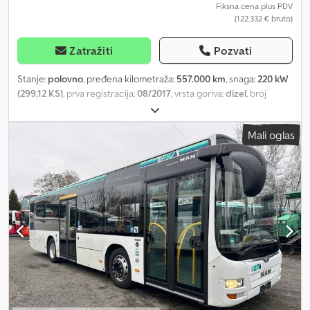
Fiksna cena plus PDV
(122.332 € bruto)
Zatražiti
Pozvati
Stanje:
polovno
, pređena kilometraža:
557.000 km
, snaga:
220 kW
(299,12 KS)
, prva registracija:
08/2017
, vrsta goriva:
dizel
, broj
sedišta:
35
, tip prenosa:
automatski
, emisioni razred:
Euro 6
, boja:
bela
, kočnice:
retarder
, Oprema:
ABS, elektronski program
Mali oglas
stabilnosti (ESP), grejač za parkiranje, klima uređaj
, Opšte *
Mercedes-Benz motor sa AdBlue * EURO VI * Automatski menjač
* 35 čvrstih/preklopnih sedišta * 68 mesta za stajanje Bezbednost
* ABS-ESP-EBS * Multifunkcionalni volan Unutrašnjost *
Stacionarno grejanje * Klima uređaj sa kompresorom * Mikrofon
za vozača * Mesto za dečja/invalidska kolica kod vrata II *
Preklopna rampa za invalidska kolica * Tasteri za zahtev
zaustavljanja * Unutrašnji displej napred Chedpfszd I Hqox Anqea
* Blagajna integrisana u vozačeva vrata Spoljašnost * Matrix
MobiTec oko celog vozila * Vrata I i II – dvostruka, unutrašnje
zaokretna * Sistem za podizanje/spuštanje Kneeling * Digitalni
tahograf * Sunđer za zaštitu od sunca * Električno podesivi