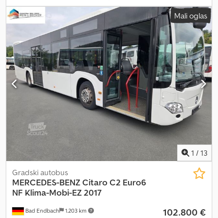
bela
, kočnice:
retarder
, Godina proizvodnje:
2006
, Oprema:
ABS,
Mali oglas
grejač za parkiranje, klima uređaj
, Mercedes-Benz O 530 Citaro |
Retarder | Klima uređaj | - Godina proizvodnje 2006 - MB motor
220 kW / 299 KS – 11.967 cm³ – Euro 4 - 1.043.639 km - Dupla
prednja vrata - Automatski menjač - 2x otklopni prozori - Rampa za
invalidska kolica - Retarder - Klima uređaj - Webasto pomoćno
grejanje - Električno podesivi i grejani spoljašnji retrovizori -
Električni podizači stakala - 35 + 1 sedišta - 60 mesta za stajanje -
Pneumatici napred oko 50% - Pneumatici pozadi oko 50%
Chodpfsy Uu Sdsx Anqoa Po nalogu kupca. Izmene i greške su
moguće.
1
/
13
Gradski autobus
MERCEDES-BENZ
Citaro C2 Euro6
NF Klima-Mobi-EZ 2017
102.800 €
Bad Endbach
1.203 km