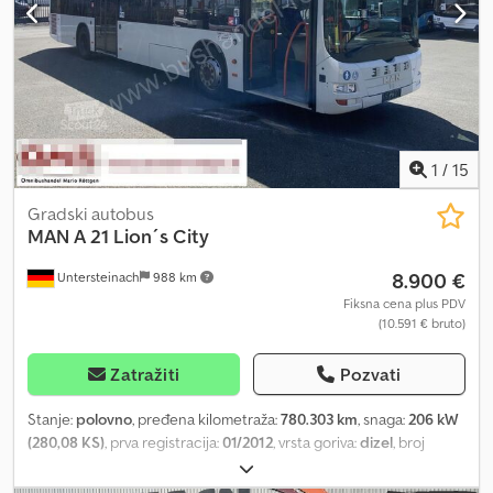
1
/
15
Gradski autobus
MAN
A 21 Lion´s City
8.900 €
Untersteinach
988 km
Fiksna cena plus PDV
(10.591 € bruto)
Zatražiti
Pozvati
Stanje:
polovno
, pređena kilometraža:
780.303 km
, snaga:
206 kW
(280,08 KS)
, prva registracija:
01/2012
, vrsta goriva:
dizel
, broj
sedišta:
32
, tip prenosa:
automatski
, emisioni razred:
Euro 5
, boja:
bela
, ukupna dužina:
11.980 mm
, ukupna širina:
2.980 mm
, ukupna