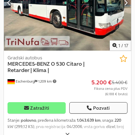
60% ? Pneumatici pozadi oko 50% Motor radi samo sa startnim
sprejom. Pretpostavlja se problem sa ubrizgavanjem. Po nalogu
klijenta. Zadržavamo pravo na izmene i moguće greške.
1
/
17
Gradski autobus
MERCEDES-BENZ
O 530 Citaro |
Retarder | Klima |
5.200 €
Eschenburg
1.209 km
5.400 €
Fiksna cena plus PDV
(6.188 € bruto)
Zatražiti
Pozvati
Stanje:
polovno
, pređena kilometraža:
1.043.639 km
, snaga:
220
kW (299,12 KS)
, prva registracija:
04/2006
, vrsta goriva:
dizel
, broj
sedišta:
35
, tip prenosa:
automatski
, emisioni razred:
euro4
, boja: