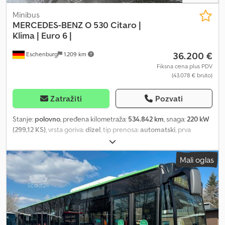
WhatsApp) Vaš kontakt na francuskom jeziku: Georges Spengelin
Minibus
MERCEDES-BENZ
O 530 Citaro |
Klima | Euro 6 |
36.200 €
Eschenburg
1.209 km
Fiksna cena plus PDV
(43.078 € bruto)
Zatražiti
Pozvati
Stanje:
polovno
, pređena kilometraža:
534.842 km
, snaga:
220 kW
(299,12 KS)
, vrsta goriva:
dizel
, tip prenosa:
automatski
, prva
registracija:
02/2013
, emisioni razred:
Euro 6
, boja:
bela
, broj
sedišta:
38
, Godina proizvodnje:
2013
, Oprema:
ABS, grejač za
Mali oglas
parkiranje, imao je nesreću, klima uređaj
, Mercedes-Benz O 530
Citaro | Klima uređaj | Euro 6 | Chodpfxoy Uu Rte Anqja ? Godina
proizvodnje 2013 ? MB motor 220 kW / 299 KS – 7698 cm³ – Euro 6
? 534.842 km, servisna knjižica dostupna ? Klima uređaj ? ASR-ABS
? Multifunkcionalni volan ? Automatski menjač ? Rampa za
invalidska kolica ? 2x otklopni prozori ? Webasto dodatno grejanje
? 37 + 1 sedišta ? 69 mesta za stajanje ? Pneumatici napred oko