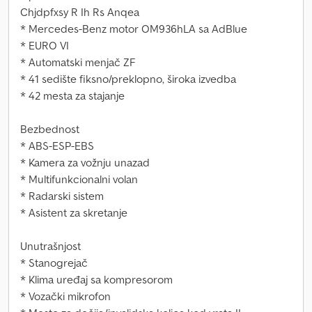
Chjdpfxsy R Ih Rs Anqea
* Mercedes-Benz motor OM936hLA sa AdBlue
* EURO VI
* Automatski menjač ZF
* 41 sedište fiksno/preklopno, široka izvedba
* 42 mesta za stajanje
Bezbednost
* ABS-ESP-EBS
* Kamera za vožnju unazad
* Multifunkcionalni volan
* Radarski sistem
* Asistent za skretanje
Unutrašnjost
* Stanogrejač
* Klima uređaj sa kompresorom
* Vozački mikrofon