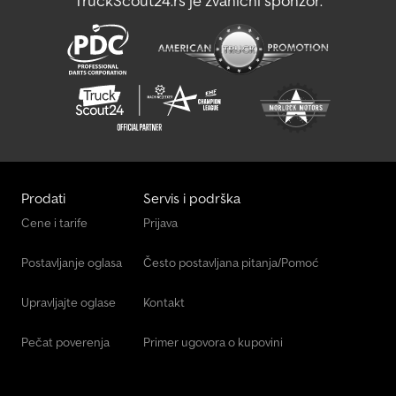
TruckScout24.rs je zvanični sponzor:
prethodni dogovor! Dodatne informacije i putem WhatsApp-a Info
na poljskom jeziku: WhatsApp Vaš kontakt na francuskom jeziku:
Georges Spengelin
Prodati
Servis i podrška
Cene i tarife
Prijava
Postavljanje oglasa
Često postavljana pitanja/Pomoć
Upravljajte oglase
Kontakt
Pečat poverenja
Primer ugovora o kupovini