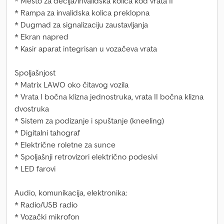
* Mesto za dečija/invalidska kolica kod vrata II
* Rampa za invalidska kolica preklopna
* Dugmad za signalizaciju zaustavljanja
* Ekran napred
* Kasir aparat integrisan u vozačeva vrata
Spoljašnjost
* Matrix LAWO oko čitavog vozila
* Vrata I bočna klizna jednostruka, vrata II bočna klizna
dvostruka
* Sistem za podizanje i spuštanje (kneeling)
* Digitalni tahograf
* Električne roletne za sunce
* Spoljašnji retrovizori električno podesivi
* LED farovi
Audio, komunikacija, elektronika:
* Radio/USB radio
* Vozački mikrofon