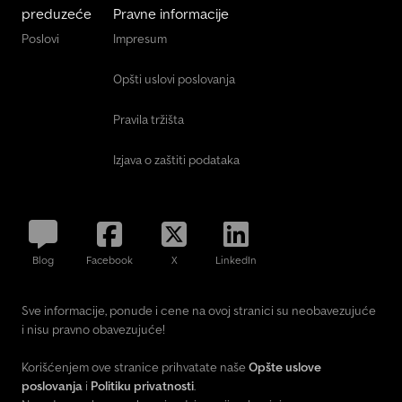
preduzeće
Pravne informacije
Poslovi
Impresum
Opšti uslovi poslovanja
Pravila tržišta
Izjava o zaštiti podataka
Blog
Facebook
X
LinkedIn
Sve informacije, ponude i cene na ovoj stranici su neobavezujuće
i nisu pravno obavezujuće!
Korišćenjem ove stranice prihvatate naše
Opšte uslove
poslovanja
i
Politiku privatnosti
.