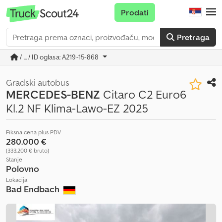
Prodati
Pretraga
/ ... / ID oglasa: A219-15-868
Gradski autobus
MERCEDES-BENZ
Citaro C2 Euro6
Kl.2 NF Klima-Lawo-EZ 2025
Fiksna cena plus PDV
280.000 €
(333.200 € bruto)
Stanje
Polovno
Lokacija
Bad Endbach