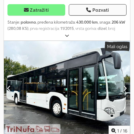
informacije = Zapremina motora: 10.518 cm³ Marka motora: MAN
Zatražiti
Pozvati
Stanje:
polovno
, pređena kilometraža:
430.000 km
, snaga:
206 kW
(280,08 KS)
, prva registracija:
11/2015
, vrsta goriva:
dizel
, broj
sedišta:
42
, tip prenosa:
automatski
, emisioni razred:
Euro 6
, boja:
srebrna
, kočnice:
retarder
, Oprema:
ABS, elektronski program
Mali oglas
stabilnosti (ESP), grejač za parkiranje, klima uređaj
, MAN A21,
Euro 6, sa ATM Novi dizajn!! * MAN motor 206 kW Euro VI, ATM (0
KM) * Automatski menjač * ABS, ASR * Pomoćno grejanje * Veliki
klima uređaj * 39 + 1 sedišta * 43 mesta za stajanje * Preklopna
sedišta * Vrata 1+2 duple širine * Mesto za invalidska kolica / dečija
kolica Chedpfeyn Up Iex Anqoa * Kneeling funkcija *
Podizanje/spuštanje * LED-matriks sa tri strane sa upravljačkom
jedinicom * Retarder * Maglenke * Električni spoljašnji retrovizori,
podesivi i grejani * Vozačko sedište sa vazdušnim vešanjem, 3x
vazdušni jastuk, rotirajuće, sa grejanjem i ventilacijom * Stanica
kočnica * Dugmad za zahtev zaustavljanja * Držač za automatski
menjač * Držači * Krovni prozori Svi podaci su informativnog
karaktera. Pridržavamo pravo na greške i tipografske greške. Više
informacija: i putem WhatsApp-a) Info na poljskom jeziku:
1
/
16