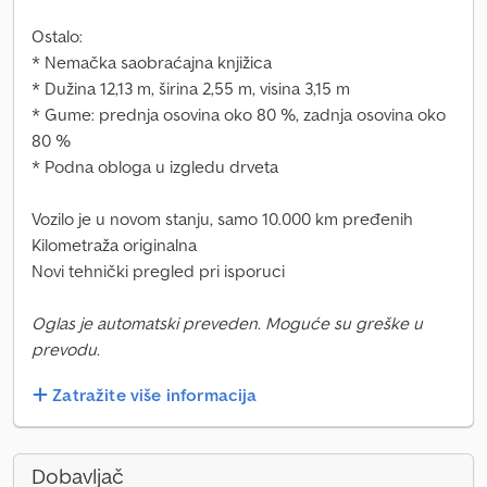
Ostalo:
* Nemačka saobraćajna knjižica
* Dužina 12,13 m, širina 2,55 m, visina 3,15 m
* Gume: prednja osovina oko 80 %, zadnja osovina oko
80 %
* Podna obloga u izgledu drveta
Vozilo je u novom stanju, samo 10.000 km pređenih
Kilometraža originalna
Novi tehnički pregled pri isporuci
Oglas je automatski preveden. Moguće su greške u
prevodu.
Zatražite više informacija
Dobavljač