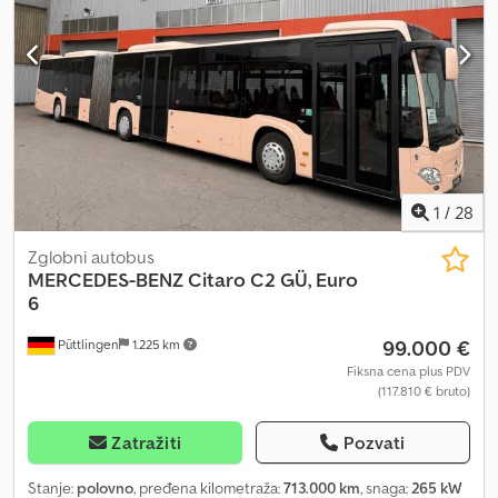
Webasto dodatno grejanje - Dimenzije vozila: 10.500 x 2.500 x
2.985 mm - 31 + 1 sedišta Chjdpfey Uu S Dex Anqoa - 52 mesta za
stajanje - 3x preklopna prozora - 2 vrata - Rampa za invalidska
kolica - Prednje gume oko 40% - Zadnje gume oko 40% Tehnički
pregled do 08 / 2026 Zadržavamo pravo na izmene i greške.
1
/
28
Zglobni autobus
MERCEDES-BENZ
Citaro C2 GÜ, Euro
6
99.000 €
Püttlingen
1.225 km
Fiksna cena plus PDV
(117.810 € bruto)
Zatražiti
Pozvati
Stanje:
polovno
, pređena kilometraža:
713.000 km
, snaga:
265 kW