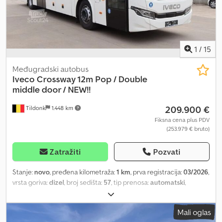
1
/
15
Međugradski autobus
Iveco
Crossway 12m Pop / Double
middle door / NEW!!
209.900 €
Tildonk
1.448 km
Fiksna cena plus PDV
(253.979 € bruto)
Zatražiti
Pozvati
Stanje:
novo
, pređena kilometraža:
1 km
, prva registracija:
03/2026
,
vrsta goriva:
dizel
, broj sedišta:
57
, tip prenosa:
automatski
,
emisioni razred:
Euro 6
, boja:
ostalo
, kočnice:
retarder
, ukupna
dužina:
1.000 mm
, ukupna visina:
3.500 mm
, Godina proizvodnje:
Mali oglas
2026
, Oprema:
ABS, klima uređaj, tempomat
, = Dodatne opcije i