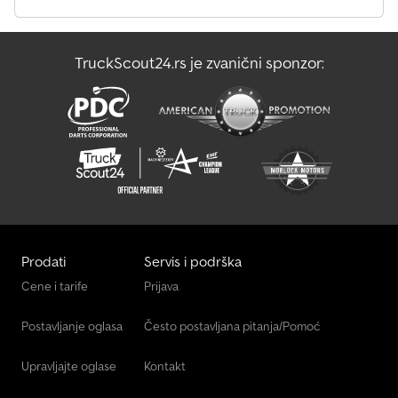
Klimatizacija vozačevog mesta * Trenutno: 1/39 sedišta – moguće
proširenje još 6 sedišta -> ukupno 46 sedišta * Trenutno: polica za
prtljag iza druge leve sedišne grupe sa međupodom * Stajaća
TruckScout24.rs je zvanični sponzor:
mesta * Spoljni displej LAWO (prednji) sa upravljačkom jedinicom
* VOZILO JE BILO OBLJEPLJENO FOLIJOM – lak je očuvan, na
boku postoji jedna udubljenost * Osnovna boja: bela Crjdpfsv Riy
Aox Ab Tsf * itd. * Svi podaci bez garancije * Zadržavamo pravo
međuprodaje * Molimo pogledajte naše Opšte uslove poslovanja
(AGB) * Zvučnici u putničkom prostoru
Prodati
Servis i podrška
Cene i tarife
Prijava
Postavljanje oglasa
Često postavljana pitanja/Pomoć
Upravljajte oglase
Kontakt