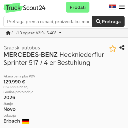
Prodati
Pretraga
/ ... / ID oglasa: A219-15-408
Gradski autobus
MERCEDES-BENZ
Heckniederflur
Sprinter 517 / 4 er Bestuhlung
Fiksna cena plus PDV
129.990 €
(154.688 € bruto)
Godina proizvodnje
2026
Stanje
Novo
Lokacija
Erbach