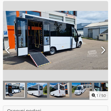
1
/
50
Osnovni podaci