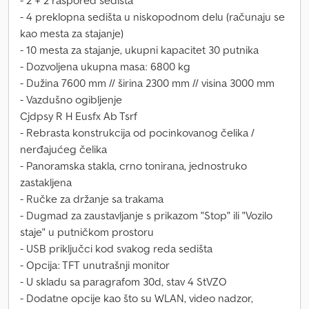
- 2 + 2 raspored sedišta
- 4 preklopna sedišta u niskopodnom delu (računaju se
kao mesta za stajanje)
- 10 mesta za stajanje, ukupni kapacitet 30 putnika
- Dozvoljena ukupna masa: 6800 kg
- Dužina 7600 mm // širina 2300 mm // visina 3000 mm
- Vazdušno ogibljenje
Cjdpsy R H Eusfx Ab Tsrf
- Rebrasta konstrukcija od pocinkovanog čelika /
nerđajućeg čelika
- Panoramska stakla, crno tonirana, jednostruko
zastakljena
- Ručke za držanje sa trakama
- Dugmad za zaustavljanje s prikazom "Stop" ili "Vozilo
staje" u putničkom prostoru
- USB priključci kod svakog reda sedišta
- Opcija: TFT unutrašnji monitor
- U skladu sa paragrafom 30d, stav 4 StVZO
- Dodatne opcije kao što su WLAN, video nadzor,