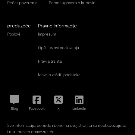
Pečat poverenja
Primer ugovora o kupovini
preduzeće
Pravne informacije
Poslovi
Impresum
Opšti uslovi poslovanja
Pravila tržišta
Izjava o zaštiti podataka
Blog
Facebook
X
LinkedIn
Sve informacije, ponude i cene na ovoj stranici su neobavezujuće
i nisu pravno obavezujuće!