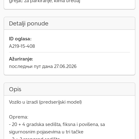
grejač za parkiranje, klima uređaj
Detalji ponude
ID oglasa:
A219-15-408
Ažuriranje:
последњи пут дана 27.06.2026
Opis
Vozilo u izradi (predserijski model)
Oprema:
- 20 + 4 gradska sedišta, fiksna i povišena, sa
sigurnosnim pojasevima u tri tačke