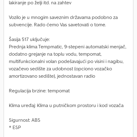
lakiranje po želji itd. na zahtev
Vozilo je u mnogim saveznim državama podobno za
subvencije. Rado ćemo Vas savetovati o tome.
Šasija 517 uključuje:
Prednja klima Tempmatic, 9-stepeni automatski menjač,
dodatno grejanje na toplu vodu, tempomat,
multifunkcionalni volan podešavajući po visini i nagibu,
vozačevo sedište za udobnost (opciono vozačko
amortizovano sedište), jednostavan radio
Regulacija brzine: tempomat
Klima uređaj: Klima u putničkom prostoru i kod vozača
Sigurnost: ABS
* ESP