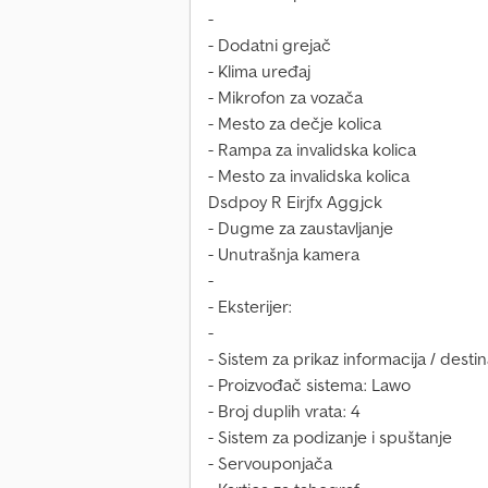
-
- Dodatni grejač
- Klima uređaj
- Mikrofon za vozača
- Mesto za dečje kolica
- Rampa za invalidska kolica
- Mesto za invalidska kolica
Dsdpoy R Eirjfx Aggjck
- Dugme za zaustavljanje
- Unutrašnja kamera
-
- Eksterijer:
-
- Sistem za prikaz informacija / destin
- Proizvođač sistema: Lawo
- Broj duplih vrata: 4
- Sistem za podizanje i spuštanje
- Servouponjača