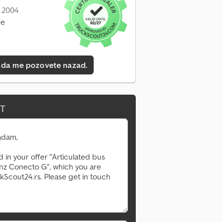
: 2004
ne
 da me pozovete nazad.
IT