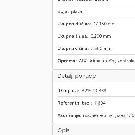
Boja:
plava
Ukupna dužina:
17.950 mm
Ukupna širina:
3.200 mm
Ukupna visina:
2.550 mm
Oprema:
ABS, klima uređaj, kontrola
Detalji ponude
ID oglasa:
A219-13-838
Referentni broj:
11694
Ažuriranje:
последњи пут дана 17.0
Opis