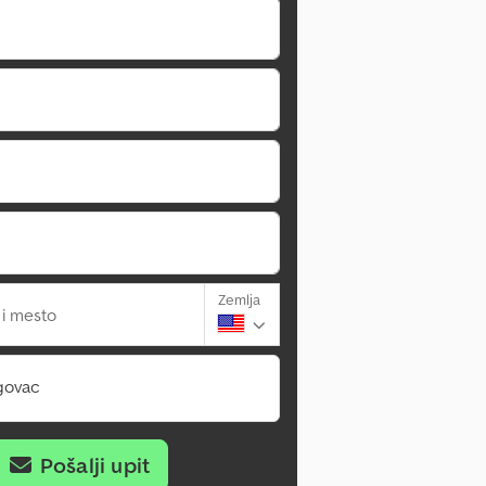
Zemlja
 i mesto
govac
Pošalji upit