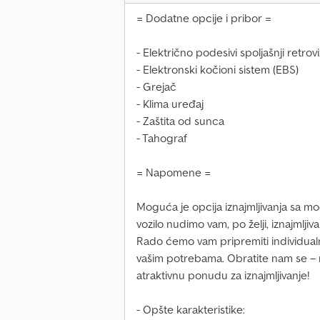
= Dodatne opcije i pribor =
- Električno podesivi spoljašnji retrovi
- Elektronski kočioni sistem (EBS)
- Grejač
- Klima uređaj
- Zaštita od sunca
- Tahograf
= Napomene =
Moguća je opcija iznajmljivanja sa 
vozilo nudimo vam, po želji, iznajmlj
Rado ćemo vam pripremiti individual
vašim potrebama. Obratite nam se – 
atraktivnu ponudu za iznajmljivanje!
- Opšte karakteristike: