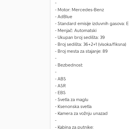
-
- Motor: Mercedes-Benz
- AdBlue
- Standard emisije izduvnih gasova:
- Menjač: Automatski
- Ukupan broj sedišta: 39
- Broj sedišta: 36+2+1 (visoka/fiksna)
- Broj mesta za stajanje: 89
-
- Bezbednost:
-
- ABS
- ASR
- EBS
- Svetla za maglu
- Ksenonska svetla
- Kamera za vožnju unazad
-
- Kabina za putnike: