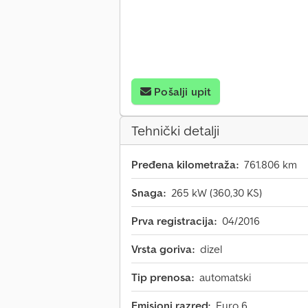
Pošalji upit
Tehnički detalji
Pređena kilometraža:
761.806 km
Snaga:
265 kW (360,30 KS)
Prva registracija:
04/2016
Vrsta goriva:
dizel
Tip prenosa:
automatski
Emisioni razred:
Euro 6