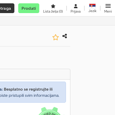
etraga
Prodati
Jezik
Lista želja
(0)
Prijava
Meni
a:
Besplatno se registrujte ili
iste pristupili svim informacijama.