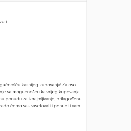
zori
mogućnošću kasnijeg kupovanja! Za ovo
ivanje sa mogućnošću kasnijeg kupovanja.
nu ponudu za iznajmljivanje, prilagođenu
rado ćemo vas savetovati i ponuditi vam