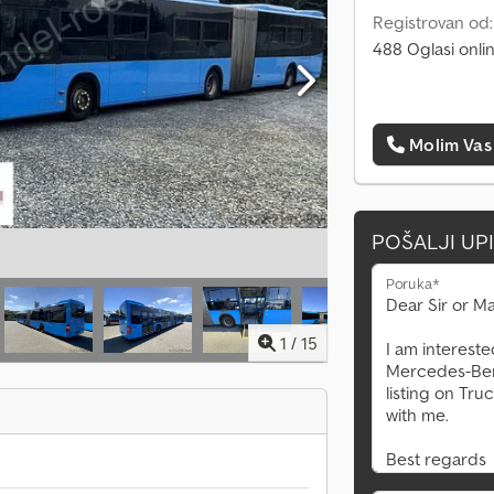
Registrovan od
488 Oglasi onli
Molim Vas
POŠALJI UP
Poruka*
1
/
15