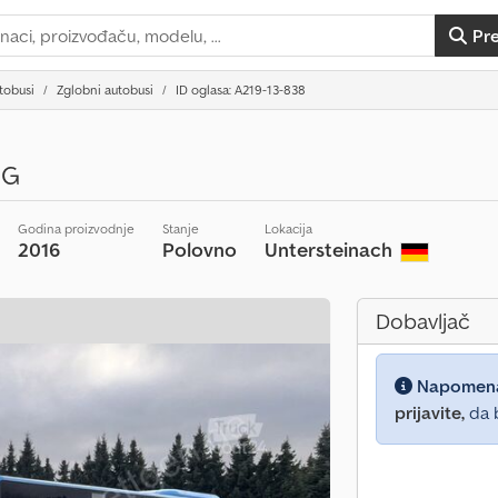
Pr
tobusi
Zglobni autobusi
ID oglasa: A219-13-838
 G
Godina proizvodnje
Stanje
Lokacija
2016
Polovno
Untersteinach
Dobavljač
Napomen
prijavite,
da b