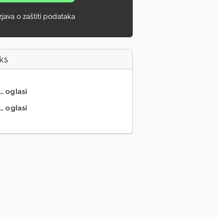
zjava o zaštiti podataka
ks
.. oglasi
.. oglasi