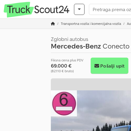
Transportna vozila i komercijalna vozila
Au
Zglobni autobus
Mercedes-Benz
Conecto
Fiksna cena plus PDV
69.000 €
Pošalji upit
(82.110 € bruto)