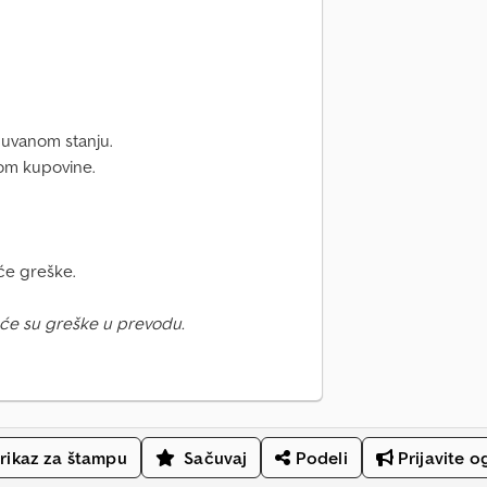
očuvanom stanju.
kom kupovine.
će greške.
će su greške u prevodu.
rikaz za štampu
Sačuvaj
Podeli
Prijavite o