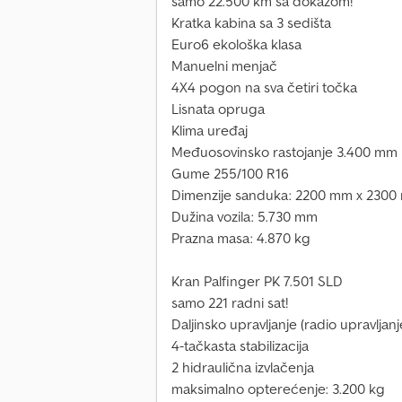
samo 22.500 km sa dokazom!
Kratka kabina sa 3 sedišta
Euro6 ekološka klasa
Manuelni menjač
4X4 pogon na sva četiri točka
Lisnata opruga
Klima uređaj
Međuosovinsko rastojanje 3.400 mm
Gume 255/100 R16
Dimenzije sanduka: 2200 mm x 230
Dužina vozila: 5.730 mm
Prazna masa: 4.870 kg
Kran Palfinger PK 7.501 SLD
samo 221 radni sat!
Daljinsko upravljanje (radio upravljanj
4-tačkasta stabilizacija
2 hidraulična izvlačenja
maksimalno opterećenje: 3.200 kg