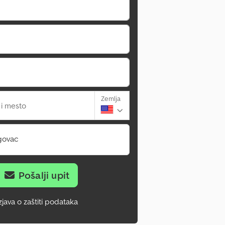
Zemlja
 i mesto
govac
Pošalji upit
zjava o zaštiti podataka