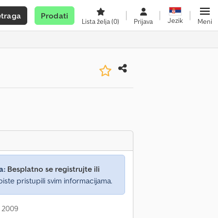
etraga
Prodati
Jezik
Lista želja
(0)
Prijava
Meni
a:
Besplatno se registrujte ili
iste pristupili svim informacijama.
: 2009