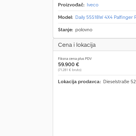
Proizvođač:
Iveco
Model:
Daily 55S18W 4X4 Palfinger P
Stanje:
polovno
Cena i lokacija
Fiksna cena plus PDV
59.900 €
(71.281 € bruto)
Lokacija prodavca:
Dieselstraße 5