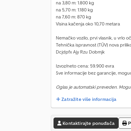
na 3,80 m: 1.800 kg
na 5,70 m: 1.180 kg
na 7,60 m: 870 kg
Visina kačenja oko 10,70 metara
Nemačko vozilo, prvi vlasnik, u vrlo 
Tehnička ispravnost (TÜV) nova prili
Dcjdpfx Ajy Rzu Dobmjk
Izvoz/neto cena: 59.900 evra
Sve informacije bez garancije, mogu
Oglas je automatski preveden. Mogu
Zatražite više informacija
Kontaktirajte ponuđača
P