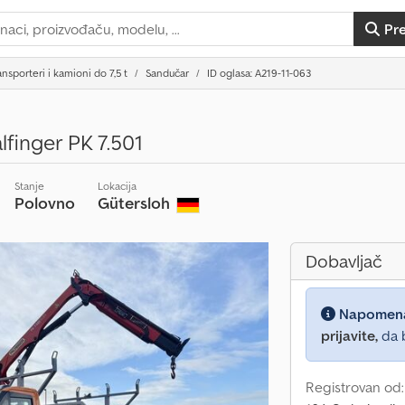
Pr
ansporteri i kamioni do 7,5 t
Sandučar
ID oglasa: A219-11-063
finger PK 7.501
Stanje
Lokacija
Polovno
Gütersloh
Dobavljač
Napomen
prijavite,
da b
Registrovan od