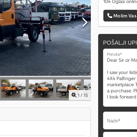
104 Oglasi onli
Molim Vas
POŠALJI UP
Poruka*
1
/
15
Naziv*