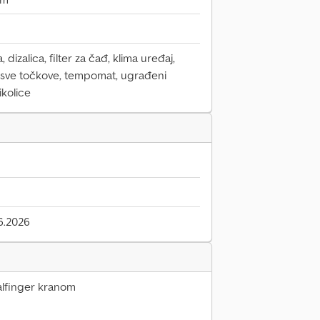
 dizalica, filter za čađ, klima uređaj,
 sve točkove, tempomat, ugrađeni
ikolice
6.2026
alfinger kranom