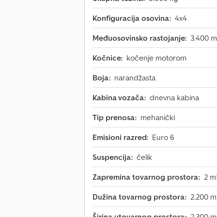
Konfiguracija osovina:
4x4
Međuosovinsko rastojanje:
3.400 
Kočnice:
kočenje motorom
Boja:
narandžasta
Kabina vozača:
dnevna kabina
Tip prenosa:
mehanički
Emisioni razred:
Euro 6
Suspencija:
čelik
Zapremina tovarnog prostora:
2 m
Dužina tovarnog prostora:
2.200 
Širina utovarnog prostora:
2.300 