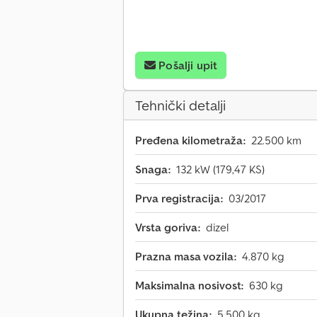
Pošalji upit
Tehnički detalji
Pređena kilometraža:
22.500 km
Snaga:
132 kW (179,47 KS)
Prva registracija:
03/2017
Vrsta goriva:
dizel
Prazna masa vozila:
4.870 kg
Maksimalna nosivost:
630 kg
Ukupna težina:
5.500 kg