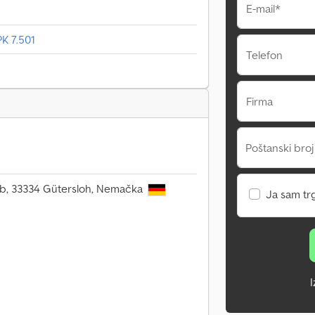
E-mail*
K 7.501
Telefon
Firma
Poštanski broj
2b, 33334 Gütersloh, Nemačka
Ja sam tr
I