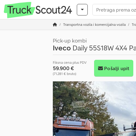
Transportna vozila i komercijalna vozila
Tr
Pick-up kombi
Iveco
Daily 55S18W 4X4 Pal
Fiksna cena plus PDV
59.900 €
Pošalji upit
(71.281 € bruto)