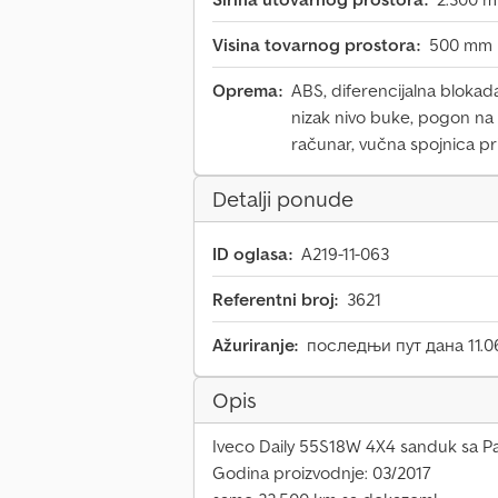
Visina tovarnog prostora:
500 mm
Oprema:
ABS, diferencijalna blokada,
nizak nivo buke, pogon na
računar, vučna spojnica pr
Detalji ponude
ID oglasa:
A219-11-063
Referentni broj:
3621
Ažuriranje:
последњи пут дана 11.0
Opis
Iveco Daily 55S18W 4X4 sanduk sa P
Godina proizvodnje: 03/2017