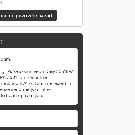
ne
 da me pozovete nazad.
IT