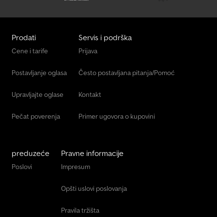
Prodati
Servis i podrška
Cene i tarife
Prijava
Postavljanje oglasa
Često postavljana pitanja/Pomoć
Upravljajte oglase
Kontakt
Pečat poverenja
Primer ugovora o kupovini
preduzeće
Pravne informacije
Poslovi
Impresum
Opšti uslovi poslovanja
Pravila tržišta