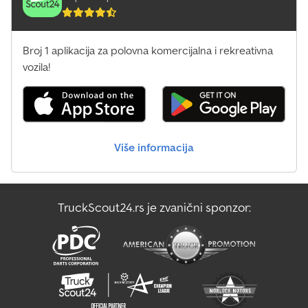
Broj 1 aplikacija za polovna komercijalna i rekreativna
vozila!
Više informacija
TruckScout24.rs je zvanični sponzor: