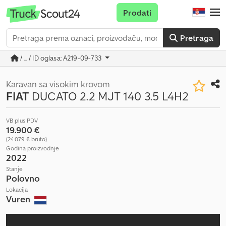
Prodati
Pretraga
/ ... / ID oglasa: A219-09-733
Karavan sa visokim krovom
FIAT
DUCATO 2.2 MJT 140 3.5 L4H2
VB plus PDV
19.900 €
(24.079 € bruto)
Godina proizvodnje
2022
Stanje
Polovno
Lokacija
Vuren