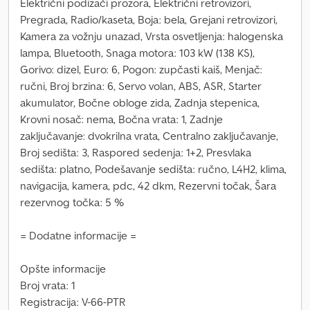
Električni podizači prozora, Električni retrovizori,
Pregrada, Radio/kaseta, Boja: bela, Grejani retrovizori,
Kamera za vožnju unazad, Vrsta osvetljenja: halogenska
lampa, Bluetooth, Snaga motora: 103 kW (138 KS),
Gorivo: dizel, Euro: 6, Pogon: zupčasti kaiš, Menjač:
ručni, Broj brzina: 6, Servo volan, ABS, ASR, Starter
akumulator, Bočne obloge zida, Zadnja stepenica,
Krovni nosač: nema, Bočna vrata: 1, Zadnje
zaključavanje: dvokrilna vrata, Centralno zaključavanje,
Broj sedišta: 3, Raspored sedenja: 1+2, Presvlaka
sedišta: platno, Podešavanje sedišta: ručno, L4H2, klima,
navigacija, kamera, pdc, 42 dkm, Rezervni točak, Šara
rezervnog točka: 5 %
= Dodatne informacije =
Opšte informacije
Broj vrata: 1
Registracija: V-66-PTR