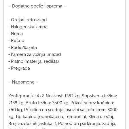
= Dodatne opcije i oprema =
- Grejani retrovizori
- Halogenska lampa
- Nema
- Ručno
- Radio/kaseta
- Kamera za vožnju unazad
- Platno (materijal sedišta)
- Pregrada
= Napomene =
Konfiguracija: 4x2, Nosivost: 1362 kg, Sopstvena težina:
2138 kg, Bruto težina: 3500 kg, Prikolica bez kočnica:
750 kg, Prikolica na srednjoj osovini sa kočnicom: 3000
kg, Tip kabine: jednokabina, Tempomat, Klima uređaj,
Broj vazdušnih jastuka: 1, Pomoć pri parkiranju: zadnja,