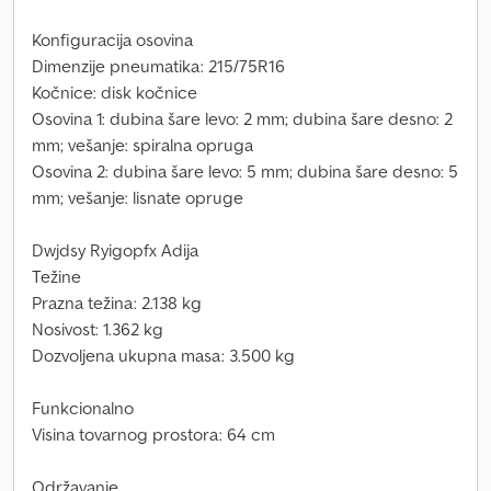
Konfiguracija osovina
Dimenzije pneumatika: 215/75R16
Kočnice: disk kočnice
Osovina 1: dubina šare levo: 2 mm; dubina šare desno: 2
mm; vešanje: spiralna opruga
Osovina 2: dubina šare levo: 5 mm; dubina šare desno: 5
mm; vešanje: lisnate opruge
Dwjdsy Ryigopfx Adija
Težine
Prazna težina: 2.138 kg
Nosivost: 1.362 kg
Dozvoljena ukupna masa: 3.500 kg
Funkcionalno
Visina tovarnog prostora: 64 cm
Održavanje