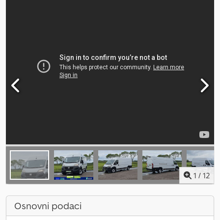
1
/
12
Osnovni podaci