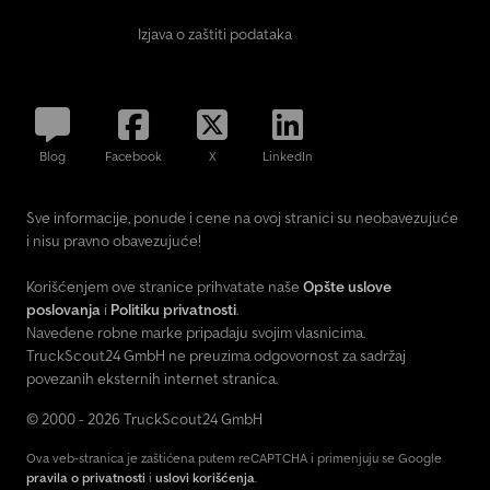
Izjava o zaštiti podataka
Blog
Facebook
X
LinkedIn
Sve informacije, ponude i cene na ovoj stranici su neobavezujuće
i nisu pravno obavezujuće!
Korišćenjem ove stranice prihvatate naše
Opšte uslove
poslovanja
i
Politiku privatnosti
.
Navedene robne marke pripadaju svojim vlasnicima.
TruckScout24 GmbH ne preuzima odgovornost za sadržaj
povezanih eksternih internet stranica.
© 2000 - 2026 TruckScout24 GmbH
Ova veb-stranica je zaštićena putem reCAPTCHA i primenjuju se Google
pravila o privatnosti
i
uslovi korišćenja
.