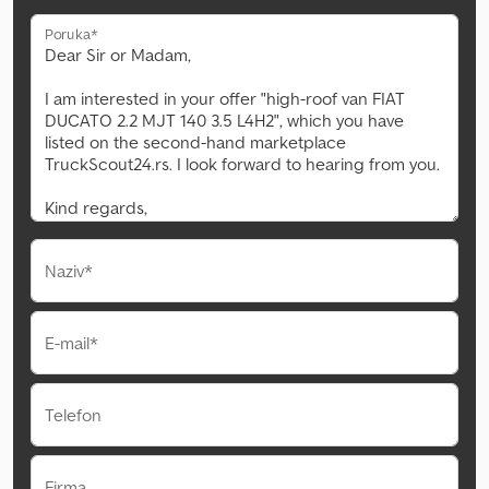
Poruka*
Naziv*
E-mail*
Telefon
Firma