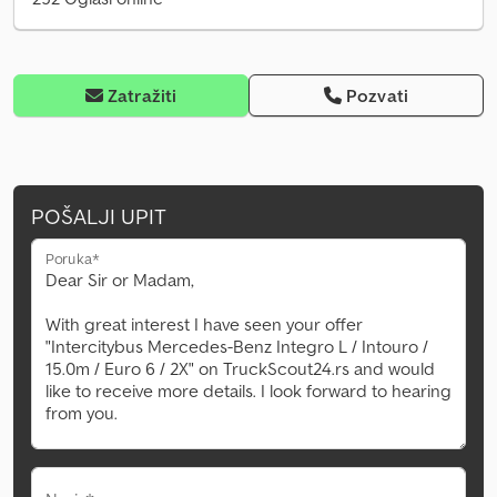
Zatražiti
Pozvati
POŠALJI UPIT
Poruka*