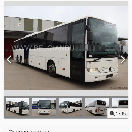
1
/
15
Osnovni podaci