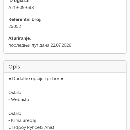
ID oglasa:
A219-09-698
Referentni broj:
25052
Ažuriranje:
последњи пут дана 22.07.2026
Opis
= Dodatne opcije i pribor =
Ostalo
- Webasto
Ostalo
- Klima uređaj
Crsdpoy Ryhcefx Ahisf