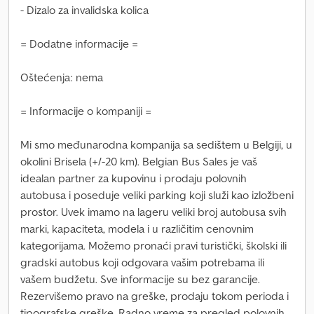
- Dizalo za invalidska kolica
= Dodatne informacije =
Oštećenja: nema
= Informacije o kompaniji =
Mi smo međunarodna kompanija sa sedištem u Belgiji, u
okolini Brisela (+/-20 km). Belgian Bus Sales je vaš
idealan partner za kupovinu i prodaju polovnih
autobusa i poseduje veliki parking koji služi kao izložbeni
prostor. Uvek imamo na lageru veliki broj autobusa svih
marki, kapaciteta, modela i u različitim cenovnim
kategorijama. Možemo pronaći pravi turistički, školski ili
gradski autobus koji odgovara vašim potrebama ili
vašem budžetu. Sve informacije su bez garancije.
Rezervišemo pravo na greške, prodaju tokom perioda i
tipografske greške. Radno vreme za pregled polovnih