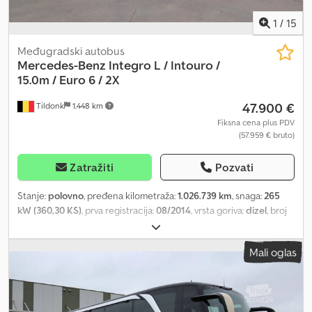
1
/
15
Međugradski autobus
Mercedes-Benz
Integro L / Intouro /
15.0m / Euro 6 / 2X
47.900 €
Tildonk
1.448 km
Fiksna cena plus PDV
(57.959 € bruto)
Zatražiti
Pozvati
Stanje:
polovno
, pređena kilometraža:
1.026.739 km
, snaga:
265
kW (360,30 KS)
, prva registracija:
08/2014
, vrsta goriva:
dizel
, broj
sedišta:
60
, tip prenosa:
automatski
, emisioni razred:
Euro 6
, boja:
ostalo
, kočnice:
retarder
, ukupna dužina:
1.000 mm
, ukupna visina:
Mali oglas
1.000 mm
, Godina proizvodnje:
2014
, Oprema:
ABS, klima uređaj,
prilagođeno osobama sa invaliditetom, tempomat
, = Dodatne
opcije i oprema = - Klima uređaj - Lift za invalidska kolica -
Webasto grejanje = Dodatne informacije = Oštećenja: nema =