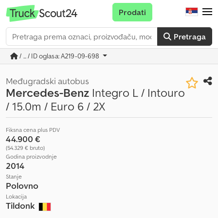
Prodati
Pretraga
/ ... / ID oglasa: A219-09-698
Međugradski autobus
Mercedes-Benz
Integro L / Intouro
/ 15.0m / Euro 6 / 2X
Fiksna cena plus PDV
44.900 €
(54.329 € bruto)
Godina proizvodnje
2014
Stanje
Polovno
Lokacija
Tildonk