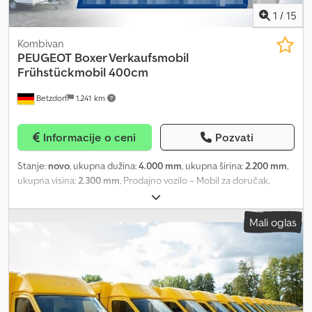
1
/
15
Kombivan
PEUGEOT
Boxer Verkaufsmobil
Frühstückmobil 400cm
Betzdorf
1.241 km
Informacije o ceni
Pozvati
Stanje:
novo
, ukupna dužina:
4.000 mm
, ukupna širina:
2.200 mm
,
ukupna visina:
2.300 mm
, Prodajno vozilo – Mobil za doručak,
vozilo za sveže proizvode, samostalni vozač Prikazani objekat je
primer naših radova i već je isporučen kupcu. Kao proizvođači
Mali oglas
specijalizovanih vozila, projektujemo, planiramo i izrađujemo vozila
prema VAŠIM zahtevima. Dimenzije, nadogradnje, unutrašnja
oprema, boje i tehnička rešenja mogu biti u potpunosti
prilagođena. Imate pitanja u vezi izvodljivosti? Pošaljite nam svoju
listu zahteva ili jednostavnu skicu i dobićete detaljnu ponudu sa
pojedinačnim cenama. Molimo koristite 0490 za upite. Tehnički
podaci: U saradnji sa klijentom i koristeći naše iskustvo, izgradili