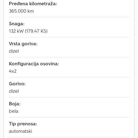
Pređena kilometraža:
365.000 km
Snaga:
132 kW (179,47 KS)
Vrsta goriva:
dizel
Konfiguracija osovina:
4x2
Gorivo:
dizel
Boja:
bela
Tip prenosa:
automatski