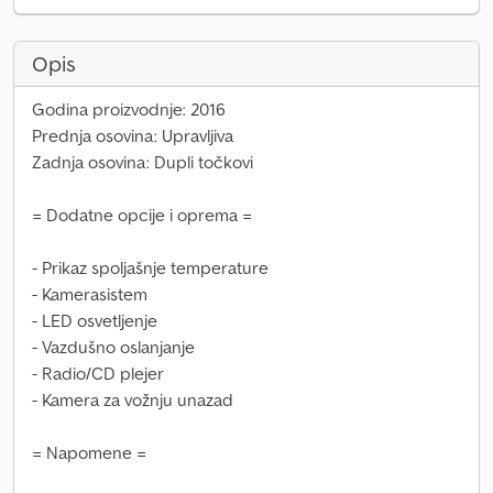
Opis
Godina proizvodnje: 2016
Prednja osovina: Upravljiva
Zadnja osovina: Dupli točkovi
= Dodatne opcije i oprema =
- Prikaz spoljašnje temperature
- Kamerasistem
- LED osvetljenje
- Vazdušno oslanjanje
- Radio/CD plejer
- Kamera za vožnju unazad
= Napomene =