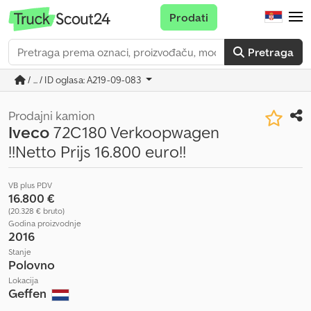
Prodati
Pretraga
/ ... / ID oglasa: A219-09-083
Prodajni kamion
Iveco
72C180 Verkoopwagen
!!Netto Prijs 16.800 euro!!
VB plus PDV
16.800 €
(20.328 € bruto)
Godina proizvodnje
2016
Stanje
Polovno
Lokacija
Geffen