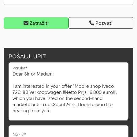
Zatražiti
Pozvati
POŠALJI UPIT
Poruka*
Naziv*