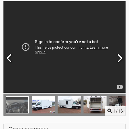
1
/
16
Osnovni podaci