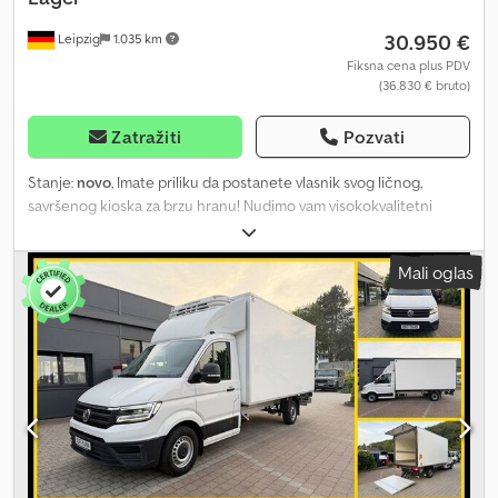
30.950 €
Leipzig
1.035 km
Fiksna cena plus PDV
(36.830 € bruto)
Zatražiti
Pozvati
Stanje:
novo
, Imate priliku da postanete vlasnik svog ličnog,
savršenog kioska za brzu hranu! Nudimo vam visokokvalitetni
prikolicu za prodaju hrane, opremljenu vrhunskim ogibljenjem i
kočionim sistemom. Karakteristike: Visokokvalitetno ogibljenje i
Mali oglas
kočnice: Naša prikolica za brzu hranu poseduje nemačko
ogibljenje i kočnice najvišeg kvaliteta, što obezbeđuje vašu
sigurnost i stabilnost u saobraćaju. Csdpeyhgxzofx Agpoha Izrada
po meri: Sanjate o posebnoj prikolici za brzu hranu? U
mogućnosti smo da prilagodimo prikolicu prema vašim
individualnim željama. Bilo da su u pitanju specijalna oprema, boje
ili dizajn – vašu zamisao pretvaramo u stvarnost. Brza proizvodnja:
Razumemo koliko je vreme važno. To znači da ćete uskoro moći
da pustite u rad svoju prikolicu za brzu hranu. Pouzdan kvalitet:
Naše prikolice za brzu hranu dizajnirane su za dugotrajnu