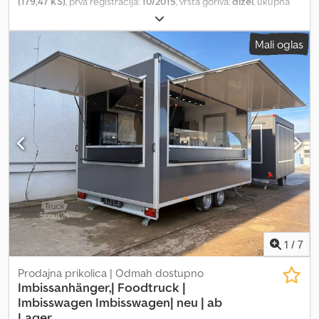
(179,47 KS)
, prva registracija:
10/2015
, vrsta goriva:
dizel
, ukupna
težina:
2.800 kg
, sledeća inspekcija (TÜV):
07/2027
, boja:
crvena
,
tip prenosa:
mehanički
, emisioni razred:
Euro 6
, broj sedišta:
3
,
Mali oglas
Oprema:
ABS, centralno zaključavanje, elektronski program
stabilnosti (ESP), klima uređaj
, * Prva ruka * Potpuno servisna
evidencija * Zupčasti kaiš već zamenjen na 182.010 km u 6/2025 *
Poslednji servis na 181.352 km u 5/2025 * Tehnički pregled važi do
7/2027 Chjdpfx Agox Nz N Eopsa * Duga verzija * Klima uređaj *
Tempomat * Parking senzori * Dupli naslon za ruke * Klizna vrata
sa obe strane * Motor 179 KS sa 6-stepenim menjačem * Kuka za
vuču
1
/
7
Prodajna prikolica | Odmah dostupno
Imbissanhänger,| Foodtruck |
Imbisswagen
Imbisswagen| neu | ab
Lager