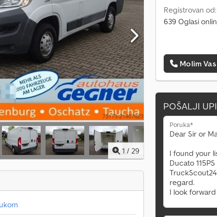
Registrovan od
639 Oglasi onli
Molim Vas
POŠALJI UP
Poruka*
1
/
29
dukom