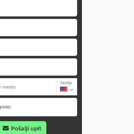
Zemlja
 i mesto
govac
Pošalji upit