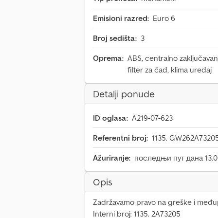
Emisioni razred:
Euro 6
Broj sedišta:
3
Oprema:
ABS, centralno zaključavanj
filter za čađ, klima uređaj
Detalji ponude
ID oglasa:
A219-07-623
Referentni broj:
1135. GW262A7320
Ažuriranje:
последњи пут дана 13.0
Opis
Zadržavamo pravo na greške i među
Interni broj: 1135. 2A73205