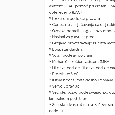
asistent (HBA), pomoć pri kretanju na
opterećenja (LAC)
* Električni podizači prozora
* Centralno zaključavanje sa daljinsk
* Oznaka pozadi – logo i naziv model
* Nasloni za glavu napred
* Grejano provetravanje kućišta mot
* Boja: standardna
* Volan podesiv po visini
* Mehanički kočioni asistent (MBA)
* Filter za čestice: filter za čestice č
* Presvlake: štof
* Klizna bočna vrata desno limovana
* Servo upravljač
* Sedište: vozač podešavajući po duž
lumbalnom podrškom
* Sedišta: dvostruko suvozačevo sedi
naslonu