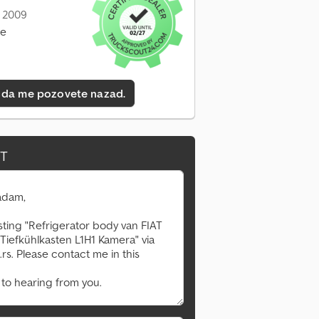
: 2009
ne
 da me pozovete nazad.
IT