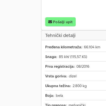
Pošalji upit
Tehnički detalji
Pređena kilometraža:
66.104 km
Snaga:
85 kW (115,57 KS)
Prva registracija:
08/2016
Vrsta goriva:
dizel
Ukupna težina:
2.800 kg
Boja:
bela
Tip prenosa:
mehanički