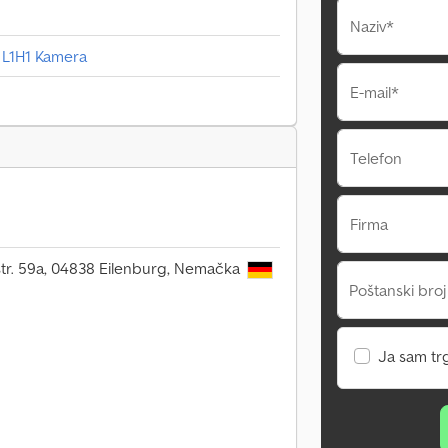
Naziv*
 L1H1 Kamera
E-mail*
Telefon
Firma
r. 59a, 04838 Eilenburg, Nemačka
Poštanski broj
Ja sam tr