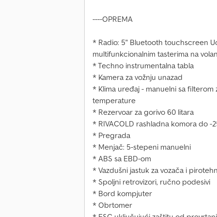
----OPREMA
* Radio: 5" Bluetooth touchscreen U
multifunkcionalnim tasterima na vola
* Techno instrumentalna tabla
* Kamera za vožnju unazad
* Klima uređaj - manuelni sa filterom 
temperature
* Rezervoar za gorivo 60 litara
* RIVACOLD rashladna komora do -2
* Pregrada
* Menjač: 5-stepeni manuelni
* ABS sa EBD-om
* Vazdušni jastuk za vozača i piroteh
* Spoljni retrovizori, ručno podesivi
* Bord kompjuter
* Obrtomer
* ESC uključujući zaštitu od prevrtanj