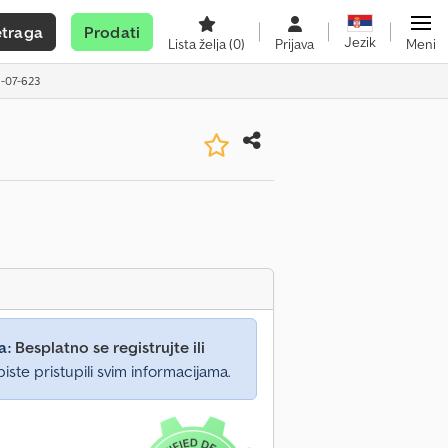
etraga
Prodati
Jezik
Lista želja
(0)
Prijava
Meni
9-07-623
a:
Besplatno se registrujte ili
iste pristupili svim informacijama.