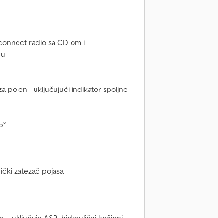
connect radio sa CD-om i
nu
za polen - uključujući indikator spoljne
5°
nički zatezač pojasa
a – uključuje ASR, hidraulični kočioni