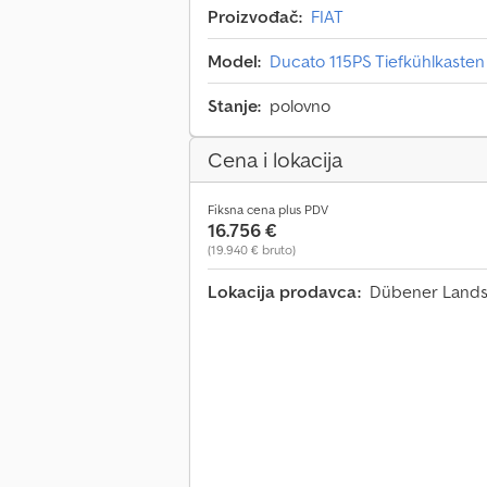
Proizvođač:
FIAT
Model:
Ducato 115PS Tiefkühlkasten
Stanje:
polovno
Cena i lokacija
Fiksna cena plus PDV
16.756 €
(19.940 € bruto)
Lokacija prodavca:
Dübener Landst