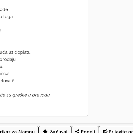
Code
o toga.
!
guća uz doplatu.
prodaju.
u.
ešća!
tovati!
će su greške u prevodu.
rikaz za štampu
Sačuvaj
Podeli
Prijavite o