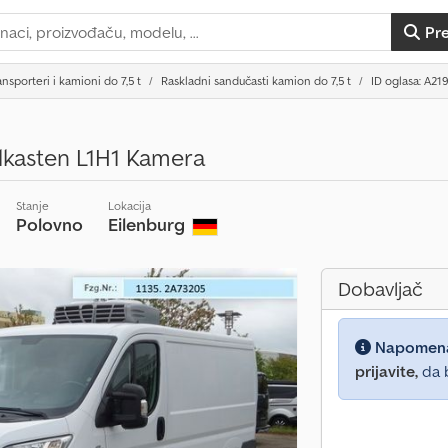
Pr
ansporteri i kamioni do 7,5 t
Raskladni sandučasti kamion do 7,5 t
ID oglasa: A21
lkasten L1H1 Kamera
Stanje
Lokacija
Polovno
Eilenburg
Dobavljač
Napomen
prijavite,
da b