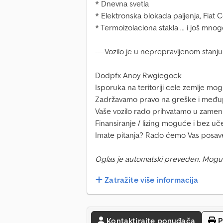
* Dnevna svetla
* Elektronska blokada paljenja, Fiat 
* Termoizolaciona stakla ... i još mnog
----Vozilo je u neprepravljenom stanju
Dodpfx Anoy Rwgiegock
Isporuka na teritoriji cele zemlje mo
Zadržavamo pravo na greške i među
Vaše vozilo rado prihvatamo u zamen
Finansiranje / lizing moguće i bez uč
Imate pitanja? Rado ćemo Vas posave
Oglas je automatski preveden. Mogu
Zatražite više informacija
Kontaktirajte ponuđača
P