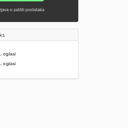
zjava o zaštiti podataka
ks
.. oglasi
. oglasi