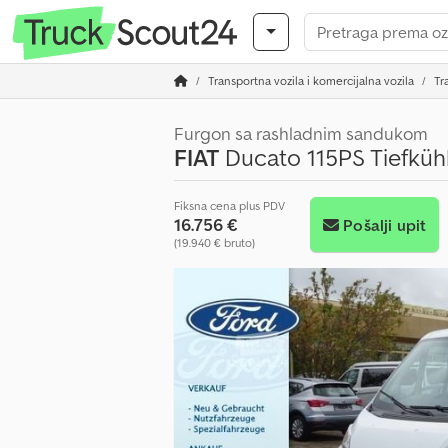
Transportna vozila i komercijalna vozila
Tr
Furgon sa rashladnim sandukom
FIAT
Ducato 115PS Tiefküh
Fiksna cena plus PDV
16.756 €
Pošalji upit
(19.940 € bruto)