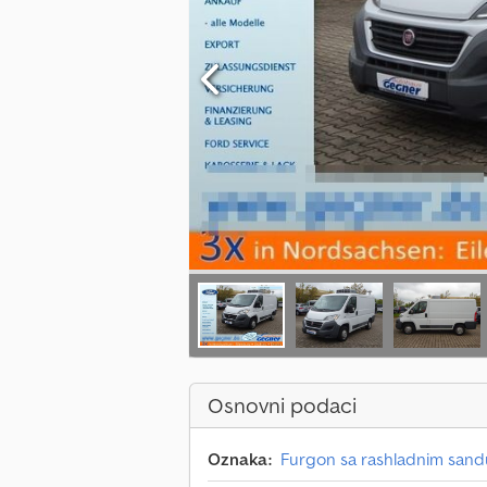
Osnovni podaci
Oznaka:
Furgon sa rashladnim san