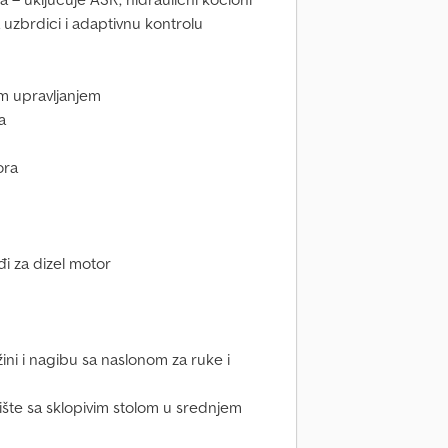
 uzbrdici i adaptivnu kontrolu
im upravljanjem
a
ora
ađi za dizel motor
ini i nagibu sa naslonom za ruke i
šte sa sklopivim stolom u srednjem