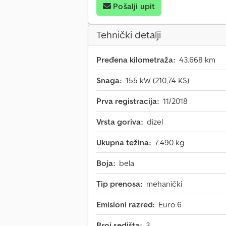
Pošalji upit
Tehnički detalji
Pređena kilometraža:
43.668 km
Snaga:
155 kW (210,74 KS)
Prva registracija:
11/2018
Vrsta goriva:
dizel
Ukupna težina:
7.490 kg
Boja:
bela
Tip prenosa:
mehanički
Emisioni razred:
Euro 6
Broj sedišta:
3