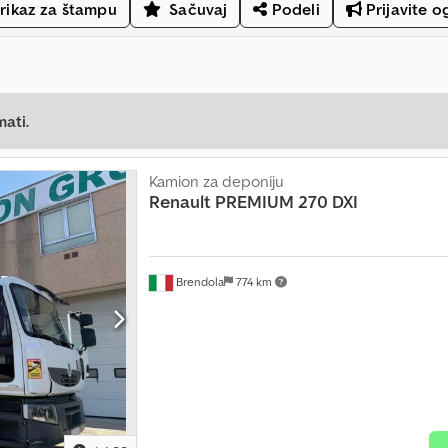
rikaz za štampu
Sačuvaj
Podeli
Prijavite o
mati.
Kamion za deponiju
Renault
PREMIUM 270 DXI
Brendola
774 km