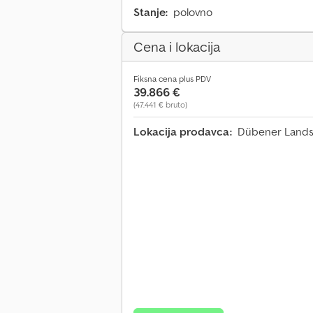
Stanje:
polovno
Cena i lokacija
Fiksna cena plus PDV
39.866 €
(47.441 € bruto)
Lokacija prodavca:
Dübener Landst