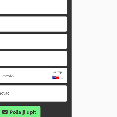
Zemlja
 i mesto
govac
Pošalji upit