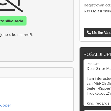
Registrovan od
639 Oglasi onli
ite slike sada
Molim Vas
jene slike na mreži.
POŠALJI UP
Poruka*
-Kipper