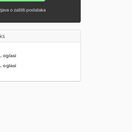
zjava o zaštiti podataka
ks
.. oglasi
. oglasi