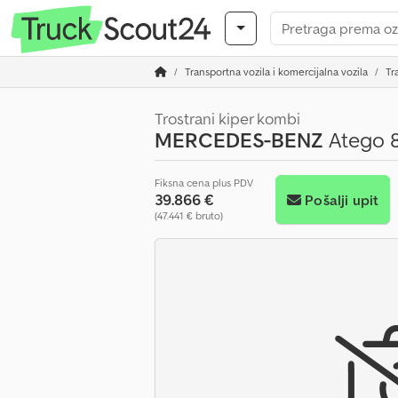
Transportna vozila i komercijalna vozila
Tr
Trostrani kiper kombi
MERCEDES-BENZ
Atego 8
Fiksna cena plus PDV
39.866 €
Pošalji upit
(47.441 € bruto)