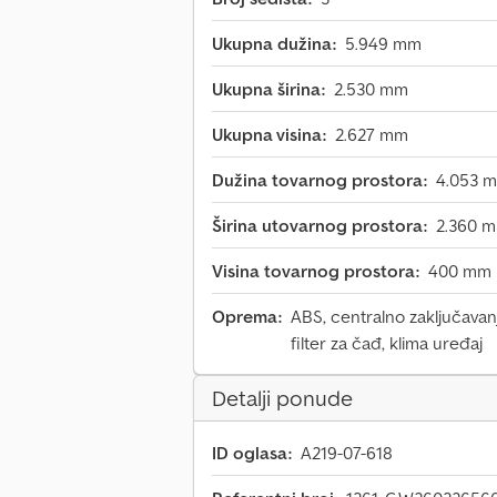
Ukupna dužina:
5.949 mm
Ukupna širina:
2.530 mm
Ukupna visina:
2.627 mm
Dužina tovarnog prostora:
4.053 
Širina utovarnog prostora:
2.360 
Visina tovarnog prostora:
400 mm
Oprema:
ABS, centralno zaključavanj
filter za čađ, klima uređaj
Detalji ponude
ID oglasa:
A219-07-618