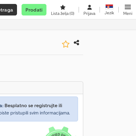
etraga
Prodati
Jezik
Lista želja
(0)
Prijava
Meni
a:
Besplatno se registrujte ili
iste pristupili svim informacijama.