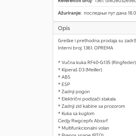
Referentni broj:
1361. GW260326560
Ažuriranje:
последњи пут дана 18.0
Opis
Greške i prethodna prodaja su zadrž
Interni broj: 1361. OPREMA
* Vučna kuka RF40-G135 (Ringfeder)
* Kiperaš D3 (Meiller)
* ABS
* ESP
* Zadnji pogon
* Električni podizači stakala
* Zadnji zid kabine sa prozorom
* Kuka sa kuglom
Cedjy Rwgcepfx Abxsrf
* Multifunkcionalni volan
* Prenos snage (PTO)