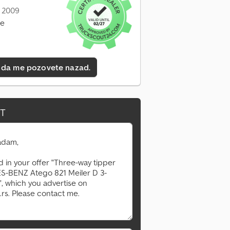
: 2009
ne
 da me pozovete nazad.
IT