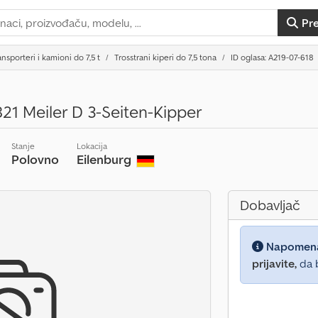
Pr
ansporteri i kamioni do 7,5 t
Trosstrani kiperi do 7,5 tona
ID oglasa: A219-07-618
21 Meiler D 3-Seiten-Kipper
Stanje
Lokacija
Polovno
Eilenburg
Dobavljač
Napomen
prijavite,
da b