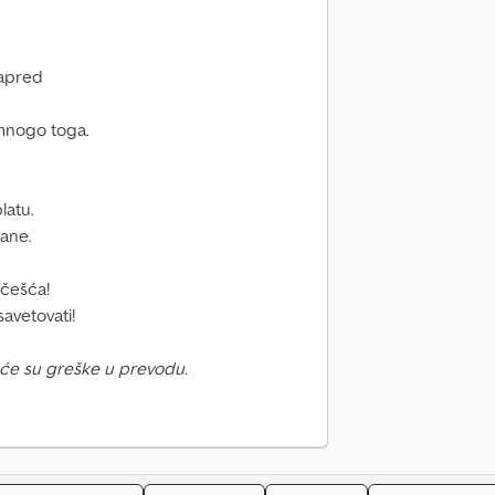
napred
š mnogo toga.
latu.
ane.
učešća!
avetovati!
će su greške u prevodu.