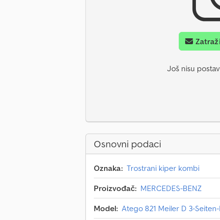
Zatraž
Još nisu postavl
Osnovni podaci
Oznaka:
Trostrani kiper kombi
Proizvođač:
MERCEDES-BENZ
Model:
Atego 821 Meiler D 3-Seiten