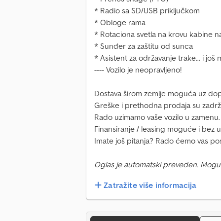
* Radio sa SD/USB priključkom
* Obloge rama
* Rotaciona svetla na krovu kabine 
* Sunđer za zaštitu od sunca
* Asistent za održavanje trake... i jo
---- Vozilo je neopravljeno!
Dostava širom zemlje moguća uz dop
Greške i prethodna prodaja su zadrž
Rado uzimamo vaše vozilo u zamenu.
Finansiranje / leasing moguće i bez 
Imate još pitanja? Rado ćemo vas pos
Oglas je automatski preveden. Mogu
Zatražite više informacija