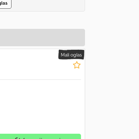
glas
Mali oglas