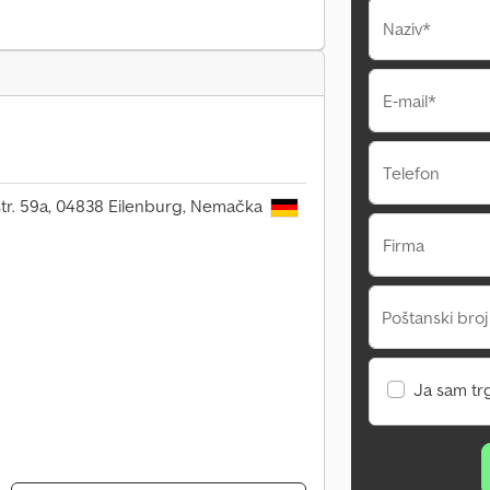
Naziv*
E-mail*
Telefon
r. 59a, 04838 Eilenburg, Nemačka
Firma
Poštanski broj
Ja sam tr