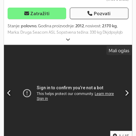
Zatražiti
Pozvati
Stanje:
polovno
, Godina proizvodnje:
2012
, nosivost:
2.170 kg
,
Marka: Druga Seacom ASL Sopstvena težina: 330 kg Dkjdpsylqb
Usfx Aiaer Nosivost: 2.500 kg 6 km/h Interni broj: 26A009 =
Dodatne informacije = Prazna težina: 330 kg Dozvoljena ukupna
Mali oglas
masa: 2.500 kg
1
/
15