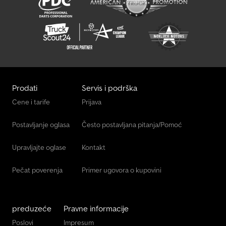
Mercedes-Benz Vito
Oklopno Vozilo Za Transport Novca
Opel Minibus
Transporter Za Staklo
Prodati
Servis i podrška
Vdl Autobus
Cene i tarife
Prijava
Volvo Autobus
Postavljanje oglasa
Često postavljana pitanja/Pomoć
Маневарско Возило
Upravljajte oglase
Kontakt
Pečat poverenja
Primer ugovora o kupovini
preduzeće
Pravne informacije
Poslovi
Impresum