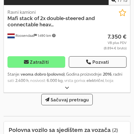
Ravni kamioni
Mafi
stack of 2x double-steered and
connectable heav...
7.350 €
Roosendaal
1.490 km
VB plus PDV
(8.894 € bruto)
Zatražiti
Pozvati
Stanje:
veoma dobro (polovno)
, Godina proizvodnje:
2016
, radni
sati:
2.400 h
, nosivost:
6.000 kg
, vrsta goriva:
električni
, boja:
crvena
, 2016 MAFI tegljači za teške terete, dvostrano upravljivi i
mogu se povezivati (pod: 250x130 cm) sa nosivošću od 6.000 kg,
dostupno 9 komada = Dodatne informacije = Opšte informacije
Sačuvaj pretragu
Godina proizvodnje: septembar 2016 Modelna godina: 2016
Konfiguracija osovina Prednja osovina: upravljiva Zadnja osovina:
upravljiva Dsdpfxsxztadj Aiaokr Težine Prazna masa: 525 kg
Dozvoljena ukupna masa: 6.525 kg Funkcionalno Marka
Polovna vozilo sa sjedištem za vozača
(2)
nadgradnje: MAFI 1060/6t Stanje Tehničko stanje: veoma dobro