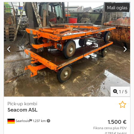
Mali oglas
1
/
5
Pick-up kombi
Seacom ASL
1.500 €
Saarlouis
1.237 km
Fiksna cena plus PDV
(1.785 € bruto)