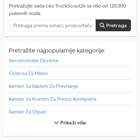
Vizuelno stanje: veoma dobro Dodatne informacije Za više
Pretražujte sada ceo TruckScout24 sa više od 120.000
informacija kontaktirajte Arne Honingh.
polovnih vozila.
Pretraga
Pretražite najpopularnije kategorije:
Aerodromske Opreme
Cisterna Za Mleko
Kamion Sa Kablom Za Prevrtanje
Kamion Sa Kranom Za Prevoz Kontejnera
Kamion Za Otpad
Prikaži više
Kola Za Sladoled
Man Autobus