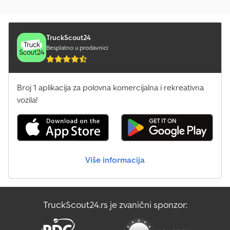
Manevarsko Vozilo
Mercedes Benz Autobus
TruckScout24
Besplatno u prodavnici
Mercedes Benz Minibus
Mercedes Benz Traktori
Broj 1 aplikacija za polovna komercijalna i rekreativna
vozila!
Mercedes-Benz Actros
Mercedes-Benz Atego 1200
Mercedes-Benz Atego 1500
Više informacija
Mercedes-Benz Citaro
Mercedes-Benz Sprinter
TruckScout24.rs je zvanični sponzor:
Mercedes-Benz Sprinter 500
Mercedes-Benz Vario