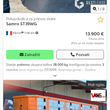
1
/
8
Poluprikolica za prevoz stoke
Samro
ST39WG
13.900 €
Illkirch
1.136 km
Fiksna cena
(PDV se ne može iskazati)
Zatražiti
Pozvati
Stanje:
polovno
, ukupna težina:
28.000 kg
, konfiguracija osovina:
3
osovine
, prva registracija:
07/2009
, dimenzija gume:
-
, Godina
proizvodnje:
2009
, Oprema:
imao je nesreću
, ref: 220004
Oštećena poluprikolica 3 nivoa ----- Postupak ----- R.I.V -----
Mali oglas
Okolnosti nezgode ----- Udarac u nepokretni objekat ----- Glavni
oštećeni delovi ----- - Bočna stranica Cena bez PDV-a. Mogućnost
dostave uz doplatu. Više informacija i fotografija dostupno je na
našem veb-sajtu! Cjdpfx Ajuqcvajkaeha Zakažite sastanak kako
bismo Vas mogli primiti u najboljim uslovima! Naša kompanija,