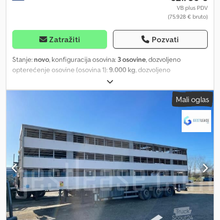
izbegle pogrešne predstave o stanju i upotrebljivosti kod kupca.
VB plus PDV
(75.928 € bruto)
Pregledi i provere su moguće u svako doba uz prethodni dogovor
i izričito su poželjni.
Zatražiti
Pozvati
Stanje:
novo
, konfiguracija osovina:
3 osovine
, dozvoljeno
opterećenje osovine (osovina 1):
9.000 kg
, dozvoljeno
opterećenje osovine (osovina 2):
9.000 kg
, dozvoljeno
opterećenje osovine (osovina 3):
9.000 kg
, prva registracija:
Mali oglas
11/2011
, ukupna dužina:
14.040 mm
, ukupna širina:
2.600 mm
,
ukupna visina:
4.000 mm
, međuosovinsko rastojanje:
9.300 mm
,
Godina proizvodnje:
2011
, Zadnja osovina 1: Podizna osovina; Maks.
dozvoljeno opterećenje osovine: 9000 kg Csdpeyza Hmsfx
Akaeha Zadnja osovina 2: Maks. dozvoljeno opterećenje osovine:
9000 kg Zadnja osovina 3: Maks. dozvoljeno opterećenje osovine:
9000 kg Prazna masa: 12.920 kg Nosivost: 26.080 kg Dozvoljena
ukupna masa: 39.000 kg Opšte stanje: veoma dobro Tehničko
stanje: veoma dobro Vizuelno stanje: veoma dobro