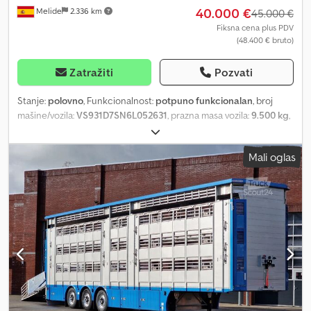
40.000 €
Melide
2.336 km
45.000 €
Fiksna cena plus PDV
(48.400 € bruto)
Zatražiti
Pozvati
Stanje:
polovno
, Funkcionalnost:
potpuno funkcionalan
, broj
mašine/vozila:
VS931D7SN6L052631
, prazna masa vozila:
9.500 kg
,
maksimalna nosivost:
24.500 kg
, ukupna težina:
34.000 kg
,
konfiguracija osovina:
3 osovine
, dozvoljeno opterećenje osovine
Mali oglas
(osovina 1):
8.000 kg
, dozvoljeno opterećenje osovine (osovina 2):
8.000 kg
, dozvoljeno opterećenje osovine (osovina 3):
8.000 kg
,
prva registracija:
05/2006
, sledeća inspekcija (TÜV):
07/2026
,
dužina tovarnog prostora:
13.600 mm
, širina utovarnog prostora:
2.550 mm
, visina tovarnog prostora:
4.000 mm
, Godina
proizvodnje:
2006
, Oprema:
hidraulični zadnji podizač
, Na
prodaju poluprikolica sa kavezom za prevoz stoke u dobrom
stanju. Spremna za dalji rad. Cena prikolice je 45.000 € + PDV, a
cena vučnog vozila je 15.000 € + PDV. Cjdpfozbt Atjx Akajha