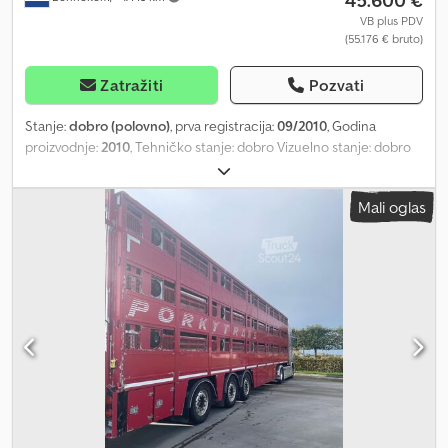
45.600 €
VB plus PDV
(55.176 € bruto)
Zatražiti
Pozvati
Stanje:
dobro (polovno)
, prva registracija:
09/2010
, Godina
proizvodnje:
2010
, Tehničko stanje: dobro Vizuelno stanje: dobro
Chodpfezbni Uox Akaoa
Mali oglas