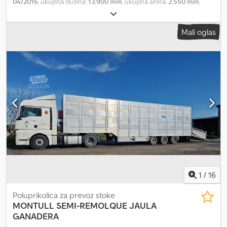
04/2016
, ukupna dužina:
13.900 mm
, ukupna širina:
2.550 mm
,
ukupna visina:
4.490 mm
, suspencija:
vazduh
, Godina proizvodnje:
2016
, Dodatne informacije: Brend: SCHMITZ CARGOBULL Model:
Mali oglas
NKS SCB S3B Nadogradnja: transport životinja (sanduk D=13.682
mm / Š=2.490 mm / V=3.144 mm) Godina: 04.2016 VIN: ...9006724
Vešanje: vazdušno Kočnice: disk Dimenzije: D/Š/V: 13.900 mm /
2.550 mm / 4.490 mm Masa: puna/prazna: 42.000 kg / 9.760 kg Tip
vešanja: vazdušno Kočnice: disk Podizna osovina: podizna osovina
= Više informacija = Vešanje: vazdušno vešanje Prednja osovina:
podizna osovina Prazna masa: 9.760 kg Nosivost: 32.240 kg
Csdoutbb Tjpfx Akasha Dozvoljena ukupna masa: 42.000 kg
1
/
16
Poluprikolica za prevoz stoke
MONTULL
SEMI-REMOLQUE JAULA
GANADERA