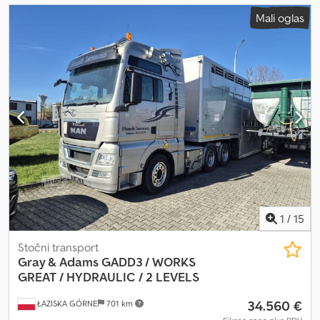
Mali oglas
1
/
15
Stočni transport
Gray & Adams
GADD3 / WORKS
GREAT / HYDRAULIC / 2 LEVELS
34.560 €
ŁAZISKA GÓRNE
701 km