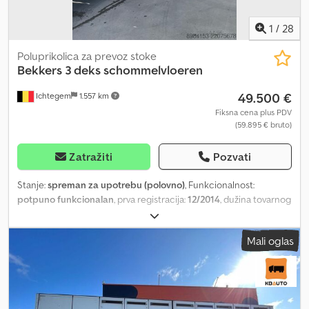
1
/
28
Poluprikolica za prevoz stoke
Bekkers
3 deks schommelvloeren
49.500 €
Ichtegem
1.557 km
Fiksna cena plus PDV
(59.895 € bruto)
Zatražiti
Pozvati
Stanje:
spreman za upotrebu (polovno)
, Funkcionalnost:
potpuno funkcionalan
, prva registracija:
12/2014
, dužina tovarnog
prostora:
13.800 mm
, Godina proizvodnje:
2014
, Oprema:
ABS,
hidraulični zadnji podizač
, Bekkers poluprikolica za svinje sa 3
Mali oglas
poda i klatnim podovima, 12/2014. Odmah dostupna, prodaje se
zbog kupovine nove poluprikolice. Moguć pregled uz dogovor
(GSM 0475/427572) u Eernegem, Belgija. Cjdozb Ak Tspfx Akajha