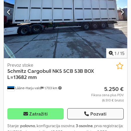
1
/
15
Prevoz stoke
Schmitz Cargobull
NKS SCB S3B BOX
L=13682 mm
5.250 €
Lääne-Harju vald
1.703 km
Fiksna cena plus PDV
(6.510 € bruto)
Zatražiti
Pozvati
Stanje:
polovno
, konfiguracija osovina:
3 osovine
, prva registracija: