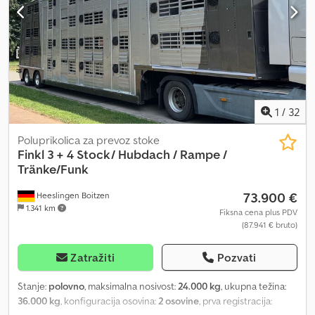
gaze na desnoj gumi: 30% Sopstvena težina: 13.000 kg Tehničko
stanje: dobro Optičko stanje: dobro Obratite se kompaniji VAEX
The Truck Traders za dodatne informacije.
1
/
32
Poluprikolica za prevoz stoke
Finkl
3 + 4 Stock/ Hubdach / Rampe /
Tränke/Funk
73.900 €
Heeslingen Boitzen
1.341 km
Fiksna cena plus PDV
(87.941 € bruto)
Zatražiti
Pozvati
Stanje:
polovno
, maksimalna nosivost:
24.000 kg
, ukupna težina:
36.000 kg
, konfiguracija osovina:
2 osovine
, prva registracija: