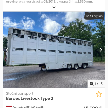
osovine
, prva registracija:
08/2018
, ukupna širina:
2.550 mm
,
ukupna visina:
4.000 mm
, Oprema:
ABS
, * sopstvena hidraulična
jedinica (24V) * 3 sprata u labudovom vratu * 3 sprata u
Mali oglas
poluniskom delu (moguć i 4. sprat) * 2 pregradne rešetke po
spratu * sistem za napajanje sa rezervoarom * podizni krov *
hidraulična utovarna platforma * bočni pomerač * ventilator *
poklopac za hranjenje ----* utovarna površina 1. sprat: 55,63 m² *
utovarna površina 2. sprat: 64,54 m² * utovarna površina 3. sprat:
87,18 m² ----* Wabco Trailer EBS * kamera za vožnju unazad *
zadnja vrata na otvaranje -----* dimenzija pneumatika: 245/70R17,5
* tehnička ukupna masa: 39.000 kg Chsdpfezaibpsx Akaja *
sopstvena masa: 12.000 kg * ukupna dužina: 14.000 mm ----Broj
vozila: 12137----Zadržavamo pravo na greške i privremenu prodaju-
---Reklame i razni natpisi su digitalno uklonjeni.
1
/
15
Stočni transport
Berdex
Livestock Type 2
Bennekom
1.443 km