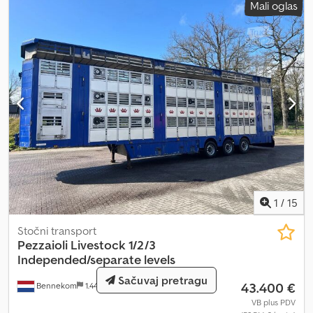
Mali oglas
1
/
15
Stočni transport
Pezzaioli
Livestock 1/2/3
Independed/separate levels
Sačuvaj pretragu
43.400 €
Bennekom
1.443 km
VB plus PDV