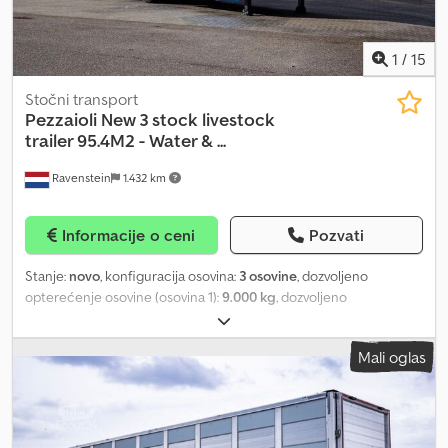
1
/
15
Stočni transport
Pezzaioli
New 3 stock livestock
trailer 95.4M2 - Water & ...
Ravenstein
1.432 km
Informacije o ceni
Pozvati
Stanje:
novo
, konfiguracija osovina:
3 osovine
, dozvoljeno
opterećenje osovine (osovina 1):
9.000 kg
, dozvoljeno
opterećenje osovine (osovina 2):
9.000 kg
, dozvoljeno
opterećenje osovine (osovina 3):
9.000 kg
, prva registracija:
Mali oglas
01/2026
, ukupna dužina:
14.040 mm
, ukupna širina:
2.550 mm
,
ukupna visina:
4.000 mm
, suspencija:
vazduh
, međuosovinsko
rastojanje:
9.190 mm
, boja:
srebrna
, Godina proizvodnje:
2026
,
Oprema:
ABS
, = Dodatne opcije i oprema = - Vazdušno vešanje =
Napomene = Uskoro u ponudi; Pezzaioli nova trospratna prikolica