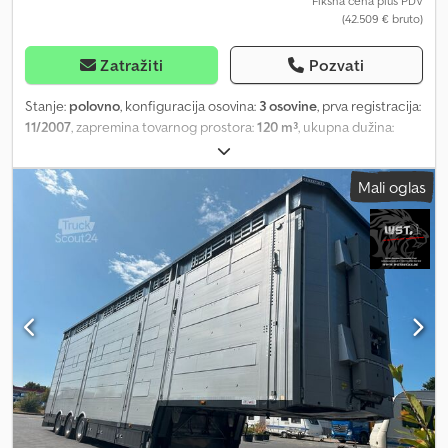
Fiksna cena plus PDV
(42.509 € bruto)
Zatražiti
Pozvati
Stanje:
polovno
, konfiguracija osovina:
3 osovine
, prva registracija:
11/2007
, zapremina tovarnog prostora:
120 m³
, ukupna dužina:
13.600 mm
, ukupna širina:
2.550 mm
, ukupna visina:
4.000 mm
,
boja:
srebrna
, Godina proizvodnje:
2007
, Oprema:
ABS, hidraulični
Mali oglas
zadnji podizač
, - Elektronski sistem kočenja (EBS) -
Aluminijumske felne - Rezervni točak - Kutija za alat - Duple gume
Nudimo na prodaju profesionalnu prikolicu za transport stoke
proizvođača Gray Adams, model GAdd3T/4, godište 2007. Prikolica
je malo korišćena, potpuno funkcionalna i nedavno pregledana,
tako da je odmah spremna za upotrebu. =====•••••=====
NAPOMENA! Postoji mogućnost kupovine kompletnog paketa, koji
uključuje MAN TGX 28.480 tegljač sa tri osovine i pogonom 6x2,
koji je korišćen sa prikolicom. MAN, model iz 2014. godine, sa
izuzetno malom kilometražom od samo 268.000 km! Dobro
održavan, redovno servisiran i spreman za trenutnu upotrebu,
Euro 5 norma. Tegljač je opremljen udobnom, prostranom
kabinom, kožnim sedištima, dva ležaja, aparatom za kafu i