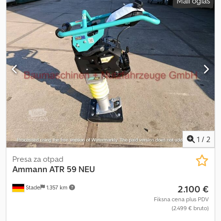
Mali oglas
1
/
2
Presa za otpad
Ammann
ATR 59 NEU
2.100 €
Stade
1.357 km
Fiksna cena plus PDV
(2.499 € bruto)