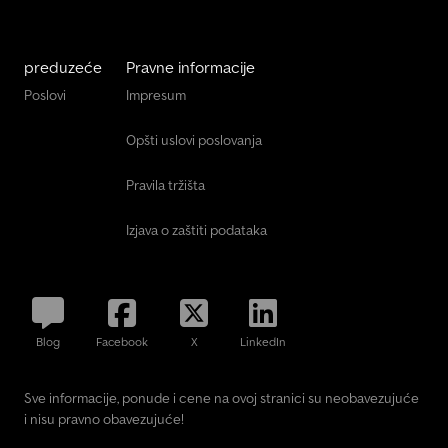
preduzeće
Pravne informacije
Poslovi
Impresum
Opšti uslovi poslovanja
Pravila tržišta
Izjava o zaštiti podataka
Blog
Facebook
X
LinkedIn
Sve informacije, ponude i cene na ovoj stranici su neobavezujuće
i nisu pravno obavezujuće!