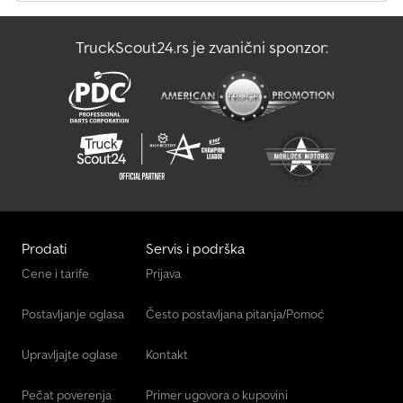
Tec Rotec
TruckScout24.rs je zvanični sponzor:
Transporter Za Staklo
Маневарско Возило
Prodati
Servis i podrška
Cene i tarife
Prijava
Postavljanje oglasa
Često postavljana pitanja/Pomoć
Upravljajte oglase
Kontakt
Pečat poverenja
Primer ugovora o kupovini