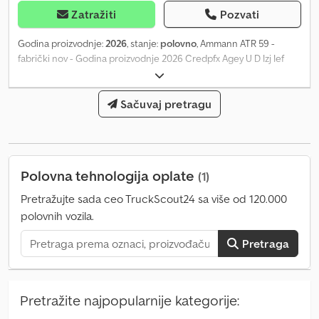
Zatražiti
Pozvati
Godina proizvodnje:
2026
, stanje:
polovno
, Ammann ATR 59 -
fabrički nov - Godina proizvodnje 2026 Credpfx Agey U D Izj Ief
Težina oko 61 kg - Širina mašine oko 360 mm - Visina mašine oko
1.180 mm - Dužina tamperske papuče oko 340 mm - Radna širina
oko 280 mm - Maks. centrifugalna sila oko 19 kN - Tip motora
Sačuvaj pretragu
Honda GXR 120 RT - Snaga motora oko 2,7 kW (3,7 KS) Dostava
putem špeditera moguća, troškove snosi kupac. Zadržavamo
pravo na izmene/greške/međuprodaju = Više informacija = Novo:
Da Za više informacija obratite se Jensu Schlüteru.
Polovna tehnologija oplate
(1)
Pretražujte sada ceo TruckScout24 sa više od 120.000
polovnih vozila.
Pretraga
Pretražite najpopularnije kategorije: