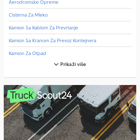
Aerodromske Opreme
Cisterna Za Mleko
Kamion Sa Kablom Za Prevrtanje
Kamion Sa Kranom Za Prevoz Kontejnera
Kamion Za Otpad
Prikaži više
Kola Za Sladoled
Man Autobus
Man L 2000
Man Tge
Man Tge 3
Man Tgm 15