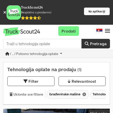
TruckScout24
Ka aplikaciji
Besplatno u prodavnici
Prodati
Pretraga
/ ... / Polovno tehnologija oplate
Tehnologija oplate na prodaju
(1)
Filter
Relevantnost
Građevinske mašine
Tehnologija 
Uklonite sve filtere