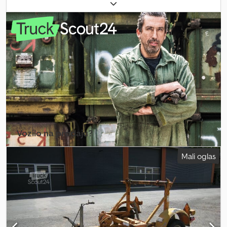
ponudu i može sadržati greške. Ne postoji garancija za sve
navedene podatke. Ova ponuda ne predstavlja obavezujuću
ponudu i može sadržati greške. Ne postoji garancija za sve
navedene podatke. Csdpfx Aozb Ttrshfoha
Vozilo na prodaju?
Kreiraj oglas
Mali oglas