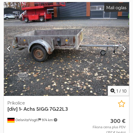
Mali oglas
1
/
10
Prikolice
[div]
1- Achs SIGG 7G22L3
300 €
Oelsnitz/Vogtl.
974 km
Fiksna cena plus PDV
(357 € bruto)