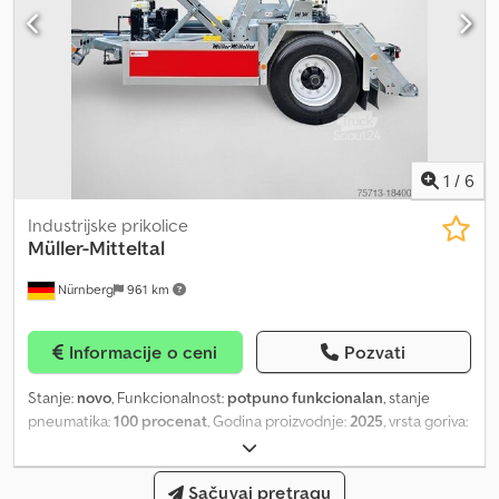
1
/
6
Industrijske prikolice
Müller-Mitteltal
Nürnberg
961 km
Informacije o ceni
Pozvati
Stanje:
novo
, Funkcionalnost:
potpuno funkcionalan
, stanje
pneumatika:
100 procenat
, Godina proizvodnje:
2025
, vrsta goriva:
dizel
, Potpuno automatizovana kablovska prikolica za tehnologiju
budućnosti. Chedpovvvqfjfx Ahfja KWH kompanije Müller-Mitteltal
je specijalizovano vozilo koje se već decenijama pokazalo
Sačuvaj pretragu