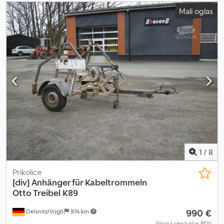
Ova ponuda ne predstavlja obavezujuću ponudu i može sadržati
Mali oglas
greške. Ne daje se garancija za sve navedene podatke.
Chjdpfxozb Tr Uo Ahfea
1
/
8
Prikolice
[div]
Anhänger für Kabeltrommeln
Otto Treibel K89
990 €
Oelsnitz/Vogtl.
974 km
Fiksna cena plus PDV