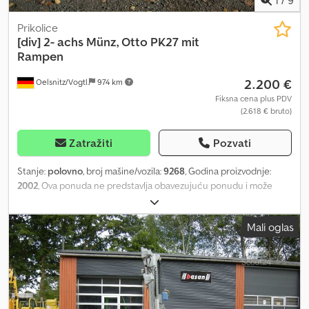
Prikolice
[div]
2- achs Münz, Otto PK27 mit
Rampen
2.200 €
Oelsnitz/Vogtl.
974 km
Fiksna cena plus PDV
(2.618 € bruto)
Zatražiti
Pozvati
Stanje:
polovno
, broj mašine/vozila:
9268
, Godina proizvodnje:
2002
, Ova ponuda ne predstavlja obavezujuću ponudu i može
sadržati greške. Ne daje se garancija za sve navedene podatke.
Ova ponuda ne predstavlja obavezujuću ponudu i može sadržati
Mali oglas
greške. Ne daje se garancija za sve navedene podatke. Cjdpfx
Ahjzb Tuisfsha