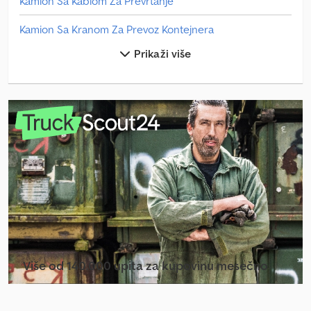
Kamion Sa Kablom Za Prevrtanje
Kamion Sa Kranom Za Prevoz Kontejnera
Prikaži više
Kamion Za Otpad
Kola Za Sladoled
Linde L 10
Manevarsko Vozilo
Manitou Mi 25 D
Mercedes Benz Autobus
Mercedes Benz Minibus
Mercedes Benz Traktori
Više od 140.000 upita za kupovinu mesečno
Mercedes-Benz Atego 1200
Izaberite paket za prodavce