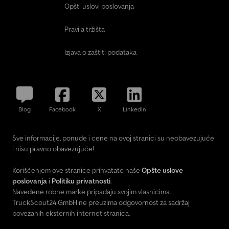
Opšti uslovi poslovanja
Pravila tržišta
Izjava o zaštiti podataka
Blog
Facebook
X
LinkedIn
Sve informacije, ponude i cene na ovoj stranici su neobavezujuće
i nisu pravno obavezujuće!
Korišćenjem ove stranice prihvatate naše
Opšte uslove
poslovanja
i
Politiku privatnosti
.
Navedene robne marke pripadaju svojim vlasnicima.
TruckScout24 GmbH ne preuzima odgovornost za sadržaj
povezanih eksternih internet stranica.