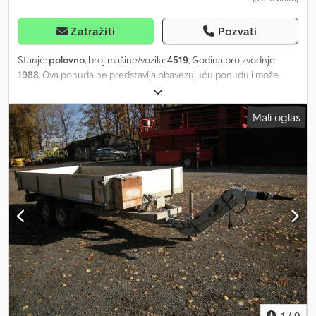
Zatražiti
Pozvati
Stanje:
polovno
, broj mašine/vozila:
4519
, Godina proizvodnje:
1988
, Ova ponuda ne predstavlja obavezujuću ponudu i može
sadržati greške. Ne daje se garancija za sve navedene podatke.
Ova ponuda ne predstavlja obavezujuću ponudu i može sadržati
Mali oglas
greške. Ne daje se garancija za sve navedene podatke. Cjdpfx
Ahezb Tuvsfjha
1
/
9