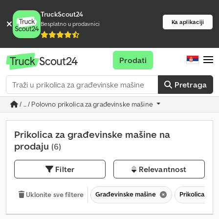
TruckScout24
Ka aplikaciji
Besplatno u prodavnici
Prodati
Pretraga
/ ... / Polovno prikolica za građevinske mašine
Prikolica za građevinske mašine na
prodaju
(6)
Filter
Relevantnost
Građevinske mašine
Prikolica za
Uklonite sve filtere