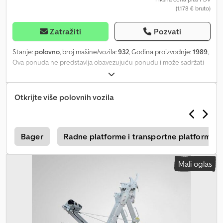
(1.178 € bruto)
Zatražiti
Pozvati
Stanje:
polovno
, broj mašine/vozila:
932
, Godina proizvodnje:
1989
,
Ova ponuda ne predstavlja obavezujuću ponudu i može sadržati
greške. Ne postoji garancija za sve navedene podatke. Ova
ponuda ne predstavlja obavezujuću ponudu i može sadržati
greške. Ne postoji garancija za sve navedene podatke. Chjdpfx
Otkrijte više polovnih vozila
Aozb Tr Iohfsa
Bager
Radne platforme i transportne platforme
Mali oglas