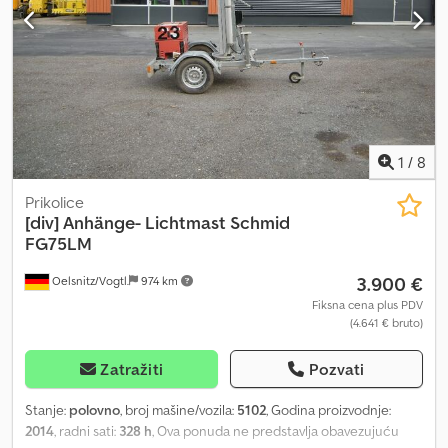
1
/
8
Prikolice
[div]
Anhänge- Lichtmast Schmid
FG75LM
3.900 €
Oelsnitz/Vogtl.
974 km
Fiksna cena plus PDV
(4.641 € bruto)
Zatražiti
Pozvati
Stanje:
polovno
, broj mašine/vozila:
5102
, Godina proizvodnje:
2014
, radni sati:
328 h
, Ova ponuda ne predstavlja obavezujuću