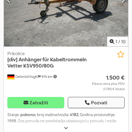
1
/
10
Prikolice
[div]
Anhänger für Kabeltrommeln
Vetter KSV950/80G
1.500 €
Oelsnitz/Vogtl.
974 km
Fiksna cena plus PDV
(1.785 € bruto)
Zatražiti
Pozvati
Stanje:
polovno
, broj mašine/vozila:
4182
, Godina proizvodnje:
1998
, Ova ponuda ne predstavlja obavezujuću ponudu i može
sadržati greške. Ne daje se garancija za sve navedene podatke.