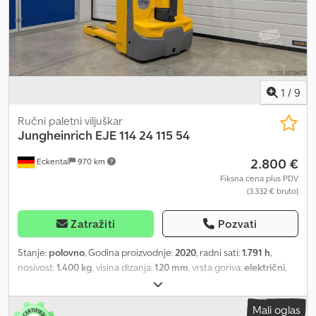
1
/
9
Ručni paletni viljuškar
Jungheinrich
EJE 114 24 115 54
2.800 €
Eckental
970 km
Fiksna cena plus PDV
(3.332 € bruto)
Zatražiti
Pozvati
Stanje:
polovno
, Godina proizvodnje:
2020
, radni sati:
1.791 h
,
nosivost:
1.400 kg
, visina dizanja:
120 mm
, vrsta goriva:
električni
,
stanje pneumatika:
50 procenat
, prazna masa vozila:
386 kg
,
ukupna dužina:
1.636 mm
, boja:
ostalo
, Opis posebne opreme: Mini
Mali oglas
displej, pristup putem brojčanog koda (CAN-kod), jednostruki