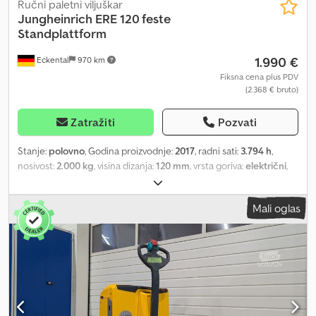
Ručni paletni viljuškar
Jungheinrich
ERE 120 feste
Standplattform
1.990 €
Eckental
970 km
Fiksna cena plus PDV
(2.368 € bruto)
Zatražiti
Pozvati
Stanje:
polovno
, Godina proizvodnje:
2017
, radni sati:
3.794 h
,
nosivost:
2.000 kg
, visina dizanja:
120 mm
, vrsta goriva:
električni
,
građevinska visina:
1.420 mm
, stanje pneumatika:
50 procenat
,
prazna masa vozila:
706 kg
, ukupna dužina:
2.391 mm
, boja:
ostalo
,
Mali oglas
Opis dodatne opreme: tandem valjci za opterećenje, električno
upravljanje, ručka za upravljanje dostupna sa svih strana,
amortizovana vozačka platforma, fiksna vozačka platforma, ISM
modul. Opis: Pregled i nova UVV (bezbednosno-tehnička
inspekcija). Dkjdpfx Afowg Hxto Uor