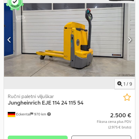
jednostruki utovarni valjci, integrisani punjač. Opis: Pregled i UVV
inspekcija su nedavno izvršeni. Dedex Ilu Aepfx Af Uokr
1
/
9
Ručni paletni viljuškar
Jungheinrich
EJE 114 24 115 54
2.500 €
Eckental
970 km
Fiksna cena plus PDV
(2.975 € bruto)