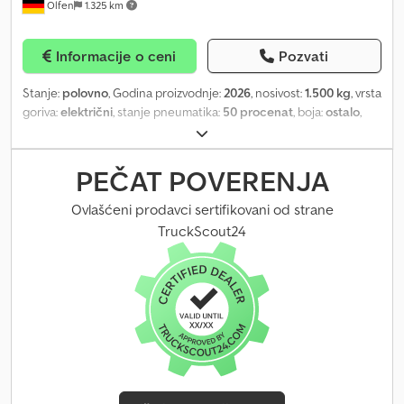
Olfen
1.325 km
Informacije o ceni
Pozvati
Stanje:
polovno
, Godina proizvodnje:
2026
, nosivost:
1.500 kg
, vrsta
goriva:
električni
, stanje pneumatika:
50 procenat
, boja:
ostalo
,
PEČAT POVERENJA
Ovlašćeni prodavci sertifikovani od strane
TruckScout24