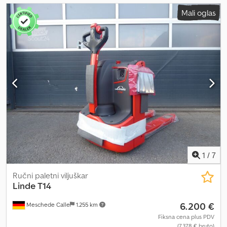
Mali oglas
1
/
7
Ručni paletni viljuškar
Linde
T14
6.200 €
Meschede Calle
1.255 km
Fiksna cena plus PDV
(7.378 € bruto)