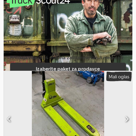
Prodaja više od 4 miliona zainteresovanih mesečno
Izaberite paket za prodavce
Mali oglas
Kreiraj pojedinačni oglas