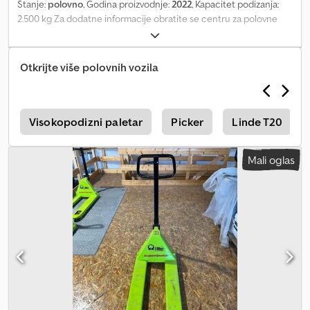
Stanje:
polovno
, Godina proizvodnje:
2022
, Kapacitet podizanja:
2.500 kg Za dodatne informacije obratite se centru za polovne
uređaje. Dkjdpfx Afozf Aazj Usr
Otkrijte više polovnih vozila
6
Visokopodizni paletar
Picker
Linde T20
Mali oglas