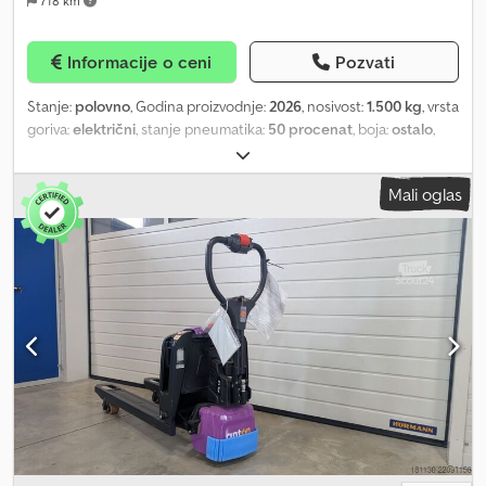
718 km
Informacije o ceni
Pozvati
Stanje:
polovno
, Godina proizvodnje:
2026
, nosivost:
1.500 kg
, vrsta
goriva:
električni
, stanje pneumatika:
50 procenat
, boja:
ostalo
,
Specijalna oprema: samohodan, Dkjdjzmaxwspfx Af Ujr
Mali oglas