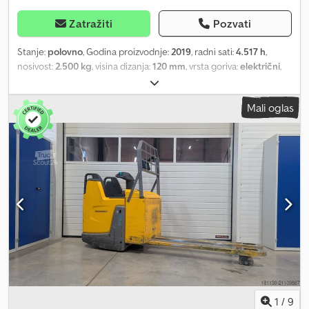
Zatražiti
Pozvati
Stanje:
polovno
, Godina proizvodnje:
2019
, radni sati:
4.517 h
,
nosivost:
2.500 kg
, visina dizanja:
120 mm
, vrsta goriva:
električni
,
građevinska visina:
1.420 mm
, stanje pneumatika:
50 procenat
,
prazna masa vozila:
820 kg
, ukupna dužina:
2.841 mm
, boja:
ostalo
,
Mali oglas
Specijalna oprema: početno podizanje, opis specijalne opreme:
tandem točkovi, električno upravljanje, električna kočnica, vučna
šipka upravljiva sa svih strana, mini-displej, ISM modul Opis: novi
pregled i UVV Dodpfx Afsyfidhe Uokr
1
/
9