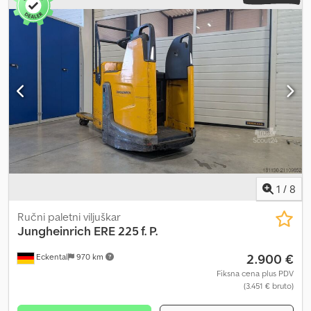
točkovi za teret, integrisani punjač Opis: Novi pregled i UVV
Dsdpfx Afex Ilvao Ujkr
1
/
8
Ručni paletni viljuškar
Jungheinrich
ERE 225 f. P.
2.900 €
Eckental
970 km
Fiksna cena plus PDV
(3.451 € bruto)