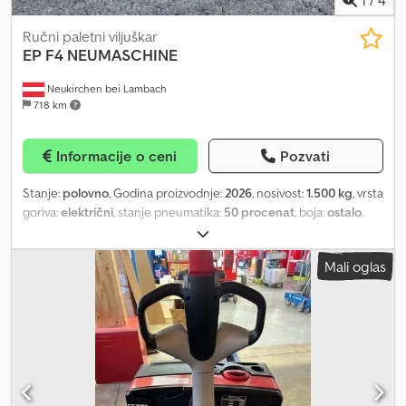
Ručni paletni viljuškar
EP
F4 NEUMASCHINE
Neukirchen bei Lambach
718 km
Informacije o ceni
Pozvati
Stanje:
polovno
, Godina proizvodnje:
2026
, nosivost:
1.500 kg
, vrsta
goriva:
električni
, stanje pneumatika:
50 procenat
, boja:
ostalo
,
Posebna oprema: vaga. Dkedpfxjzndzxs Af Uor
Mali oglas