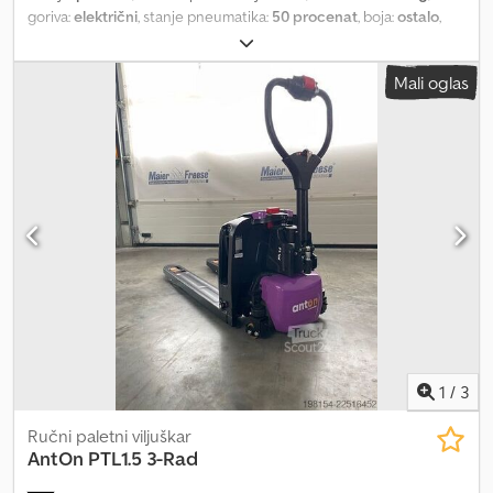
goriva:
električni
, stanje pneumatika:
50 procenat
, boja:
ostalo
,
Mali oglas
1
/
3
Ručni paletni viljuškar
AntOn
PTL1.5 3-Rad