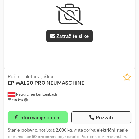
Zatražite slike
Ručni paletni viljuškar
EP
WAL20 PRO NEUMASCHINE
Neukirchen bei Lambach
718 km
Informacije o ceni
Pozvati
Stanje:
polovno
, nosivost:
2.000 kg
, vrsta goriva:
električni
, stanje
pneumatika:
50 procenat
, boja:
ostalo
, Posebna oprema: zaštitna