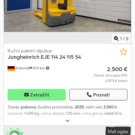
1
/
9
Ručni paletni viljuškar
Jungheinrich
EJE 114 24 115 54
2.500 €
Eckental
970 km
Fiksna cena plus PDV
(2.975 € bruto)
Zatražiti
Pozvati
Stanje:
polovno
, Godina proizvodnje:
2020
, radni sati:
2.060 h
,
nosivost:
1.400 kg
, visina dizanja:
120 mm
, vrsta goriva:
električni
,
stanje pneumatika:
50 procenat
, prazna masa vozila:
386 kg
,
ukupna dužina:
1.636 mm
, boja:
ostalo
, Opis specijalne opreme:
Mali oglas
Mini displej, pristup putem numeričkog koda (CAN-kod),