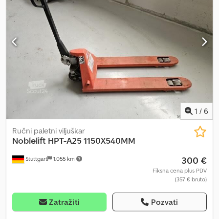
1
/
6
Ručni paletni viljuškar
Noblelift
HPT-A25 1150X540MM
300 €
Stuttgart
1.055 km
Fiksna cena plus PDV
(357 € bruto)
Zatražiti
Pozvati