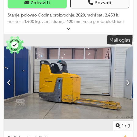
Zatražiti
Pozvati
Stanje:
polovno
, Godina proizvodnje:
2020
, radni sati:
2.453 h
,
nosivost:
1.400 kg
, visina dizanja:
120 mm
, vrsta goriva:
električni
,
stanje pneumatika:
50 procenat
, prazna masa vozila:
386 kg
,
ukupna dužina:
1.636 mm
, boja:
ostalo
, Opis specijalne opreme:
Mali oglas
Mini displej, pristup putem numeričkog koda (CAN kod),
jednostavne teretne rolnice, integrisani punjač. Opis: Novi
tehnički pregled i UVV inspekcija. Dsdex Ilu Nepfx Af Ujkr
1
/
9