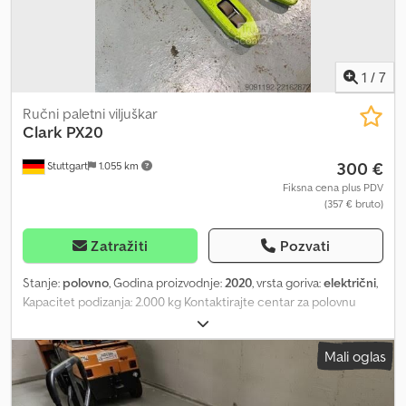
1
/
7
Ručni paletni viljuškar
Clark
PX20
300 €
Stuttgart
1.055 km
Fiksna cena plus PDV
(357 € bruto)
Zatražiti
Pozvati
Stanje:
polovno
, Godina proizvodnje:
2020
, vrsta goriva:
električni
,
Kapacitet podizanja: 2.000 kg Kontaktirajte centar za polovnu
opremu za više informacija. Dkedpozfnq Eefx Af Ujr
Mali oglas