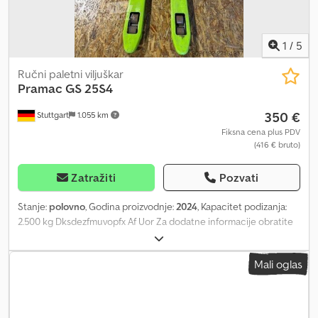
1
/
5
Ručni paletni viljuškar
Pramac
GS 25S4
350 €
Stuttgart
1.055 km
Fiksna cena plus PDV
(416 € bruto)
Zatražiti
Pozvati
Stanje:
polovno
, Godina proizvodnje:
2024
, Kapacitet podizanja:
2.500 kg Dksdezfmuvopfx Af Uor Za dodatne informacije obratite
se centru za polovne uređaje.
Mali oglas