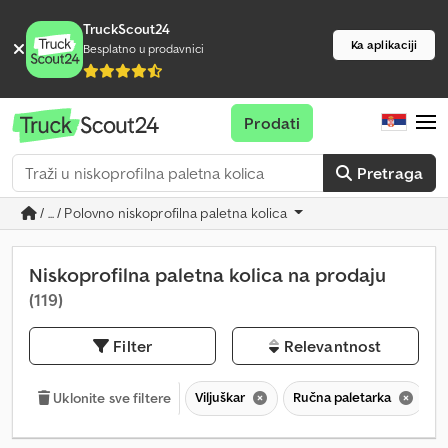
TruckScout24
Ka aplikaciji
Besplatno u prodavnici
Prodati
Pretraga
/ ... / Polovno niskoprofilna paletna kolica
Niskoprofilna paletna kolica na prodaju
(119)
Filter
Relevantnost
Viljuškar
Ručna paletarka
N
Uklonite sve filtere