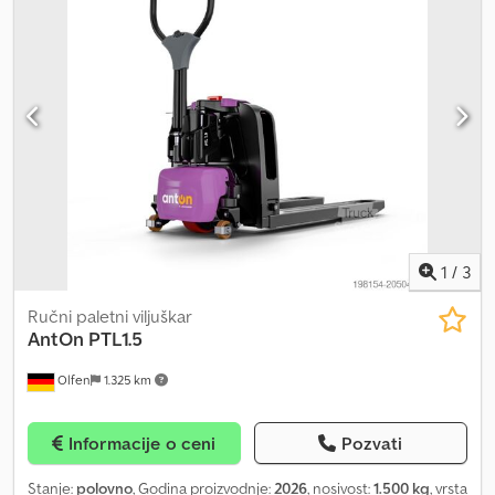
internet stranicu: Leasing i finansiranje pod povoljnim uslovima su
kod nas uvek moguće. Rado otkupljujemo i vaše polovno vozilo,
čak i ako kod nas ne kupite drugo vozilo. Naša majstorska
radionica za viljuškare specijalizovana je za popravku, servis,
sanaciju i generalno renoviranje vašeg „starog“ viljuškara. Sa
zadovoljstvom možemo izložiti i vaše vozilo kod nas za prodaju.
Dkodpfx Afeznnt So Ujr
1
/
3
Ručni paletni viljuškar
AntOn
PTL1.5
Olfen
1.325 km
Informacije o ceni
Pozvati
Stanje:
polovno
, Godina proizvodnje:
2026
, nosivost:
1.500 kg
, vrsta