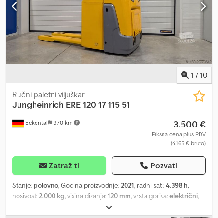
1
/
10
Ručni paletni viljuškar
Jungheinrich
ERE 120 17 115 51
3.500 €
Eckental
970 km
Fiksna cena plus PDV
(4.165 € bruto)
Zatražiti
Pozvati
Stanje:
polovno
, Godina proizvodnje:
2021
, radni sati:
4.398 h
,
nosivost:
2.000 kg
, visina dizanja:
120 mm
, vrsta goriva:
električni
,
stanje pneumatika:
50 procenat
, prazna masa vozila:
733 kg
,
ukupna dužina:
1.919 mm
, boja:
ostalo
, Posebna oprema: početno