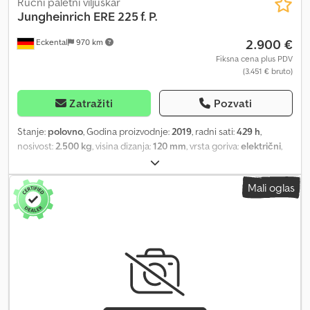
Ručni paletni viljuškar
Jungheinrich
ERE 225 f. P.
2.900 €
Eckental
970 km
Fiksna cena plus PDV
(3.451 € bruto)
Zatražiti
Pozvati
Stanje:
polovno
, Godina proizvodnje:
2019
, radni sati:
429 h
,
nosivost:
2.500 kg
, visina dizanja:
120 mm
, vrsta goriva:
električni
,
građevinska visina:
1.420 mm
, stanje pneumatika:
50 procenat
,
prazna masa vozila:
798 kg
, ukupna dužina:
2.391 mm
, boja:
ostalo
,
Mali oglas
Specijalna oprema: početno podizanje. Opis specijalne opreme:
tandem točkovi, električno upravljanje, električna kočnica, vučna
poluga upravljiva sa svih strana, mini displej, ISM modul. Opis: novi
pregled i UVV kontrola. Dedpfx Afsyfidbe Uskr