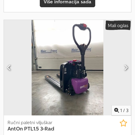
Više informacija sada
Mali oglas
1
/
3
Ručni paletni viljuškar
AntOn
PTL1.5 3-Rad