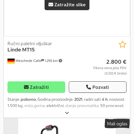
Zatražite slike
Ručni paletni viljuškar
Linde
MT15
2.800 €
Meschede Calle
1.255 km
Fiksna cena plus PDV
(3.332 € bruto)
Zatražiti
Pozvati
Stanje:
polovno
, Godina proizvodnje:
2021
, radni sati:
4 h
, nosivost:
1.500 kg
, vrsta goriva:
električni
, stanje pneumatika:
50 procenat
,
boja:
ostalo
, Opis: Vozilo je UVV provereno. Pre isporuke, mašina
prolazi servis i čisti se. Po želji, mašina može biti lakirana uz
Mali oglas
doplatu. Pored ovog modela, na našem lageru u Meschede-Calle
imamo još oko 250 viljuškara svih težinskih klasa. Posetite našu