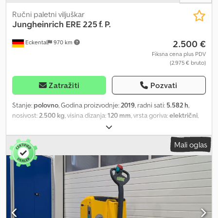
Ručni paletni viljuškar
Jungheinrich
ERE 225 f. P.
2.500 €
Eckental
970 km
Fiksna cena plus PDV
(2.975 € bruto)
Zatražiti
Pozvati
Stanje:
polovno
, Godina proizvodnje:
2019
, radni sati:
5.582 h
,
nosivost:
2.500 kg
, visina dizanja:
120 mm
, vrsta goriva:
električni
,
građevinska visina:
1.420 mm
, stanje pneumatika:
50 procenat
,
prazna masa vozila:
820 kg
, ukupna dužina:
2.841 mm
, boja:
ostalo
,
Mali oglas
Specijalna oprema: inicijalno podizanje, Opis specijalne opreme:
tandem valjci, električno upravljanje, električna kočnica, vučna
ruda upravljiva sa svih strana, mini displej, ISM modul Opis: servis i
UVV inspekcija urađeni novo Djdpfx Afsyfidno Uekr