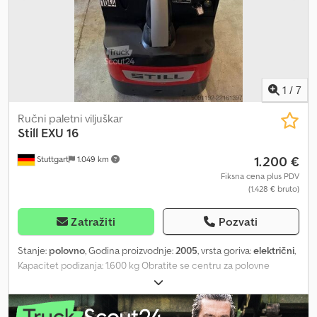
1
/
7
Ručni paletni viljuškar
Still
EXU 16
1.200 €
Stuttgart
1.049 km
Fiksna cena plus PDV
(1.428 € bruto)
Zatražiti
Pozvati
Stanje:
polovno
, Godina proizvodnje:
2005
, vrsta goriva:
električni
,
Kapacitet podizanja: 1.600 kg Obratite se centru za polovne
uređaje za više informacija. Dkodszfl Uzopfx Af Uor