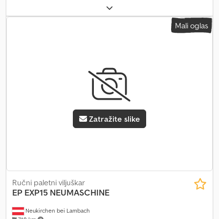
mreža za teret. Dkedszmax Depfx Af Ujr
Mali oglas
Zatražite slike
Ručni paletni viljuškar
EP
EXP15 NEUMASCHINE
Neukirchen bei Lambach