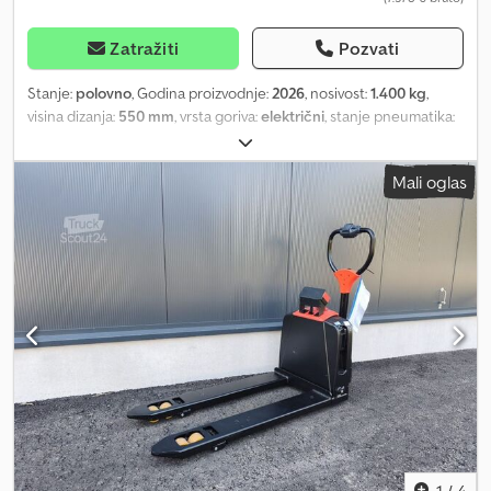
Zatražiti
Pozvati
Stanje:
polovno
, Godina proizvodnje:
2026
, nosivost:
1.400 kg
,
visina dizanja:
550 mm
, vrsta goriva:
električni
, stanje pneumatika:
50 procenat
, boja:
ostalo
, Opis: Vozilo prolazi UVV-inspekciju. Pre
isporuke, mašina se servisira i čisti. Po želji kupca, mašina može biti
Mali oglas
lakirana uz doplatu. Dkodpfxszrztts Af Usr
1
/
4