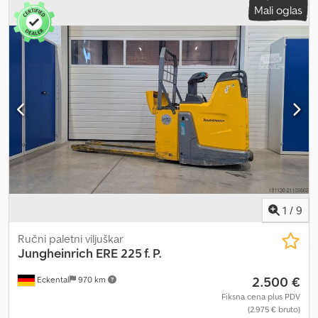
Mali oglas
podizanje, litij-jonska tehnologija. Opis posebne opreme: mini
displej, pristup putem numeričkog koda, električno upravljanje,
tandem točkovi za opterećenje, ručka upravljiva sa svih strana.
Opis: Pregled i novi UVV. Dodox H T Dpjpfx Af Uskr
1
/
9
Ručni paletni viljuškar
Jungheinrich
ERE 225 f. P.
2.500 €
Eckental
970 km
Fiksna cena plus PDV
(2.975 € bruto)