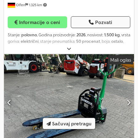
Olfen
1.325 km
Informacije o ceni
Pozvati
Stanje:
polovno
, Godina proizvodnje:
2026
, nosivost:
1.500 kg
, vrsta
goriva:
električni
, stanje pneumatika:
50 procenat
, boja:
ostalo
,
Mali oglas
Sačuvaj pretragu