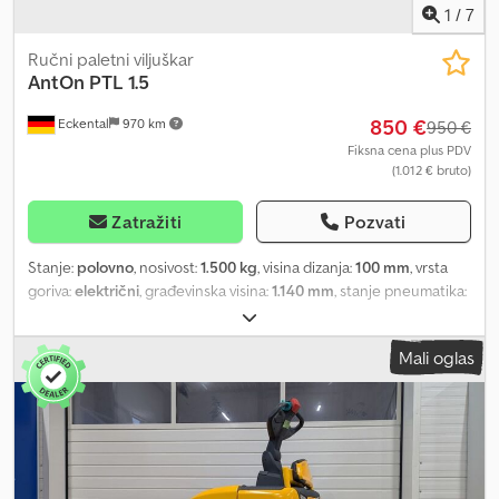
1
/
7
Ručni paletni viljuškar
AntOn
PTL 1.5
850 €
Eckental
970 km
950 €
Fiksna cena plus PDV
(1.012 € bruto)
Zatražiti
Pozvati
Stanje:
polovno
, nosivost:
1.500 kg
, visina dizanja:
100 mm
, vrsta
goriva:
električni
, građevinska visina:
1.140 mm
, stanje pneumatika:
50 procenat
, prazna masa vozila:
112 kg
, ukupna dužina:
1.550 mm
,
boja:
ostalo
, Posebna oprema: tandem točkovi za opterećenje
Mali oglas
Djdpszcgp Aefx Af Ujkr