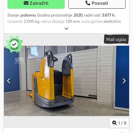
Zatražiti
Pozvati
Stanje:
polovno
, Godina proizvodnje:
2020
, radni sati:
3.677 h
,
nosivost:
2.500 kg
, visina dizanja:
120 mm
, vrsta goriva:
električni
,
građevinska visina:
1.420 mm
, stanje pneumatika:
50 procenat
,
prazna masa vozila:
788 kg
, ukupna dužina:
2.391 mm
, boja:
ostalo
,
Mali oglas
Specijalna oprema: početno podizanje, opis specijalne opreme:
tandem točkovi za teret, električni upravljač, električna kočnica,
vučna ruda upravljiva sa svih strana, mini-displej, ISM modul. Opis:
pregled i novi UVV. Dksdpfoyfic Rex Af Usr
1
/
9