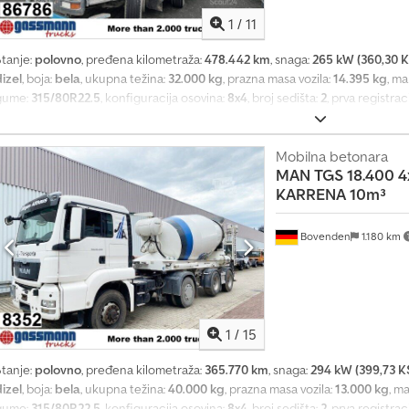
1
/
11
Stanje:
polovno
, pređena kilometraža:
478.442 km
, snaga:
265 kW (360,30 K
izel
, boja:
bela
, ukupna težina:
32.000 kg
, prazna masa vozila:
14.395 kg
, m
gume:
315/80R22.5
, konfiguracija osovina:
8x4
, broj sedišta:
2
, prva registrac
kočnice:
kočenje motorom
, suspencija:
čelik
, zapremina tovarnog prostora
Oprema:
ABS, diferencijalna blokada, dodatna prednja svetla, grejač sed
servo upravljač, tempomat, ugrađeni računar
, Lokacija vozila: Bovenden,
Mobilna betonara
MAN
TGS 18.400 4
edišta, zadnje staklo, električni retrovizori, grejani retrovizori, električni 
KARRENA 10m³
štitnik, tempomat, 16-stepeni menjač, ABS (antiblok sistem kočenja), stalni
odignuta, blokada diferencijala, lisnate opruge, niska buka G1, druga osovi
aluminijumska zaštita od podletanja, krovni otvor, ekološka plaketa žuta. D
Bovenden
1.180 km
za beton Karrena, zapremina oko 10 m³, menjač ZF 16 S 182 OD, M-kabina za
PODACI O DODATNOJ OPREMI BEZ GARANCIJE, izmene, međuprodaja i greš
1
/
15
Stanje:
polovno
, pređena kilometraža:
365.770 km
, snaga:
294 kW (399,73 K
izel
, boja:
bela
, ukupna težina:
40.000 kg
, prazna masa vozila:
13.000 kg
, m
gume:
315/80R22.5
, konfiguracija osovina:
8x4
, broj sedišta:
2
, prva registrac