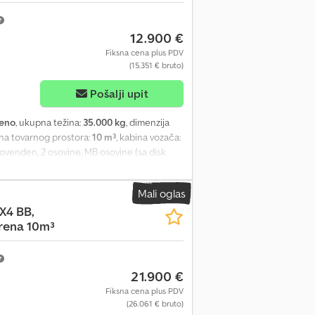
12.900 €
Fiksna cena plus PDV
(15.351 € bruto)
Pošalji upit
leno
, ukupna težina:
35.000 kg
, dimenzija
ina tovarnog prostora:
10 m³
, kabina vozača:
 Bovenden, 2 osovine, MB osovine (sa disk
ku slova U, bočna aluminijumska zaštita od
radnja: LIEBHERR mešalica za beton, oko 10
Mali oglas
 poseban motor (Deutz ili druge marke)!
X4 BB,
 doplatu od 3.900,00 € neto! 6 kom.
rena 10m³
12 m³! Podaci o dodatnoj opremi su bez
e greške!
21.900 €
Fiksna cena plus PDV
(26.061 € bruto)