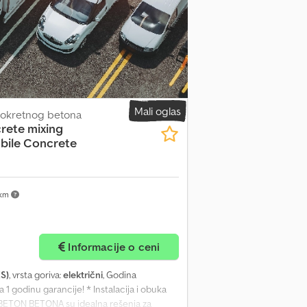
u kontrolu, statičnu/dinamičnu Load Cell
jaku mešalicu za beton, koja obezbeđuje
TURBOMIX 100 Proizvodni kapacitet: 100 m3
nshaft – 2,3 m3 Agregatni bunker: 4x15 m3
eška: 700 lt Ukupna težina: 27550 kg Ukupna
od: • Agregatni posmešni poskuplj •
er Chassis, Walking Platforms, Ladder •
ing Hopper • Kompresor za vazduh •
Mali oglas
pokretnog betona
sni ventil i dodatna oprema • Kontrolni
rete mixing
 ZA VIŠE INFORMACIJA SLOBODNO NAS
bile Concrete
 km
Informacije o ceni
KS)
, vrsta goriva:
električni
, Godina
za 1 godinu garancije! * Instalacija i obuka
TON BETONA su idealna rešenja za