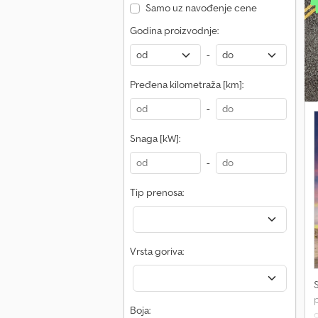
Samo uz navođenje cene
T
Godina proizvodnje:
D
-
Pređena kilometraža [km]:
-
Snaga [kW]:
-
Tip prenosa:
Vrsta goriva:
Boja: