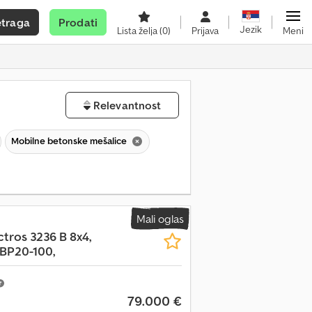
etraga
Prodati
Jezik
Lista želja
(0)
Prijava
Meni
Relevantnost
Mobilne betonske mešalice
Mali oglas
ctros 3236 B 8x4,
FBP20-100,
79.000 €