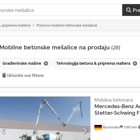
Pr
& priprema maltera
Polovno mobilne betonske mešalice
Mobilne betonske mešalice na prodaju
(28)
Građevinske mašine
Tehnologija betona & priprema maltera
Uklonite sve filtere
Mobilna betonara
Mercedes-Benz
A
Stetter-Schwing 
Bovenden
1.180 km