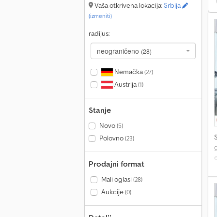
Vaša otkrivena lokacija:
Srbija
(izmeniti)
radijus:
neograničeno
(28)
Nemačka
(27)
Austrija
(1)
Stanje
Novo
(5)
Polovno
(23)
Prodajni format
Mali oglasi
(28)
Aukcije
(0)