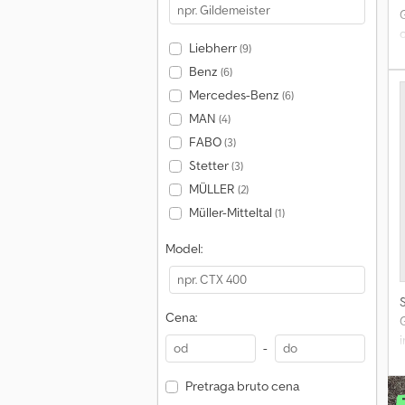
Liebherr
(9)
Benz
(6)
Mercedes-Benz
(6)
a
MAN
(4)
FABO
(3)
Stetter
T
(3)
MÜLLER
(2)
T
Müller-Mitteltal
(1)
t
Model:
S
Cena:
-
z
Pretraga bruto cena