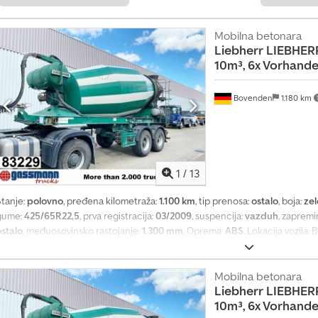
Mobilna betonara
Liebherr
LIEBHERR
10m³, 6x Vorhande
Bovenden
1.180 km
1
/
13
Stanje:
polovno
, pređena kilometraža:
1.100 km
, tip prenosa:
ostalo
, boja:
ze
gume:
425/65R22,5
, prva registracija:
03/2009
, suspencija:
vazduh
, zapremi
ostalo
, međuosovinsko rastojanje:
1.300 mm
, Oprema:
ABS
, Lokacija vozila:
kočnicama), vazdušno ogibljenje, ABS (antiblok sistem), bočna zaštita od po
upada. Međuosovinsko rastojanje: 1300 mm Nadogradnja: LIEBHERR mešalica
uz doplatu sa zasebnim motorom (Deutz ili druge marke)! Dcsdpfx Aji Rlc U
Mobilna betonara
Liebherr
LIEBHERR
pogon na vučnom vozilu dostupna uz doplatu od 3.900,00 € neto! 6 kom. godi
10m³, 6x Vorhande
12m³, 3 kom. godište 2012. sa 12m³! PODACI O OPREMI BEZ GARANCIJE, zadr