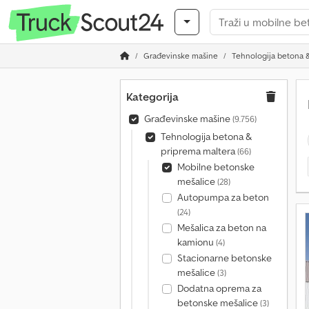
Građevinske mašine
Tehnologija betona 
Kategorija
Građevinske mašine
(9.756)
Tehnologija betona &
priprema maltera
(66)
Mobilne betonske
mešalice
(28)
Autopumpa za beton
(24)
Mešalica za beton na
kamionu
(4)
Stacionarne betonske
mešalice
(3)
Dodatna oprema za
betonske mešalice
(3)