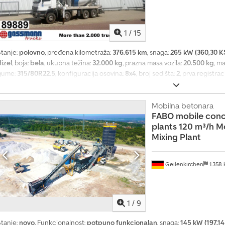
1
/
15
Stanje:
polovno
, pređena kilometraža:
376.615 km
, snaga:
265 kW (360,30 K
izel
, boja:
bela
, ukupna težina:
32.000 kg
, prazna masa vozila:
20.500 kg
, m
gume:
315/80R22.5
, konfiguracija osovina:
8x4
, broj sedišta:
2
, prva registrac
kočnice:
stalni gas
, suspencija:
čelik
, kabina vozača:
dnevna kabina
, Oprem
prednja svetla, kabina, kontrola proklizavanja, tempomat
, Lokacija vozil
rozor, električne retrovizore, retrovizori sa grejanjem, električni prozori (l
Mobilna betonara
FABO mobile conc
empomat, Telligent menjač, menjač sa 16 brzina, ABS (anti-blokirajući sistem
plants
120 m³/h M
onstantna usisna klapna, dodatni pogon, radna svetla, rotirajuća svetla, san
Mixing Plant
pravljanjem prednje osovine, zaštita donjeg dela, bočna aluminijumska zaštit
ekološka nalepnica (zelena) Nadogradnja: Schwing-Stetter FBP 20-100, bub
(remote control), ukupno radnih sati (odčitano) oko 21.508, dodatni pogon: 
Geilenkirchen
1.358
3.321 radnih sati, mast: oko 4.260 radnih sati. PODACI O DODATNOJ OPREM
promene, prodaju i greške. Dodpfxozl Tgrs Afmsck
1
/
9
Stanje:
novo
, Funkcionalnost:
potpuno funkcionalan
, snaga:
145 kW (197,14