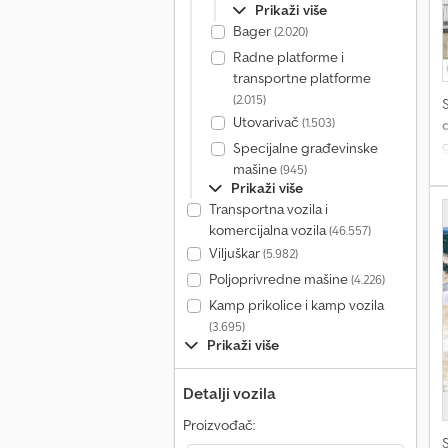
Prikaži više
Bager
(2.020)
Radne platforme i
transportne platforme
(2.015)
Utovarivač
(1.503)
d
Specijalne građevinske
mašine
(945)
Prikaži više
p
Transportna vozila i
t
komercijalna vozila
(46.557)
k
Viljuškar
(5.982)
u
Poljoprivredne mašine
(4.226)
Kamp prikolice i kamp vozila
(3.695)
Prikaži više
Detalji vozila
Proizvođač: