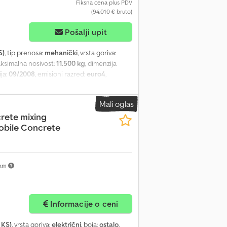
Fiksna cena plus PDV
(94.010 € bruto)
Pošalji upit
S)
, tip prenosa:
mehanički
, vrsta goriva:
aksimalna nosivost:
11.500 kg
, dimenzija
ija:
09/2008
, emisioni razred:
euro4
,
a:
ABS, centralno zaključavanje, dodatna
a: Bovenden, uključujući kućicu, zadnji
Mali oglas
evo), električni prozori (desno), suncobran,
rete mixing
), sistem za kontrolu proklizavanja (ASR),
obile Concrete
duk za alat, opružna suspenzija, 2 aksa sa
a, krovni otvor, daljinsko upravljanje,
anj AM7FHC+L, daljinsko upravljanje
oko 10.483 radnih sati, betonska pumpa: oko
 km
I BEZ GARANCIJE, zadržavamo pravo na
Informacije o ceni
 KS)
, vrsta goriva:
električni
, boja:
ostalo
,