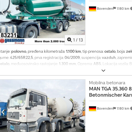
greške!
Bovenden
1.180 km
1
/
13
Stanje:
polovno
, pređena kilometraža:
1.100 km
, tip prenosa:
ostalo
, boja:
ze
gume:
425/65R22,5
, prva registracija:
04/2009
, suspencija:
vazduh
, zaprem
ostalo
, međuosovinsko rastojanje:
1.300 mm
, Oprema:
ABS
, Lokacija vozila:
očnicama), vazdušno ogibljenje, ABS (antiblokirajući sistem), zaštita u obli
podletanja. Dsdpfx Aovy A Ifsfmjck Međuosovinsko rastojanje: 1300 mm Nadg
m³/ARHIVSKE SLIKE! Po želji, uz dodatnu doplatu, može biti prepravljena na
Mobilna betonara
MAN
TGA 35.360 8
Odgovarajuća hidraulika za pokretanje motora sa vučnog vozila dostupna uz
Betonmischer Kar
odište 2009 sa 10 m³, 2 kom. godište 2011 sa 12 m³, 3 kom. godište 2012 sa 
garancije, zadržavamo pravo na promene, prodaju u međuvremenu i moguć
Bovenden
1.180 km