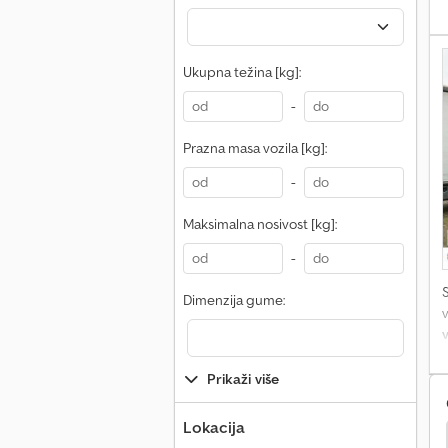
Ukupna težina [kg]:
a
-
Prazna masa vozila [kg]:
A
-
o
T
Maksimalna nosivost [kg]:
S
-
Dimenzija gume:
v
o
Prikaži više
Lokacija