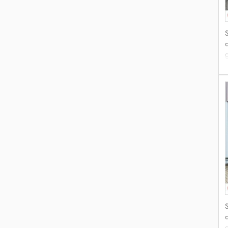
d
s
p
d