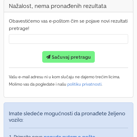
Nažalost, nema pronađenih rezultata
Obavestićemo vas e-poštom čim se pojave novi rezultati
pretrage!
Sačuvaj pretragu
Vašu e-mail adresu ni u kom slučaju ne dajemo trećim licima.
Molimo vas da pogledate i našu
politiku privatnosti
.
Imate sledeće mogućnosti da pronađete željeno
vozilo:
Primajte nove
ponude putem e-pošte