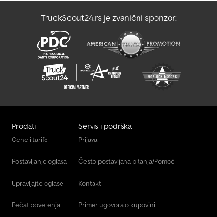
TruckScout24.rs je zvanični sponzor:
Transporter Za Staklo
Маневарско Возило
Prodati
Servis i podrška
Cene i tarife
Prijava
Postavljanje oglasa
Često postavljana pitanja/Pomoć
Upravljajte oglase
Kontakt
Pečat poverenja
Primer ugovora o kupovini