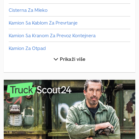
Cisterna Za Mleko
Kamion Sa Kablom Za Prevrtanje
Kamion Sa Kranom Za Prevoz Kontejnera
Kamion Za Otpad
Prikaži više
Kola Za Sladoled
Man Autobus
Man L 2000
Manevarsko Vozilo
Mercedes Benz Autobus
Mercedes Benz Minibus
Mercedes Benz Traktori