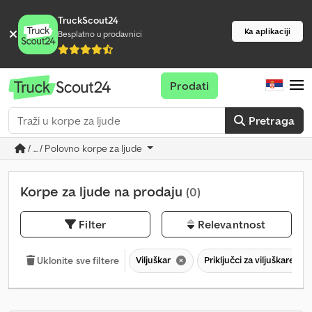
TruckScout24
Ka aplikaciji
Besplatno u prodavnici
Prodati
Pretraga
/ ... / Polovno korpe za ljude
Korpe za ljude na prodaju
(0)
Filter
Relevantnost
Viljuškar
Priključci za viljuškare
Uklonite sve filtere