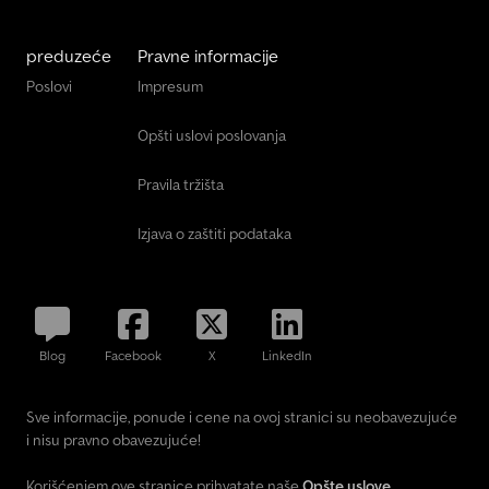
preduzeće
Pravne informacije
Poslovi
Impresum
Opšti uslovi poslovanja
Pravila tržišta
Izjava o zaštiti podataka
Blog
Facebook
X
LinkedIn
Sve informacije, ponude i cene na ovoj stranici su neobavezujuće
i nisu pravno obavezujuće!
Korišćenjem ove stranice prihvatate naše
Opšte uslove