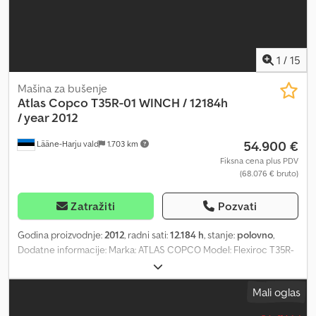
1
/
15
Mašina za bušenje
Atlas Copco
T35R-01 WINCH / 12184h
/ year 2012
54.900 €
Lääne-Harju vald
1.703 km
Fiksna cena plus PDV
(68.076 € bruto)
Zatražiti
Pozvati
Godina proizvodnje:
2012
, radni sati:
12.184 h
, stanje:
polovno
,
Dodatne informacije: Marka: ATLAS COPCO Model: Flexiroc T35R-
01 Godina proizvodnje: 2012 Radni sati: 12184 h VIN: AV012A1259
Motor: 168 Kw Mase: ukupna: 16300 kg VITLO = Dodatne
Mali oglas
informacije = Dkjdpfx Aozp Drascljr Vrsta goriva: Dizel Snaga: 168
kW (228 KS) Tip motora: Cummins QSB 6.7 Serijski broj: