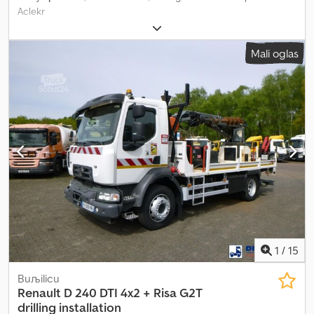
saznajte zašto nas kupci širom sveta preferiraju. Kvalitet, brzina i
Aclekr
pouzdanost – kupujte kod BIG-a! = Dodatne informacije = Pogon:
guseničar Serijski broj: 1VRB100Z2G1002082
Mali oglas
1
/
15
Buљilicu
Renault
D 240 DTI 4x2 + Risa G2T
drilling installation