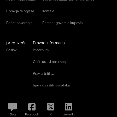
Upravljajte oglase
Kontakt
Pečat poverenja
Primer ugovora o kupovini
preduzeće
Pravne informacije
Poslovi
Impresum
Opšti uslovi poslovanja
Pravila tržišta
Izjava o zaštiti podataka
Blog
Facebook
X
LinkedIn