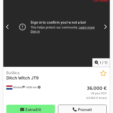
AV012A1259
1
/
11
Bušilica
Ditch Witch
JT9
36.000 €
Almelo
1.406 km
VB plus PDV
(43.560 € bruto)
Zatražiti
Pozvati