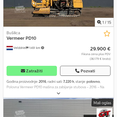
1
/
15
Bušilica
Vermeer
PD10
29.900 €
Velddriel
1.451 km
Fiksna cena plus PDV
(36.179 € bruto)
Zatražiti
Pozvati
Godina proizvodnje:
2016
, radni sati:
7.220 h
, stanje:
polovno
,
Polovna Vermeer PD10 mašina za zabijanje stubova – 2016 – Na
prodaju kod BIG Machinery Vermeer PD10 mašina za zabijanje
stubova dostupna je za prodaju kod BIG Machinery u Holandiji.
Mali oglas
Proizvedena 2016. godine, ova mašina ima 7.220 radnih sati i nalazi
se u dobrom radnom stanju. Mašinu pokreće Deutz D2.9 L4 motor
snage 37 kW, koji obezbeđuje pouzdan i efikasan rad za zabijanje