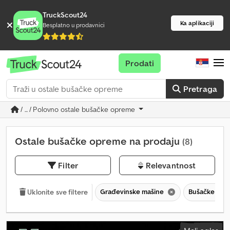
TruckScout24
Ka aplikaciji
Besplatno u prodavnici
Prodati
Pretraga
/ ... / Polovno ostale bušačke opreme
Ostale bušačke opreme na prodaju
(8)
Filter
Relevantnost
Građevinske mašine
Bušačke maš
Uklonite sve filtere