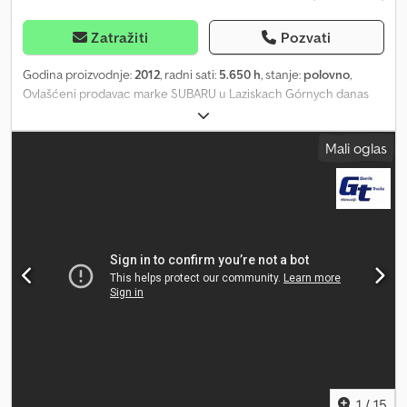
Zatražiti
Pozvati
Godina proizvodnje:
2012
, radni sati:
5.650 h
, stanje:
polovno
,
Ovlašćeni prodavac marke SUBARU u Laziskach Górnych danas
nudi na prodaju horizontalnu bušilicu Vermeer D9x13 Series 2 iz
2012. godine, sa 5600 radnih sati. Odlučili smo se za brendove
Mali oglas
Vermeer i Ditch Witch zbog njihove istorije i pouzdanosti.
Posebna cena kod preuzimanja iz Danske – kada mašina stigne,
biće osvežena i obavićemo kompletan servis. Tada će cena biti
viša za nekoliko hiljada evra. Mašina dolazi direktno iz Danske, od
prvog vlasnika. Kako bi bila kompaktnija za transport, potrebna je
kompaktna platforma – idealna za postavljanje optičkih kablova,
vodovoda, gasa, energetskih instalacija i kanalizacije, kao i za
saradnju sa raznim izvođačima radova. Tehnički podaci za dansku
mašinu Vermeer D9x13 Series 2: • Motor: Kubota V1505T Diesel,
turbopunjač • Snaga motora: 47 KS / 35 kW • Prenos/pritiskanje: 40
kN / 9000 lbs • Maksimalni obrtni moment: 1763 Nm • Maksimalna
brzina rotacije: 220 obrtaja/min • Maksimalna brzina vožnje: 42,7
m/min • Protok: 34,1 l/min ili 56,8 l/min, u zavisnosti od verzije •
Maksimalni pritisak tečnosti: 51,7 bar • Rezervoar: 94,6 l • Šipke:
1
/
15