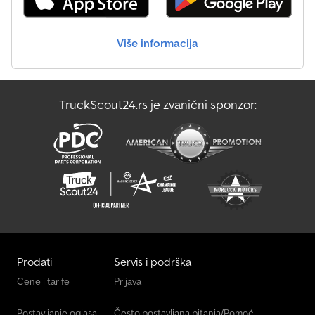
Mercedes-Benz Unimog
Više informacija
Mercedes-Benz Vario
Oklopno Vozilo Za Transport Novca
TruckScout24.rs je zvanični sponzor:
Transporter Za Staklo
Маневарско Возило
Prodati
Servis i podrška
Cene i tarife
Prijava
Postavljanje oglasa
Često postavljana pitanja/Pomoć