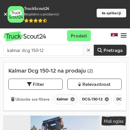
TruckScout24
Ka aplikaciji
Besplatno u prodavnici
Prodati
Pretraga
Kalmar Dcg 150-12 na prodaju
(2)
Filter
Relevantnost
Kalmar
DCG 150-12
DCG
Uklonite sve filtere
Mali oglas