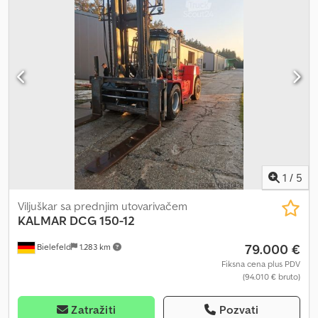
1
/
5
Viljuškar sa prednjim utovarivačem
KALMAR
DCG 150-12
79.000 €
Bielefeld
1.283 km
Fiksna cena plus PDV
(94.010 € bruto)
Zatražiti
Pozvati