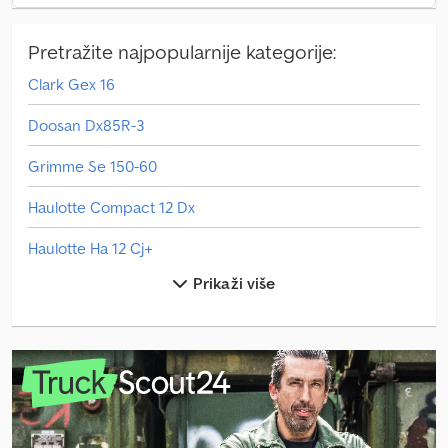
Pretražite najpopularnije kategorije:
Clark Gex 16
Doosan Dx85R-3
Grimme Se 150-60
Haulotte Compact 12 Dx
Haulotte Ha 12 Cj+
Prikaži više
Hitachi Zx19-6
Hitachi Zx300Lc-6
Hitachi Zx350Lc-6
Hitachi Zx48U-6