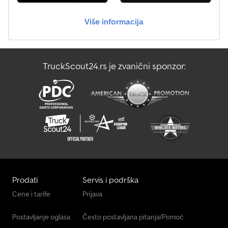
Man Tgl 12
Više informacija
Man Tgm 12
Manitou 120 Sc
TruckScout24.rs je zvanični sponzor:
Volvo Fh 12
Volvo Fm 12
Prodati
Servis i podrška
Cene i tarife
Prijava
Postavljanje oglasa
Često postavljana pitanja/Pomoć