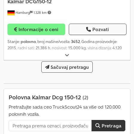
Kalmar
DCG150-12
Hamburg
1.328 km
Informacije o ceni
Pozvati
Stanje:
polovno
, broj mašine/vozila:
3452
, Godina proizvodnje:
2015
, radni sati:
21.386 h
, nosivost:
15.000 kg
, visina dizanja:
4.120
mm
, tačka opterećenja:
1.200 mm
, dužina viljuške:
2.400 mm
,
dimenzija prednje gume:
12.00-20
, dimenzija zadnje gume:
12.00-
20
, ukupna težina:
23.220 kg
Sačuvaj pretragu
, tip motora: Dizel, proizvođač: Kalmar
Dcodpfjw Azxysx Ab Eok
Polovna Kalmar Dcg 150-12
(2)
Pretražujte sada ceo TruckScout24 sa više od 120.000
polovnih vozila.
Pretraga