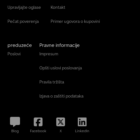
Upravljajte oglase
Kontakt
Pečat poverenja
Primer ugovora o kupovini
preduzeće
Pravne informacije
Poslovi
Impresum
Opšti uslovi poslovanja
Pravila tržišta
Izjava o zaštiti podataka
Blog
Facebook
X
LinkedIn