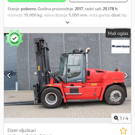
Stanje:
polovno
, Godina proizvodnje:
2017
, radni sati:
25.178 h
,
nosivost:
15.000 kg
, visina dizanja:
5.000 mm
, vrsta goriva:
dizel
, tip
prenosa:
automatski
, Oprema:
kabina, zaštitni poklopac glave
,
proizvođač: Kalmar Tip: DCG 150-12 Godina proizvodnje: 2017
Mali oglas
Dedpsvlmtcjfx Ab Eock Radno vreme: 25178 Motor: Cummins B6.7
Snaga: 168 kV Gume: 12.00x20/20PR Težina: 23.220 kg Mast:
Dupleks Visina podizanja: 5.000 mm Nosivost: 15.000 kg Forks:
2.400 k 250 k 100 Oprema: Podešavanje viljuške Bočni pomak Puna
kabina sa zaštitnom rešetkom A/C Spreman za upotrebu. Greške i
prethodna prodaja izuzeti.
1
/
4
Dizel viljuškari