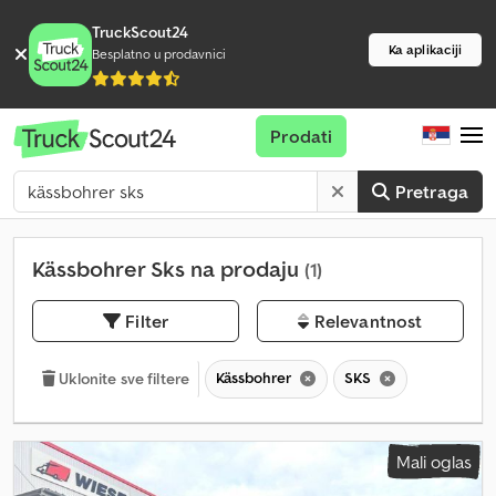
TruckScout24
Ka aplikaciji
Besplatno u prodavnici
Prodati
Pretraga
Kässbohrer Sks na prodaju
(1)
Filter
Relevantnost
Kässbohrer
SKS
Uklonite sve filtere
Mali oglas