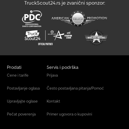
TruckScout24.rs je zvanični sponzor:
Still Sxh 20
Strautmann Stk 1302
Prodati
Servis i podrška
Cene i tarife
Prijava
Postavljanje oglasa
Često postavljana pitanja/Pomoć
Upravljajte oglase
Kontakt
Pečat poverenja
Primer ugovora o kupovini