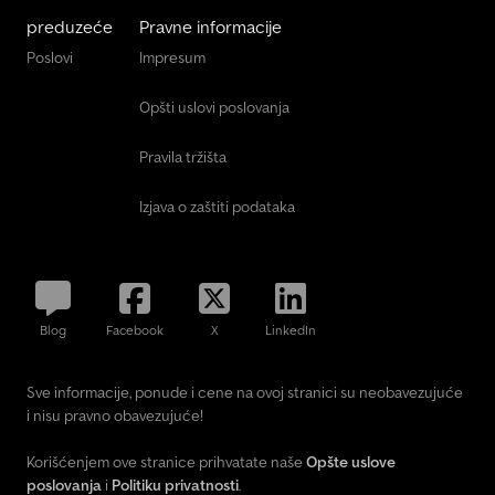
preduzeće
Pravne informacije
Poslovi
Impresum
Opšti uslovi poslovanja
Pravila tržišta
Izjava o zaštiti podataka
Blog
Facebook
X
LinkedIn
Sve informacije, ponude i cene na ovoj stranici su neobavezujuće
i nisu pravno obavezujuće!
Korišćenjem ove stranice prihvatate naše
Opšte uslove
poslovanja
i
Politiku privatnosti
.