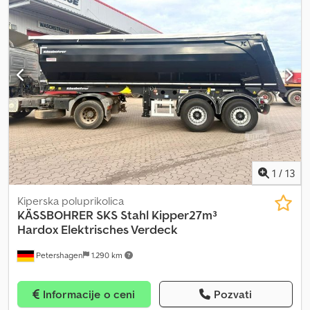
1
/
13
Kiperska poluprikolica
KÄSSBOHRER
SKS Stahl Kipper27m³
Hardox Elektrisches Verdeck
Petershagen
1.290 km
Informacije o ceni
Pozvati