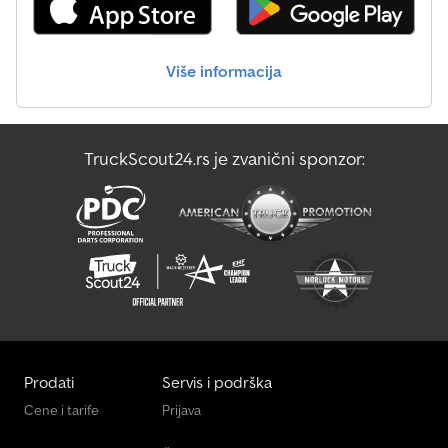
Više informacija
TruckScout24.rs je zvanični sponzor:
Prodati
Servis i podrška
Cene i tarife
Prijava