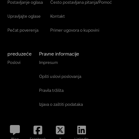
Postavljanje oglasa
Često postavljana pitanja/Pomoć
Upravljajte oglase
Kontakt
Pečat poverenja
Primer ugovora o kupovini
preduzeće
Pravne informacije
Poslovi
Impresum
Opšti uslovi poslovanja
Pravila tržišta
Izjava o zaštiti podataka
Blog
Facebook
X
LinkedIn