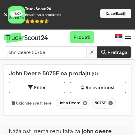
TruckScout24
Ka aplikaciji
Besplatno u prodavnici
Prodati
Pretraga
John Deere 5075E na prodaju
(0)
Filter
Relevantnost
John Deere
5075E
Uklonite sve filtere
Nažalost, nema rezultata za
john deere