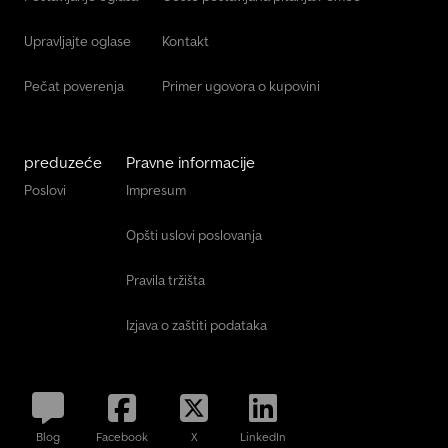
Jcb Traktori
Upravljajte oglase
Kontakt
Pečat poverenja
Primer ugovora o kupovini
preduzeće
Pravne informacije
Poslovi
Impresum
Opšti uslovi poslovanja
Pravila tržišta
Izjava o zaštiti podataka
Blog
Facebook
X
LinkedIn