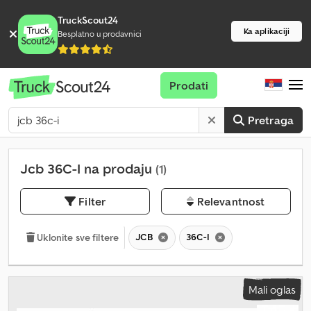
TruckScout24
Ka aplikaciji
Besplatno u prodavnici
Prodati
Pretraga
Jcb 36C-I na prodaju
(1)
Filter
Relevantnost
JCB
36C-I
Uklonite sve filtere
Mali oglas