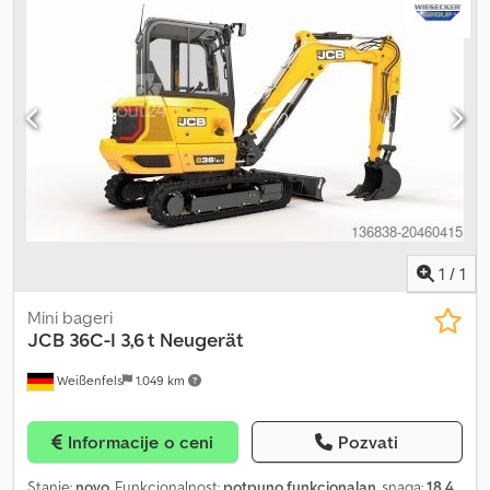
1
/
1
Mini bageri
JCB
36C-I 3,6 t Neugerät
Weißenfels
1.049 km
Informacije o ceni
Pozvati
Stanje:
novo
, Funkcionalnost:
potpuno funkcionalan
, snaga:
18,4