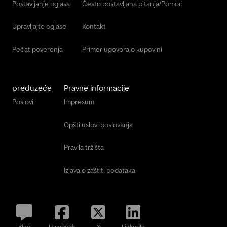
Postavljanje oglasa
Često postavljana pitanja/Pomoć
Upravljajte oglase
Kontakt
Pečat poverenja
Primer ugovora o kupovini
preduzeće
Pravne informacije
Poslovi
Impresum
Opšti uslovi poslovanja
Pravila tržišta
Izjava o zaštiti podataka
Blog
Facebook
X
LinkedIn