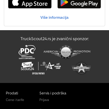
Više informacija
TruckScout24.rs je zvanični sponzor:
Prodati
Servis i podrška
Cene i tarife
Prijava