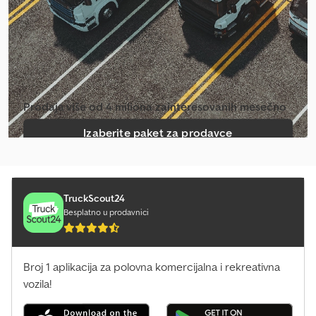
Prodaja više od 4 miliona zainteresovanih mesečno
Izaberite paket za prodavce
Kreiraj pojedinačni oglas
TruckScout24
Besplatno u prodavnici
Broj 1 aplikacija za polovna komercijalna i rekreativna
vozila!