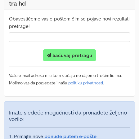
tra hd
Obavestićemo vas e-poštom čim se pojave novi rezultati
pretrage!
Sačuvaj pretragu
Vašu e-mail adresu ni u kom slučaju ne dajemo trećim licima.
Molimo vas da pogledate i našu
politiku privatnosti
.
Imate sledeće mogućnosti da pronađete željeno
vozilo:
Primajte nove
ponude putem e-pošte