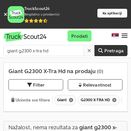
TruckScout24
Ka aplikaciji
Besplatno u prodavnici
Prodati
Pretraga
Giant G2300 X-Tra Hd na prodaju
(0)
Filter
Relevantnost
Giant
G2300 X-TRA HD
G
Uklonite sve filtere
Nažalost, nema rezultata za
giant g2300 x-