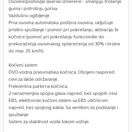
Osovine/podvozje laserski izmerene - smanjuju trošenje
guma i potrošnju goriva.
Vazdušno ogibljenje.
Prva osovina automatska podizna osovina, uključuje
prisilno spuštanje i pomoć pri pokretanju, aktivacija 3x
kočnice (pomoć pri pokretanju funkcioniše do
prekoračenja osovinskog opterećenja od 30% i brzine
do max. 25 km/h).
Kočioni sistem
DVO-vodna pneumatska kočnica. Obojeni raspored
cevi za lakše održavanje.
Frekventna parkirna kočnica.
2 nerazmenjiva spojna glava napred, bez spojnih cevi.
EBS, elektronski kočioni sistem sa EBS utičnicom
napred, bez spojnog kabla. Sa ventilom za podizanje i
spuštanje.
Sistem za stabilnost vozila tokom vožnje.