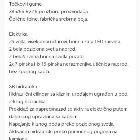
Točkovi i gume
385/55 R22.5 po izboru proizvođača.
Čelične felne, fabrička srebrna boja.
Elektrika
24 volta, višekomorni farovi, bočna žuta LED rasveta.
2 bela poziciona svetla napred.
2 belo/crvena bočna svetla pozadi.
2x 7-pinska i 1x 15-pinska nerazmenjiva utičnica napred,
bez spojnog kabla.
SB hidraulika
Hidraulični cilindar sa kliznim uređajem ugrađen u pod.
2-krug hidraulika.
Prekidač za napred/nazad se aktivira električno putem
daljinskog upravljača sa kablom.
Napajanje kliznog poda preko pozicionog svetla.
Aktivacija hidraulički preko pomoćnog pogona na
kamionu.