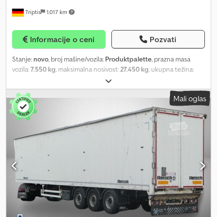
Triptis
1.017 km
Informacije o ceni
Pozvati
Stanje:
novo
, broj mašine/vozila:
Produktpalette
, prazna masa
vozila:
7.550 kg
, maksimalna nosivost:
27.450 kg
, ukupna težina:
35.000 kg
, konfiguracija osovina:
3 osovine
, dimenzija gume:
385/55 r22.5
, Transportno rešenje po meri Konfigurišite vaše
Mali oglas
Fliegl vozilo prema vašim zahtevima. Prikazano vozilo je primer.
Proizvodnja i oprema su prilagođeni pojedinačnim željama kupca.
Šasija Varena konstrukcija od plemenitog čelika u lakoj izvedbi, do
potpornih nogu, sedlasta ploča sa zamenjivim 2-krunskim zupcem.
Priprema za prstene za vezivanje bočno u podu (maks. 13 pari) 24t
dvostepena podupiračka dizalica, upravljanje sa jedne strane, sa
ravnim donjim delom, bez kompenzacije pomeranja Izvlačiva
merdevina na zadnjem delu Držači vrata bočno 2 podmetača za
točkove + držači Bočna zaštita od naleta od aluminijuma Stražnja
podvozna zaštita od čelika sa širokim Fliegl blatobranima + sklopivi
blatobran za svetlosnu jedinicu Četvrtasti blatobrani Djdpfx Afsi
Riwxj Reck Zaštita od udara pozadi Aluminijumske merdevine cca