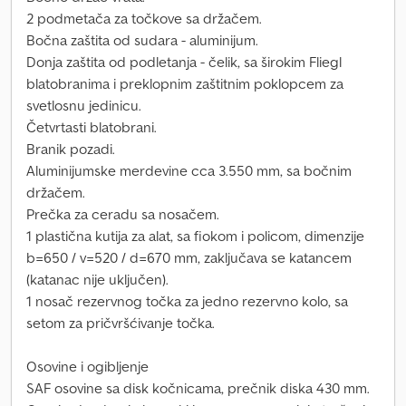
2 podmetača za točkove sa držačem.
Bočna zaštita od sudara - aluminijum.
Donja zaštita od podletanja - čelik, sa širokim Fliegl
blatobranima i preklopnim zaštitnim poklopcem za
svetlosnu jedinicu.
Četvrtasti blatobrani.
Branik pozadi.
Aluminijumske merdevine cca 3.550 mm, sa bočnim
držačem.
Prečka za ceradu sa nosačem.
1 plastična kutija za alat, sa fiokom i policom, dimenzije
b=650 / v=520 / d=670 mm, zaključava se katancem
(katanac nije uključen).
1 nosač rezervnog točka za jedno rezervno kolo, sa
setom za pričvršćivanje točka.
Osovine i ogibljenje
SAF osovine sa disk kočnicama, prečnik diska 430 mm.