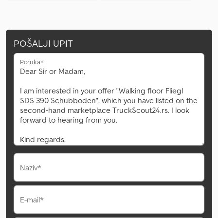
POŠALJI UPIT
Poruka*
Naziv*
E-mail*