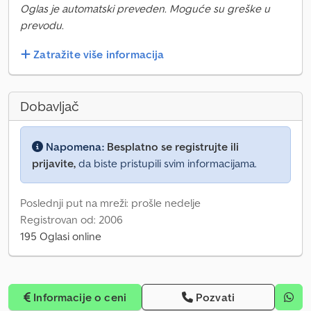
Oglas je automatski preveden. Moguće su greške u
prevodu.
Zatražite više informacija
Dobavljač
Napomena:
Besplatno se registrujte ili
prijavite,
da biste pristupili svim informacijama.
Poslednji put na mreži: prošle nedelje
Registrovan od: 2006
195 Oglasi online
Informacije o ceni
Pozvati