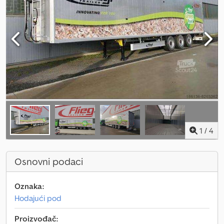
1
/
4
Osnovni podaci
Oznaka:
Hodajući pod
Proizvođač: