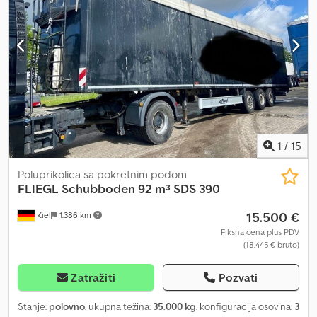
servisa! Vozilo može biti obljepljeno reklamama i/ili natpisima.
Primjenjuju se naši opšti uslovi isporuke i plaćanja. Djdpfx
Asyzvxxsf Rjck Rado ćemo Vam pripremiti ponudu za finansiranje
ili leasing ovog vozila. Kontaktirajte nas!
1
/
15
Poluprikolica sa pokretnim podom
FLIEGL
Schubboden 92 m³ SDS 390
15.500 €
Kiel
1.386 km
Fiksna cena plus PDV
(18.445 € bruto)
Zatražiti
Pozvati
Stanje:
polovno
, ukupna težina:
35.000 kg
, konfiguracija osovina:
3