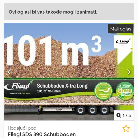
Ovi oglasi bi vas takođe mogli zanimati.
Mali oglas
1
/
4
Hodajući pod
Fliegl
SDS 390 Schubboden