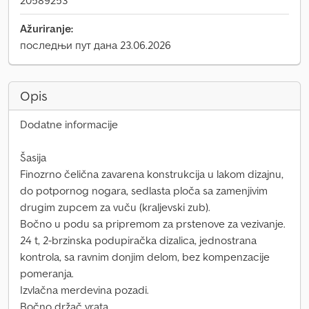
20589253
Ažuriranje:
последњи пут дана 23.06.2026
Opis
Dodatne informacije
Šasija
Finozrno čelična zavarena konstrukcija u lakom dizajnu,
do potpornog nogara, sedlasta ploča sa zamenjivim
drugim zupcem za vuču (kraljevski zub).
Bočno u podu sa pripremom za prstenove za vezivanje.
24 t, 2-brzinska podupiračka dizalica, jednostrana
kontrola, sa ravnim donjim delom, bez kompenzacije
pomeranja.
Izvlačna merdevina pozadi.
Bočno držač vrata.