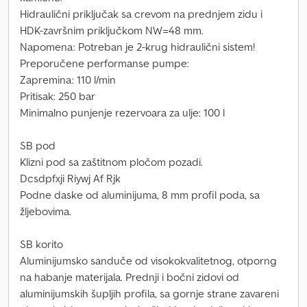
Hidraulični priključak sa crevom na prednjem zidu i
HDK-završnim priključkom NW=48 mm.
Napomena: Potreban je 2-krug hidraulični sistem!
Preporučene performanse pumpe:
Zapremina: 110 l/min
Pritisak: 250 bar
Minimalno punjenje rezervoara za ulje: 100 l
SB pod
Klizni pod sa zaštitnom pločom pozadi.
Dcsdpfxji Riywj Af Rjk
Podne daske od aluminijuma, 8 mm profil poda, sa
žljebovima.
SB korito
Aluminijumsko sanduče od visokokvalitetnog, otporng
na habanje materijala. Prednji i bočni zidovi od
aluminijumskih šupljih profila, sa gornje strane zavareni