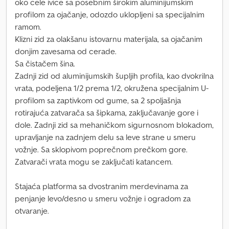
oko cele ivice sa posebnim širokim aluminijumskim
profilom za ojačanje, odozdo uklopljeni sa specijalnim
ramom.
Klizni zid za olakšanu istovarnu materijala, sa ojačanim
donjim zavesama od cerade.
Sa čistačem šina.
Zadnji zid od aluminijumskih šupljih profila, kao dvokrilna
vrata, podeljena 1/2 prema 1/2, okružena specijalnim U-
profilom sa zaptivkom od gume, sa 2 spoljašnja
rotirajuća zatvarača sa šipkama, zaključavanje gore i
dole. Zadnji zid sa mehaničkom sigurnosnom blokadom,
upravljanje na zadnjem delu sa leve strane u smeru
vožnje. Sa sklopivom poprečnom prečkom gore.
Zatvarači vrata mogu se zaključati katancem.
Stajaća platforma sa dvostranim merdevinama za
penjanje levo/desno u smeru vožnje i ogradom za
otvaranje.