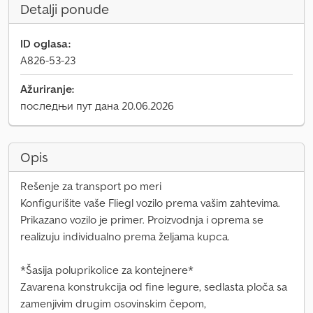
Detalji ponude
ID oglasa:
A826-53-23
Ažuriranje:
последњи пут дана 20.06.2026
Opis
Rešenje za transport po meri
Konfigurišite vaše Fliegl vozilo prema vašim zahtevima.
Prikazano vozilo je primer. Proizvodnja i oprema se
realizuju individualno prema željama kupca.
*Šasija poluprikolice za kontejnere*
Zavarena konstrukcija od fine legure, sedlasta ploča sa
zamenjivim drugim osovinskim čepom,