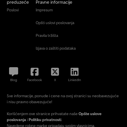
preduzeće
Pravne informacije
Poslovi
Impresum
Opšti uslovi poslovanja
Pravila tržišta
Izjava o zaštiti podataka
Blog
Facebook
X
LinkedIn
Sve informacije, ponude i cene na ovoj stranici su neobavezujuće
i nisu pravno obavezujuće!
Korišćenjem ove stranice prihvatate naše
Opšte uslove
poslovanja
i
Politiku privatnosti
.
Navedene robne marke pripadaju svojim vlasnicima.