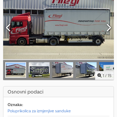
1
/
15
Osnovni podaci
Oznaka:
Poluprikolica za izmjenjive sanduke