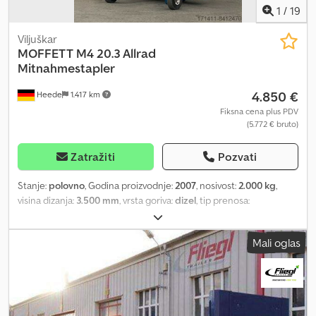
1
/
19
Viljuškar
MOFFETT
M4 20.3 Allrad
Mitnahmestapler
4.850 €
Heede
1.417 km
Fiksna cena plus PDV
(5.772 € bruto)
Zatražiti
Pozvati
Stanje:
polovno
, Godina proizvodnje:
2007
, nosivost:
2.000 kg
,
visina dizanja:
3.500 mm
, vrsta goriva:
dizel
, tip prenosa:
automatski
, Oprema:
zaštitni poklopac glave
, Opis vozila: Interni
broj: 370 Model: Moffett M4 20.3 - Godina proizvodnje: 2007 -
Mali oglas
Nosivost: 2,0 t - Visina podizanja: 3,5 m - Pogon na sve točkove -
Hidraulični bočni pomak Crodpfx Aajka Dl Aogsf - Makazasti
mehanizam sa čeličnim vilama - Dodatna rasveta - 3-cilindrični
Kubota motor, tip D1105 Rado ćemo za vas sastaviti viljuškar
prilagođen vašim potrebama. Zadržavamo pravo na tipografske