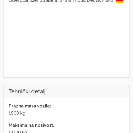
Oberpöllnitzer Straße 8, 07819 Triptis, Deutschland
Tehnički detalji
Prazna masa vozila:
1.900 kg
Maksimalna nosivost:
18.100 kg