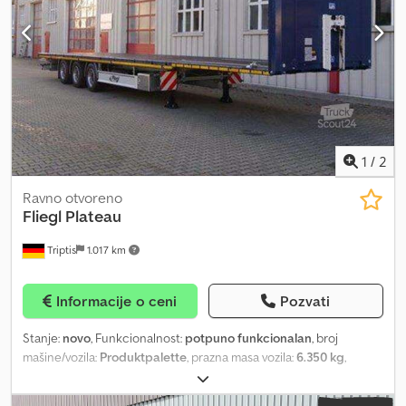
greške, međuprodaju i greške u opisu. Mogućnost finansiranja
Mogućnost isporuke širom Nemačke (kopno) Zanimljivo, npr. za
transportne firme i špeditere Cena uključuje 19% PDV-a; za izvoz
bez PDV-a Pogledajte i naše druge aukcije Za pitanja slobodno
pozovite. Početna stranica: Email:
1
/
2
Ravno otvoreno
Fliegl
Plateau
Triptis
1.017 km
Informacije o ceni
Pozvati
Stanje:
novo
, Funkcionalnost:
potpuno funkcionalan
, broj
mašine/vozila:
Produktpalette
, prazna masa vozila:
6.350 kg
,
maksimalna nosivost:
28.650 kg
, ukupna težina:
35.000 kg
,
konfiguracija osovina:
3 osovine
, dimenzija gume:
435/50 r19,5
,