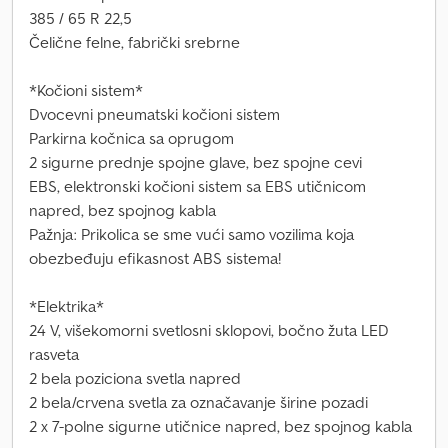
385 / 65 R 22,5
Čelične felne, fabrički srebrne
*Kočioni sistem*
Dvocevni pneumatski kočioni sistem
Parkirna kočnica sa oprugom
2 sigurne prednje spojne glave, bez spojne cevi
EBS, elektronski kočioni sistem sa EBS utičnicom
napred, bez spojnog kabla
Pažnja: Prikolica se sme vući samo vozilima koja
obezbeđuju efikasnost ABS sistema!
*Elektrika*
24 V, višekomorni svetlosni sklopovi, bočno žuta LED
rasveta
2 bela poziciona svetla napred
2 bela/crvena svetla za označavanje širine pozadi
2 x 7-polne sigurne utičnice napred, bez spojnog kabla