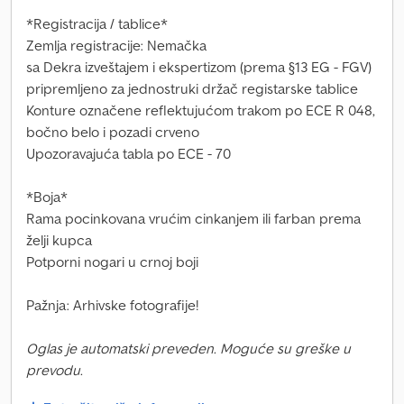
*Registracija / tablice*
Zemlja registracije: Nemačka
sa Dekra izveštajem i ekspertizom (prema §13 EG - FGV)
pripremljeno za jednostruki držač registarske tablice
Konture označene reflektujućom trakom po ECE R 048,
bočno belo i pozadi crveno
Upozoravajuća tabla po ECE - 70
*Bojа*
Rama pocinkovana vrućim cinkanjem ili farban prema
želji kupca
Potporni nogari u crnoj boji
Pažnja: Arhivske fotografije!
Oglas je automatski preveden. Moguće su greške u
prevodu.