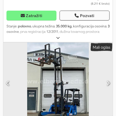
(8.211 € bruto)
Zatražiti
Pozvati
Stanje:
polovno
, ukupna težina:
35.000 kg
, konfiguracija osovina:
3
osovine
, prva registracija:
12/2011
, dužina tovarnog prostora:
13.870 mm
, širina utovarnog prostora:
2.550 mm
, Zbog velikog
broja neozbiljnih e-mailova / e-mailovi se neće odgovarati
Mali oglas
WhatsApp Visina utovara 85-90cm Crjdoxptnqepfx Aagsf Zadnja
osovina = upravljačka osovina Gume 215/75R17,5 BEZ TÜV / BEZ SP
"GREŠKE, TIPOGRAFSKE GREŠKE I PRAVA NA PRODAJU U
MEĐUVREMENU ZADRŽANA"