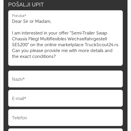
POŠALJI UPIT
Poruka*
Naziv*
E-mail*
Telefon