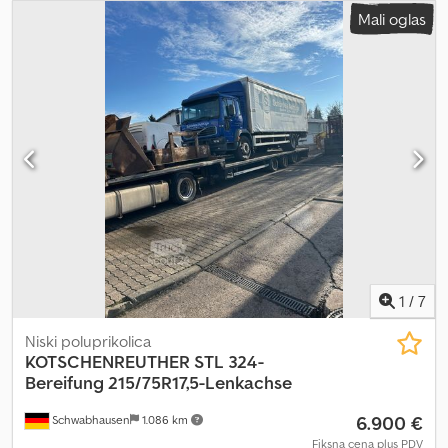
Mali oglas
1
/
7
Niski poluprikolica
KOTSCHENREUTHER
STL 324-
Bereifung 215/75R17,5-Lenkachse
6.900 €
Schwabhausen
1.086 km
Fiksna cena plus PDV