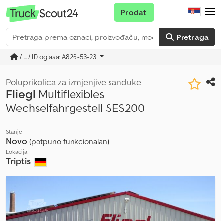
Prodati
Pretraga
/ ... / ID oglasa: A826-53-23
Poluprikolica za izmjenjive sanduke
Fliegl
Multiflexibles
Wechselfahrgestell SES200
Stanje
Novo
(potpuno funkcionalan)
Lokacija
Triptis