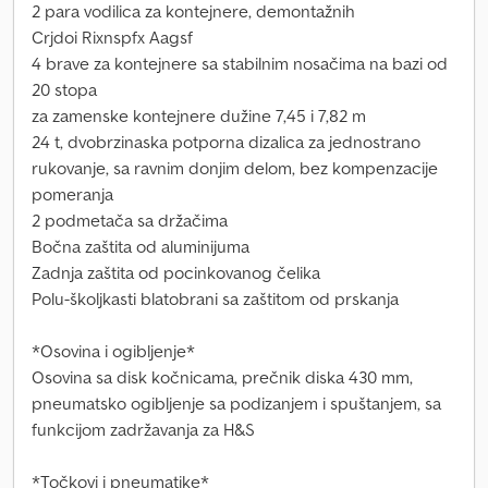
2 para vodilica za kontejnere, demontažnih
Crjdoi Rixnspfx Aagsf
4 brave za kontejnere sa stabilnim nosačima na bazi od
20 stopa
za zamenske kontejnere dužine 7,45 i 7,82 m
24 t, dvobrzinaska potporna dizalica za jednostrano
rukovanje, sa ravnim donjim delom, bez kompenzacije
pomeranja
2 podmetača sa držačima
Bočna zaštita od aluminijuma
Zadnja zaštita od pocinkovanog čelika
Polu-školjkasti blatobrani sa zaštitom od prskanja
*Osovina i ogibljenje*
Osovina sa disk kočnicama, prečnik diska 430 mm,
pneumatsko ogibljenje sa podizanjem i spuštanjem, sa
funkcijom zadržavanja za H&S
*Točkovi i pneumatike*