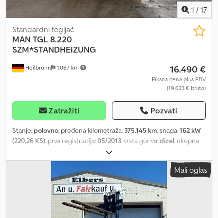
1
/
17
Standardni tegljač
MAN
TGL 8.220
SZM*STANDHEIZUNG
16.490 €
Heilbronn
1.067 km
Fiksna cena plus PDV
(19.623 € bruto)
Zatražiti
Pozvati
Stanje:
polovno
, pređena kilometraža:
375.145 km
, snaga:
162 kW
(220,26 KS)
, prva registracija:
05/2013
, vrsta goriva:
dizel
, ukupna
težina:
7.490 kg
, konfiguracija osovina:
2 osovine
, boja:
crn
, tip
prenosa:
mehanički
, emisioni razred:
Euro 5
, Godina proizvodnje:
Mali oglas
2013
, Oprema:
ABS, grejač za parkiranje, klima uređaj
, Posebna
oprema: Credpswc An Aofx Aagof Kutija za odlaganje, završna
letva, ABS priključak za prikolicu, retrovizori širokog ugla sa
električnim podešavanjem i grejanjem, levo, retrovizori širokog
ugla sa električnim podešavanjem i grejanjem, desno, akumulator