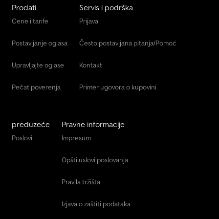
Prodati
Servis i podrška
Cene i tarife
Prijava
Postavljanje oglasa
Često postavljana pitanja/Pomoć
Upravljajte oglase
Kontakt
Pečat poverenja
Primer ugovora o kupovini
preduzeće
Pravne informacije
Poslovi
Impresum
Opšti uslovi poslovanja
Pravila tržišta
Izjava o zaštiti podataka