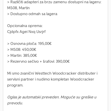
> Različiti adapteri za brzu zamenu dostupni na lageru:
MS08, Martin
> Dostupno odmah sa lagera
Opcionalna oprema:
Cjdpfx Agei Nxq Usrjrf
> Osnovna ploča: 195,00€
> MS08: 450,00€
> Martin: 385,00€
> Rezervno sečivo + šrafovi: 390,00€
Mi smo zvanični Westtech Woodcracker distributer i
servisni partner i nudimo kompletan Woodcracker
program.
Oglas je automatski preveden. Moguće su greške u
prevodu.