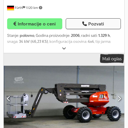
MOGUĆNOST FINANSIRANJA / POVOLJAN TRANSPORT (ŠIROM
Fürth
1.120 km
SVETA) / KOD IZVOZA SE PLAĆA SAMO NETO IZNOS (!) ∗∗∗ © pb
Csdpfx Aetuu T Uogrsrf
Informacije o ceni
Pozvati
Stanje:
polovno
, Godina proizvodnje:
2006
, radni sati:
1.329 h
,
snaga:
34 kW (46,23 KS)
, konfiguracija osovina:
4x4
, tip jarma:
teleskopski
, visina dizanja:
16.500 mm
, podizna snaga:
230 kg/m
,
građevinska visina:
230 mm
, vrsta goriva:
dizel
, dimenzija gume:
Mali oglas
12.5 - 18
, stanje pneumatika:
98 procenat
, boja:
crvena
,
transportna dužina:
7.040 mm
, transportna širina:
2.320 mm
,
transportna visina:
2.370 mm
, Oprema:
pogon na sve točkove
,
Terenska zglobno-teleskopska radna platforma MANITOU, tip: 160
ATJ 4x4x4, prvo korišćenje: 2007, RADNA VISINA: 16,50 m (prema
podacima proizvođača), bočni doseg: 9,50 m (prema podacima
proizvođača), POGON NA SVE TOČKOVE I SVE TOČKOVE
UPRAVLJANJE (4x4x4), KIPUĆA OSOVINA, 4-cilindarski PERKINS
dizel motor (46,2 KS / 34,0 kW), NOSIVOST KORPE: 230 kg (2 osobe /
materijal), PENJANJE: 40%, hidraulično okretanje korpe 180°
vodoravno, samonivelišuća platforma, zakačke za transport i
pridržavanje. PREDNOSTI / KARAKTERISTIKE: KOMPAKTNE