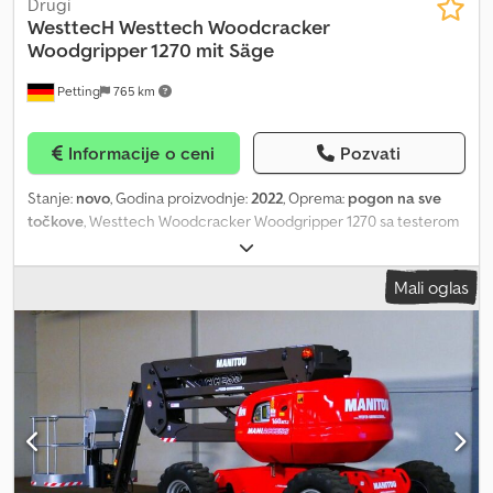
Drugi
WesttecH
Westtech Woodcracker
Woodgripper 1270 mit Säge
Petting
765 km
Informacije o ceni
Pozvati
Stanje:
novo
, Godina proizvodnje:
2022
, Oprema:
pogon na sve
točkove
, Westtech Woodcracker Woodgripper 1270 sa testerom
> Novo > Proizvođač: Westtech Woodcracker > Tip: Woodgripper
1270 sa testerom > Širina otvaranja klešta: 1270 mm > Prečnik
Mali oglas
sečenja: 540 mm > Uključuje 360° beskonačni rotator RT 10-4 >
Idealan kao pila za skraćivanje oborenog drveta > NIJE griper za
obaranje! Tehnički podaci: > Težina: oko 500 kg > Protok ulja
(testera): 50 - 90 l/min > Pritisak (testera): max. 280 bara > Protok
ulja (griper): 30 - 45 l/min > Pritisak (griper): max. 250 bara
Transport? Nema problema! Cjdonvabpopfx Agrorf