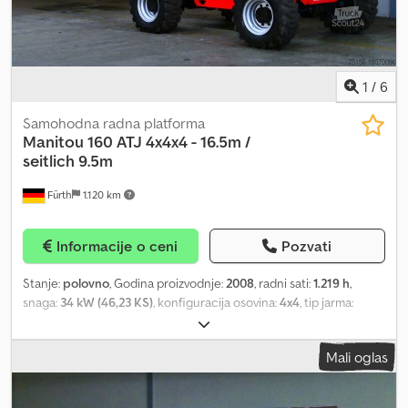
1
/
6
Samohodna radna platforma
Manitou
160 ATJ 4x4x4 - 16.5m /
seitlich 9.5m
Fürth
1.120 km
Informacije o ceni
Pozvati
Stanje:
polovno
, Godina proizvodnje:
2008
, radni sati:
1.219 h
,
snaga:
34 kW (46,23 KS)
, konfiguracija osovina:
4x4
, tip jarma:
teleskopski
, visina dizanja:
16.500 mm
, podizna snaga:
230 kg/m
,
građevinska visina:
2.370 mm
, vrsta goriva:
dizel
, dimenzija gume:
Mali oglas
12.5 - 18
, stanje pneumatika:
60 procenat
, boja:
crvena
,
transportna dužina:
7.040 mm
, transportna širina:
2.320 mm
,
transportna visina:
2.370 mm
, Oprema:
pogon na sve točkove
,