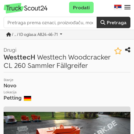
Prodati
Pretraga
/ ... / ID oglasa: A824-46-71
Drugi
WesttecH
Westtech Woodcracker
CL 260 Sammler Fällgreifer
Stanje
Novo
Lokacija
Petting