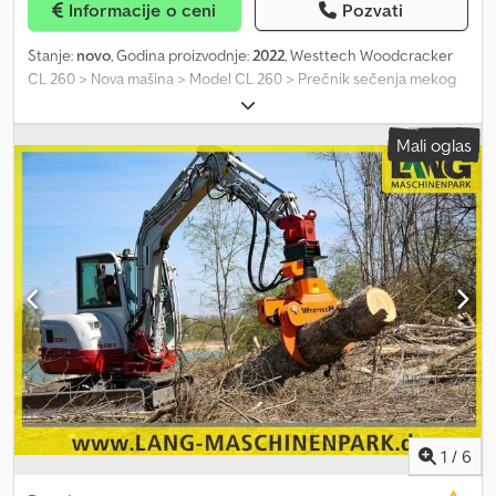
Informacije o ceni
Pozvati
Stanje:
novo
, Godina proizvodnje:
2022
, Westtech Woodcracker
CL 260 > Nova mašina > Model CL 260 > Prečnik sečenja mekog
drveta 320 mm Csdpfxen Hyx Ej Agrorf > Prečnik sečenja tvrdog
drveta 260 mm > Širina otvaranja hvataljke 760 mm > Sopstvena
Mali oglas
težina 340 kg > Protok hidraulike 50 - 100 l/min > Radni pritisak
280 bara > Potreban je samo 1x dvostruko delujući upravljački
ventil > Noževi zamenjivi (zavrtanjem) > Pogodno za bagere radne
težine 6,00 - 14,00 tona > Više brzih adaptera dostupno odmah sa
lagera: MS08, Martin > Dostupno odmah sa lagera Opcionalna
oprema: > Osnovna ploča: 195,00 € > MS08: 450,00 € > Martin:
385,00 € > Rezervni sekač + šrafovi: 390,00 € Zvanični smo
distributer i servisni partner Westtech Woodcracker programa i
isporučujemo kompletan Woodcracker asortiman.
1
/
6