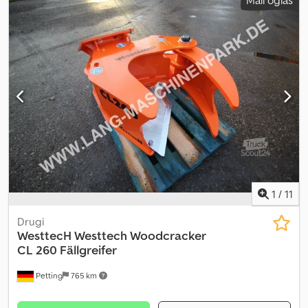
Mali oglas
1
/
11
Drugi
WesttecH
Westtech Woodcracker
CL 260 Fällgreifer
Petting
765 km