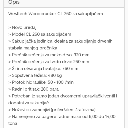
Opis
Westtech Woodcracker CL 260 sa sakupljačem
> Novo uređaj
> Model CL 260 sa sakupljačem
> Sakupljačka jedinica idealna za sakupljanje drvenih
stabala manjeg prečnika
> Prečnik sečenja za meko drvo: 320 mm
> Prečnik sečenja za tvrdo drvo: 260 mm
> Širina otvaranja hvataljke: 760 mm
> Sopstvena težina: 480 kg
> Protok hidraulike: 50 - 100 l/min
> Radni pritisak: 280 bara
> Potreban je samo jedan dvosmerni upravljački ventil i
dodatni za sakupljač
> Noževi su zamenjivi (pričvršćeni šrafovima)
> Namenjeno za bagere radne mase od 6,00 do 14,00
tona