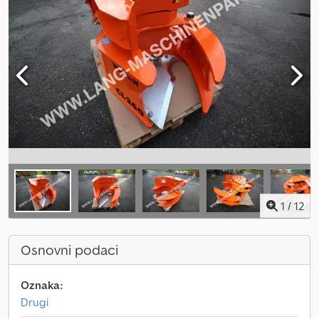
1
/
12
Osnovni podaci
Oznaka:
Drugi