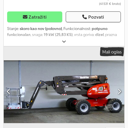
(41.531 € bruto)
Zatražiti
Pozvati
Stanje:
skoro kao nov (polovno)
, Funkcionalnost:
potpuno
funkcionalan
, snaga:
19 kW (25,83 KS)
, vrsta goriva:
dizel
, prazna
masa vozila:
2.850 kg
, stanje lanca:
95 procenat
, broj sedišta:
1
,
prva registracija:
02/2024
, Godina proizvodnje:
2023
, radni sati:
230
Mali oglas
h
, Oprema:
UVV bezbednosna provera, dodatna prednja svetla,
gumene gusenice, hidraulika, hidraulični čekić, kabina,
standardna lopata
, Perkins dizel motor (18,4 kW / 25 KS / Emisioni
standard V) Hidraulika za čekić, makaze i zakretne kašike
(elektroproporcionalna) Preklopni ventil za kašiku i hvataljku
Preklopni ventil za prelazak sa jednostrukog (čekić) na dvostruko
delovanje Dužina rukovca 1.300 mm LED radna svetla Priprema za
radio Grejanje Mehanički brzi izmenjivač Tip03 Lehnhoff sistem
Cjdpfx Aouggkfjgrerf 1 standardna iskopna kašika po izboru Težina
cca 2.850 kg JCB fabrička garancija do 9/2026