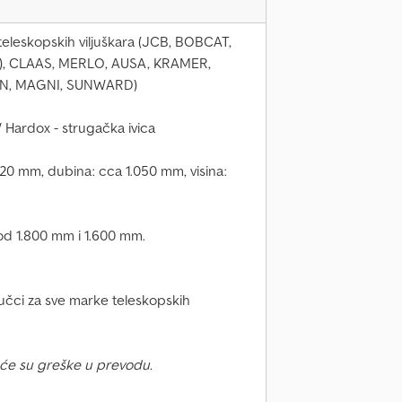
leskopskih viljuškara (JCB, BOBCAT,
X), CLAAS, MERLO, AUSA, KRAMER,
N, MAGNI, SUNWARD)
 Hardox - strugačka ivica
220 mm, dubina: cca 1.050 mm, visina:
od 1.800 mm i 1.600 mm.
učci za sve marke teleskopskih
će su greške u prevodu.