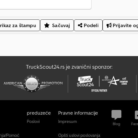
rikaz za štampu
Sačuvaj
Podeli
Prijavite o
TruckScout24.rs je zvanični sponzor:
preduzeće
Pravne informacije
Poslovi
Impresum
Blog
Fac
anja/Pomoć
Opšti uslovi poslovanja