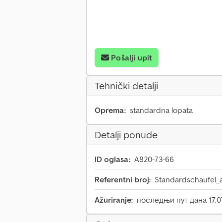
Pošalji upit
Tehnički detalji
Oprema:
standardna lopata
Detalji ponude
ID oglasa:
A820-73-66
Referentni broj:
Standardschaufel_a
Ažuriranje:
последњи пут дана 17.0