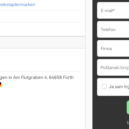
 Telestaplermarken
E-mail*
Telefon
Firma
Poštanski broj
egen in Am Flutgraben 4, 64658 Fürth
Ja sam tr
I