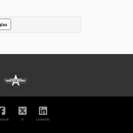
glas
ebook
X
LinkedIn