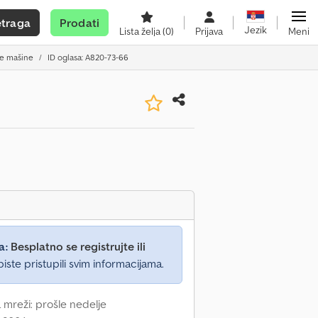
etraga
Prodati
Jezik
Lista želja
(0)
Prijava
Meni
ke mašine
ID oglasa: A820-73-66
a:
Besplatno se registrujte ili
iste pristupili svim informacijama.
 mreži: prošle nedelje