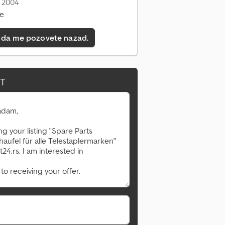
: 2004
ne
 da me pozovete nazad.
IT