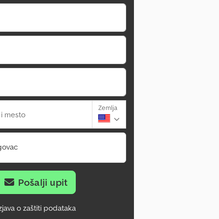
Zemlja
 i mesto
govac
Pošalji upit
zjava o zaštiti podataka