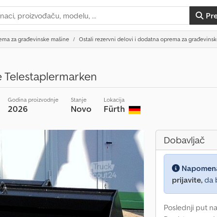
Pr
rema za građevinske mašine
Ostali rezervni delovi i dodatna oprema za građevins
le Telestaplermarken
Godina proizvodnje
Stanje
Lokacija
2026
Novo
Fürth
Dobavljač
Napomen
prijavite,
da b
Poslednji put na