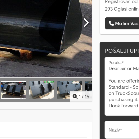
Registrovan od
293 Oglasi onli
Molim Vas
POŠALJI UP
Poruka*
1
/
15
Naziv*