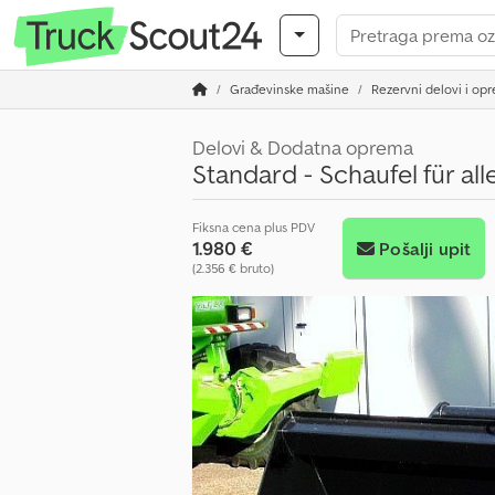
Građevinske mašine
Rezervni delovi i op
Delovi & Dodatna oprema
Standard - Schaufel für al
Fiksna cena plus PDV
1.980 €
Pošalji upit
(2.356 € bruto)