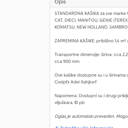
Opis
STANDARDNA KAŠIKA za sve marke te
CAT, DIECI, MANITOU, GENIE (TERE
KOMATSU, NEW HOLLAND, SAMBRO
ZAPREMINA KAŠIKE: približno 1,4 m³ /
Transportne dimenzije: širina: cca 2.
cca 900 mm.
Ove kašike dostupne su i u širinama 
Codpfx Adei Itahjksrf
Napomena: Dostupni su i drugi priklj
viljuškara. © pb
Oglas je automatski preveden. Mogu