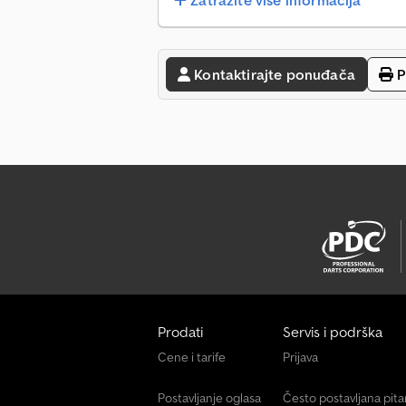
Zatražite više informacija
Kontaktirajte ponuđača
P
Prodati
Servis i podrška
Cene i tarife
Prijava
Postavljanje oglasa
Često postavljana pit