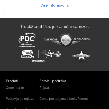
Više informacija
TruckScout24.rs je zvanični sponzor:
Prodati
Servis i podrška
Cene i tarife
Prijava
Postavljanje oglasa
Često postavljana pitanja/Pomoć