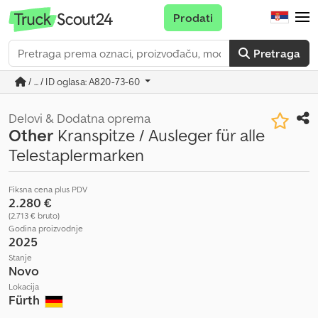
Prodati
Pretraga
/ ... / ID oglasa: A820-73-60
Delovi & Dodatna oprema
Other
Kranspitze / Ausleger für alle
Telestaplermarken
Fiksna cena plus PDV
2.280 €
(2.713 € bruto)
Godina proizvodnje
2025
Stanje
Novo
Lokacija
Fürth