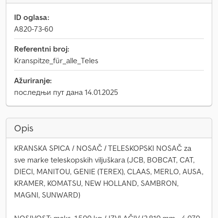
ID oglasa:
A820-73-60
Referentni broj:
Kranspitze_für_alle_Teles
Ažuriranje:
последњи пут дана 14.01.2025
Opis
KRANSKA SPICA / NOSAČ / TELESKOPSKI NOSAČ za
sve marke teleskopskih viljuškara (JCB, BOBCAT, CAT,
DIECI, MANITOU, GENIE (TEREX), CLAAS, MERLO, AUSA,
KRAMER, KOMATSU, NEW HOLLAND, SAMBRON,
MAGNI, SUNWARD)