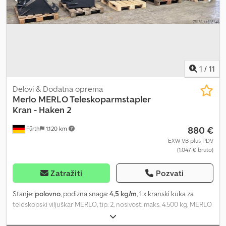
točkova 455/70 Michelin, standardna nosač-viljuška, daljinsko
upravljanje sa 2 džojstika, automatsko poravnanje točkova,
komplet za vožnju pri obrtanju nadgradnje od 180 stepeni, žičana
kamera za vožnju unazad, trostrana korpa za osobe 120 x 240 cm,
vitlo od 5,0 t montirano na nosaču viljuške. Uključuje radnu korpu i
vitlo. Opis: Vozilo je UVV-provereno. Credpfou D Ivmsx Aggsf
1
/
11
Delovi & Dodatna oprema
Merlo
MERLO Teleskoparmstapler
Kran - Haken 2
880 €
Fürth
1.120 km
EXW VB plus PDV
(1.047 € bruto)
Zatražiti
Pozvati
Stanje:
polovno
, podizna snaga:
4,5 kg/m
, 1 x kranski kuka za
teleskopski viljuškar MERLO, tip: 2, nosivost: maks. 4.500 kg, MERLO
– prihvat, težina: cca 75 kg. Transportne dimenzije: dužina: cca 800
mm, širina: cca 440 mm, visina: cca 600 mm. Cena je neto za izvoz,