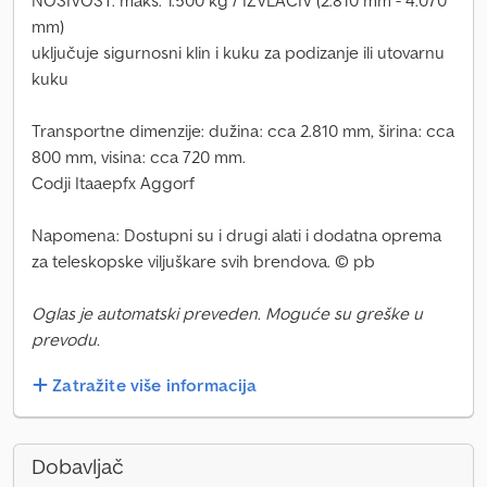
NOSIVOST: maks. 1.500 kg / IZVLAČIV (2.810 mm - 4.070
mm)
uključuje sigurnosni klin i kuku za podizanje ili utovarnu
kuku
Transportne dimenzije: dužina: cca 2.810 mm, širina: cca
800 mm, visina: cca 720 mm.
Codji Itaaepfx Aggorf
Napomena: Dostupni su i drugi alati i dodatna oprema
za teleskopske viljuškare svih brendova. © pb
Oglas je automatski preveden. Moguće su greške u
prevodu.
Zatražite više informacija
Dobavljač