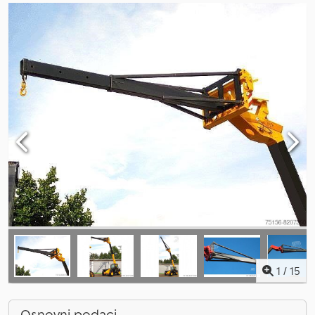
1
/
15
Osnovni podaci