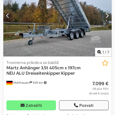
1
/
7
Trosmerna prikolica za bakšiš
Martz Anhänger 3,5t 405cm x 197cm
NEU
ALU Dreiseitenkipper Kipper
7.099 €
Mühlhausen
929 km
VB plus PDV
(8.448 € bruto)
Zatražiti
Pozvati