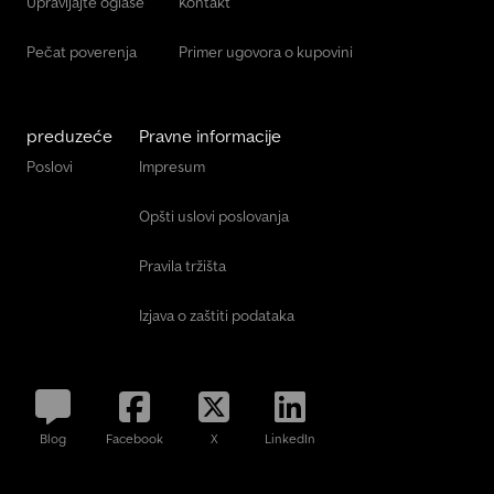
Upravljajte oglase
Kontakt
Pečat poverenja
Primer ugovora o kupovini
preduzeće
Pravne informacije
Poslovi
Impresum
Opšti uslovi poslovanja
Pravila tržišta
Izjava o zaštiti podataka
Blog
Facebook
X
LinkedIn