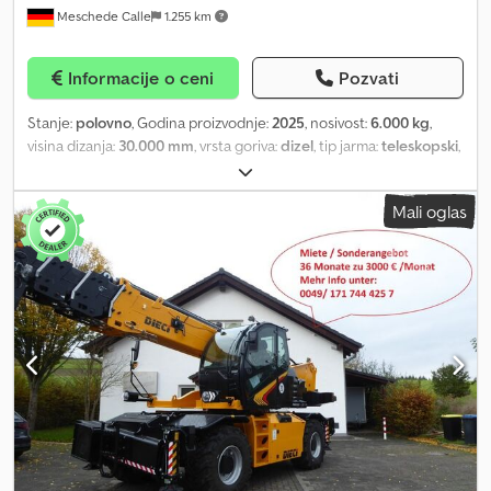
Meschede Calle
1.255 km
osovinsko vešanje Knott ili Al-Ko Broj osovina: 3 Kiper: Da Ukupna
masa: 3500 kg Codpfoxmhduex Aggjrf Dužina utovarne površine:
4050 mm Širina utovarne površine: 1970 mm Ukupna širina: 2120
Informacije o ceni
Pozvati
mm Ukupna dužina: 5680 mm Ukupna visina: 1126 mm Visina
stranica: 400 mm Sopstvena masa: 1172 kg Nosivost: 2328 kg Tip
Stanje:
polovno
, Godina proizvodnje:
2025
, nosivost:
6.000 kg
,
rama: Zavareni Materijal stranica: Aluminijum Materijal rama: Čelik
visina dizanja:
30.000 mm
, vrsta goriva:
dizel
, tip jarma:
teleskopski
,
Materijal poda: Čelik Odgovarajuće rampe za utovar takođe
stanje pneumatika:
100 procenat
, boja:
ostalo
, Opis priključnih
imamo na lageru. Iskusite svestranost i pouzdanost Martz
uređaja: Set za nosač viljuškara A&M, uključujući viljuškare 1200
trostranog kipera – Vaš partner za zahtevne transportne zadatke!
Mali oglas
mm, ploču nosača viljuškara 1500 mm i kuku za teret 5t. Dodatna
Po želji, prilikom ličnog preuzimanja vozila, dokumentaciju
oprema: 3. ventil, 4. ventil, grejač, STVZO, puna kabina, CE
možemo prethodno besplatno poslati na Vašu adresu!
sertifikat. Opis dodatne opreme: PEGASUS60.30St.V, TÜV/Dekra
odobrenje, 20 km/h, osovine za građevinske mašine sa
automatskom blokadom diferencijala od 45% na drugoj osovini,
dodatne platforme za oslonce, par LED svetala na krutom jarbolu,
7-polna utičnica na gornjem delu, set za pripremu autoradija sa
antenom i zvučnicima, standardne ploče za nosače alata,
mehanički opruženo sedište Grammer sa dvostrukim džoistikom,
desni džoistik sa integrisanim FNR-om i električnom pripremom za
opremu sa 3 pokreta, set točkova sa terenskim gumama
18R22.5""XF MICHELIN, poluautomatski klima uređaj, skidački