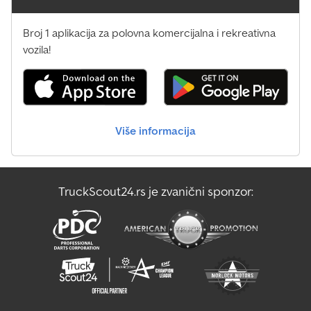
Broj 1 aplikacija za polovna komercijalna i rekreativna
vozila!
Više informacija
TruckScout24.rs je zvanični sponzor: