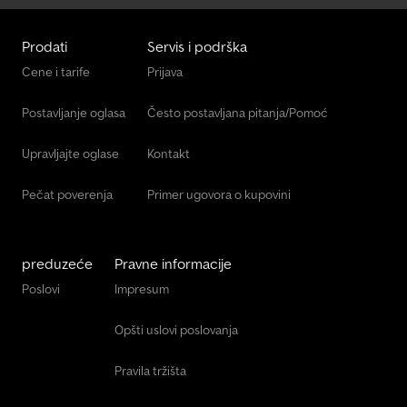
Prodati
Servis i podrška
Cene i tarife
Prijava
Postavljanje oglasa
Često postavljana pitanja/Pomoć
Upravljajte oglase
Kontakt
Pečat poverenja
Primer ugovora o kupovini
preduzeće
Pravne informacije
Poslovi
Impresum
Opšti uslovi poslovanja
Pravila tržišta