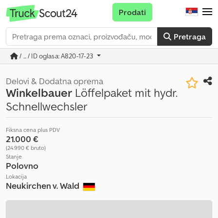
Prodati
Pretraga
/ ... / ID oglasa: A820-17-23
Delovi & Dodatna oprema
Winkelbauer
Löffelpaket mit hydr.
Schnellwechsler
Fiksna cena plus PDV
21.000 €
(24.990 € bruto)
Stanje
Polovno
Lokacija
Neukirchen v. Wald