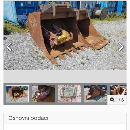
1
/
6
Osnovni podaci