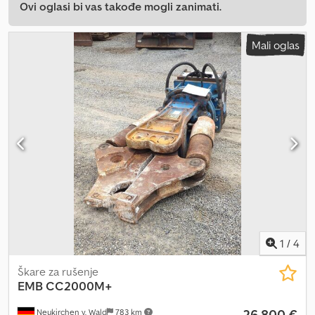
Ovi oglasi bi vas takođe mogli zanimati.
Mali oglas
1
/
4
Škare za rušenje
EMB
CC2000M+
26.800 €
Neukirchen v. Wald
783 km