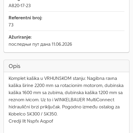
A820-17-23
Referentni broj:
73
Ažuriranje:
последњи пут дана 11.06.2026
Opis
Komplet kašika u VRHUNSKOM stanju: Nagibna ravna
kašika širine 2200 mm sa rotacionim motorom, dubinska
kašika 1600 mm sa zubima, dubinska kašika 1200 mm sa
reznom ivicom. Uz to i WINKELBAUER MultiConnect
hidraulični brzi priključak. Pogodno između ostalog za
Kobelco SK300 / SK350.
Credji Ilt Nspfx Aqpof