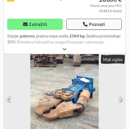
Fiksna cena plus PDV
(31.892 € bruto)
Zatražiti
Pozvati
Stanje:
polovno
, prazna masa vozila:
2.040 kg
, Godina proizvodnje:
2015
, Potrebna hidraulična snaga Otvaranje / zatvaranje:
maksimalni pritisak 350 bar, maksimalni protok 150–250 l/min
Rotacija: maksimalni pritisak 200 bar, maksimalni protok 25–60
Mali oglas
l/min Crsdoi Im Hzspfx Aqpef