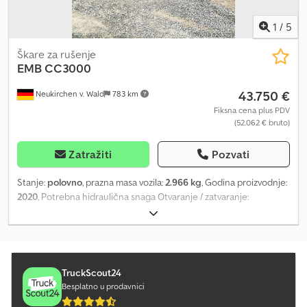
1
/
5
Škare za rušenje
EMB
CC3000
43.750 €
Neukirchen v. Wald
783 km
Fiksna cena plus PDV
(52.062 € bruto)
Zatražiti
Pozvati
Stanje:
polovno
, prazna masa vozila:
2.966 kg
, Godina proizvodnje:
2020
, Potrebna hidraulična snaga Otvaranje / zatvaranje:
maksimalni pritisak 350 bara, maksimalna količina 210–360 l/min
Cedpfxsi Im Hwo Aqpjrf Rotacija: maksimalni pritisak 200 bara,
maksimalna količina 25–70 l/min
TruckScout24
Besplatno u prodavnici