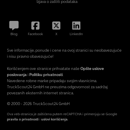
Izjava o zaštiti podataka
Blog
Facebook
X
LinkedIn
Sve informacije, ponude i cene na ovoj stranici su neobavezujuće
i nisu pravno obavezujuće!
Korišćenjem ove stranice prihvatate naše
Opšte uslove
poslovanja
i
Politiku privatnosti
.
Navedene robne marke pripadaju svojim vlasnicima.
TruckScout24 GmbH ne preuzima odgovornost za sadržaj
povezanih eksternih internet stranica.
© 2000 - 2026 TruckScout24 GmbH
Ova veb-stranica je zaštićena putem reCAPTCHA i primenjuju se Google
pravila o privatnosti
i
uslovi korišćenja
.