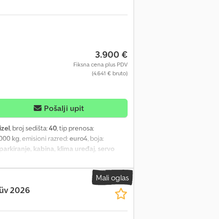
3.900 €
Fiksna cena plus PDV
(4.641 € bruto)
Pošalji upit
izel
, broj sedišta:
40
, tip prenosa:
000 kg
, emisioni razred:
euro4
, boja:
 parkiranje, kabina, klima uređaj, servo
tajanje * Prostor za invalidska kolica i
iesel partikulat fitler PMK2 (Euro4) *
Mali oglas
 napred i sa desne strane * Panik prekidač *
Tüv 2026
vešanjem * Grejanje bočnog stakla kod
i aparat * Potpuno vazdušno oslanjanje *
oliko je potreban novi tehnički pregled