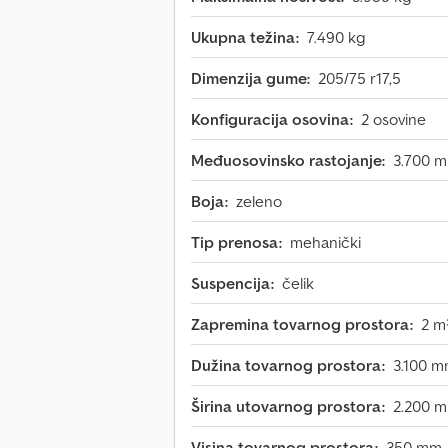
Ukupna težina:
7.490 kg
Dimenzija gume:
205/75 r17,5
Konfiguracija osovina:
2 osovine
Međuosovinsko rastojanje:
3.700 
Boja:
zeleno
Tip prenosa:
mehanički
Suspencija:
čelik
Zapremina tovarnog prostora:
2 m
Dužina tovarnog prostora:
3.100 
Širina utovarnog prostora:
2.200 
Visina tovarnog prostora:
350 mm