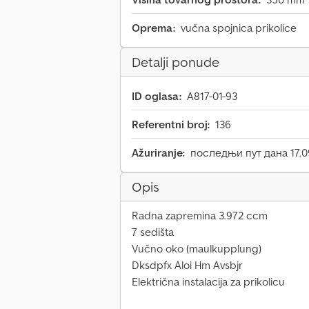
Oprema:
vučna spojnica prikolice
Detalji ponude
ID oglasa:
A817-01-93
Referentni broj:
136
Ažuriranje:
последњи пут дана 17.0
Opis
Radna zapremina 3.972 ccm
7 sedišta
Vučno oko (maulkupplung)
Dksdpfx Aloi Hm Avsbjr
Električna instalacija za prikolicu