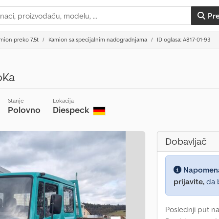
Pr
mion preko 7,5t
Kamion sa specijalnim nadogradnjama
ID oglasa: A817-01-93
oKa
Stanje
Lokacija
Polovno
Diespeck
Dobavljač
Napomen
prijavite,
da b
Poslednji put na