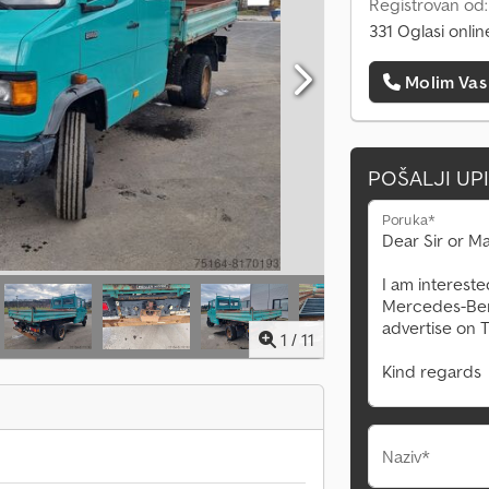
Registrovan od
331 Oglasi onlin
Molim Vas
POŠALJI UP
Poruka*
1
/
11
Naziv*