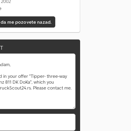
: 2002
e
 da me pozovete nazad.
IT