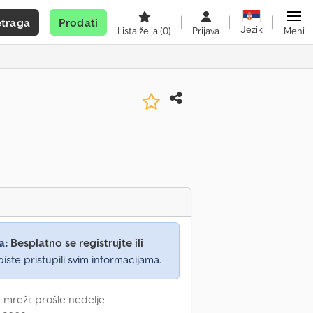
etraga
Prodati
Jezik
Lista želja
(0)
Prijava
Meni
a:
Besplatno se registrujte ili
iste pristupili svim informacijama.
 mreži: prošle nedelje