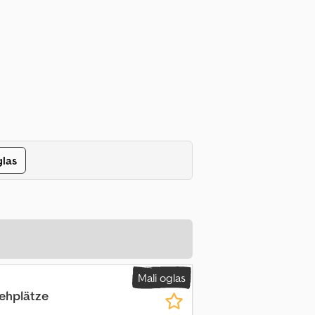
glas
Mali oglas
tehplätze