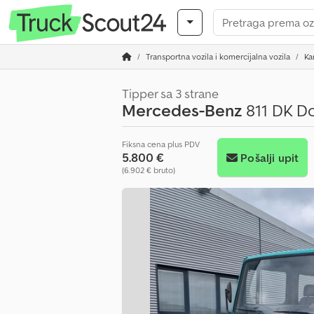
Transportna vozila i komercijalna vozila
Ka
Tipper sa 3 strane
Mercedes-Benz
811 DK D
Fiksna cena plus PDV
5.800 €
Pošalji upit
(6.902 € bruto)