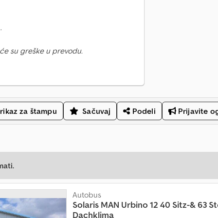
.
će su greške u prevodu.
rikaz za štampu
Sačuvaj
Podeli
Prijavite o
mati.
Autobus
Solaris
MAN Urbino 12 40 Sitz-& 63 S
Dachklima