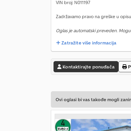
VIN broj: N011197
Zadržavamo pravo na greške u opisu
Oglas je automatski preveden. Mogu
Zatražite više informacija
Kontaktirajte ponuđača
P
Ovi oglasi bi vas takođe mogli zani