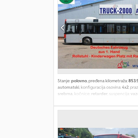
Stanje:
polovno
, pređena kilometraža:
853.
automatski
, konfiguracija osovina:
4x2
, pra
srebrna
, kočnice:
retarder
, suspencija:
vaz
upravljač, ugrađeni računar
, * Nemačko vo
dečija kolica sa rampom * Sniženje ivičnja
Kočnica za stajališta * Retarder * Spheros 
Klizni prozor na mestu vozača * Sunčana ro
vozača * ABS / EBS * Kontrola proklizavanj
Dozvoljena ukupna masa: 18.000 kg * Nosivo