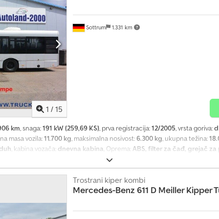
Sottrum
1.331 km
1
/
15
906 km
, snaga:
191 kW (259,69 KS)
, prva registracija:
12/2005
, vrsta goriva:
d
zna masa vozila:
11.700 kg
, maksimalna nosivost:
6.300 kg
, ukupna težina:
18.
duh
, kabina vozača:
dnevna kabina
, Oprema:
ABS, filter za čađ, grejač za
zilo * Prvi vlasnik * Dostupna 2 komada * 40 mesta za putnike i 63 mesta za s
ka Dksdpfxevhpgde Albor * Automatski menjač * MAN motor D2866 LUH 23 * D
klima uređaj na krovu * Pomoćno grejanje * 2 dupla vrata * Matrični displeji
Trostrani kiper kombi
Mercedes-Benz
611 D Meiller Kipper 
letna * Električni retrovizori * Komforno sedište za vozača, sa vazdušnim 
a pogona (ASR) * 5 preklopnih prozora u putničkom prostoru * Protivpožarn
st: 6.300 kg * Euro4 / Zelena ekološka nalepnica zbog ugrađenog DPF-a Uk