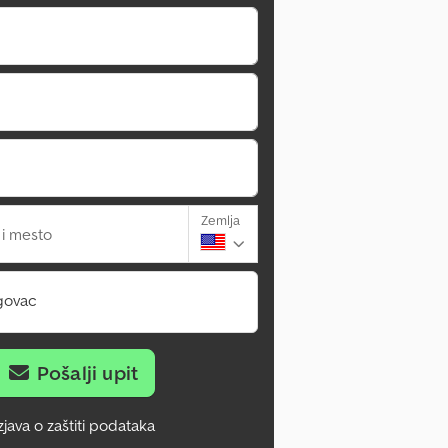
Zemlja
 i mesto
govac
Pošalji upit
zjava o zaštiti podataka