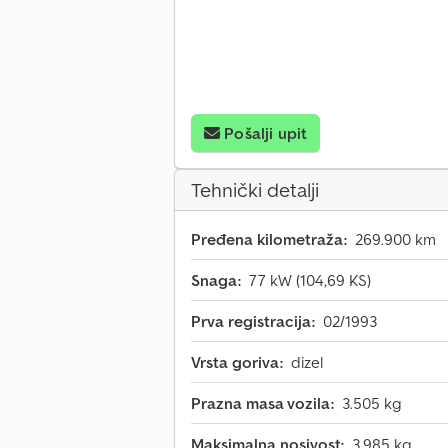
Pošalji upit
Tehnički detalji
Pređena kilometraža:
269.900 km
Snaga:
77 kW (104,69 KS)
Prva registracija:
02/1993
Vrsta goriva:
dizel
Prazna masa vozila:
3.505 kg
Maksimalna nosivost:
3.985 kg