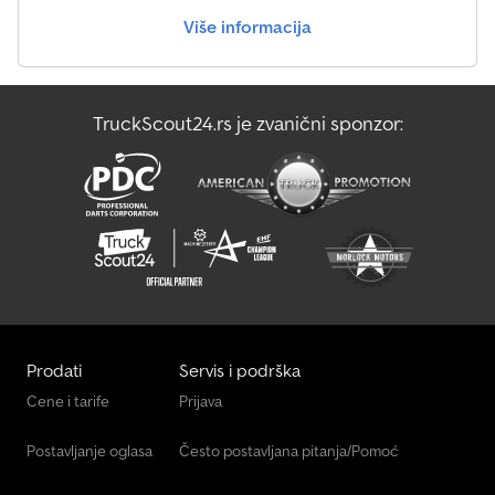
Više informacija
TruckScout24.rs je zvanični sponzor:
Prodati
Servis i podrška
Cene i tarife
Prijava
Postavljanje oglasa
Često postavljana pitanja/Pomoć