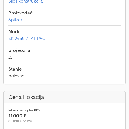
Silos konstrukcija
Proizvođač:
Spitzer
Model:
SK 2459 ZI AL PVC
broj vozila:
271
Stanje:
polovno
Cena i lokacija
Fiksna cena plus PDV
11.000 €
(13.090 € bruto)