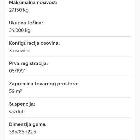
Maksimalna nosivost:
27.150 kg
Ukupna težina:
34.000 kg
Konfiguracija osovina:
3 osovine
Prva registracija:
05/1991
Zapremina tovarnog prostora:
59 m³
Suspencija:
vazduh
Dimenzija gume:
385/65 r22,5