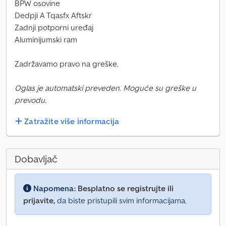
BPW osovine
Dedpji A Tqasfx Aftskr
Zadnji potporni uređaj
Aluminijumski ram
Zadržavamo pravo na greške.
Oglas je automatski preveden. Moguće su greške u
prevodu.
Zatražite više informacija
Dobavljač
Napomena:
Besplatno se registrujte ili
prijavite,
da biste pristupili svim informacijama.