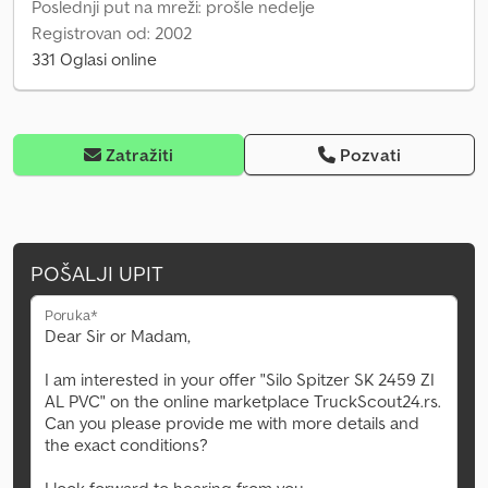
Poslednji put na mreži: prošle nedelje
Registrovan od: 2002
331 Oglasi online
Zatražiti
Pozvati
POŠALJI UPIT
Poruka*