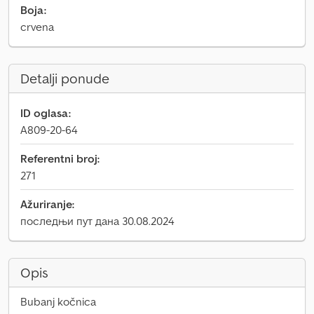
Boja:
crvena
Detalji ponude
ID oglasa:
A809-20-64
Referentni broj:
271
Ažuriranje:
последњи пут дана 30.08.2024
Opis
Bubanj kočnica