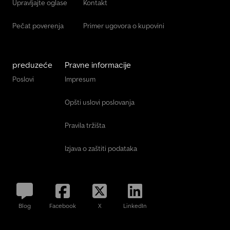
Upravljajte oglase
Kontakt
Pečat poverenja
Primer ugovora o kupovini
preduzeće
Pravne informacije
Poslovi
Impresum
Opšti uslovi poslovanja
Pravila tržišta
Izjava o zaštiti podataka
Blog
Facebook
X
LinkedIn