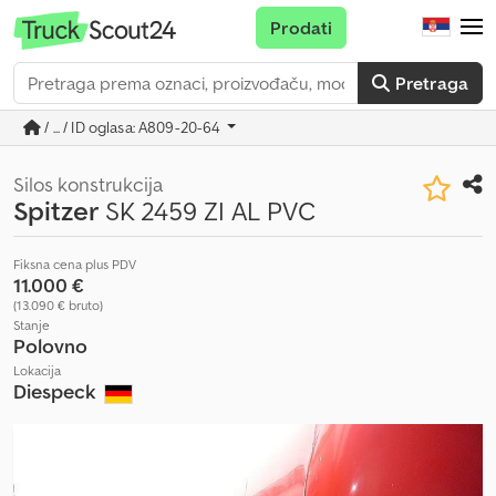
Prodati
Pretraga
/ ... / ID oglasa: A809-20-64
Silos konstrukcija
Spitzer
SK 2459 ZI AL PVC
Fiksna cena plus PDV
11.000 €
(13.090 € bruto)
Stanje
Polovno
Lokacija
Diespeck