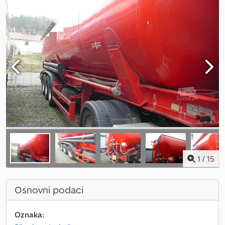
1
/
15
Osnovni podaci
Oznaka: