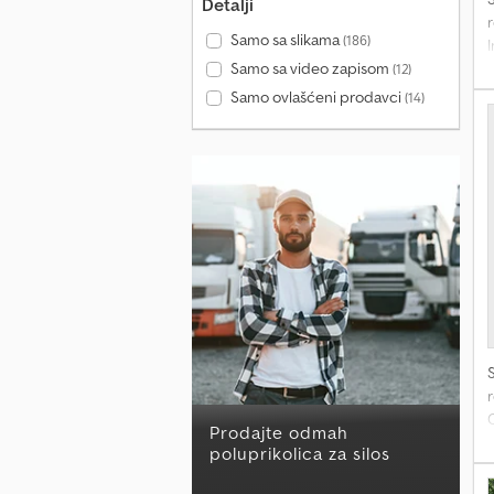
Detalji
r
Samo sa slikama
(186)
N
Samo sa video zapisom
(12)
P
Samo ovlašćeni prodavci
(14)
M
r
C
Prodajte odmah
o
poluprikolica za silos
e
p