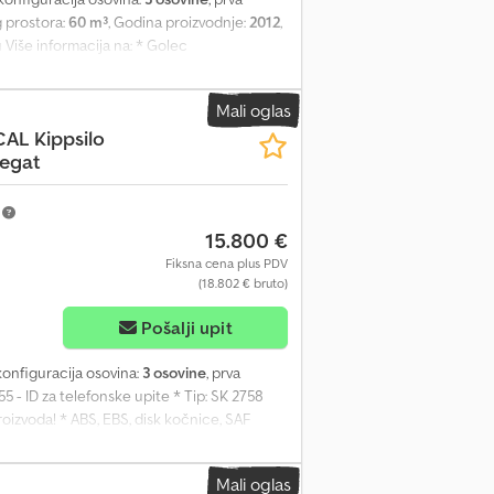
 prostora:
60 m³
, Godina proizvodnje:
2012
,
Više informacija na: * Golec
 (poljski, ruski, ukrajinski, engleski)
e: 10% * Period otplate: 60 meseci *
Mali oglas
rf Ako vam se ponuda dopada ili želite da je
CAL Kippsilo
ašem pozivu. Zadržavamo pravo na greške.
egat
no kod nas u firmi. GOLEC
ki, ruski, bugarski.
m
15.800 €
Fiksna cena plus PDV
(18.802 € bruto)
Pošalji upit
 konfiguracija osovina:
3 osovine
, prva
1155 - ID za telefonske upite * Tip: SK 2758
roizvoda! * ABS, EBS, disk kočnice, SAF
ijumske felne, aluminijumska šasija,
, 2 x hidraulične potporne noge pozadi,
Mali oglas
m³, sanduk za alat, nepovratni ventil,