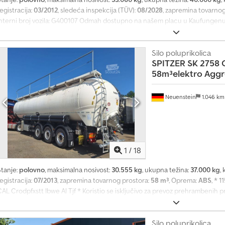
egistracija:
03/2012
, sledeća inspekcija (TÜV):
08/2028
, zapremina tovarnog
Interni broj vozila: G400107 Odmah dostupno na našem placu u Kaufungenu 
utzfahrzeuge GmbH (nemački, engleski, bugarski, ruski) * Viktoria Sologubova
rimer finansiranja: * Interni broj: Silo * Kupovna cena: 24.900,00 € * Učešć
esečna rata: 389,02 € * Ostatak vrednosti: 3.380,00 € Csdpjy Rb Azofx Al To
Silo poluprikolica
SPITZER
SK 2758 
prilagodimo vašim potrebama, kontaktirajte nas (g. Enchev). Radujemo se v
58m³elektro Aggr
Vaše polovno vozilo rado prihvatamo u zamenu. Finansiranje moguće direkt
NUTZFAHRZEUGE GMBH Govorimo: nemački, engleski, španski, poljski, ukrajins
Neuenstein
1.046 k
1
/
18
Stanje:
polovno
, maksimalna nosivost:
30.555 kg
, ukupna težina:
37.000 kg
,
egistracija:
07/2013
, zapremina tovarnog prostora:
58 m³
, Oprema:
ABS
, * 
AL Crodpfxstt Ibwe Al Tjf * Koristio se isključivo za prevoz prehrambenih p
sovine, vazdušno ogibljenje (podizanje i spuštanje), podizna osovina, alumin
lektrohidraulični sistem za naginjanje, Hyva cilindar za naginjanje, vibrator
neumatski sklopivi pristupni most, 5 x poklopac rezervoara / 1 komora sa 58 
Silo poluprikolica