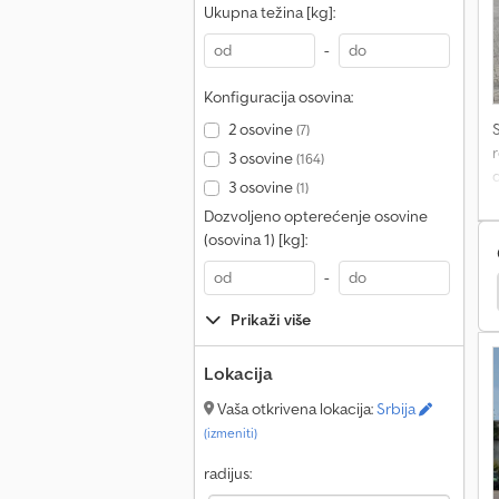
Ukupna težina [kg]:
-
Konfiguracija osovina:
2 osovine
(7)
r
3 osovine
(164)
3 osovine
(1)
b
Dozvoljeno opterećenje osovine
O
(osovina 1) [kg]:
I
v
-
Prikaži više
š
Lokacija
Vaša otkrivena lokacija:
Srbija
(izmeniti)
radijus: