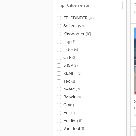
d
FELDBINDER
(76)
a
Spitzer
(52)
Kässbohrer
(10)
Lag
(5)
Lider
(4)
p
O+P
(3)
S & P
(3)
3
KEMPF
(2)
T
Tec
(2)
1
m-tec
(2)
Benalu
(1)
Gofa
(1)
p
r
Heil
(1)
2
Heitling
(1)
Van Hool
(1)