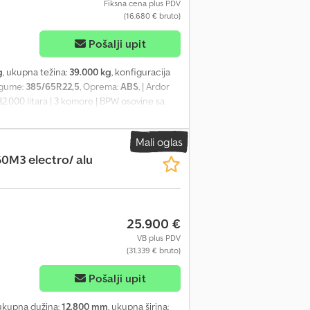
Fiksna cena plus PDV
(16.680 € bruto)
Pošalji upit
g
, ukupna težina:
39.000 kg
, konfiguracija
 gume:
385/65R22,5
, Oprema:
ABS
, | Ardor
 32.000 litara | 3 komore | BPW osovine sa
avo na greške, unos i prethodnu prodaju
Mali oglas
60M3 electro/ alu
25.900 €
VB plus PDV
(31.339 € bruto)
Pošalji upit
 ukupna dužina:
12.800 mm
, ukupna širina: