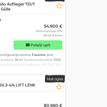
Silo Auflieger TEUT
šnja kontrola važi do 06/2025 * Dimenzija
 Gülle
oročnih ili carinskih registarskih oznaka -
pp za engleski, nemački, ruski i druge
54.900 €
Fiksna cena plus PDV
(65.331 € bruto)
Pošalji upit
 konfiguracija osovina:
3 osovine
, prva
 prostora:
26 m³
, Godina proizvodnje:
2022
,
Sologubova Nemački Feldbinder FFB TEUT 26.3
FB TEUT 26.3 prikolica-silo, proizvedena
menjena je za transport odgovarajućih
Mali oglas
Spezialfahrzeugwerke GmbH * Model: FFB
60.3-4/4 LIFT LENK
roizvodnje: 2022 * Osovine: 3 * Zapremina
masa: 3.935 kg * Nosivost: 36.065 kg *
g: -40 do +80 °C * Grupa tečnosti: 2 *
193 * Stanje: Korišćeno * Nemačko vozilo
80.990 €
ideo snimci dostupni su na zahtev. Greške,