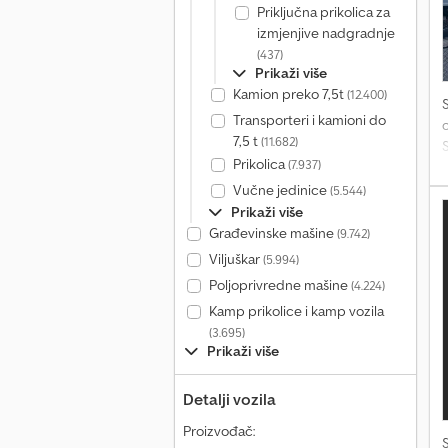
Priključna prikolica za
izmjenjive nadgradnje
(437)
Prikaži više
Kamion preko 7,5t
(12.400)
Transporteri i kamioni do
7,5 t
(11.682)
S
Prikolica
(7.937)
C
Vučne jedinice
(5.544)
Prikaži više
Građevinske mašine
(9.742)
Viljuškar
(5.994)
Poljoprivredne mašine
(4.224)
Kamp prikolice i kamp vozila
(3.695)
Prikaži više
Detalji vozila
Proizvođač: