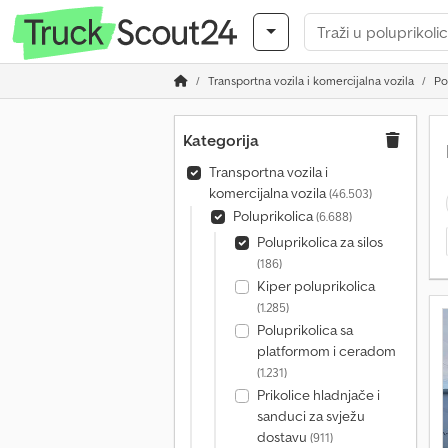
Transportna vozila i komercijalna vozila
Po
Kategorija
Transportna vozila i
komercijalna vozila
(46.503)
Poluprikolica
(6.688)
Poluprikolica za silos
(186)
Kiper poluprikolica
(1.285)
Poluprikolica sa
platformom i ceradom
(1.231)
Prikolice hladnjače i
sanduci za svježu
dostavu
(911)