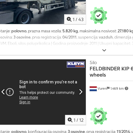
1
/
43
Stanje:
polovno
, prazna masa vozila:
5.820 kg
, maksimalna nosivost:
27.180 k
osovina:
3 osovine
, prva registracija:
04/2011
, suspencija:
vazduh
, dimenzija
VM, Eboli, silos poluprikolica | Godina proizvodnje: 2011 | Ukupni kapacitet:
disk kočnicama | Držač rezervnog točka | Austrijsko vozilo | Zadržavamo pr
rsdpjyvik Defx Al Tsf
Silo
FELDBINDER
KIP 
wheels
Vuren
1.469 km
1
/
12
Stanje:
polovno
, konfiguracija osovina:
3 osovine
, prva registracija:
11/2014
,