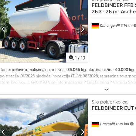
FELDBINDER
FFB 
vakuumski ventil, termometar * Spoljašnja kontrola važi do 10/2025 * Unutra
26.3 - 26 m³ Asche
uma: 385/65R22,5 ----Naša e-mail adresa: Naša usluga za Vas: - Nabavka kratk
revoz / dostava širom EU - Carinsko carinjenje vozila u treću zemlju WhatsA
ezike:
Kaufungen
1.174 km
1
/
19
Stanje:
polovno
, maksimalna nosivost:
36.065 kg
, ukupna težina:
40.000 kg
,
egistracija:
01/2023
, sledeća inspekcija (TÜV):
08/2028
, zapremina tovarnog
Interni broj vozila: G400193 Više informacija na: ? Luis Lucena ? Viktoria 
rikolica-silo | 26 m³ | Pepel/gnojnica Na prodaju je korišćena Feldbinder F
022. godine. Ova prikolica sa 3 osovine ima kapacitet od 26.000 litara i na
materijala iz grupe tečnosti 2. Tehnički podaci: * Proizvođač: Feldbinder 
Silo poluprikolica
FELDBINDER
EUT 
EUT 26.3 * Tip vozila: Prikolica-silo * Prva registracija: 01/2023 * Godina p
ovara: 26 m³ / 26.000 litara * Maksimalna dozvoljena masa: 40.000 kg * Tara 
opusni radni pritisak: 2,0 bar * Probni pritisak: 3,0 bar * Temperaturni opse
Greven
1.339 km
erijski broj rezervoara: 66622 * Tehnički pregled: Novi * Broj vozila: G400
Pregled je moguć uz prethodnu najavu. Dodatne informacije, fotografije i v