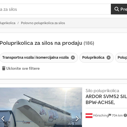
Pr
luprikolica
Polovno poluprikolica za silos
Poluprikolica za silos na prodaju
(186)
Transportna vozila i komercijalna vozila
Poluprikolica
Polup
Uklonite sve filtere
Silo poluprikolica
ARDOR SVM52 SIL
BPW-ACHSE,
Hörsching
704 km