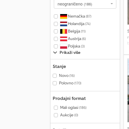
neograničeno
(186)
Nemačka
(87)
Holandija
(74)
Belgija
(11)
r
Austrija
(6)
Poljska
(3)
N
Prikaži više
Stanje
T
Novo
(16)
Polovno
(170)
Prodajni format
Mali oglasi
(186)
Aukcije
(0)