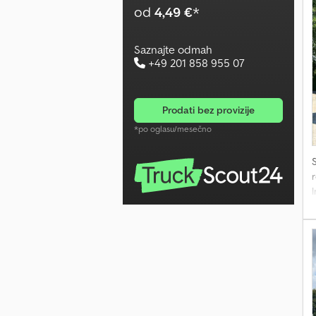
od
4,49 €
*
g
P
Saznajte odmah
j
+49 201 858 955 07
prodati bez provizije
*po oglasu/mesečno
r
p
2
T
t
D
S