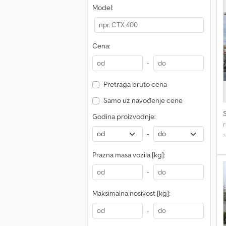
S
Model:
Cena:
N
-
r
Pretraga bruto cena
Samo uz navođenje cene
P
Godina proizvodnje:
r
-
s
p
Prazna masa vozila [kg]:
F
-
p
p
Maksimalna nosivost [kg]:
-