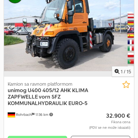
1
/
15
Kamion sa ravnom platformom
unimog
U400 405/12 AHK KLIMA
ZAPFWELLE vorn SFZ
KOMMUNALHYDRAULIK EURO-5
32.900 €
Rohrbach
1.136 km
Fiksna cena
(PDV se ne može iskazati)