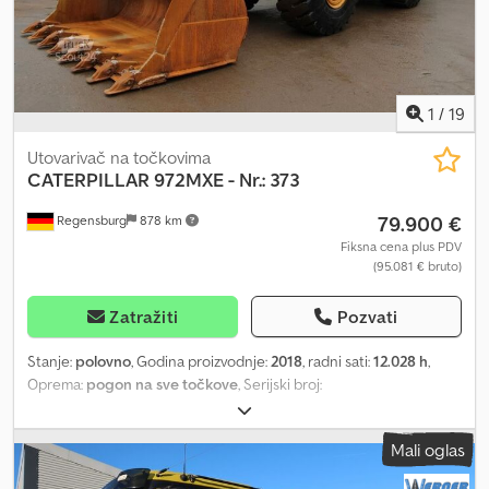
1
/
19
Utovarivač na točkovima
CATERPILLAR
972MXE - Nr.: 373
79.900 €
Regensburg
878 km
Fiksna cena plus PDV
(95.081 € bruto)
Zatražiti
Pozvati
Stanje:
polovno
, Godina proizvodnje:
2018
, radni sati:
12.028 h
,
Oprema:
pogon na sve točkove
, Serijski broj:
CAT0972MPL9S00373 Godina proizvodnje: 2018 - Radni sati:
12.028 h Automatska klima Pomoćno grejanje (standheizung)
Mali oglas
Radio-CD/USB Bluetooth Vaga sa štampačem - LOADRITE Kašika
Lehnhoff - radna širina 2.994 mm = zapremina: 4,2 m³ Centralni