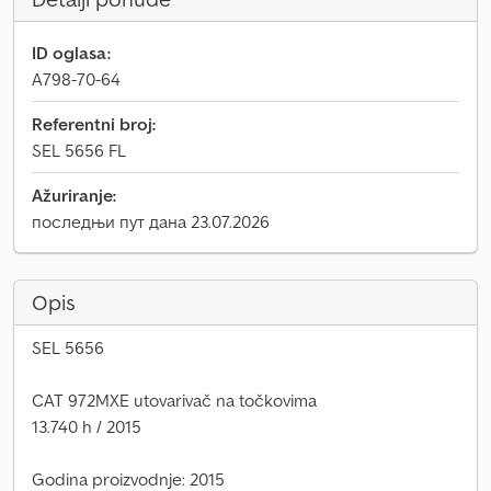
ID oglasa:
A798-70-64
Referentni broj:
SEL 5656 FL
Ažuriranje:
последњи пут дана 23.07.2026
Opis
SEL 5656
CAT 972MXE utovarivač na točkovima
13.740 h / 2015
Godina proizvodnje: 2015