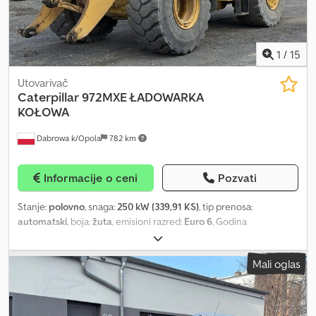
1
/
15
Utovarivač
Caterpillar
972MXE ŁADOWARKA
KOŁOWA
Dabrowa k/Opola
782 km
Informacije o ceni
Pozvati
Stanje:
polovno
, snaga:
250 kW (339,91 KS)
, tip prenosa:
automatski
, boja:
žuta
, emisioni razred:
Euro 6
, Godina
proizvodnje:
2019
, radni sati:
9.096 h
, Oprema:
klima uređaj
,
Dodatne opcije i oprema: - Klima uređaj - Radio Dodatne
Mali oglas
informacije: Prazna masa: 24.900 kg Csdpfsy Dqrrsx Af Usrf