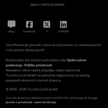
Izjava o zaštiti podataka
Blog
Facebook
X
LinkedIn
Sve informacije, ponude i cene na ovoj stranici su neobavezujuće
i nisu pravno obavezujuće!
Korišćenjem ove stranice prihvatate naše
Opšte uslove
poslovanja
i
Politiku privatnosti
.
Navedene robne marke pripadaju svojim vlasnicima.
TruckScout24 GmbH ne preuzima odgovornost za sadržaj
povezanih eksternih internet stranica.
© 2000 - 2026 TruckScout24 GmbH
Ova veb-stranica je zaštićena putem reCAPTCHA i primenjuju se Google
pravila o privatnosti
i
uslovi korišćenja
.