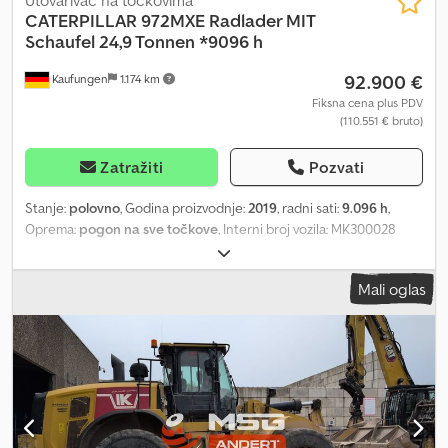
CATERPILLAR
972MXE Radlader MIT
Schaufel 24,9 Tonnen *9096 h
92.900 €
Kaufungen
1.174 km
Fiksna cena plus PDV
(110.551 € bruto)
Zatražiti
Pozvati
Stanje:
polovno
, Godina proizvodnje:
2019
, radni sati:
9.096 h
,
Oprema:
pogon na sve točkove
, Interni broj vozila: MK300028
Odmah dostupan na našem placu u Kaufungenu Više informacija
na: * Golec Nutzfahrzeuge GmbH (nemački, engleski, bugarski,
Mali oglas
ruski) * Viktorija Sologubova (poljski, ruski, ukrajinski, engleski)
Godina proizvodnje: 2019 CAT 972 MXE SA kašikom 9.096 radnih
sati 24,9 tona Klima uređaj Prvi vlasnik 250 kW Primer finansiranja:
* Interni broj: MK300028 * Kupovna cena: 92.900,00 € * Učešće:
10% * Period otplate: 60 meseci * Mesečna rata: 1.430,36 € *
Ostatak vrednosti: 17.380,00 € Ako vam odgovara ponuda ili želite
da je prilagodimo vašim potrebama, samo nas kontaktirajte (g.
Enchev). Radujemo se vašem pozivu. Credpfx Aey Dmwwsf Usf