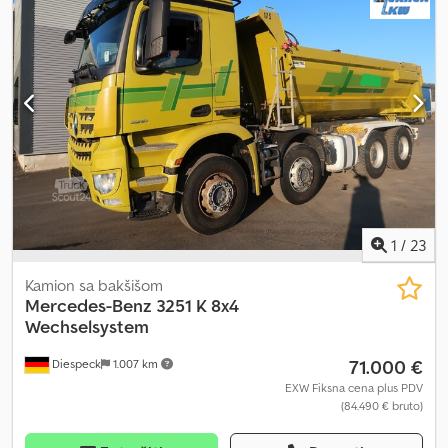
sistem za podmazivanje Credjzrq Eljpfx Af Uof Gume: 26.5 R 25 -
profil napred 60 mm - pozadi 65 mm Izmene, međuprodaja i
greške su izričito pridržane. Opis služi za opštu identifikaciju vozila
i ne predstavlja garanciju u smislu zakona o kupoprodaji.
Merodavan je opis prema kupoprodajnom ugovoru. Naša ponuda
je uvek bez novog tehničkog pregleda (TÜV). Ako želite novi
tehnički pregled, rado ćemo Vam ponuditi usluge naših
partnerskih servisa! Vozilo može biti oblepljeno ili označeno
reklamama. Primjenjuju se naši opšti uslovi isporuke i plaćanja.
1
/
23
Kamion sa bakšišom
Mercedes-Benz
3251 K 8x4
Wechselsystem
71.000 €
Diespeck
1.007 km
EXW Fiksna cena plus PDV
(84.490 € bruto)