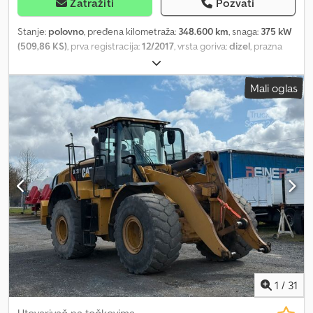
Zatražiti
Pozvati
Stanje:
polovno
, pređena kilometraža:
348.600 km
, snaga:
375 kW
(509,86 KS)
, prva registracija:
12/2017
, vrsta goriva:
dizel
, prazna
masa vozila:
14.500 kg
, ukupna težina:
32.000 kg
, dimenzija gume:
315/80 R22,5
, konfiguracija osovina:
8x4
, kočnice:
retarder
, boja:
Mali oglas
žuta
, tip prenosa:
automatski
, suspencija:
čelik-zrak
, Oprema:
ABS, diferencijalna blokada, dodatna prednja svetla, grejač za
parkiranje, kontrola proklizavanja, nizak nivo buke, retarder,
tempomat, vučna spojnica prikolice
, Rezervoar za ureo (AdBlue)
Csdpovk Un Sjfx Af Uorf Zapremina motora 12.809 ccm Kuka za
prikolicu (50 mm) Hidraulika (pomoćni pogon) EBS Navigacioni
sistem Euro 6 C Nosivost 17.500 kg Automatska klima Dautel
čelična okrugla kiperska korpa Hidraulična zadnja vrata, klatna
Sedlasta ploča Preklopiva zaštita od podletanja Sunčana zavesa
Rotaciona svetla Vazduh i struja za prikolicu Težine: Dozvoljeno
opterećenje SDAH: 18.000 kg Dozvoljeno opterećenje prikolice:
55.000 kg Ukupna dozvoljena masa voza: 68.000 kg Prazna težina
tegljača: 11.990 kg Ukupna dozvoljena masa voza: 64.000 kg
Zadržavamo pravo na greške.
1
/
31
Utovarivač na točkovima