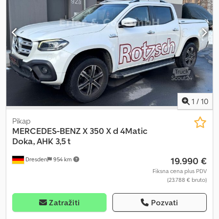
1
/
10
Pikap
MERCEDES-BENZ
X 350 X d 4Matic
Doka, AHK 3,5 t
19.990 €
Dresden
954 km
Fiksna cena plus PDV
(23.788 € bruto)
Zatražiti
Pozvati