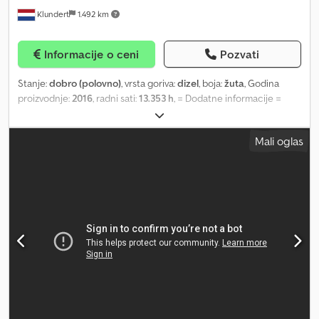
prepoznavanje saobraćajnih znakova, vozilo povezano sa online
Klundert
1.492 km
servisom/aplikacijama, električni podizači stakala napred i pozadi,
vetrobran sa gornjim filterom, zadnje staklo sa grejačem,
automatski zatamnjivi unutrašnji retrovizor, ISOFIX za dečije
Informacije o ceni
Pozvati
sedište na zadnjim sedištima, karoserija/nadgradnja: sanduk,
dvostruka kabina, automatska klima (Thermotronik), koleno
Stanje:
dobro (polovno)
, vrsta goriva:
dizel
, boja:
žuta
, Godina
vazdušni jastuk za vozača, komforno ogibljenje (Agility Control),
proizvodnje:
2016
, radni sati:
13.353 h
, = Dodatne informacije =
komunikacioni modul (LTE) priprema za Mercedes me connect,
Godina proizvodnje: 2016 Prazna težina: 25.000 kg Crodpfoxt A
vazdušni jastuk za glavu (Windowbag), multifunkcionalni volan, alu-
Rvsx Af Ujf Tehničko stanje: dobro Vizuelno stanje: dobro
felne, Mercedes-Benz sistem za hitne slučajeve, metalik boja,
Mali oglas
Oštećenja: nema Cena: na upit Za više informacija kontaktirajte
motor 3.0 litara – 190 kW CDI KAT, navigacioni modul Garmin MAP
Corne van Dueren den Hollander ili Rolanda.
Pilot, međuosovinsko rastojanje 3150 mm, sistem za kontrolu
pritiska u gumama, rezervni točak u punoj veličini, kamera za
vožnju unazad, niska emisija štetnih gasova prema Euro 6, grejači
za perače stakla, sistem šina za vezivanje tereta, bočni vazdušni
jastuci napred, suvozačevo sedište podesivo po visini/izvadivo,
presvlake: tkanina, grejanje sedišta napred, zvučni sistem,
start/stop sistem, utičnica (12V), branici u boji vozila, Style paket,
tepih u putničkom prostoru, spoljašnje ručke vrata hromirane,
crna zaštita podvozja, priprema za navigacioni sistem (Garmin MAP
Pilot), Winter paket, stakla sa termičkom zaštitom, dodatni grejač.
Crjdpfx Afoyr A Ako Uef Automatski zatamnjivi unutrašnji