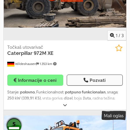
Zadržavamo pravo na greške u oglasu. Rado prihvatamo vaše
polovno vozilo u zamenu. Finansiranje je moguće direktno kod
nas u firmi. GOLEC NUTZFAHRZEUGE GMBH Govori se: nemački,
engleski, španski, poljski, ukrajinski, ruski, bugarski.
1
/
3
Točkaš utovarivač
Caterpillar
972M XE
Wildeshausen
1.353 km
Informacije o ceni
Pozvati
Stanje:
polovno
, Funkcionalnost:
potpuno funkcionalan
, snaga:
250 kW (339,91 KS)
, vrsta goriva:
dizel
, boja:
žuta
, radna težina:
24.900 kg
, Godina proizvodnje:
2020
, radni sati:
12.403 h
, Na
prodaju: CAT 972M XE (godina proizvodnje 2020) 12.632 radnih sati
Mali oglas
Odmah dostupan Cjdpfxozg D Tfj Af Uerf Sledeći nedostaci: -
Bolcen na cilindru za kipovanje kašike mora se zameniti - Kardan i
kućište moraju se zameniti