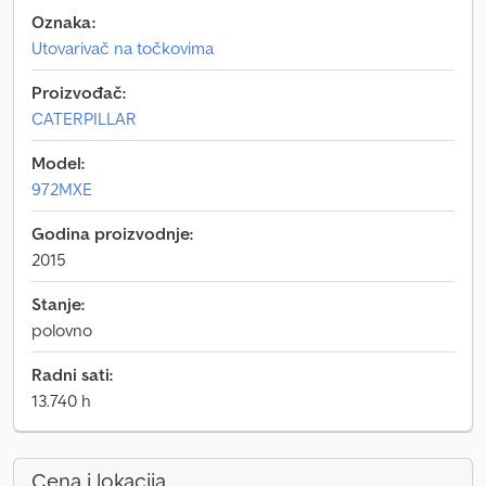
Oznaka:
Utovarivač na točkovima
Proizvođač:
CATERPILLAR
Model:
972MXE
Godina proizvodnje:
2015
Stanje:
polovno
Radni sati:
13.740 h
Cena i lokacija