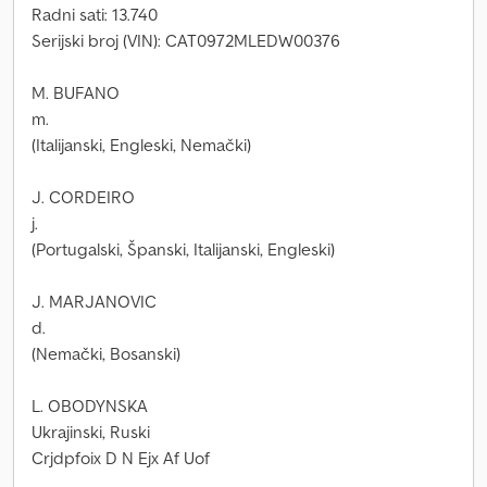
Radni sati: 13.740
Serijski broj (VIN): CAT0972MLEDW00376
M. BUFANO
m.
(Italijanski, Engleski, Nemački)
J. CORDEIRO
j.
(Portugalski, Španski, Italijanski, Engleski)
J. MARJANOVIC
d.
(Nemački, Bosanski)
L. OBODYNSKA
Ukrajinski, Ruski
Crjdpfoix D N Ejx Af Uof