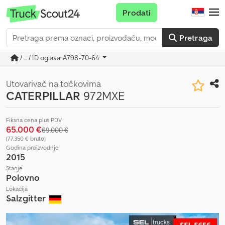
Prodati
Pretraga
/ ... / ID oglasa: A798-70-64
Utovarivač na točkovima
CATERPILLAR
972MXE
Fiksna cena plus PDV
65.000 €
69.000 €
(77.350 € bruto)
Godina proizvodnje
2015
Stanje
Polovno
Lokacija
Salzgitter