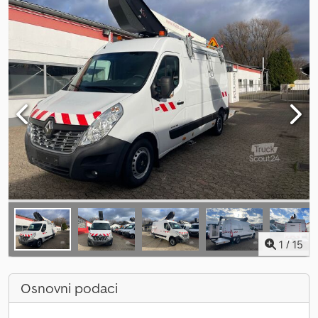
1
/
15
Osnovni podaci