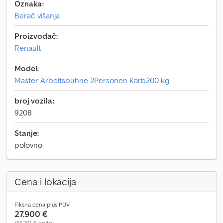
Oznaka:
Berač višanja
Proizvođač:
Renault
Model:
Master Arbeitsbühne 2Personen Korb200 kg
broj vozila:
9208
Stanje:
polovno
Cena i lokacija
Fiksna cena plus PDV
27.900 €
(33.201 € bruto)