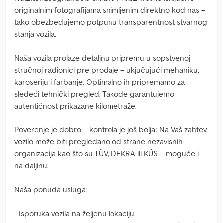
originalnim fotografijama snimljenim direktno kod nas –
tako obezbeđujemo potpunu transparentnost stvarnog
stanja vozila.
Naša vozila prolaze detaljnu pripremu u sopstvenoj
stručnoj radionici pre prodaje – ukjučujući mehaniku,
karoseriju i farbanje. Optimalno ih pripremamo za
sledeći tehnički pregled. Takođe garantujemo
autentičnost prikazane kilometraže.
Poverenje je dobro – kontrola je još bolja: Na Vaš zahtev,
vozilo može biti pregledano od strane nezavisnih
organizacija kao što su TÜV, DEKRA ili KÜS – moguće i
na daljinu.
Naša ponuda usluga:
- Isporuka vozila na željenu lokaciju