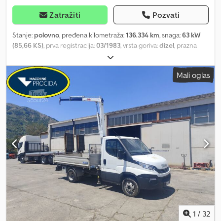
Zatražiti
Pozvati
Stanje:
polovno
, pređena kilometraža:
136.334 km
, snaga:
63 kW
(85,66 KS)
, prva registracija:
03/1983
, vrsta goriva:
dizel
, prazna
masa vozila:
4.830 kg
, maksimalna nosivost:
1.670 kg
, ukupna
težina:
6.500 kg
, konfiguracija osovina:
4x2
, međuosovinsko
Mali oglas
rastojanje:
3.100 mm
, kočnice:
ostalo
, kabina vozača:
ostalo
, tip
prenosa:
mehanički
, emisioni razred:
nijedno
, broj sedišta:
3
,
Oprema:
zaštitni poklopac glave
, * Nemačko vozilo * Ruthmann
Steiger iz komunalnog prethodnog vlasništva * H-registracija
moguća Dcjdpfx Ajvhqrzjd Sek * Stanje, RĐA vidi slike * Tip k 105 *
Radna visina 12,60 metara * Bočni doseg 7,70 metara * Radna
korpa nosivosti 200 kg * Izolovana radna korpa * Lisnate opruge *
Zaštitni krov * 3 sedišta * Međuosovinsko rastojanje 3.100 mm *
Dozvoljena ukupna masa 6.500 kg * Masa praznog vozila 4.830 kg
* Nosivost 1.670 kg Ukoliko je potrebna nova tehnička inspekcija
(TÜV), rado ćemo Vam ponuditi uslugu naših partnerskih servisa.
Naša ponuda je generalno BEZ nove tehničke inspekcije (TÜV),
bez nove DGUV, bez nove SP, bez nove UVV. Više kamiona
pronađite na našoj internet stranici pod Govorno područje:
1
/
32