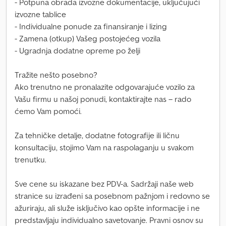
- Potpuna obrada izvozne dokumentacije, uključujući
izvozne tablice
- Individualne ponude za finansiranje i lizing
- Zamena (otkup) Vašeg postojećeg vozila
- Ugradnja dodatne opreme po želji
Tražite nešto posebno?
Ako trenutno ne pronalazite odgovarajuće vozilo za
Vašu firmu u našoj ponudi, kontaktirajte nas – rado
ćemo Vam pomoći.
Za tehničke detalje, dodatne fotografije ili ličnu
konsultaciju, stojimo Vam na raspolaganju u svakom
trenutku.
Sve cene su iskazane bez PDV-a. Sadržaji naše web
stranice su izrađeni sa posebnom pažnjom i redovno se
ažuriraju, ali služe isključivo kao opšte informacije i ne
predstavljaju individualno savetovanje. Pravni osnov su