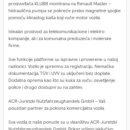
proizvođača KLUBB montirana na Renault Master –
hidraulična pumpa se pokreće preko magnetne spojke
pomoću klinastog kaiša koji vuče motor vozila.
Idealan proizvod za telekomunikacione i elektro
kompanije, ali i za komunalna preduzeća i molerske
firme.
Sve funkcije platforme su ispravne i proverene u našoj
radionici. Vozilo je spremno za registraciju. Nemačka
dokumentacija, TÜV i UVV su uključeni bez doplate.
Dodatna oprema kao što su kuka za vuču, osvetljenje,
police i drugo dostupni su na zahtev.
ACR-Juretzki Nutzfahrzeughandels GmbH – Vaš
pouzdan partner za polovna komercijalna vozila
Sva vozila iz naše ponude su u vlasništvu ACR-Juretzki
Nutzfahrzeughandels GmbH. Prikaz vršimo isključivo