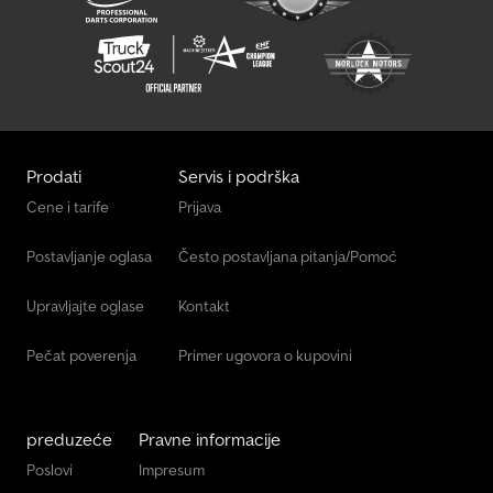
Prodati
Servis i podrška
Cene i tarife
Prijava
Postavljanje oglasa
Često postavljana pitanja/Pomoć
Upravljajte oglase
Kontakt
Pečat poverenja
Primer ugovora o kupovini
preduzeće
Pravne informacije
Poslovi
Impresum