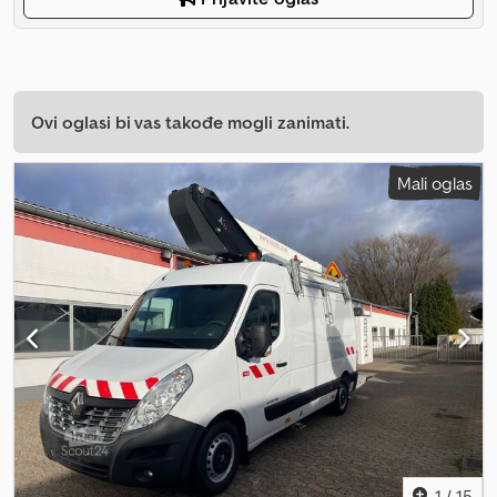
Ovi oglasi bi vas takođe mogli zanimati.
Mali oglas
1
/
15