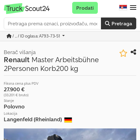
Prodati
Pretraga
/ ... / ID oglasa: A793-73-51
Berač višanja
Renault
Master Arbeitsbühne
2Personen Korb200 kg
Fiksna cena plus PDV
27.900 €
(33.201 € bruto)
Stanje
Polovno
Lokacija
Langenfeld (Rheinland)