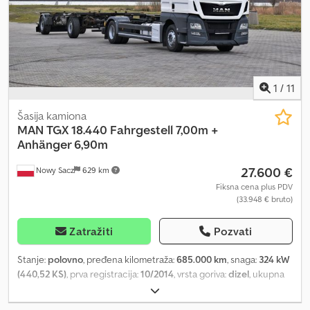
kg – 35 q.li Zapremina – 2.287 cm³ Snaga – 120 KS – 85 kW Cena :
34.000,00 € + PDV
1
/
11
Šasija kamiona
MAN
TGX 18.440 Fahrgestell 7,00m +
Anhänger 6,90m
27.600 €
Nowy Sacz
629 km
Fiksna cena plus PDV
(33.948 € bruto)
Zatražiti
Pozvati
Stanje:
polovno
, pređena kilometraža:
685.000 km
, snaga:
324 kW
(440,52 KS)
, prva registracija:
10/2014
, vrsta goriva:
dizel
, ukupna
težina:
18.000 kg
, konfiguracija osovina:
2 osovine
, kočnice:
retarder
, boja:
bela
, tip prenosa:
automatski
, dužina tovarnog