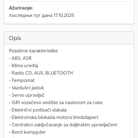
Ažuriranje:
последњи пут дана 17.10.2025
Opis
Posebne karakteristike
- ABS, ASR
- Klima uređaj
- Radio CD, AUX, BLUETOOTH
- Tempomat
- Vazdušni jastuk
- Servo upravljač
- ISRI vozačevo sedište sa naslonom za ruke
- Električni podizači stakala
- Elektronska blokada motora (imobilajzer)
- Centralno zaključavanje sa daljinskim upravljačem
- Bord kompjuter