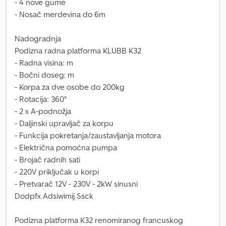
- 4 nove gume
- Nosač merdevina do 6m
Nadogradnja
Podizna radna platforma KLUBB K32
- Radna visina: m
- Bočni doseg: m
- Korpa za dve osobe do 200kg
- Rotacija: 360°
- 2 x A-podnožja
- Daljinski upravljač za korpu
- Funkcija pokretanja/zaustavljanja motora
- Električna pomoćna pumpa
- Brojač radnih sati
- 220V priključak u korpi
- Pretvarač 12V - 230V - 2kW sinusni
Dodpfx Adsiwimij Ssck
Podizna platforma K32 renomiranog francuskog