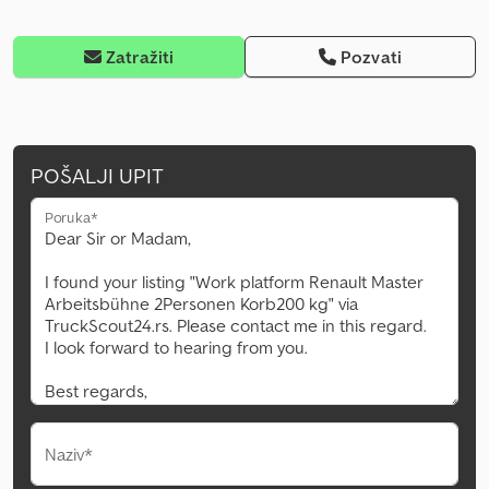
Zatražiti
Pozvati
POŠALJI UPIT
Poruka*
Naziv*