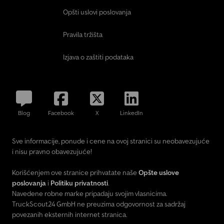
Opšti uslovi poslovanja
Pravila tržišta
Izjava o zaštiti podataka
Blog
Facebook
X
LinkedIn
Sve informacije, ponude i cene na ovoj stranici su neobavezujuće
i nisu pravno obavezujuće!
Korišćenjem ove stranice prihvatate naše
Opšte uslove
poslovanja
i
Politiku privatnosti
.
Navedene robne marke pripadaju svojim vlasnicima.
TruckScout24 GmbH ne preuzima odgovornost za sadržaj
povezanih eksternih internet stranica.