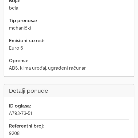
Boja:
bela
Tip prenosa:
mehanički
Emisioni razred:
Euro 6
Oprema:
ABS, klima uređaj, ugrađeni računar
Detalji ponude
ID oglasa:
A793-73-51
Referentni broj:
9208