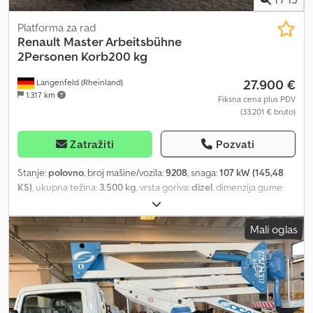
Platforma za rad
Renault
Master Arbeitsbühne
2Personen Korb200 kg
27.900 €
Langenfeld (Rheinland)
1.317 km
Fiksna cena plus PDV
(33.201 € bruto)
Zatražiti
Pozvati
Stanje:
polovno
, broj mašine/vozila:
9208
, snaga:
107 kW (145,48
KS)
, ukupna težina:
3.500 kg
, vrsta goriva:
dizel
, dimenzija gume:
225/65r16c
, boja:
bela
, pređena kilometraža:
193.180 km
, prva
registracija:
05/2018
, maksimalna nosivost:
460 kg
, tip prenosa:
Mali oglas
mehanički
, emisioni razred:
Euro 6
, Oprema:
ABS, klima uređaj,
ugrađeni računar
, Posebne karakteristike - ABS, ASR - Klima
uređaj - Radio CD, AUX, BLUETOOTH - Tempomat - Vazdušni jastuk
- Servo upravljač - ISRI vozačevo sedište sa naslonom za ruku -
Električni podizači prozora - Elektronska blokada motora -
Centralno zaključavanje sa daljinskim upravljačem - Bord