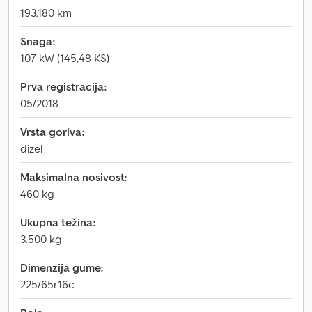
193.180 km
Snaga:
107 kW (145,48 KS)
Prva registracija:
05/2018
Vrsta goriva:
dizel
Maksimalna nosivost:
460 kg
Ukupna težina:
3.500 kg
Dimenzija gume:
225/65r16c