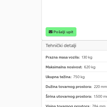
Pošalji upit
Tehnički detalji
Prazna masa vozila:
130 kg
Maksimalna nosivost:
620 kg
Ukupna težina:
750 kg
Dužina tovarnog prostora:
220 mm
Širina utovarnog prostora:
1.500 
Visina tovarnog prostora:
784 mm