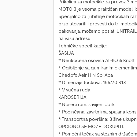
Prikolica za motocikle za prevoz 3 m
MOTO 3 je veoma praktičan model, ide
Specijalno za ljubitelje motocikala ra
brzo utovariti i prevesti do tri moto
pakovanja, možemo poslati UNITRAI
na vašu adresu.
Tehničke specifikacije:
ŠASIJA
* Neukočena osovina AL-KO ili Knott
* Ogibljenje sa gumiranim elementi
Chedpfx Aeir H N Soi Aoa
* Dimenzije točkova: 155/70 R13
* V vučna ruda
KAROSERIJA
* Noseći ram: savijeni oblik
* Pocinčana, zavrtnjima spajana kons
* Transportna površina: 3 šine ukupn
OPCIONO SE MOŽE DOKUPITI:
* Pomoćni točak sa steznim držače