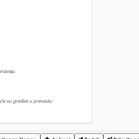
navaju.
će su greške u prevodu.