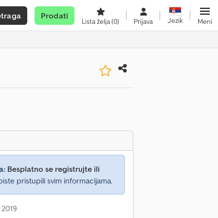
etraga
Prodati
Jezik
Lista želja
(0)
Prijava
Meni
a:
Besplatno se registrujte ili
iste pristupili svim informacijama.
 2019