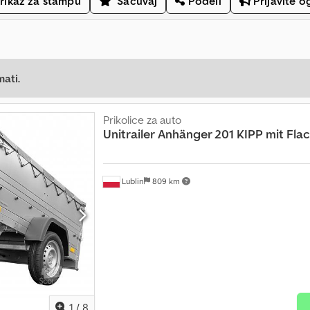
rikaz za štampu
Sačuvaj
Podeli
Prijavite o
mati.
Prikolice za auto
Unitrailer
Anhänger 201 KIPP mit Fla
Lublin
809 km
1
/
8