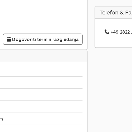
Telefon & Fa
+49 2822 .
Dogovoriti termin razgledanja
mm