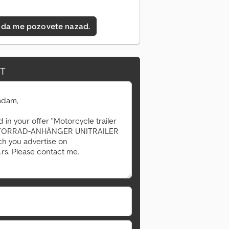
e
 da me pozovete nazad.
IT