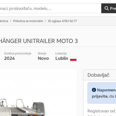
Pr
ikolica
Prikolica za motocikle
ID oglasa: A782-52-77
ÄNGER UNITRAILER MOTO 3
Godina proizvodnje
Stanje
Lokacija
2024
Novo
Lublin
Dobavljač
Napomen
prijavite,
da b
Registrovan od: