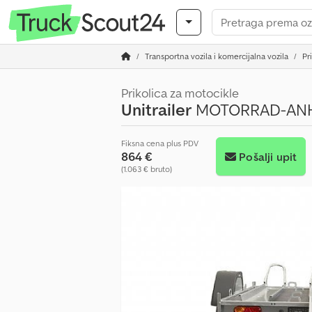
Transportna vozila i komercijalna vozila
Pr
Prikolica za motocikle
Unitrailer
MOTORRAD-ANH
Fiksna cena plus PDV
864 €
Pošalji upit
(1.063 € bruto)