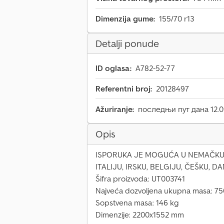
Dimenzija gume:
155/70 r13
Detalji ponude
ID oglasa:
A782-52-77
Referentni broj:
20128497
Ažuriranje:
последњи пут дана 12.0
Opis
ISPORUKA JE MOGUĆA U NEMAČKU,
ITALIJU, IRSKU, BELGIJU, ČEŠKU, D
Šifra proizvoda: UT003741
Najveća dozvoljena ukupna masa: 75
Sopstvena masa: 146 kg
Dimenzije: 2200x1552 mm