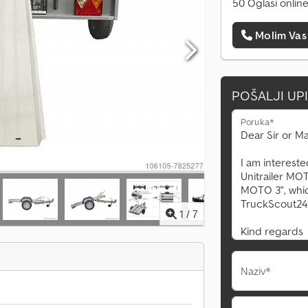
50 Oglasi onlin
Molim Vas
POŠALJI UP
Poruka*
1
/
7
Naziv*