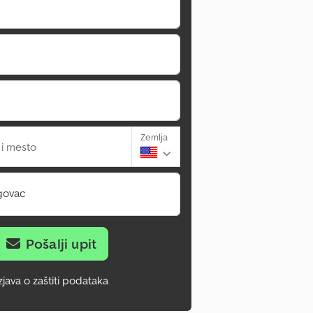
Zemlja
 i mesto
govac
Pošalji upit
zjava o zaštiti podataka