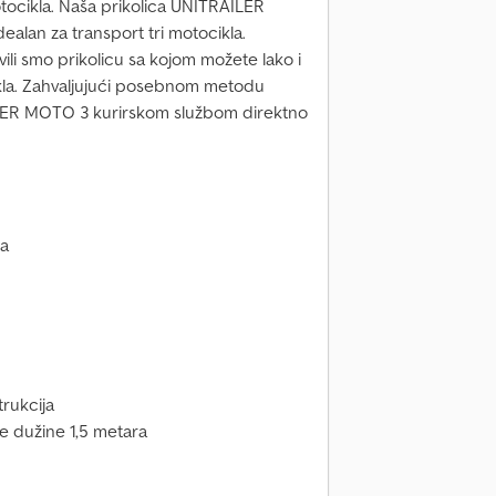
otocikla. Naša prikolica UNITRAILER
alan za transport tri motocikla.
zvili smo prikolicu sa kojom možete lako i
cikla. Zahvaljujući posebnom metodu
LER MOTO 3 kurirskom službom direktno
ma
trukcija
e dužine 1,5 metara
m