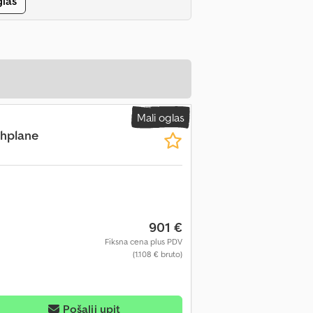
glas
Mali oglas
chplane
901 €
Fiksna cena plus PDV
(1.108 € bruto)
Pošalji upit