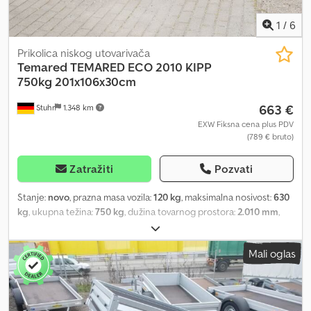
Ovde takođe možete nabaviti prikolicu i pribor po dogovoru: B L Y
S S transporttechnik GmbH Sonnenbergstraße 5A 38723 Seesen
1
/
6
Tel. .:.:.:.:.:.:.:.:.:.:.:.:.:.:.:.:.:.:.:.:.:.:.:.:.:.:.:.:.:.:.:.: .:.:.:.:.:.:.:.:.:.:.:.:.:.:.:.:.:.:.:.:.:.:.:.:.:.:.:.: B L Y S S
transporttechnik GmbH Dieselstraße 8 85084 Reichertshofen Tel.
Prikolica niskog utovarivača
=.=.=.=.=.=.=.=.=.=.=.=.=.=.=.=.=.=.=.=.=.=.=.=.=.=.=.=.=.=.=.=. =.=.=.=.=.=.=
Temared
TEMARED ECO 2010 KIPP
Ilustracije ne moraju odgovarati standardnoj opremi, zadržavamo
750kg 201x106x30cm
pravo na tehničke izmene (npr. veličina guma).
663 €
Stuhr
1.348 km
EXW Fiksna cena plus PDV
(789 € bruto)
Zatražiti
Pozvati
Stanje:
novo
, prazna masa vozila:
120 kg
, maksimalna nosivost:
630
kg
, ukupna težina:
750 kg
, dužina tovarnog prostora:
2.010 mm
,
širina utovarnog prostora:
1.060 mm
, visina tovarnog prostora:
300
mm
, dimenzija gume:
155/70R13
, Mali i okretni putnički prikolica
Mali oglas
renomiranog proizvođača prikolica TEMARED. Otvoreni
sandučasti prikolica ECO2010KIPP idealna je za privatnu upotrebu
i prevoz manjih tereta. Bilo da je reč o baštenskom otpadu,
komadnom nameštaju ili svemu što je potrebno za privatnu ili malu