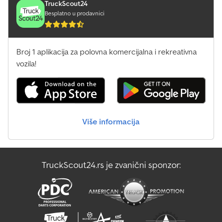
unutrašnja visina 1,35 m - materijal cerade 650g/m² - montaža
TruckScout24
mogući.
moguća uz doplatu Stranice, reling i ostalo - zadnja stranica
Besplatno u prodavnici
preklopna i skinjiva - sa izdržljivom i kvalitetnom zaštitom protiv
korozije - stranice od čeličnog lima sa Galvalume (aluminijum-cink
premazom), jednostrane - STEMA sigurnosna brava sa crvenom
Broj 1 aplikacija za polovna komercijalna i rekreativna
soft drškom - fiksni prednji zid - visina 35 cm Mogućnost kačenja
cerada i mreža - ugrađeni kukasti tasteri za pričvršćivanje cerada i
vozila!
mreža Šasija i ram - sigurnosna šasija sa kiper vučnom rudom -
vučna kugla sa sigurnosnim indikatorom - delimično pocinkovana
- vijčano spojena šasija - plastična zaštita od grebanja na vučnoj
kugli Utovarna površina i pod - celovita, protivklizna i vodootporna
šperploča - debljina 9 mm Rasveta - savremeno višenamensko
Više informacija
osvetljenje - sa zadnjim maglenim svetlom - 13-polni priključak
Točkovi i osovine - čvrsta gumena osovina sa oprugom - ležajevi
točkova bez potrebe za održavanjem - otporni plastični blatobrani
- sa zaštitnim gumenim zavjesicama Dkedpjgk Exfjfx Ahisr
TruckScout24.rs je zvanični sponzor:
Mogućnosti za vezivanje i obezbeđenje tereta - 6 uvučenih
veznih okova, integrisanih u ramu na tovarnoj površini
Dokumentacija i troškovi prevoza - troškovi prevoza do nas su već
uračunati - uključuje saobraćajnu dozvolu (deo 2 potvrde o
registraciji) - uključuje COC dokument (sertifikat o usklađenosti
sa EU) - nema dodatnih nepoželjnih troškova - smanjenje nosivosti