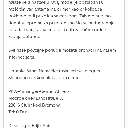
nalaze se u nastavku. Ovaj model je dostupan i u
različitim varijantama, na primer kao prikolica sa
poklopcem ili prikolica sa ceradom. Takođe nudimo
dodatnu opremu za prikolice kao što su nadogradnje,
cerada i ram, ravna cerada, kutija za vučnu rudu i
zadnje potpore.
Sve naše povoljne ponude možete pronaći i na našem
internet sajtu.
Isporuka širom Nemačke (osim ostrva) moguća!
Slobodno nas kontaktirajte za cenu.
PKW-Anhänger-Center Ahrens
Moordeicher Landstraße 37
28816 Stuhr kod Bremena
Tel: 0 Fax:
Dksdpsgtq Edjfx Ahior