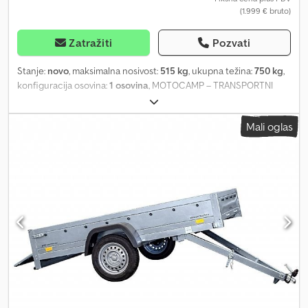
(1.999 € bruto)
šperploča, debljine 9 mm Dkjdpfxsir H Rws Ahisr STRANICE - sve
stranice izrađene su od pocinkovanog čelika. Ukupna visina
stranica: 70 cm Troškovi isporuke se dodatno obračunavaju.
Zatražiti
Pozvati
Stanje:
novo
, maksimalna nosivost:
515 kg
, ukupna težina:
750 kg
,
konfiguracija osovina:
1 osovina
, MOTOCAMP – TRANSPORTNI
PRIKLOP ZA MOTOCIKLE Tehničke karakteristike * Tip priklopa:
Motocamp * Ukupna težina: 750 kg * Nosivost: 515 kg * Unutrašnje
Mali oglas
dimenzije: D: 200 cm, Š: 100 cm * Pod: aluminijumska rebrasta
ploča + pod od višeslojnog drveta * Broj priveznih tačaka: 6 *
Okvir: čelični okvir, zavaren, potpuno pocinkovan vručim
postupkom, lakiran * Pretinac za odlaganje: 41x33x34 cm * Gume:
195/55R10C * Proizvođač osovina: AL-KO ili KNOTT * Broj osovina: 1
Dodpfx Aothl Rrjhiekr * Neovješena osovina * Potporni točak –
standardna oprema * Rezervni točak * Nosiljka za bicikle sa
držačima, za 2 bicikla * Aluminijumske rampe za utovar – sklopive *
Držač prednjeg točka – zaključavajući i podesiv Plus troškovi za
saobraćajnu dozvolu / sertifikat COC: 49,99 € Cene uključuju PDV.
Dozvola za brzinu od 100 km/h je moguća samo ako je minimalna
prazna težina vučnog vozila 2500 kg! Slike ne moraju odgovarati
standardnoj opremi, zadržavamo pravo na tehničke izmene (npr.