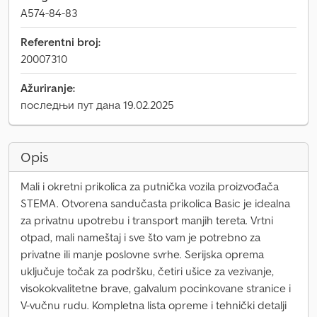
A574-84-83
Referentni broj:
20007310
Ažuriranje:
последњи пут дана 19.02.2025
Opis
Mali i okretni prikolica za putnička vozila proizvođača
STEMA. Otvorena sandučasta prikolica Basic je idealna
za privatnu upotrebu i transport manjih tereta. Vrtni
otpad, mali nameštaj i sve što vam je potrebno za
privatne ili manje poslovne svrhe. Serijska oprema
uključuje točak za podršku, četiri ušice za vezivanje,
visokokvalitetne brave, galvalum pocinkovane stranice i
V-vučnu rudu. Kompletna lista opreme i tehnički detalji