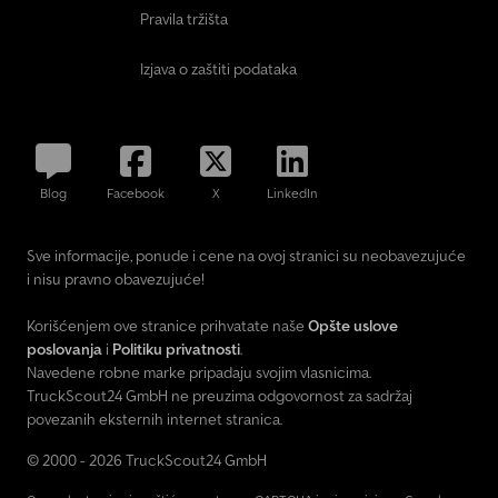
Pravila tržišta
Izjava o zaštiti podataka
Blog
Facebook
X
LinkedIn
Sve informacije, ponude i cene na ovoj stranici su neobavezujuće
i nisu pravno obavezujuće!
Korišćenjem ove stranice prihvatate naše
Opšte uslove
poslovanja
i
Politiku privatnosti
.
Navedene robne marke pripadaju svojim vlasnicima.
TruckScout24 GmbH ne preuzima odgovornost za sadržaj
povezanih eksternih internet stranica.
© 2000 - 2026 TruckScout24 GmbH