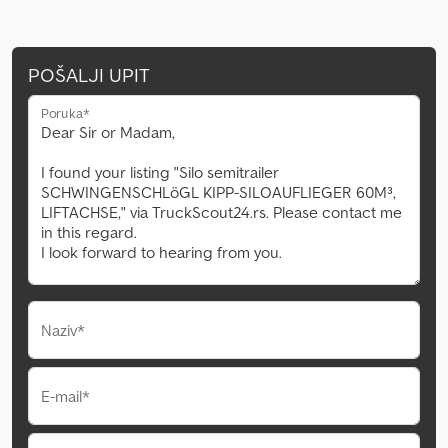
POŠALJI UPIT
Poruka*
Naziv*
E-mail*