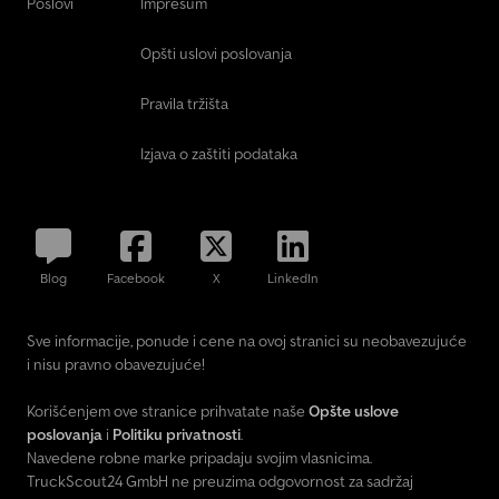
Poslovi
Impresum
Opšti uslovi poslovanja
Pravila tržišta
Izjava o zaštiti podataka
Blog
Facebook
X
LinkedIn
Sve informacije, ponude i cene na ovoj stranici su neobavezujuće
i nisu pravno obavezujuće!
Korišćenjem ove stranice prihvatate naše
Opšte uslove
poslovanja
i
Politiku privatnosti
.
Navedene robne marke pripadaju svojim vlasnicima.
TruckScout24 GmbH ne preuzima odgovornost za sadržaj