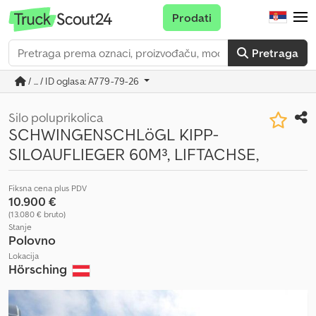
Prodati
Pretraga
/ ... / ID oglasa: A779-79-26
Silo poluprikolica
SCHWINGENSCHLöGL KIPP-
SILOAUFLIEGER 60M³, LIFTACHSE,
Fiksna cena plus PDV
10.900 €
(13.080 € bruto)
Stanje
Polovno
Lokacija
Hörsching