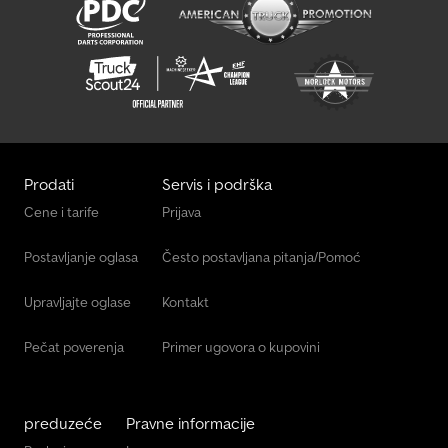
Prodati
Servis i podrška
Cene i tarife
Prijava
Postavljanje oglasa
Često postavljana pitanja/Pomoć
Upravljajte oglase
Kontakt
Pečat poverenja
Primer ugovora o kupovini
preduzeće
Pravne informacije