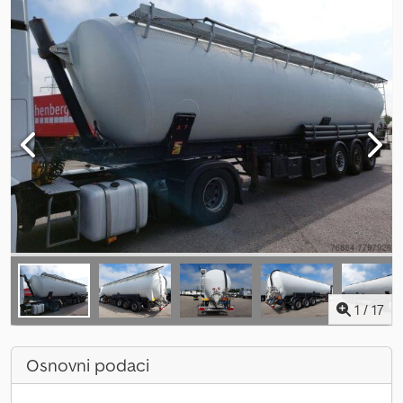
1
/
17
Osnovni podaci