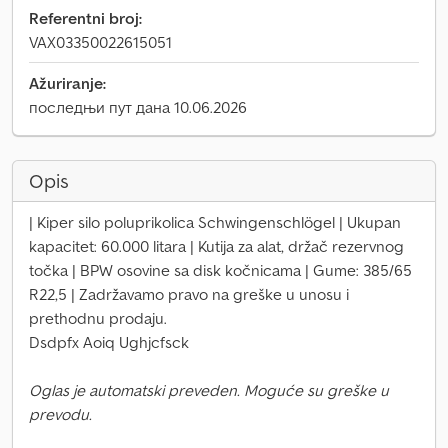
Referentni broj:
VAX03350022615051
Ažuriranje:
последњи пут дана 10.06.2026
Opis
| Kiper silo poluprikolica Schwingenschlögel | Ukupan
kapacitet: 60.000 litara | Kutija za alat, držač rezervnog
točka | BPW osovine sa disk kočnicama | Gume: 385/65
R22,5 | Zadržavamo pravo na greške u unosu i
prethodnu prodaju.
Dsdpfx Aoiq Ughjcfsck
Oglas je automatski preveden. Moguće su greške u
prevodu.