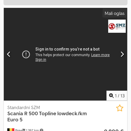
Mali oglas
1
/
13
Standardni SZM
Scania
R 500 Topline lowdeck/km
Euro 5
Bree
1.397 km