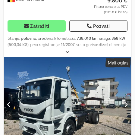
9.800 €
Fiksna cena plus PDV
(11.858 € bruto)
Zatražiti
Pozvati
Stanje:
polovno
, pređena kilometraža:
738.010 km
, snaga:
368 kW
(500,34 KS)
, prva registracija:
11/2007
, vrsta goriva:
dizel
, dimenzija
gume:
385/55R22-5
, stanje pneumatika:
25 procenat
,
konfiguracija osovina:
4x2
, međuosovinsko rastojanje:
3.700 mm
,
Mali oglas
gorivo:
dizel
, kočnice:
retarder
, tip prenosa:
poluautomatski
, broj
stepeni prenosa:
12
, emisioni razred:
Euro 5
, suspencija:
vazduh
,
ukupna dužina:
5.800 mm
, ukupna visina:
3.800 mm
, Godina
proizvodnje:
2007
, Oprema:
klima uređaj, retarder, spojler
, =
Dodatne opcije i oprema = - Digitalni tahograf - Radio/CD plejer -
Suncobranska klapna = Napomene = Lowdeck Euro 5 = Dodatne
informacije = Profil guma: 25% Vešanje: Vazdušno vešanje Prednja
osovina: Dimenzija guma: 385/55R22.5; Upravljana Dimenzija zadnjih
guma: 315/70R22.5 Zapremina motora: 15.607 cc Prazna masa: 7.790
kg Nosivost: 11.210 kg Dozvoljena ukupna masa vozila: 19.000 kg
Visina sedla (fifth wheel): 1,2 m = Informacije o firmi = Molimo uvek
navedite lager broj prilikom upita (8 cifara) Kod SMZ Smeets &