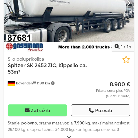
1
/
15
Silo poluprikolica
Spitzer
SK 2453 ZIC, Kippsilo ca.
53m³
8.900 €
Bovenden
1.180 km
Fiksna cena plus PDV
(10.591 € bruto)
Zatražiti
Pozvati
Stanje:
polovno
, prazna masa vozila:
7.900 kg
, maksimalna nosivost:
26.100 kg
, ukupna težina:
34.000 kg
, konfiguracija osovina:
3
osovine
, prva registracija:
12/1986
, zapremina tovarnog prostora: