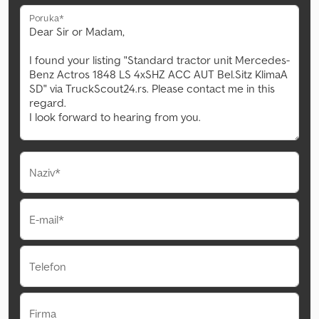
Poruka*
Naziv*
E-mail*
Telefon
Firma