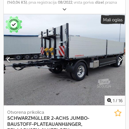
(140,04 KS)
, prva registracija:
08/2022
, vrsta goriva:
dizel
, prazna
masa vozila:
2.100 kg
, maksimalna nosivost:
1.325 kg
, ukupna težina:
3.500 kg
, konfiguracija osovina:
2 osovine
, međuosovinsko
Mali oglas
rastojanje:
4.035 mm
, kabina vozača:
dnevna kabina
, tip prenosa:
mehanički
, broj sedišta:
3
, Oprema:
ABS, klima uređaj
, | Peugeot
Boxer L3H2 | Manuelni menjač, 3 sedišta | Klima uređaj | 103 kW /
140 KS | Električni prozori | Bočna klizna vrata | Zadnja vrata |
Utovarna površina cca. D: 3,40 m Š: 1,80 m V: 1,90 m | Pridržavamo
pravo na greške, tipografske greške i prethodnu prodaju Dodjx H
Axcjpfx Aggeck
1
/
16
Otvorena prikolica
SCHWARZMüLLER
2-ACHS JUMBO-
BAUSTOFF-PLATEAUANHäNGER,