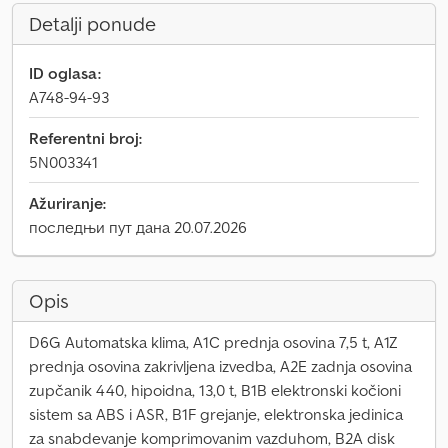
Detalji ponude
ID oglasa:
A748-94-93
Referentni broj:
5N003341
Ažuriranje:
последњи пут дана 20.07.2026
Opis
D6G Automatska klima, A1C prednja osovina 7,5 t, A1Z
prednja osovina zakrivljena izvedba, A2E zadnja osovina
zupčanik 440, hipoidna, 13,0 t, B1B elektronski kočioni
sistem sa ABS i ASR, B1F grejanje, elektronska jedinica
za snabdevanje komprimovanim vazduhom, B2A disk