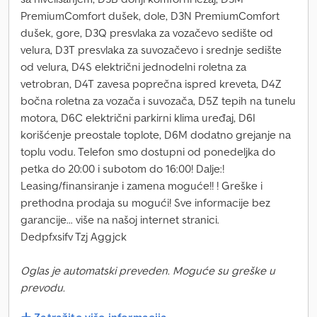
PremiumComfort dušek, dole, D3N PremiumComfort
dušek, gore, D3Q presvlaka za vozačevo sedište od
velura, D3T presvlaka za suvozačevo i srednje sedište
od velura, D4S električni jednodelni roletna za
vetrobran, D4T zavesa poprečna ispred kreveta, D4Z
bočna roletna za vozača i suvozača, D5Z tepih na tunelu
motora, D6C električni parkirni klima uređaj, D6I
korišćenje preostale toplote, D6M dodatno grejanje na
toplu vodu. Telefon smo dostupni od ponedeljka do
petka do 20:00 i subotom do 16:00! Dalje:!
Leasing/finansiranje i zamena moguće!! ! Greške i
prethodna prodaja su mogući! Sve informacije bez
garancije... više na našoj internet stranici.
Dedpfxsifv Tzj Aggjck
Oglas je automatski preveden. Moguće su greške u
prevodu.