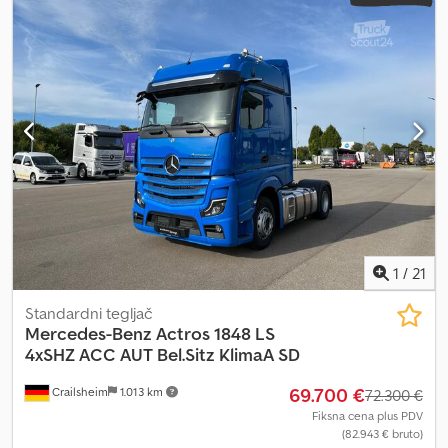
1
/
21
Standardni tegljač
Mercedes-Benz
Actros 1848 LS
4xSHZ ACC AUT Bel.Sitz KlimaA SD
69.700 €
Crailsheim
1.013 km
72.300 €
Fiksna cena plus PDV
(82.943 € bruto)