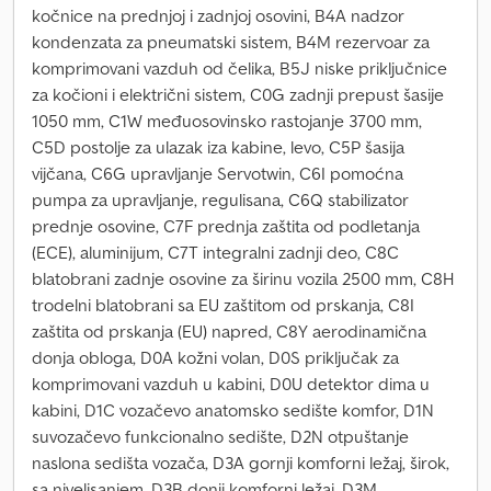
kočnice na prednjoj i zadnjoj osovini, B4A nadzor
kondenzata za pneumatski sistem, B4M rezervoar za
komprimovani vazduh od čelika, B5J niske priključnice
za kočioni i električni sistem, C0G zadnji prepust šasije
1050 mm, C1W međuosovinsko rastojanje 3700 mm,
C5D postolje za ulazak iza kabine, levo, C5P šasija
vijčana, C6G upravljanje Servotwin, C6I pomoćna
pumpa za upravljanje, regulisana, C6Q stabilizator
prednje osovine, C7F prednja zaštita od podletanja
(ECE), aluminijum, C7T integralni zadnji deo, C8C
blatobrani zadnje osovine za širinu vozila 2500 mm, C8H
trodelni blatobrani sa EU zaštitom od prskanja, C8I
zaštita od prskanja (EU) napred, C8Y aerodinamična
donja obloga, D0A kožni volan, D0S priključak za
komprimovani vazduh u kabini, D0U detektor dima u
kabini, D1C vozačevo anatomsko sedište komfor, D1N
suvozačevo funkcionalno sedište, D2N otpuštanje
naslona sedišta vozača, D3A gornji komforni ležaj, širok,
sa nivelisanjem, D3B donji komforni ležaj, D3M