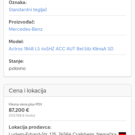
Oznaka:
Standardni tegljač
Proizvođač:
Mercedes-Benz
Model:
Actros 1848 LS 4xSHZ ACC AUT Bel.Sitz KlimaA SD
Stanje:
polovno
Cena i lokacija
Fiksna cena plus PDV
87.200 €
(103.768 € bruto)
Lokacija prodavca:
Ludwig-Erhard-Str. 125, 74564 Crailsheim, Nemačka