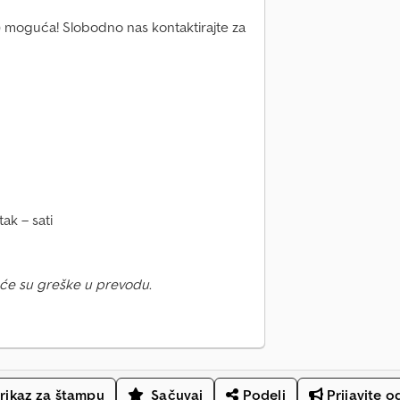
 moguća! Slobodno nas kontaktirajte za
ak – sati
će su greške u prevodu.
rikaz za štampu
Sačuvaj
Podeli
Prijavite o