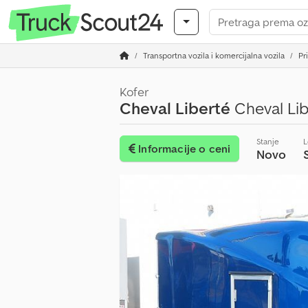
Transportna vozila i komercijalna vozila
Pr
Kofer
Cheval Liberté
Cheval Li
Stanje
L
Informacije o ceni
Novo