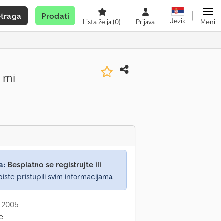
etraga
Prodati
Jezik
Lista želja
(0)
Prijava
Meni
 mi
a:
Besplatno se registrujte ili
iste pristupili svim informacijama.
: 2005
ne