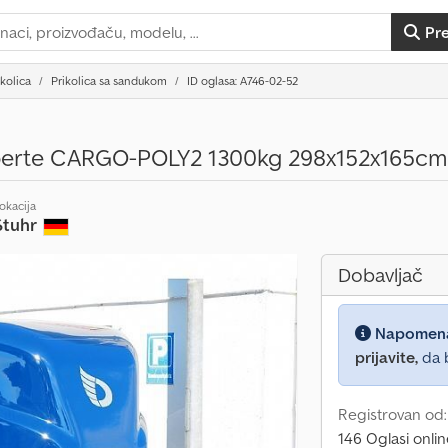
Pr
ikolica
Prikolica sa sandukom
ID oglasa: A746-02-52
berte CARGO-POLY2 1300kg 298x152x165cm
okacija
Stuhr
Dobavljač
Napomen
prijavite,
da b
Registrovan od
146 Oglasi onli