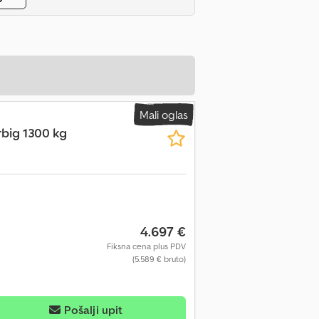
Mali oglas
rbig 1300 kg
4.697 €
Fiksna cena plus PDV
(5.589 € bruto)
Pošalji upit