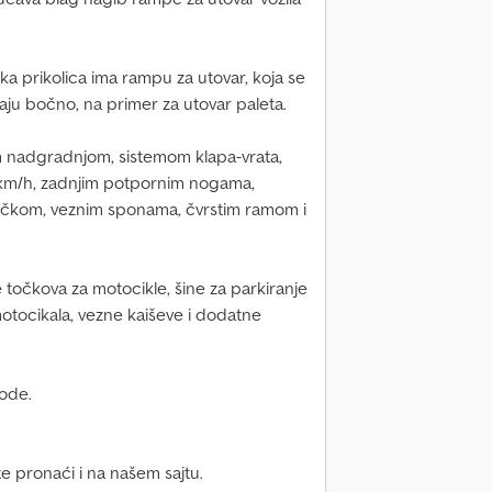
ka prikolica ima rampu za utovar, koja se
araju bočno, na primer za utovar paleta.
m nadgradnjom, sistemom klapa-vrata,
km/h, zadnjim potpornim nogama,
očkom, veznim sponama, čvrstim ramom i
očkova za motocikle, šine za parkiranje
motocikala, vezne kaiševe i dodatne
ode.
 pronaći i na našem sajtu.