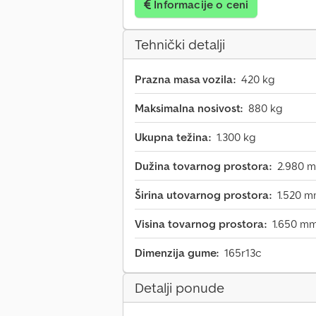
Informacije o ceni
Tehnički detalji
Prazna masa vozila:
420 kg
Maksimalna nosivost:
880 kg
Ukupna težina:
1.300 kg
Dužina tovarnog prostora:
2.980 
Širina utovarnog prostora:
1.520 
Visina tovarnog prostora:
1.650 m
Dimenzija gume:
165r13c
Detalji ponude