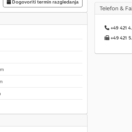
Dogovoriti termin razgledanja
Telefon & Fa
+49 421 4.
+49 421 5..
mm
mm
m