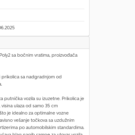
06.2025
-Poly2 sa bočnim vratima, proizvođača
 prikolica sa nadgradnjom od
.
a putnička vozila su izuzetne. Prikolica je
 visina ulaza od samo 35 cm
što je idealno za optimalne vozne
avisno vešanje točkova sa uzdužnim
rtizerima po automobilskim standardima.
ućava blag nagib rampe za utovar vozila