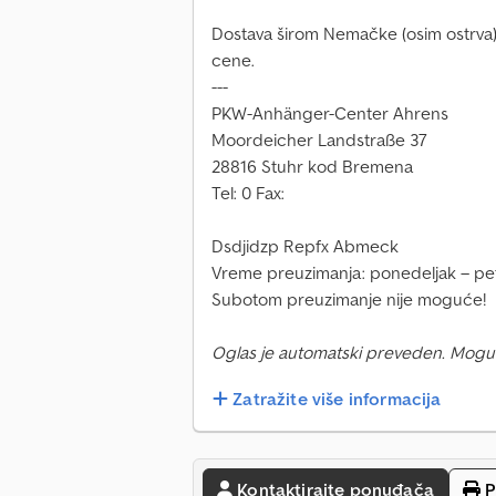
Dostava širom Nemačke (osim ostrva)
cene.
---
PKW-Anhänger-Center Ahrens
Moordeicher Landstraße 37
28816 Stuhr kod Bremena
Tel: 0 Fax:
Dsdjidzp Repfx Abmeck
Vreme preuzimanja: ponedeljak – pet
Subotom preuzimanje nije moguće!
Oglas je automatski preveden. Mogu
Zatražite više informacija
Kontaktirajte ponuđača
P