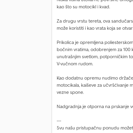
kao što su motocikl i kvad.
Za drugu vrstu tereta, ova sandučars
može koristiti i kao vrata koja se otv
Prikolica je opremljena poliestersko
bočnim vratima, odobrenjem za 100 
unutrašnjim svetlom, potporničkim t
V-vučnom rudom.
Kao dodatnu opremu nudimo držače t
motocikala, kaiševe za učvršćivanje 
vezne spone.
Nadgradnja je otporna na prskanje v
---
Svu našu pristupačnu ponudu možete