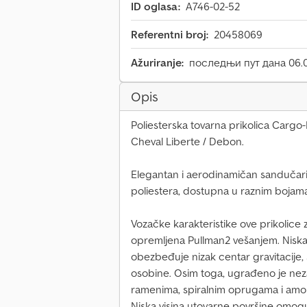
ID oglasa:
A746-02-52
Referentni broj:
20458069
Ažuriranje:
последњи пут дана 06.
Opis
Poliesterska tovarna prikolica Cargo
Cheval Liberte / Debon.
Elegantan i aerodinamičan sandučari
poliestera, dostupna u raznim bojama
Vozačke karakteristike ove prikolice z
opremljena Pullman2 vešanjem. Niska
obezbeđuje nizak centar gravitacije, 
osobine. Osim toga, ugrađeno je nez
ramenima, spiralnim oprugama i amo
Niska visina utovarne površine omog