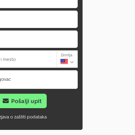
Zemlja
 i mesto
govac
Pošalji upit
zjava o zaštiti podataka