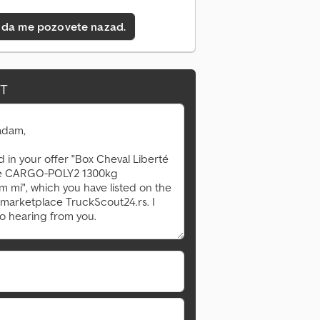
 da me pozovete nazad.
IT