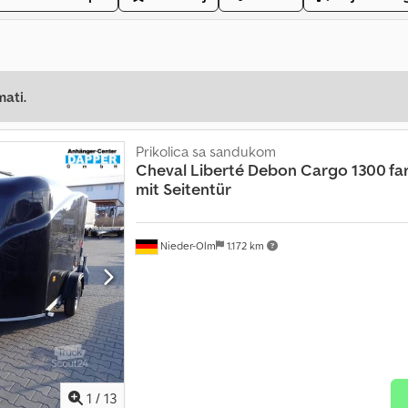
mati.
Prikolica sa sandukom
Cheval Liberté Debon
Cargo 1300 fa
mit Seitentür
Nieder-Olm
1.172 km
1
/
13