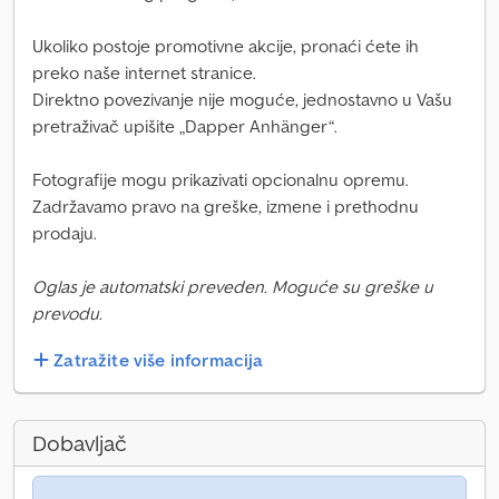
Ukoliko postoje promotivne akcije, pronaći ćete ih
preko naše internet stranice.
Direktno povezivanje nije moguće, jednostavno u Vašu
pretraživač upišite „Dapper Anhänger“.
Fotografije mogu prikazivati opcionalnu opremu.
Zadržavamo pravo na greške, izmene i prethodnu
prodaju.
Oglas je automatski preveden. Moguće su greške u
prevodu.
Zatražite više informacija
Dobavljač