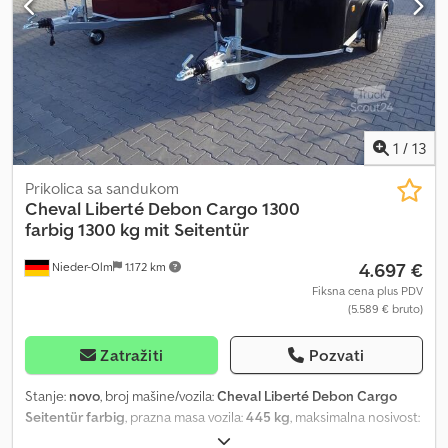
1
/
13
Prikolica sa sandukom
Cheval Liberté Debon
Cargo 1300
farbig 1300 kg mit Seitentür
4.697 €
Nieder-Olm
1.172 km
Fiksna cena plus PDV
(5.589 € bruto)
Zatražiti
Pozvati
Stanje:
novo
, broj mašine/vozila:
Cheval Liberté Debon Cargo
Seitentür farbig
, prazna masa vozila:
445 kg
, maksimalna nosivost:
855 kg
, ukupna težina:
1.300 kg
, konfiguracija osovina:
1 osovina
,