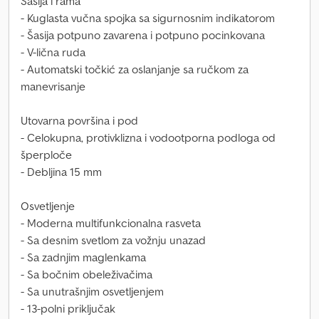
Šasija i rama
- Kuglasta vučna spojka sa sigurnosnim indikatorom
- Šasija potpuno zavarena i potpuno pocinkovana
- V-lična ruda
- Automatski točkić za oslanjanje sa ručkom za
manevrisanje
Utovarna površina i pod
- Celokupna, protivklizna i vodootporna podloga od
šperploče
- Debljina 15 mm
Osvetljenje
- Moderna multifunkcionalna rasveta
- Sa desnim svetlom za vožnju unazad
- Sa zadnjim maglenkama
- Sa bočnim obeleživačima
- Sa unutrašnjim osvetljenjem
- 13-polni priključak