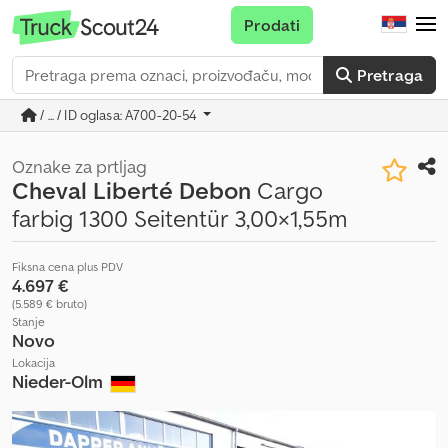
Prodati
Pretraga
/ ... / ID oglasa: A700-20-54
Oznake za prtljag
Cheval Liberté Debon
Cargo
farbig 1300 Seitentür 3,00×1,55m
Fiksna cena plus PDV
4.697 €
(5.589 € bruto)
Stanje
Novo
Lokacija
Nieder-Olm