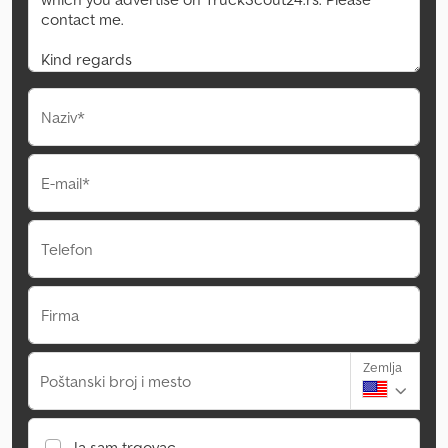
Naziv*
E-mail*
Telefon
Firma
Zemlja
Poštanski broj i mesto
Ja sam trgovac