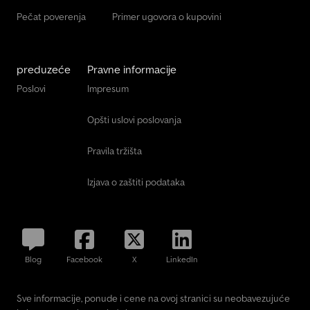
Pečat poverenja
Primer ugovora o kupovini
preduzeće
Pravne informacije
Poslovi
Impresum
Opšti uslovi poslovanja
Pravila tržišta
Izjava o zaštiti podataka
Blog
Facebook
X
LinkedIn
Sve informacije, ponude i cene na ovoj stranici su neobavezujuće