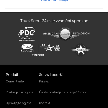
za veću sigurnost 13-polni priključak, EU oprema Točkovi i osovine
obrtna osovina sa novom kinematikom otporni plastični blatobrani
klinovi za osiguranje sa nosačem montirani Mogućnosti vezivanja i
obezbeđivanja tereta brojni vezni punktovi na trostranom relingu
TruckScout24.rs je zvanični sponzor:
sa nosivošću od 400 daN (testirano prema DIN 75410-1)
Prodati
Servis i podrška
Cene i tarife
Prijava
Postavljanje oglasa
Često postavljana pitanja/Pomoć
Upravljajte oglase
Kontakt