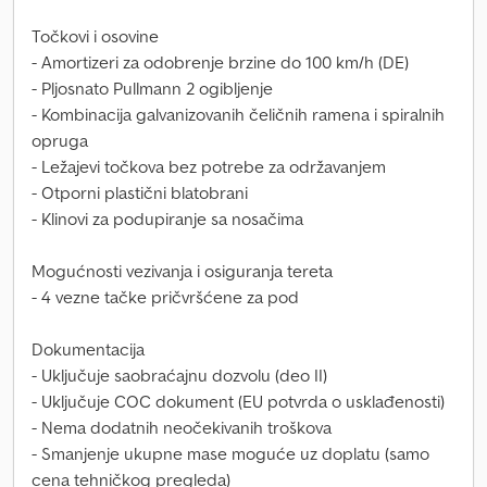
Točkovi i osovine
- Amortizeri za odobrenje brzine do 100 km/h (DE)
- Pljosnato Pullmann 2 ogibljenje
- Kombinacija galvanizovanih čeličnih ramena i spiralnih
opruga
- Ležajevi točkova bez potrebe za održavanjem
- Otporni plastični blatobrani
- Klinovi za podupiranje sa nosačima
Mogućnosti vezivanja i osiguranja tereta
- 4 vezne tačke pričvršćene za pod
Dokumentacija
- Uključuje saobraćajnu dozvolu (deo II)
- Uključuje COC dokument (EU potvrda o usklađenosti)
- Nema dodatnih neočekivanih troškova
- Smanjenje ukupne mase moguće uz doplatu (samo
cena tehničkog pregleda)