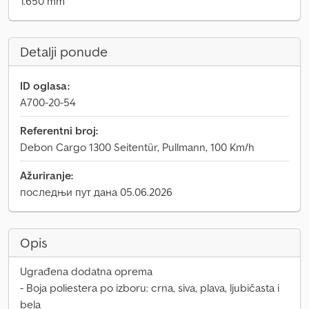
1.650 mm
Detalji ponude
ID oglasa:
A700-20-54
Referentni broj:
Debon Cargo 1300 Seitentür, Pullmann, 100 Km/h
Ažuriranje:
последњи пут дана 05.06.2026
Opis
Ugrađena dodatna oprema
- Boja poliestera po izboru: crna, siva, plava, ljubičasta i
bela