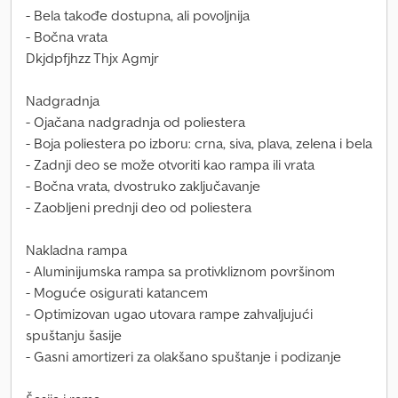
- Bela takođe dostupna, ali povoljnija
- Bočna vrata
Dkjdpfjhzz Thjx Agmjr
Nadgradnja
- Ojačana nadgradnja od poliestera
- Boja poliestera po izboru: crna, siva, plava, zelena i bela
- Zadnji deo se može otvoriti kao rampa ili vrata
- Bočna vrata, dvostruko zaključavanje
- Zaobljeni prednji deo od poliestera
Nakladna rampa
- Aluminijumska rampa sa protivkliznom površinom
- Moguće osigurati katancem
- Optimizovan ugao utovara rampe zahvaljujući
spuštanju šasije
- Gasni amortizeri za olakšano spuštanje i podizanje