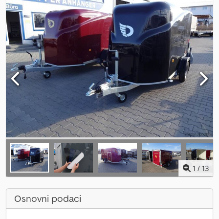
1
/
13
Osnovni podaci