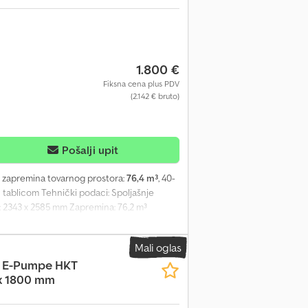
1.800 €
Fiksna cena plus PDV
(2.142 € bruto)
Pošalji upit
, zapremina tovarnog prostora:
76,4 m³
, 40-
 tablicom Tehnički podaci: Spoljašnje
ta: 2343 x 2585 mm Zapremina: 76,2 m³
 krovnih/podnih nosača debljine 3 do 4 mm
ivkom 4x pocinkovane spojnice za vrata 4x
Mali oglas
ne 4 mm Pod od presvučenih drvenih ploča,
t E-Pumpe HKT
 je u svakom trenutku po dogovoru na našem
5 x 1800 mm