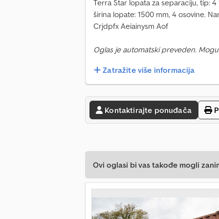
Terra Star lopata za separaciju, tip: 4 
širina lopate: 1500 mm, 4 osovine. N
Crjdpfx Aeiainysm Aof
Oglas je automatski preveden. Mogu
Zatražite više informacija
Kontaktirajte ponuđača
P
Ovi oglasi bi vas takođe mogli zani