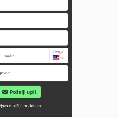
Zemlja
 i mesto
govac
Pošalji upit
zjava o zaštiti podataka