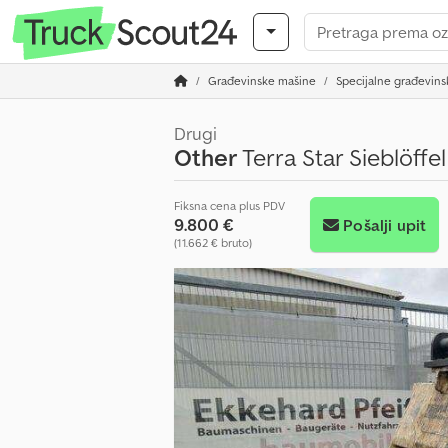
Građevinske mašine
Specijalne građevin
Drugi
Other
Terra Star Sieblöffe
Fiksna cena plus PDV
9.800 €
Pošalji upit
(11.662 € bruto)