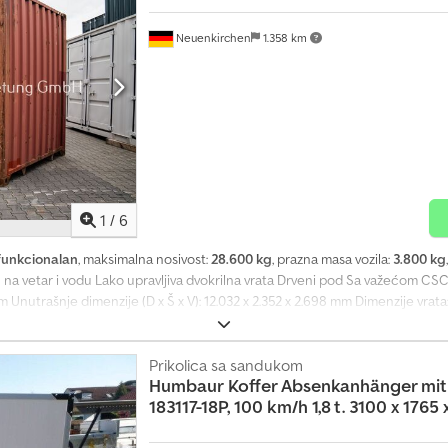
Neuenkirchen
1.358 km
1
/
6
funkcionalan
, maksimalna nosivost:
28.600 kg
, prazna masa vozila:
3.800 kg
 na vetar i vodu Lako upravljiva dvokrilna vrata Drveni pod Sa važećom CSC
6 mm Unutrašnje dimenzije (D x Š x V): 12.032 x 2.352 x 2.698 mm Dimenzije vra
rukcija kao noseći element sastoji se od 4x ugaona stuba, debljine 6 mm i
jine 2 mm Cedotp Tbnspfx Am Aorf Dvokrilna vrata sa kružnom gumenom zapt
pod krovnog rama Džepovi za viljuškar u uzdužnim podnim nosačima, deblji
Prikolica sa sandukom
Humbaur
Koffer Absenkanhänger mi
SO standardu Po želji dostavljamo uz doplatu. Pregled kontejnera moguć
183117-18P, 100 km/h 1,8 t. 3100 x 176