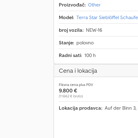
Proizvođač:
Other
Model:
Terra Star Sieblöffel Schauf
broj vozila:
NEW-16
Stanje:
polovno
Radni sati:
100 h
Cena i lokacija
Fiksna cena plus PDV
9.800 €
(11.662 € bruto)
Lokacija prodavca:
Auf der Binn 3