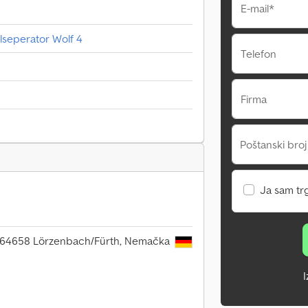
E-mail*
elseperator Wolf 4
Telefon
Firma
Poštanski broj
Ja sam tr
, 64658 Lörzenbach/Fürth, Nemačka
I