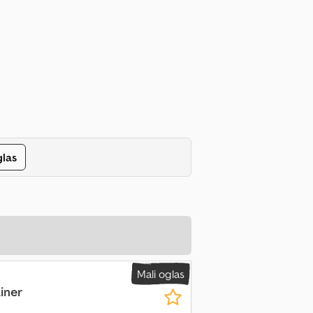
glas
Mali oglas
iner