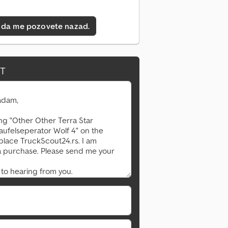
 da me pozovete nazad.
IT