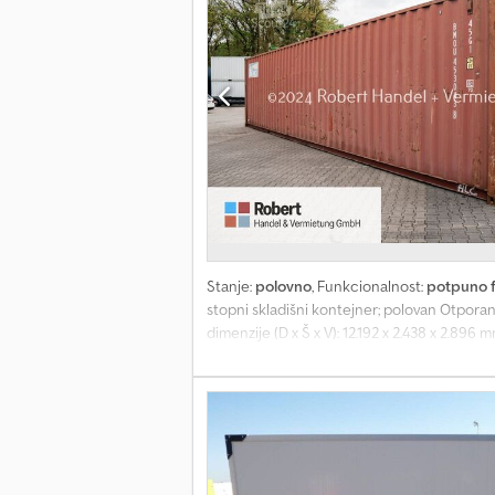
Stanje:
polovno
, Funkcionalnost:
potpuno 
stopni skladišni kontejner; polovan Otporan
dimenzije (D x Š x V): 12.192 x 2.438 x 2.89
Konstrukcija kontejnera: Čelična ram konst
Zidovi od profilisanog čeličnog lima debl
ventilaciona otvora na bočnim zidovima is
debljine 28 mm Vodootporna izgradnja po I
poslovnom prostoru u 48465 Schüttorf.