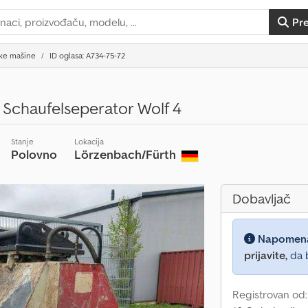
Pr
ske mašine
ID oglasa: A734-75-72
l Schaufelseperator Wolf 4
Stanje
Lokacija
Polovno
Lörzenbach/Fürth
Dobavljač
Napomen
prijavite,
da b
Registrovan od