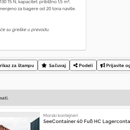
130 15 N, kapacitet: približno 1,5 m³,
amenjeno za bagere od 20 tona naviše.
će su greške u prevodu.
rikaz za štampu
Sačuvaj
Podeli
Prijavite o
mati.
Morski kontejneri
SeeContainer 40 Fuß HC Lagerconta