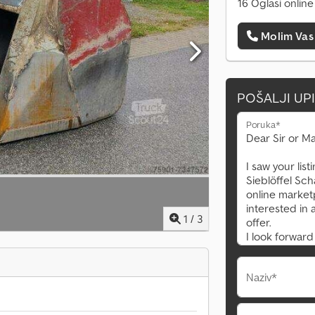
16 Oglasi online
Molim Vas
POŠALJI UP
Poruka*
1
/
3
Naziv*