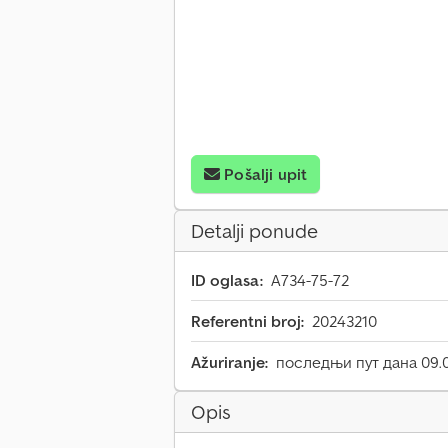
Pošalji upit
Detalji ponude
ID oglasa:
A734-75-72
Referentni broj:
20243210
Ažuriranje:
последњи пут дана 09.
Opis