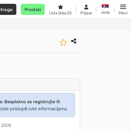
etraga
Prodati
Jezik
Lista želja
(0)
Prijava
Meni
a:
Besplatno se registrujte ili
iste pristupili svim informacijama.
: 2009