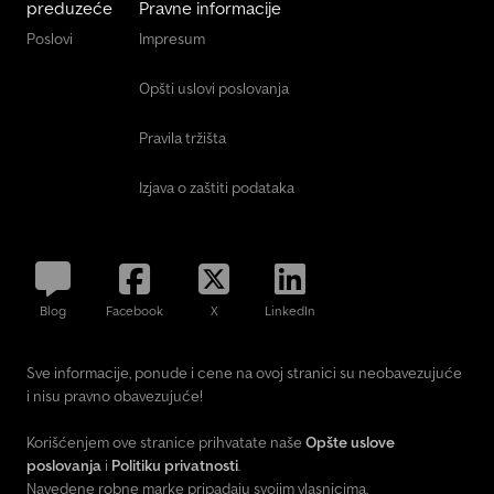
preduzeće
Pravne informacije
Poslovi
Impresum
Opšti uslovi poslovanja
Pravila tržišta
Izjava o zaštiti podataka
Blog
Facebook
X
LinkedIn
Sve informacije, ponude i cene na ovoj stranici su neobavezujuće
i nisu pravno obavezujuće!
Korišćenjem ove stranice prihvatate naše
Opšte uslove
poslovanja
i
Politiku privatnosti
.
Navedene robne marke pripadaju svojim vlasnicima.