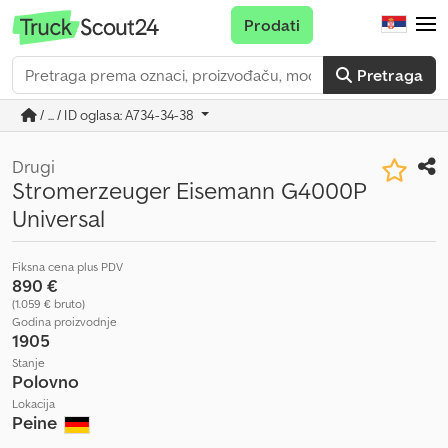
Prodati
Pretraga
/ ... / ID oglasa: A734-34-38
Drugi
Stromerzeuger Eisemann G4000P
Universal
Fiksna cena plus PDV
890 €
(1.059 € bruto)
Godina proizvodnje
1905
Stanje
Polovno
Lokacija
Peine