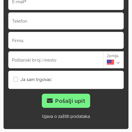
E-mail*
Telefon
Firma
Zemlja
Poštanski broj i mesto
Ja sam trgovac
Pošalji upit
Izjava o zaštiti podataka