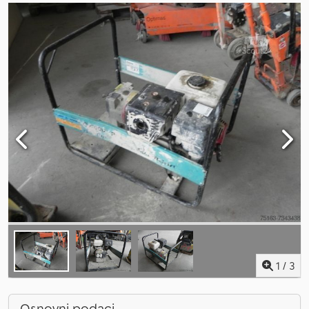
1
/
3
Osnovni podaci