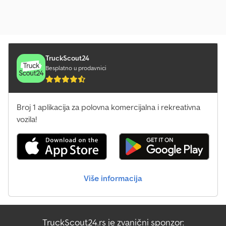
TruckScout24
Besplatno u prodavnici
Broj 1 aplikacija za polovna komercijalna i rekreativna
vozila!
Više informacija
TruckScout24.rs je zvanični sponzor: