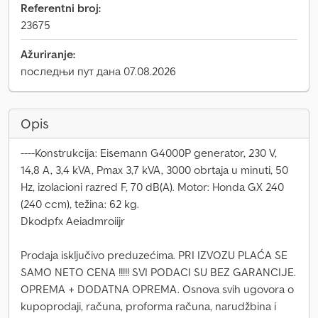
Referentni broj:
23675
Ažuriranje:
последњи пут дана 07.08.2026
Opis
----Konstrukcija: Eisemann G4000P generator, 230 V,
14,8 A, 3,4 kVA, Pmax 3,7 kVA, 3000 obrtaja u minuti, 50
Hz, izolacioni razred F, 70 dB(A). Motor: Honda GX 240
(240 ccm), težina: 62 kg.
Dkodpfx Aeiadmroiijr
Prodaja isključivo preduzećima. PRI IZVOZU PLAĆA SE
SAMO NETO CENA !!!!! SVI PODACI SU BEZ GARANCIJE.
OPREMA + DODATNA OPREMA. Osnova svih ugovora o
kupoprodaji, računa, proforma računa, narudžbina i