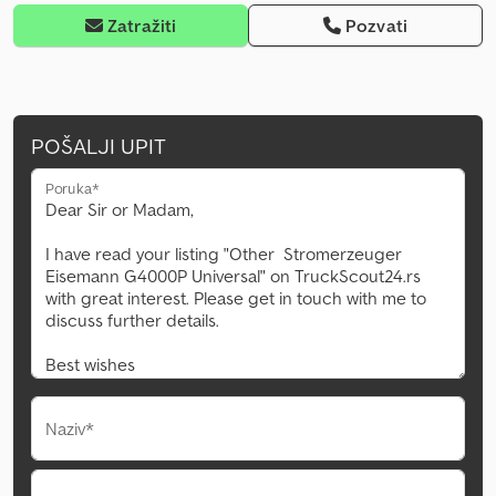
Zatražiti
Pozvati
POŠALJI UPIT
Poruka*
Naziv*