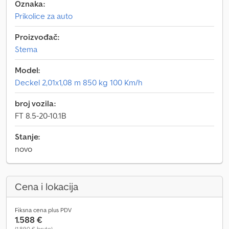
Oznaka:
Prikolice za auto
Proizvođač:
Stema
Model:
Deckel 2,01x1,08 m 850 kg 100 Km/h
broj vozila:
FT 8.5-20-10.1B
Stanje:
novo
Cena i lokacija
Fiksna cena plus PDV
1.588 €
(1.890 € bruto)