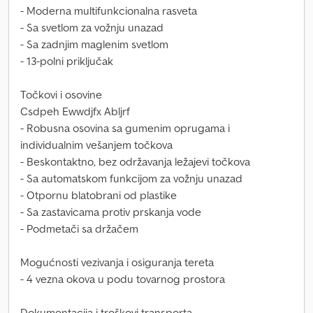
- Moderna multifunkcionalna rasveta
- Sa svetlom za vožnju unazad
- Sa zadnjim maglenim svetlom
- 13-polni priključak
Točkovi i osovine
Csdpeh Ewwdjfx Abljrf
- Robusna osovina sa gumenim oprugama i
individualnim vešanjem točkova
- Beskontaktno, bez održavanja ležajevi točkova
- Sa automatskom funkcijom za vožnju unazad
- Otpornu blatobrani od plastike
- Sa zastavicama protiv prskanja vode
- Podmetači sa držačem
Mogućnosti vezivanja i osiguranja tereta
- 4 vezna okova u podu tovarnog prostora
Dokumentacija i troškovi transporta