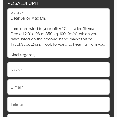
POŠALJI UPIT
Poruka*
Naziv*
E-mail*
Telefon