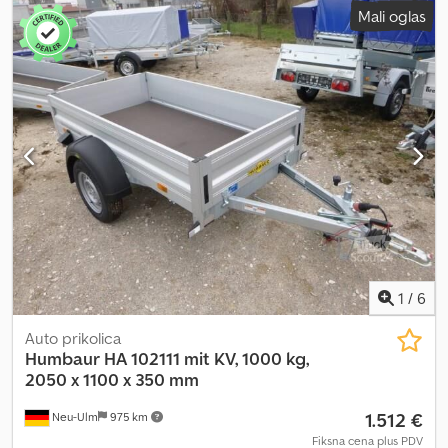
Mali oglas
1
/
6
Auto prikolica
Humbaur
HA 102111 mit KV, 1000 kg,
2050 x 1100 x 350 mm
1.512 €
Neu-Ulm
975 km
Fiksna cena plus PDV