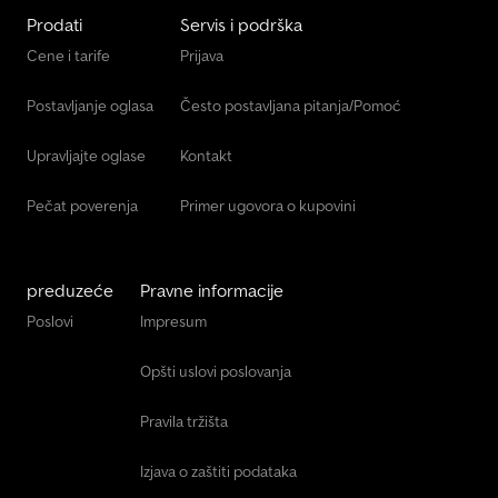
Prodati
Servis i podrška
Cene i tarife
Prijava
Postavljanje oglasa
Često postavljana pitanja/Pomoć
Upravljajte oglase
Kontakt
Pečat poverenja
Primer ugovora o kupovini
preduzeće
Pravne informacije
Poslovi
Impresum
Opšti uslovi poslovanja
Pravila tržišta
Izjava o zaštiti podataka