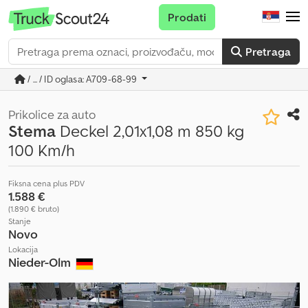
Prodati
Pretraga
/ ... / ID oglasa: A709-68-99
Prikolice za auto
Stema
Deckel 2,01x1,08 m 850 kg
100 Km/h
Fiksna cena plus PDV
1.588 €
(1.890 € bruto)
Stanje
Novo
Lokacija
Nieder-Olm