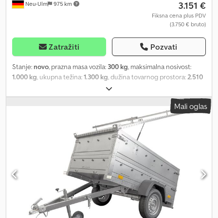
3.151 €
Neu-Ulm
975 km
Fiksna cena plus PDV
(3.750 € bruto)
Zatražiti
Pozvati
Stanje:
novo
, prazna masa vozila:
300 kg
, maksimalna nosivost:
1.000 kg
, ukupna težina:
1.300 kg
, dužina tovarnog prostora:
2.510
mm
, širina utovarnog prostora:
1.310 mm
, visina tovarnog prostora:
650 mm
, zapremina tovarnog prostora:
2,3 m³
, boja:
ostalo
,
Mali oglas
građevinska visina:
1.355 mm
, radna širina:
1.810 mm
, Proizvođač:
Humbaur Tip: Niskopodna prikolica Alu HA 132513-5 Dozvoljena
ukupna masa: 1.300 kg Nosivost: 1.000 kg Sopstvena masa: 300 kg
Dimenzije sanduka: 2.510 x 1.310 x 500 mm Pneumatici: 14 inča
Visina utovara: 530 mm Bez preklopnog prednjeg zida Sa
osnovnim bočnim zidovima visine 500 mm Sa drveno-
aluminijumskim poklopcem sa ogradom Unutrašnja visina ispod
poklopca: 65 cm Uključuje dozvolu za 100 km/h V-tim središnji
vučni disel, toplo pocinkovan uranjanjem 13-polni priključak
Cjdpfx Aogh Nqveblerf Pod od šperploče debljine 15 mm Bočne
stranice od eloksiranog aluminijuma Poklopac(e) sa uvučenim