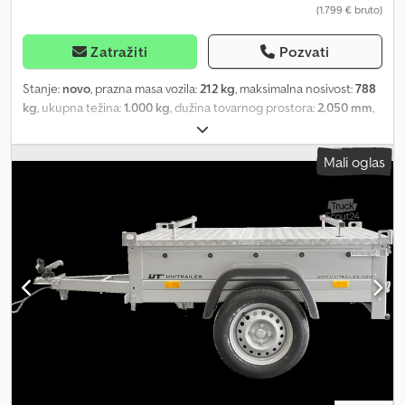
(1.799 € bruto)
Zatražiti
Pozvati
Stanje:
novo
, prazna masa vozila:
212 kg
, maksimalna nosivost:
788
kg
, ukupna težina:
1.000 kg
, dužina tovarnog prostora:
2.050 mm
,
širina utovarnog prostora:
1.100 mm
, visina tovarnog prostora:
350
mm
, zapremina tovarnog prostora:
0,9 m³
, boja:
ostalo
,
Mali oglas
građevinska visina:
905 mm
, radna širina:
1.550 mm
, Proizvođač:
Humbaur Tip: Niskopodna prikolica Alu HA 102111 Dozvoljena
ukupna masa: 1000 kg Nosivost: 788 kg Sopstvena masa: 212 kg
Unutrašnje dimenzije sanduka: 2050 x 1100 x 350 mm Pneumatici:
13 inča Visina utovara: 525 mm sa preklopivom prednjom
stranicom - V-ručica za spajanje, uronjeno, toplocinkovana - 13-
polni priključak - Podna ploča debljine 15 mm - Bočne stranice od
eloksiranog aluminijuma - Poklopac(i) sa uvučenim bravama - 4
vezna prstena integrisana u bočne stranice, sila zatezanja 400 kg
po prstenu, Dekra sertifikat Cena uključuje saobraćajnu dozvolu
(saobraćajna isprava deo II i COC dokumentacija). Na lageru
imamo veliki broj prikolica sledećih proizvođača: Brenderup,
Humbaur, Hapert, Brian James Trailers, Unsinn i Neptun. Po želji,