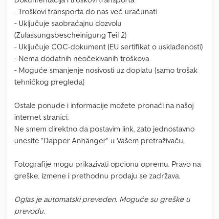
- Troškovi transporta do nas već uračunati
- Uključuje saobraćajnu dozvolu
(Zulassungsbescheinigung Teil 2)
- Uključuje COC-dokument (EU sertifikat o usklađenosti)
- Nema dodatnih neočekivanih troškova
- Moguće smanjenje nosivosti uz doplatu (samo trošak
tehničkog pregleda)
Ostale ponude i informacije možete pronaći na našoj
internet stranici.
Ne smem direktno da postavim link, zato jednostavno
unesite "Dapper Anhänger" u Vašem pretraživaču.
Fotografije mogu prikazivati opcionu opremu. Pravo na
greške, izmene i prethodnu prodaju se zadržava.
Oglas je automatski preveden. Moguće su greške u
prevodu.