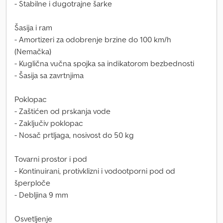
- Stabilne i dugotrajne šarke
Šasija i ram
- Amortizeri za odobrenje brzine do 100 km/h
(Nemačka)
- Kuglična vučna spojka sa indikatorom bezbednosti
- Šasija sa zavrtnjima
Poklopac
- Zaštićen od prskanja vode
- Zaključiv poklopac
- Nosač prtljaga, nosivost do 50 kg
Tovarni prostor i pod
- Kontinuirani, protivklizni i vodootporni pod od
šperploče
- Debljina 9 mm
Osvetljenje