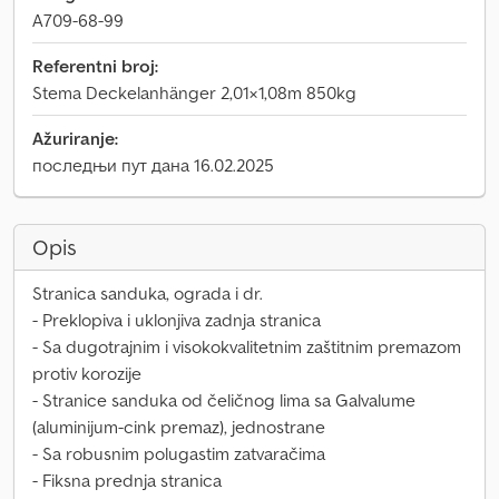
A709-68-99
Referentni broj:
Stema Deckelanhänger 2,01×1,08m 850kg
Ažuriranje:
последњи пут дана 16.02.2025
Opis
Stranica sanduka, ograda i dr.
- Preklopiva i uklonjiva zadnja stranica
- Sa dugotrajnim i visokokvalitetnim zaštitnim premazom
protiv korozije
- Stranice sanduka od čeličnog lima sa Galvalume
(aluminijum-cink premaz), jednostrane
- Sa robusnim polugastim zatvaračima
- Fiksna prednja stranica