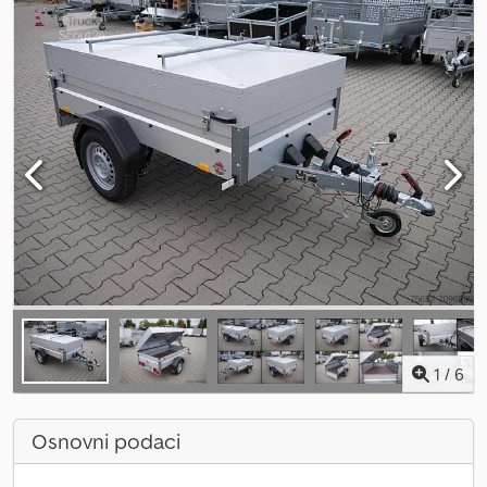
1
/
6
Osnovni podaci