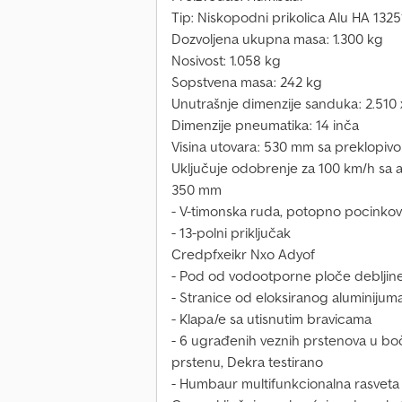
Tip: Niskopodni prikolica Alu HA 1325
Dozvoljena ukupna masa: 1.300 kg
Nosivost: 1.058 kg
Sopstvena masa: 242 kg
Unutrašnje dimenzije sanduka: 2.510 
Dimenzije pneumatika: 14 inča
Visina utovara: 530 mm sa preklopi
Uključuje odobrenje za 100 km/h sa
350 mm
- V-timonska ruda, potopno pocinkov
- 13-polni priključak
Credpfxeikr Nxo Adyof
- Pod od vodootporne ploče debljin
- Stranice od eloksiranog aluminijum
- Klapa/e sa utisnutim bravicama
- 6 ugrađenih veznih prstenova u bo
prstenu, Dekra testirano
- Humbaur multifunkcionalna rasveta 