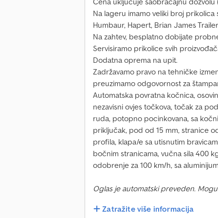
Cena uključuje saobraćajnu dozvolu 
Na lageru imamo veliki broj prikolic
Humbaur, Hapert, Brian James Trailer
Na zahtev, besplatno dobijate probne 
Servisiramo prikolice svih proizvođač
Dodatna oprema na upit.
Zadržavamo pravo na tehničke izmen
preuzimamo odgovornost za štampar
Automatska povratna kočnica, osov
nezavisni ovjes točkova, točak za pod
ruda, potopno pocinkovana, sa kočnic
priključak, pod od 15 mm, stranice 
profila, klapa/e sa utisnutim bravica
bočnim stranicama, vučna sila 400 kg
odobrenje za 100 km/h, sa aluminij
Oglas je automatski preveden. Mogu
Zatražite više informacija