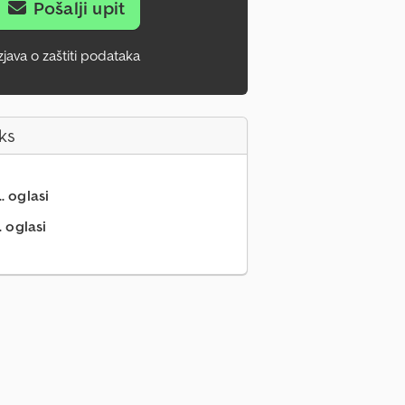
Pošalji upit
zjava o zaštiti podataka
ks
.. oglasi
. oglasi