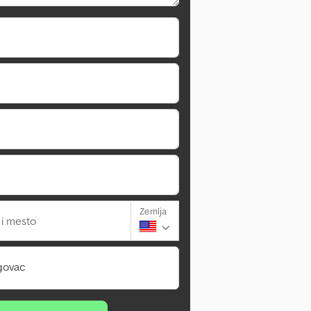
Zemlja
 i mesto
govac