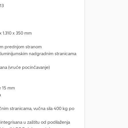
13
x 1.310 x 350 mm
vom prednjom stranom
 aluminijumskim nadgradnim stranicama
ana (vruće pocinčavanje)
e 15 mm
a
čnim stranicama, vučna sila 400 kg po
integrisana u zaštitu od podilaženja