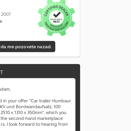
: 2007
ne
 da me pozovete nazad.
IT