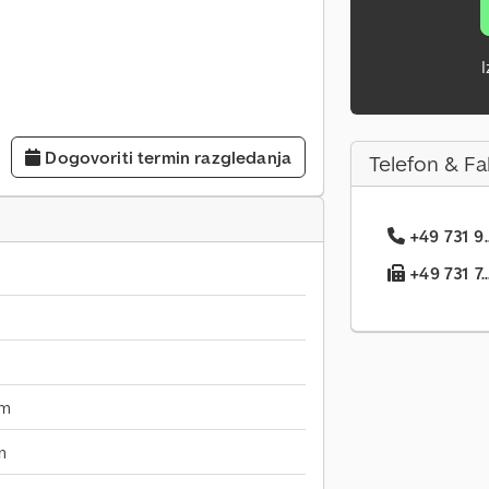
I
Dogovoriti termin razgledanja
Telefon & Fa
+49 731 9.
+49 731 7..
mm
m