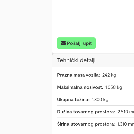
Pošalji upit
Tehnički detalji
Prazna masa vozila:
242 kg
Maksimalna nosivost:
1.058 kg
Ukupna težina:
1.300 kg
Dužina tovarnog prostora:
2.510 
Širina utovarnog prostora:
1.310 m