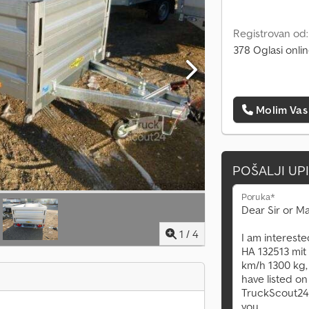
Registrovan od
378 Oglasi onli
Molim Vas
POŠALJI UP
Poruka*
1
/
4