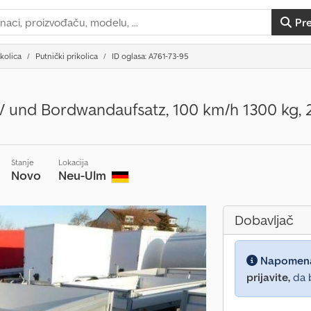
Pr
ikolica
Putnički prikolica
ID oglasa: A761-73-95
 und Bordwandaufsatz, 100 km/h 1300 kg, 2
Stanje
Lokacija
Novo
Neu-Ulm
Dobavljač
Napomen
prijavite,
da b