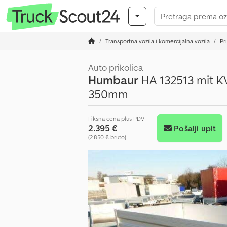
Transportna vozila i komercijalna vozila
Pr
Auto prikolica
Humbaur
HA 132513 mit KV
350mm
Fiksna cena plus PDV
2.395 €
Pošalji upit
(2.850 € bruto)