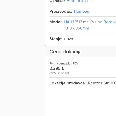
Oznaka:
Auto prikolica
Proizvođač:
Humbaur
Model:
HA 132513 mit KV und Bordwa
1310 x 350mm
Stanje:
novo
Cena i lokacija
Fiksna cena plus PDV
2.395 €
(2.850 € bruto)
Lokacija prodavca:
Reuttier Str. 