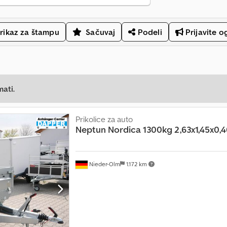
rikaz za štampu
Sačuvaj
Podeli
Prijavite o
mati.
Prikolice za auto
Neptun
Nordica 1300kg 2,63x1,45x0
Nieder-Olm
1.172 km