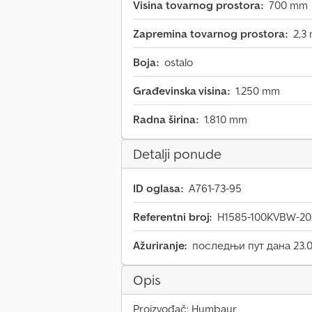
Visina tovarnog prostora:
700 mm
Zapremina tovarnog prostora:
2,3
Boja:
ostalo
Građevinska visina:
1.250 mm
Radna širina:
1.810 mm
Detalji ponude
ID oglasa:
A761-73-95
Referentni broj:
H1585-100KVBW-20
Ažuriranje:
последњи пут дана 23.0
Opis
Proizvođač: Humbaur