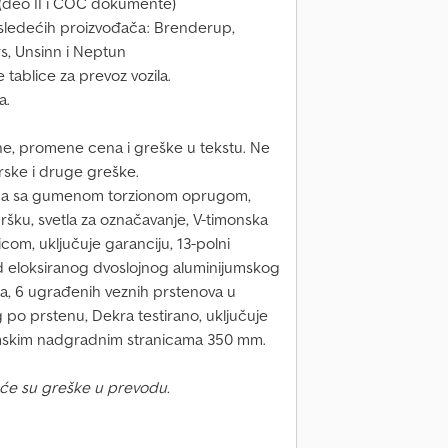
(deo II i COC dokumente)
a sledećih proizvođača: Brenderup,
s, Unsinn i Neptun
tablice za prevoz vozila.
a.
e, promene cena i greške u tekstu. Ne
ske i druge greške.
ina sa gumenom torzionom oprugom,
ršku, svetla za označavanje, V-timonska
om, uključuje garanciju, 13-polni
od eloksiranog dvoslojnog aluminijumskog
ma, 6 ugrađenih veznih prstenova u
 po prstenu, Dekra testirano, uključuje
umskim nadgradnim stranicama 350 mm.
će su greške u prevodu.