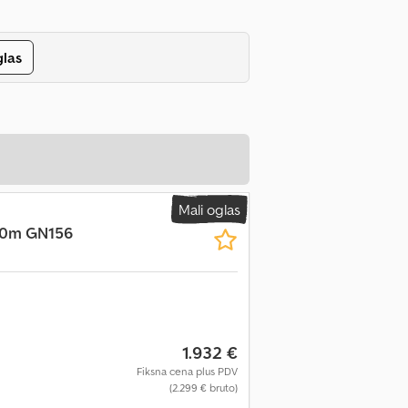
glas
Mali oglas
,40m GN156
1.932 €
Fiksna cena plus PDV
(2.299 € bruto)