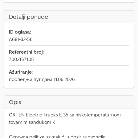
Detalji ponude
ID oglasa:
A681-32-56
Referentni broj:
7002157105
Ažuriranje:
последњи пут дана 11.06.2026
Opis
ORTEN Electric-Trucks E 35 sa niskotemperaturnom
tovarnim sandukom K
Cenovna politika uzimajući u obzir subvencije