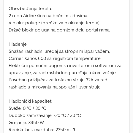
Obezbeđenje tereta:
2 reda Airline šina na bočnim zidovima.
4 blokir poluge (prečke za blokiranje tereta).
Držač blokir poluga na gornjem delu portal rama.
Hlađenje:
Snažan rashladni uređaj sa stropnim isparivačem,
Carrier Xarios 600 sa registrom temperature.
Električni pomoćni pogon sa inverterom i softverom za
upravljanje, za rad rashladnog uređaja tokom vožnje.
Poseban priključak za trofaznu struju 32A za rad
rashlade u mirovanju na spoljašnji izvor struje.
Hladionički kapacitet:
Sveže: 0 °C / 30 °C
Duboko zamrzavanje: -20 °C / 30 °C
Grejanje: 3950 W
Recirkulacija vazduha: 2350 m³/h