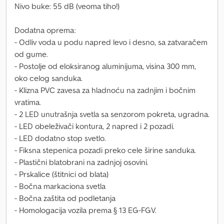
Nivo buke: 55 dB (veoma tiho!)
Dodatna oprema:
- Odliv voda u podu napred levo i desno, sa zatvaračem
od gume.
- Postolje od eloksiranog aluminijuma, visina 300 mm,
oko celog sanduka.
- Klizna PVC zavesa za hladnoću na zadnjim i bočnim
vratima.
- 2 LED unutrašnja svetla sa senzorom pokreta, ugradna.
- LED obeleživači kontura, 2 napred i 2 pozadi.
- LED dodatno stop svetlo.
- Fiksna stepenica pozadi preko cele širine sanduka.
- Plastični blatobrani na zadnjoj osovini.
- Prskalice (štitnici od blata)
- Bočna markaciona svetla
- Bočna zaštita od podletanja
- Homologacija vozila prema § 13 EG-FGV.