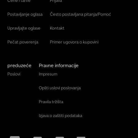
Cene i tarife
Prijava
Postavljanje oglasa
Često postavljana pitanja/Pomoć
Upravljajte oglase
Kontakt
Pečat poverenja
Primer ugovora o kupovini
preduzeće
Pravne informacije
Poslovi
Impresum
Opšti uslovi poslovanja
Pravila tržišta
Izjava o zaštiti podataka