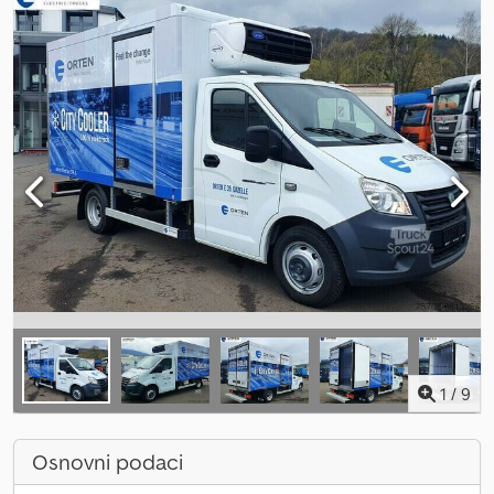
1
/
9
Osnovni podaci