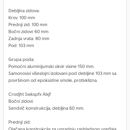
Debljina zidova:
Krov: 100 mm
Prednji zid: 100 mm
Bočni zidovi: 60 mm
Zadnja vrata: 80 mm
Pod: 103 mm
Grupa poda:
Pomoćni aluminijumski okvir visine 150 mm.
Samonosivi višeslojni izolovani pod debljine 103 mm sa
površinom od epoksidne smole, protivklizna.
Crodjht Swkspfx Alxjf
Bočni zidovi:
Sendvič konstrukcija, debljina 60 mm.
Prednji zid:
Ojačana konstrukcija za ugradnju rashladnog uređaja,