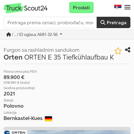
Prodati
Pretraga
/ ... / ID oglasa: A681-32-56
Furgon sa rashladnim sandukom
Orten
ORTEN E 35 Tiefkühlaufbau K
Fiksna cena plus PDV
89.900 €
(106.981 € bruto)
Godina proizvodnje
2021
Stanje
Polovno
Lokacija
Bernkastel-Kues