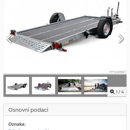
1
/
4
Osnovni podaci
Oznaka: