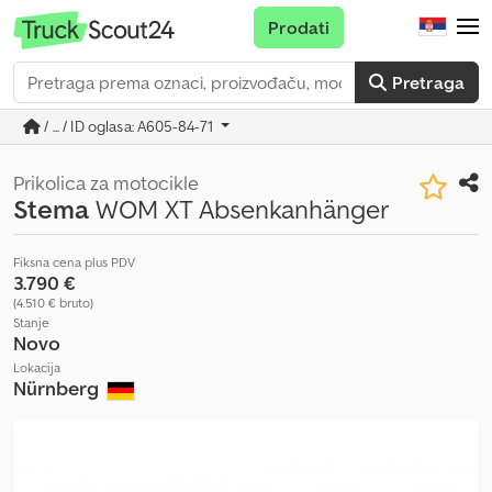
Prodati
Pretraga
/ ... / ID oglasa: A605-84-71
Prikolica za motocikle
Stema
WOM XT Absenkanhänger
Fiksna cena plus PDV
3.790 €
(4.510 € bruto)
Stanje
Novo
Lokacija
Nürnberg