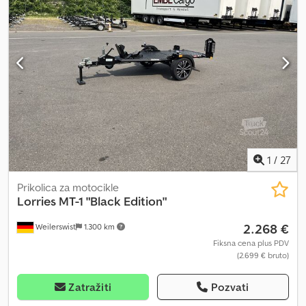
sa inercionom kočnicom * Obrtna osovina sa novom kinematikom
* Potporno točak * Ručna hidraulična pumpa * Izuzetno čvrst
varen ram sa integrisanom ogradom * Dodatna centralna vezna
šina * Vodootporna podna ploča od vodootpornog špera *
Savremeno Multipoint III osvetljenje sa rikverc i maglenim svetlom
* Optimalno držanje puta zahvaljujući stabilnom, toplo
pocinkovanom šasiju sa STEMA sigurnosnim V-dvokolcem * 2
podmetača za točkove * 2 blatobrana protiv prskanja Dcodpfx
Ahjyn Ugas Esk * Patentirani preklopivi nosač registarske tablice *
Vozilo nije pripremljeno... i još mnogo toga. Greške i međuprodaja
su rezervisane.
1
/
27
Prikolica za motocikle
Lorries
MT-1 "Black Edition"
2.268 €
Weilerswist
1.300 km
Fiksna cena plus PDV
(2.699 € bruto)
Zatražiti
Pozvati