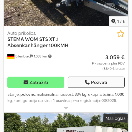
1
/
6
Auto prikolica
STEMA
WOM STS XT .1
Absenkanhänger 100KMH
3.059 €
Eilenburg
1.038 km
Fiksna cena plus PDV
(3.640 € bruto)
Zatražiti
Pozvati
Stanje:
polovno
, maksimalna nosivost:
334 kg
, ukupna težina:
1.000
kg
, konfiguracija osovina:
1 osovina
, prva registracija:
03/2026
,
dužina tovarnog prostora:
2.530 mm
, širina utovarnog prostora:
1.300 mm
, visina tovarnog prostora:
80 mm
, ukupna širina:
1.995
Mali oglas
mm
, ukupna visina:
400 mm
, A35 GW26GA00006 Poluprikolica sa
mogućnošću spuštanja, proizvođač STEMA, tip WOM STS XT .1
Ukupna masa: 1.000 kg, niskopodna prikolica, hidraulički spuštanje,