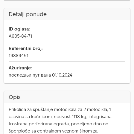
Detalji ponude
ID oglasa:
A605-84-71
Referentni broj:
19889451
Ažuriranje:
последњи пут дана 01.10.2024
Opis
Prikolica za spuštanje motocikala za 2 motocikla, 1
osovina sa kočnicom, nosivost 1118 kg, integrisana
trostrana perforirana ograda, podeljeno dno od
šperploče sa centralnom veznom šinom za