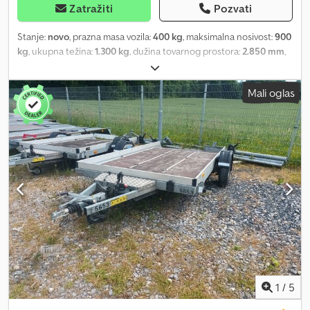
Zatražiti
Pozvati
Stanje:
novo
, prazna masa vozila:
400 kg
, maksimalna nosivost:
900
kg
, ukupna težina:
1.300 kg
, dužina tovarnog prostora:
2.850 mm
,
širina utovarnog prostora:
1.570 mm
, dimenzija gume:
165r13c
,
Genijalan motociklistički prikolica renomiranog *proizvođača
Mali oglas
prikolica* *VEZEKO*, model MOTOVAN-B13. Pogodna za teške
*motocikle* zahvaljujući podeljenoj rampi za utovar, stabilnom
ramu i brojnim mogućnostima za vezivanje tereta. *Motocikl* se
može sigurno voziti ili gurati direktno na *auto prikolicu*.
*Motociklistički držači prednjeg točka* se mogu pričvrstiti
gotovo bilo gde na podu *motociklističke prikolice*. Takođe,
*držač točka* se može podešavati za različite veličine točkova.
Standardna oprema ovog *prikoličara za motocikle* uključuje dva
podesiva *držača prednjeg točka*, četiri podesive *vezne kuke*,
*pod sa perforiranim profilom* koji omogućava protivkliznost i
vezivanje tereta, stabilnu *utovarnu rampu* sa perforiranim
profilom i osloncem, zavarene *vezne tačke*, *potporno točak,
stabilan zavareni ram, toplocinkovani kupanjem*, kao i veoma
stabilnu *V vučnu šipku*. Dodatna oprema uključuje *kutiju za
1
/
5
vučnu šipku*, *kaiševe za vezivanje motocikla*, *vezne kaiševe,