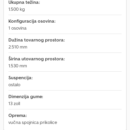
Ukupna težina:
1.500 kg
Konfiguracija osovina:
1 osovina
Dužina tovarnog prostora:
2.510 mm
Širina utovarnog prostora:
1.530 mm
Suspencija:
ostalo
Dimenzija gume:
13 zoll
Oprema:
vučna spojnica prikolice