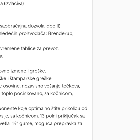
 (izvlačiva)
aobraćajna dozvola, deo II)
a sledećih proizvođača: Brenderup,
ivremene tablice za prevoz.
a.
ovne izmene i greške.
ke i štamparske greške.
 osovine, nezavisno vešanje točkova,
la, toplo pocinkovano, sa kočnicom,
nente koje optimalno štite prikolicu od
asije, sa kočnicom, 13-polni priključak sa
 svetla, 14“ gume, moguća prepravka za