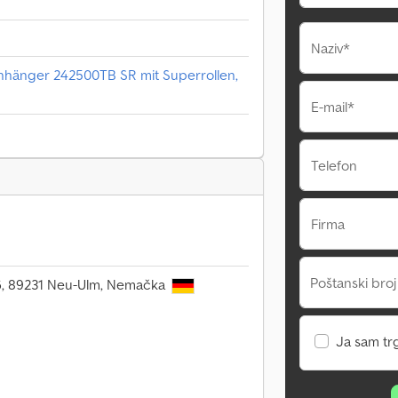
Naziv*
hänger 242500TB SR mit Superrollen,
E-mail*
Telefon
Firma
Poštanski broj
106, 89231 Neu-Ulm, Nemačka
Ja sam tr