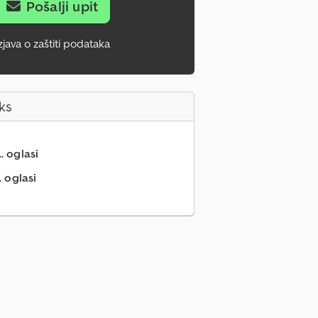
Pošalji upit
zjava o zaštiti podataka
ks
.. oglasi
. oglasi