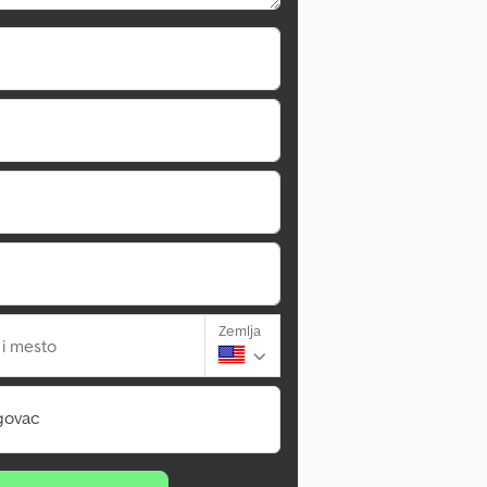
Zemlja
 i mesto
govac