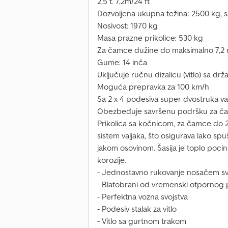
2,5 t. 7,2m/24 ft
Dozvoljena ukupna težina: 2500 kg, 
Nosivost: 1970 kg
Masa prazne prikolice: 530 kg
Za čamce dužine do maksimalno 7,2 m/
Gume: 14 inča
Uključuje ručnu dizalicu (vitlo) sa dr
Moguća prepravka za 100 km/h
Sa 2 x 4 podesiva super dvostruka valj
Obezbeđuje savršenu podršku za č
Prikolica sa kočnicom, za čamce do 24
sistem valjaka, što osigurava lako sp
jakom osovinom. Šasija je toplo poci
korozije.
- Jednostavno rukovanje nosačem sv
- Blatobrani od vremenski otpornog p
- Perfektna vozna svojstva
- Podesiv stalak za vitlo
- Vitlo sa gurtnom trakom