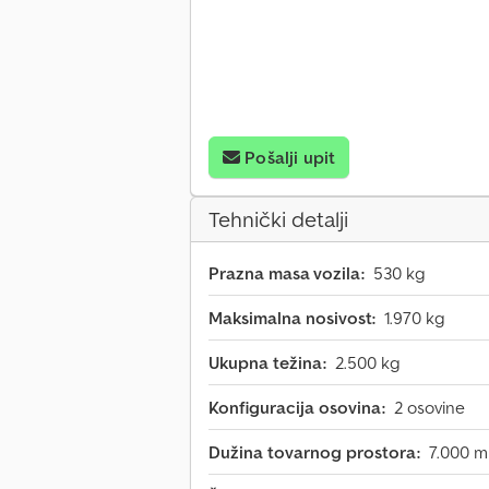
Pošalji upit
Tehnički detalji
Prazna masa vozila:
530 kg
Maksimalna nosivost:
1.970 kg
Ukupna težina:
2.500 kg
Konfiguracija osovina:
2 osovine
Dužina tovarnog prostora:
7.000 