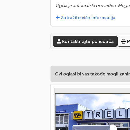
Oglas je automatski preveden. Mogu
Zatražite više informacija
Kontaktirajte ponuđača
P
Ovi oglasi bi vas takođe mogli zani