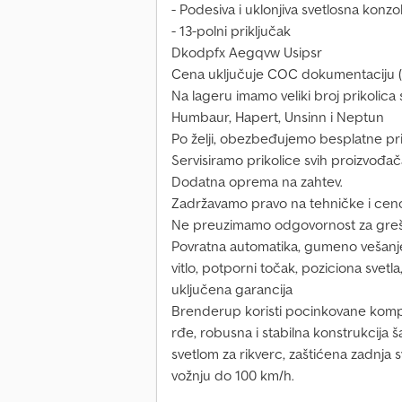
- Podesiva i uklonjiva svetlosna konzola
- 13-polni priključak
Dkodpfx Aegqvw Usipsr
Cena uključuje COC dokumentaciju (s
Na lageru imamo veliki broj prikolic
Humbaur, Hapert, Unsinn i Neptun
Po želji, obezbeđujemo besplatne pr
Servisiramo prikolice svih proizvođač
Dodatna oprema na zahtev.
Zadržavamo pravo na tehničke i cen
Ne preuzimamo odgovornost za greš
Povratna automatika, gumeno vešanje
vitlo, potporni točak, poziciona svet
uključena garancija
Brenderup koristi pocinkovane kompo
rđe, robusna i stabilna konstrukcija š
svetlom za rikverc, zaštićena zadnja
vožnju do 100 km/h.