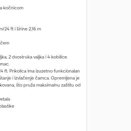
sa kočnicom
24 ft i širine 2,16 m
žačem
ka, 2 dvostruka valjka i 4 kobilice.
amac.
 ft. Prikolica ima izuzetno funkcionalan
uštanje i izvlačenje čamca. Opremljena je
nkovana, što pruža maksimalnu zaštitu od
etala
lastike