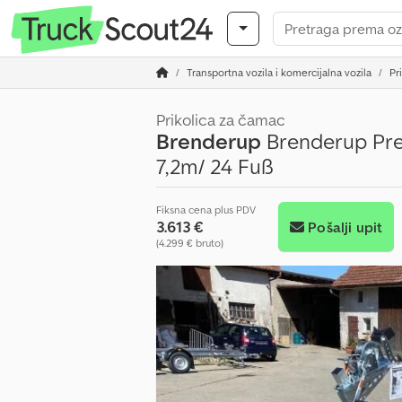
Transportna vozila i komercijalna vozila
Pr
Prikolica za čamac
Brenderup
Brenderup Prem
7,2m/ 24 Fuß
Fiksna cena plus PDV
3.613 €
Pošalji upit
(4.299 € bruto)