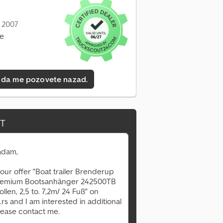
: 2007
ne
 da me pozovete nazad.
IT