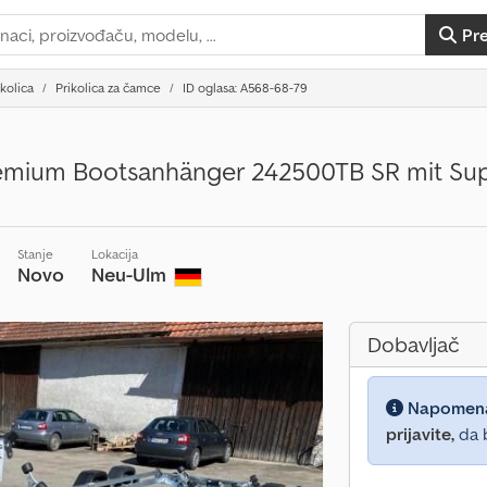
Pr
ikolica
Prikolica za čamce
ID oglasa: A568-68-79
ium Bootsanhänger 242500TB SR mit Super
Stanje
Lokacija
Novo
Neu-Ulm
Dobavljač
Napomen
prijavite,
da b