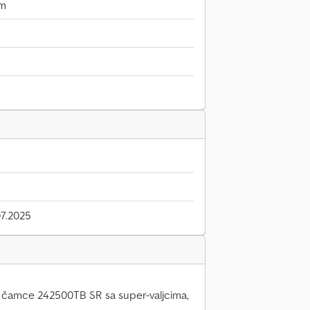
mm
7.2025
a čamce 242500TB SR sa super-valjcima,