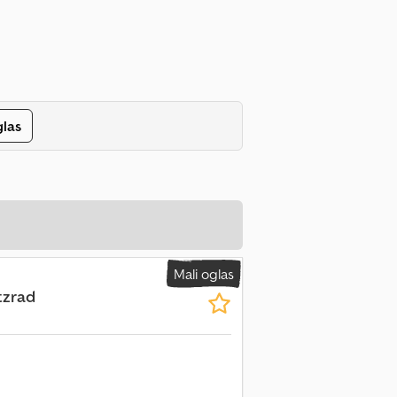
glas
Mali oglas
tzrad