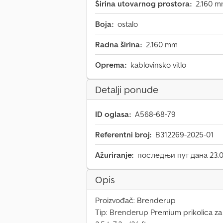
Širina utovarnog prostora:
2.160 
Boja:
ostalo
Radna širina:
2.160 mm
Oprema:
kablovinsko vitlo
Detalji ponude
ID oglasa:
A568-68-79
Referentni broj:
B312269-2025-01
Ažuriranje:
последњи пут дана 23.0
Opis
Proizvođač: Brenderup
Tip: Brenderup Premium prikolica z