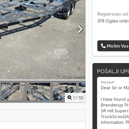
Registrovan od
378 Oglasi onli
Molim Vas
POŠALJI UP
Poruka*
1
/
10