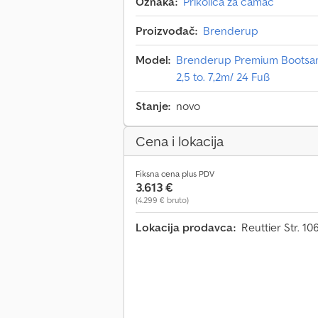
Oznaka:
Prikolica za čamac
Proizvođač:
Brenderup
Model:
Brenderup Premium Bootsan
2,5 to. 7,2m/ 24 Fuß
Stanje:
novo
Cena i lokacija
Fiksna cena plus PDV
3.613 €
(4.299 € bruto)
Lokacija prodavca:
Reuttier Str. 