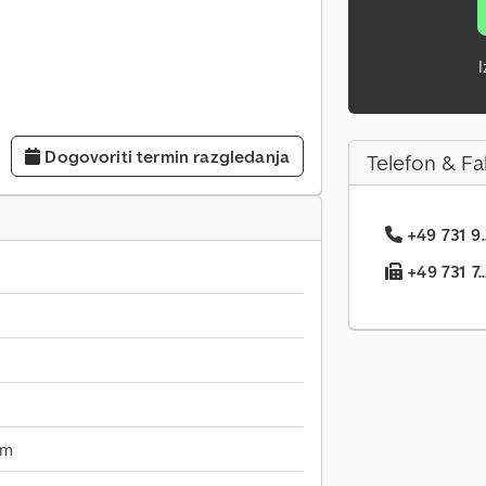
I
Dogovoriti termin razgledanja
Telefon & Fa
+49 731 9.
+49 731 7..
mm