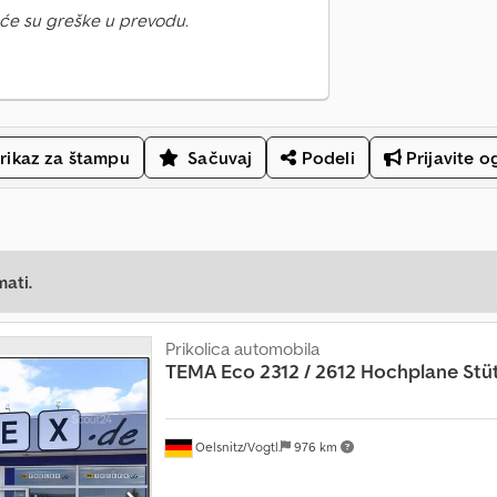
će su greške u prevodu.
rikaz za štampu
Sačuvaj
Podeli
Prijavite o
mati.
Prikolica automobila
TEMA
Eco 2312 / 2612 Hochplane Stü
Oelsnitz/Vogtl.
976 km