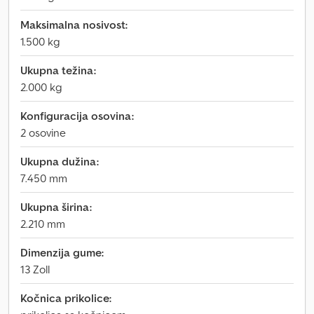
Maksimalna nosivost:
1.500 kg
Ukupna težina:
2.000 kg
Konfiguracija osovina:
2 osovine
Ukupna dužina:
7.450 mm
Ukupna širina:
2.210 mm
Dimenzija gume:
13 Zoll
Kočnica prikolice: