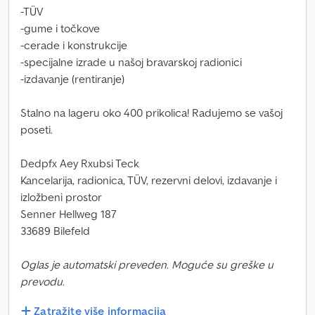
-TÜV
-gume i točkove
-cerade i konstrukcije
-specijalne izrade u našoj bravarskoj radionici
-izdavanje (rentiranje)
Stalno na lageru oko 400 prikolica! Radujemo se vašoj
poseti.
Dedpfx Aey Rxubsi Teck
Kancelarija, radionica, TÜV, rezervni delovi, izdavanje i
izložbeni prostor
Senner Hellweg 187
33689 Bilefeld
Oglas je automatski preveden. Moguće su greške u
prevodu.
Zatražite više informacija