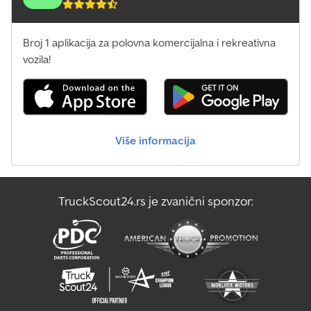
Broj 1 aplikacija za polovna komercijalna i rekreativna
vozila!
Više informacija
TruckScout24.rs je zvanični sponzor: