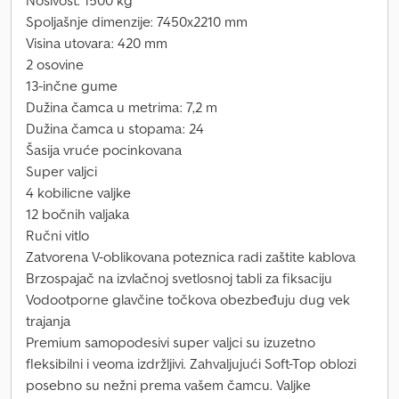
Nosivost: 1500 kg
Spoljašnje dimenzije: 7450x2210 mm
Visina utovara: 420 mm
2 osovine
13-inčne gume
Dužina čamca u metrima: 7,2 m
Dužina čamca u stopama: 24
Šasija vruće pocinkovana
Super valjci
4 kobilicne valjke
12 bočnih valjaka
Ručni vitlo
Zatvorena V-oblikovana poteznica radi zaštite kablova
Brzospajač na izvlačnoj svetlosnoj tabli za fiksaciju
Vodootporne glavčine točkova obezbeđuju dug vek
trajanja
Premium samopodesivi super valjci su izuzetno
fleksibilni i veoma izdržljivi. Zahvaljujući Soft-Top oblozi
posebno su nežni prema vašem čamcu. Valjke