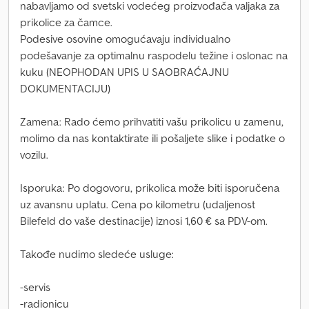
nabavljamo od svetski vodećeg proizvođača valjaka za
prikolice za čamce.
Podesive osovine omogućavaju individualno
podešavanje za optimalnu raspodelu težine i oslonac na
kuku (NEOPHODAN UPIS U SAOBRAĆAJNU
DOKUMENTACIJU)
Zamena: Rado ćemo prihvatiti vašu prikolicu u zamenu,
molimo da nas kontaktirate ili pošaljete slike i podatke o
vozilu.
Isporuka: Po dogovoru, prikolica može biti isporučena
uz avansnu uplatu. Cena po kilometru (udaljenost
Bilefeld do vaše destinacije) iznosi 1,60 € sa PDV-om.
Takođe nudimo sledeće usluge:
-servis
-radionicu