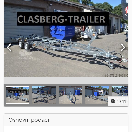
1
/
11
Osnovni podaci