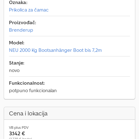
Oznaka:
Prikolica za čamac
Proizvođač:
Brenderup
Model:
NEU 2000 Kg Bootsanhänger Boot bis 7,2m
Stanje:
novo
Funkcionalnost:
potpuno funkcionalan
Cena i lokacija
VB plus PDV
3.142 €
(3.739 € bruto)