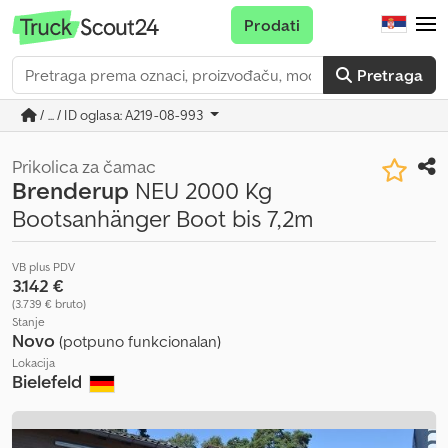
Prodati
Pretraga
/ ... / ID oglasa: A219-08-993
Prikolica za čamac
Brenderup
NEU 2000 Kg
Bootsanhänger Boot bis 7,2m
VB plus PDV
3.142 €
(3.739 € bruto)
Stanje
Novo
(potpuno funkcionalan)
Lokacija
Bielefeld