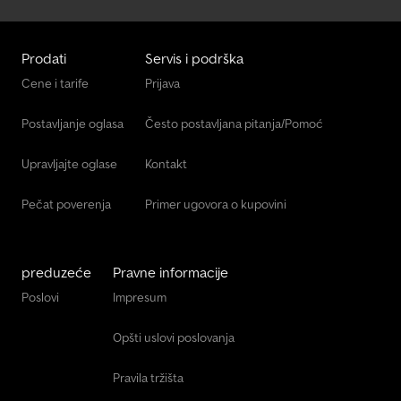
Prodati
Servis i podrška
Cene i tarife
Prijava
Postavljanje oglasa
Često postavljana pitanja/Pomoć
Upravljajte oglase
Kontakt
Pečat poverenja
Primer ugovora o kupovini
preduzeće
Pravne informacije
Poslovi
Impresum
Opšti uslovi poslovanja
Pravila tržišta