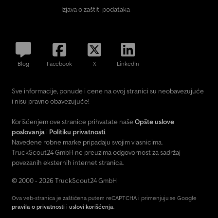
Izjava o zaštiti podataka
Blog
Facebook
X
LinkedIn
Sve informacije, ponude i cene na ovoj stranici su neobavezujuće
i nisu pravno obavezujuće!
Korišćenjem ove stranice prihvatate naše
Opšte uslove
poslovanja
i
Politiku privatnosti
.
Navedene robne marke pripadaju svojim vlasnicima.
TruckScout24 GmbH ne preuzima odgovornost za sadržaj
povezanih eksternih internet stranica.
© 2000 - 2026 TruckScout24 GmbH
Ova veb-stranica je zaštićena putem reCAPTCHA i primenjuju se Google
pravila o privatnosti
i
uslovi korišćenja
.