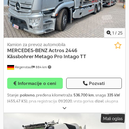
1
/
25
Kamion za prevoz automobila
MERCEDES-BENZ
Actros 2446
Kässbohrer Metago Pro Intago TT
Regenstauf
884 km
Informacije o ceni
Pozvati
Stanje:
polovno
, pređena kilometraža:
536.700 km
, snaga:
335 kW
(455,47 KS)
, prva registracija:
01/2020
, vrsta goriva:
dizel
, ukupna
težina:
23.500 kg
, konfiguracija osovina:
3 osovine
, sledeća
inspekcija (TÜV):
05/2027
, kočnice:
retarder
, boja:
srebrna
, tip
Mali oglas
prenosa:
automatski
, emisioni razred:
Euro 6
, Godina proizvodnje:
2019
, Oprema:
ABS, grejač za parkiranje, klima uređaj,