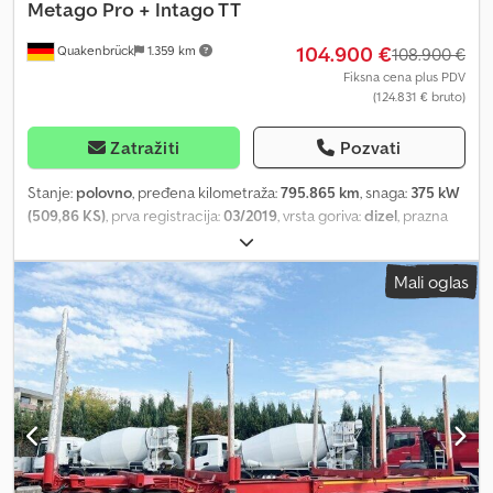
Metago Pro + Intago TT
104.900 €
Quakenbrück
1.359 km
108.900 €
Fiksna cena plus PDV
(124.831 € bruto)
Zatražiti
Pozvati
Stanje:
polovno
, pređena kilometraža:
795.865 km
, snaga:
375 kW
(509,86 KS)
, prva registracija:
03/2019
, vrsta goriva:
dizel
, prazna
masa vozila:
13.620 kg
, maksimalna nosivost:
9.880 kg
, ukupna
težina:
23.500 kg
, dimenzija gume:
315 / 60 R 22,5
, sledeća
Mali oglas
inspekcija (TÜV):
04/2027
, kočnice:
VEB (Kombinat državnih
preduzeća)
, kabina vozača:
kabina za spavanje
, tip prenosa:
automatski
, emisioni razred:
Euro 6
, suspencija:
vazduh
, ukupna
dužina:
25.500 mm
, ukupna širina:
40.000 mm
, ukupna visina:
98.300 mm
, Godina proizvodnje:
2018
, dimenzija prednje gume:
245 / 70 R 17,5
, dimenzija zadnje gume:
316 / 60 R 22,5
, broj
ležajeva:
2
, Oprema:
diferencijalna blokada, grejač za parkiranje,
klima uređaj, tempomat
, Stacionarni klima uređaj, ASR, radna
svetla, auto telefon sa handsfree za mobilni telefon, spoljašnji