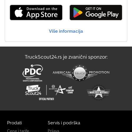
Više informacija
TruckScout24.rs je zvanični sponzor:
Prodati
Servis i podrška
Cene i tarife
Prijava