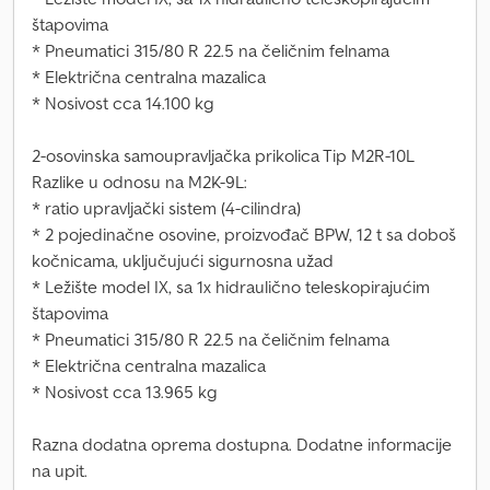
štapovima
* Pneumatici 315/80 R 22.5 na čeličnim felnama
* Električna centralna mazalica
* Nosivost cca 14.100 kg
2-osovinska samoupravljačka prikolica Tip M2R-10L
Razlike u odnosu na M2K-9L:
* ratio upravljački sistem (4-cilindra)
* 2 pojedinačne osovine, proizvođač BPW, 12 t sa doboš
kočnicama, uključujući sigurnosna užad
* Ležište model IX, sa 1x hidraulično teleskopirajućim
štapovima
* Pneumatici 315/80 R 22.5 na čeličnim felnama
* Električna centralna mazalica
* Nosivost cca 13.965 kg
Razna dodatna oprema dostupna. Dodatne informacije
na upit.