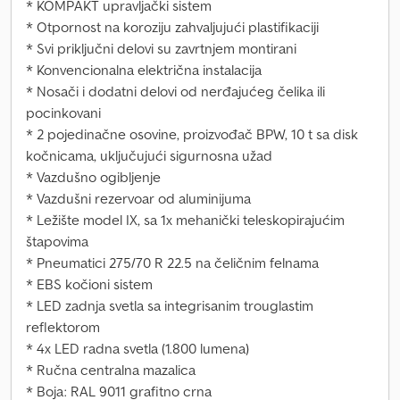
* KOMPAKT upravljački sistem
* Otpornost na koroziju zahvaljujući plastifikaciji
* Svi priključni delovi su zavrtnjem montirani
* Konvencionalna električna instalacija
* Nosači i dodatni delovi od nerđajućeg čelika ili
pocinkovani
* 2 pojedinačne osovine, proizvođač BPW, 10 t sa disk
kočnicama, uključujući sigurnosna užad
* Vazdušno ogibljenje
* Vazdušni rezervoar od aluminijuma
* Ležište model IX, sa 1x mehanički teleskopirajućim
štapovima
* Pneumatici 275/70 R 22.5 na čeličnim felnama
* EBS kočioni sistem
* LED zadnja svetla sa integrisanim trouglastim
reflektorom
* 4x LED radna svetla (1.800 lumena)
* Ručna centralna mazalica
* Boja: RAL 9011 grafitno crna