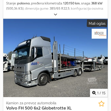
Stanje:
polovno
, pređena kilometraža:
120.150 km
, snaga:
368 kW
(500,34 KS)
, dimenzija gume:
385/65 R22,5
, konfiguracija osovina:
8x4
, boja:
bela
, tip prenosa:
automatski
, emisioni razred:
Euro 6
,
suspencija:
vazduh
, Godina proizvodnje:
2021
, Oprema:
ABS,
Mali oglas
centralno zaključavanje, diferencijalna blokada, dizalica,
električno podesivo ogledalo, električno podešavanje prozora,
klima uređaj
, = Dodatne opcije i oprema = Dkodpfswtuzpjx Amaor
- Grejanje - Klima uređaj - Radio - Klizni ili panoramski krov =
Dodatne informacije = Osovina 1: Dimenzija pneumatika: 385/65
R22,5; Kočnice: disk kočnice; Vešanje: vazdušno vešanje Osovina 2:
Dimenzija pneumatika: 315/80 R22,5; Vešanje: vazdušno vešanje
Osovina 4: Dimenzija pneumatika: 315/80 R22,5; Vešanje: vazdušno
vešanje Prazna masa: 15.370 kg Nosivost: 16.630 kg Dozvoljena
ukupna masa: 32.000 kg
1
/
15
Kamion za prevoz automobila
Volvo
FH 500 6x2 Globetrotte XL