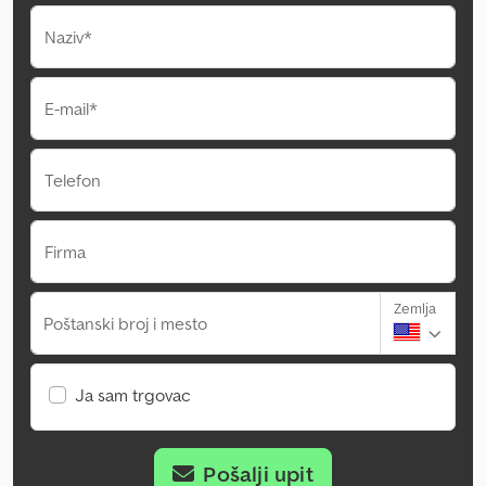
Naziv*
E-mail*
Telefon
Firma
Zemlja
Poštanski broj i mesto
Ja sam trgovac
Pošalji upit