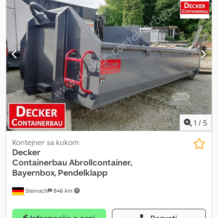
kabina vozača:
ostalo
, Oprema:
ABS
, Lokacija vozila: Bovenden, 2
osovine, BPW osovine, vazdušno ogibljenje, ABS (antiblokirajući
sistem), izvlačiv, bočna aluminijumska zaštita od podletanja,
podupirači. Dsdev Tmglspfx Amaskr Nadogradnja: 5 nosača za
cepove, od kojih su 3 pomična, 4 EXTE aluminijumska cepa.
Dvoosovinska prikolica za drvo sa BPW osovinama sa doboš
kočnicama, ručno upravljiva. Prethodni vlasnik je uložio oko 10.000
EUR u tehniku, izgled i nosače. DODACI BEZ GARANCIJE,
zadržavamo pravo na izmene, međuprodaju i greške!
1
/
5
Kontejner sa kukom
Decker
Containerbau
Abrollcontainer,
Bayernbox, Pendelklapp
Steinach
846 km