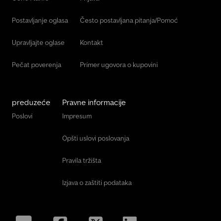
Postavljanje oglasa
Često postavljana pitanja/Pomoć
Upravljajte oglase
Kontakt
Pečat poverenja
Primer ugovora o kupovini
preduzeće
Pravne informacije
Poslovi
Impresum
Opšti uslovi poslovanja
Pravila tržišta
Izjava o zaštiti podataka