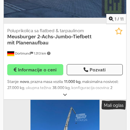
1
/
11
Poluprikolica sa flatbed & tarpaulinom
Meusburger
2-Achs-Jumbo-Tiefbett
mit Planenaufbau
Dortmund
1.313 km
Informacije o ceni
Pozvati
Stanje:
novo
, prazna masa vozila:
11.000 kg
, maksimalna nosivost:
27.000 kg
, ukupna težina:
38.000 kg
, konfiguracija osovina:
2
osovine
, dužina tovarnog prostora:
7.300 mm
, širina utovarnog
prostora:
2.550 mm
, dimenzija gume:
235/75 R17.5
, boja:
siva
,
Mali oglas
radna težina:
11.000 kg
, Oprema:
ABS
, Šasija: - Zavarena čelična
konstrukcija rama sa prednjim i zadnjim savijanjem i niskim
ležištem bez zakošenja pozadi - Vrat okvira + sedlasta ploča 225
mm - Nisko ležište projektovano za tačkasto opterećenje 25 t na 5