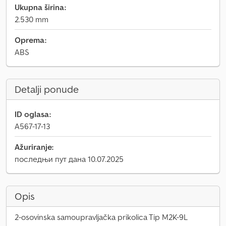
Ukupna širina:
2.530 mm
Oprema:
ABS
Detalji ponude
ID oglasa:
A567-17-13
Ažuriranje:
последњи пут дана 10.07.2025
Opis
2-osovinska samoupravljačka prikolica Tip M2K-9L