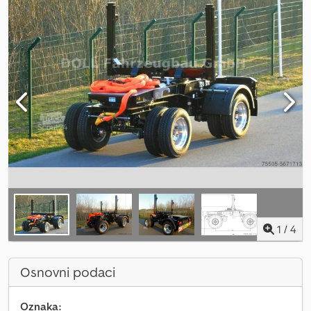
1
/
4
Osnovni podaci
Oznaka: