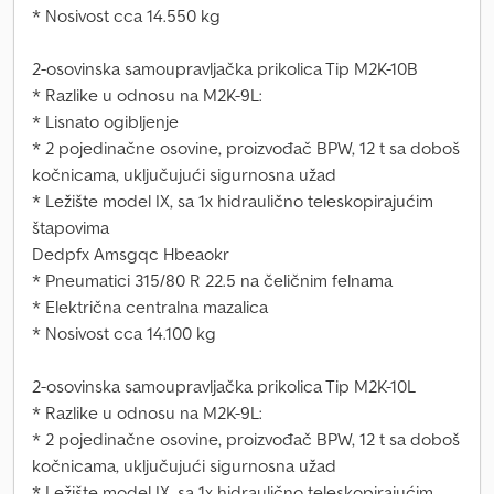
* Nosivost cca 14.550 kg
2-osovinska samoupravljačka prikolica Tip M2K-10B
* Razlike u odnosu na M2K-9L:
* Lisnato ogibljenje
* 2 pojedinačne osovine, proizvođač BPW, 12 t sa doboš
kočnicama, uključujući sigurnosna užad
* Ležište model IX, sa 1x hidraulično teleskopirajućim
štapovima
Dedpfx Amsgqc Hbeaokr
* Pneumatici 315/80 R 22.5 na čeličnim felnama
* Električna centralna mazalica
* Nosivost cca 14.100 kg
2-osovinska samoupravljačka prikolica Tip M2K-10L
* Razlike u odnosu na M2K-9L:
* 2 pojedinačne osovine, proizvođač BPW, 12 t sa doboš
kočnicama, uključujući sigurnosna užad
* Ležište model IX, sa 1x hidraulično teleskopirajućim