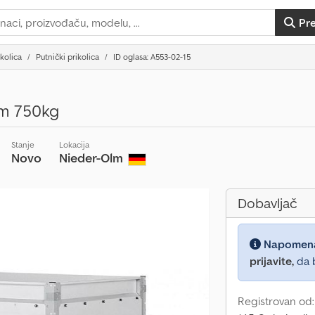
Pr
ikolica
Putnički prikolica
ID oglasa: A553-02-15
5m 750kg
Stanje
Lokacija
Novo
Nieder-Olm
Dobavljač
Napomen
prijavite,
da b
Registrovan od