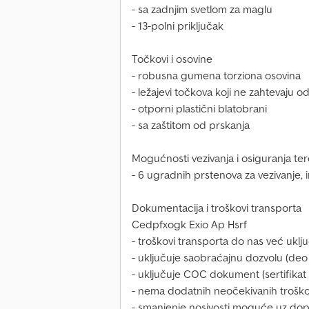
- sa zadnjim svetlom za maglu
- 13-polni priključak
Točkovi i osovine
- robusna gumena torziona osovina
- ležajevi točkova koji ne zahtevaju o
- otporni plastični blatobrani
- sa zaštitom od prskanja
Mogućnosti vezivanja i osiguranja ter
- 6 ugradnih prstenova za vezivanje, 
Dokumentacija i troškovi transporta
Cedpfxogk Exio Ap Hsrf
- troškovi transporta do nas već uklj
- uključuje saobraćajnu dozvolu (deo
- uključuje COC dokument (sertifikat
- nema dodatnih neočekivanih trošk
- smanjenje nosivosti moguće uz dop