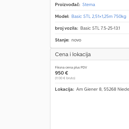
Proizvođač:
Stema
Model:
Basic STL 2,51×1,25m 750kg
broj vozila:
Basic STL 7.5-25-13.1
Stanje:
novo
Cena i lokacija
Fiksna cena plus PDV
950 €
(1.130 € bruto)
Lokacija:
Am Giener 8, 55268 Nied