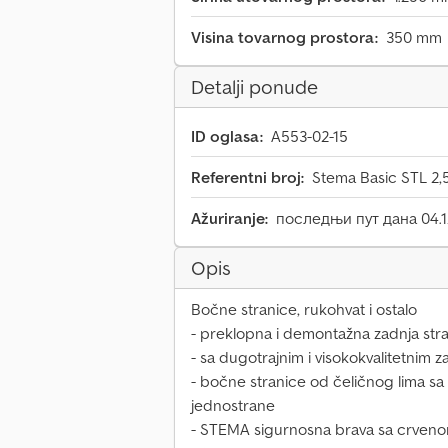
Visina tovarnog prostora:
350 mm
Detalji ponude
ID oglasa:
A553-02-15
Referentni broj:
Stema Basic STL 2,
Ažuriranje:
последњи пут дана 04.1
Opis
Bočne stranice, rukohvat i ostalo
- preklopna i demontažna zadnja str
- sa dugotrajnim i visokokvalitetnim za
- bočne stranice od čeličnog lima s
jednostrane
- STEMA sigurnosna brava sa crveno