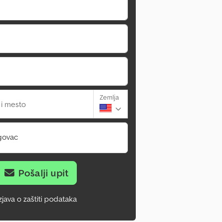
Zemlja
 i mesto
govac
Pošalji upit
zjava o zaštiti podataka