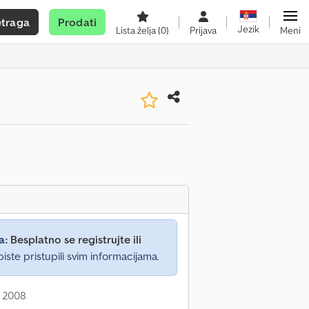
etraga
Prodati
Jezik
Lista želja
(0)
Prijava
Meni
a:
Besplatno se registrujte ili
iste pristupili svim informacijama.
: 2008