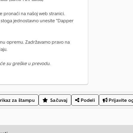
 pronaći na našoj web stranici.
, stoga jednostavno unesite "Dapper
nalnu opremu. Zadržavamo pravo na
aju.
će su greške u prevodu.
rikaz za štampu
Sačuvaj
Podeli
Prijavite o