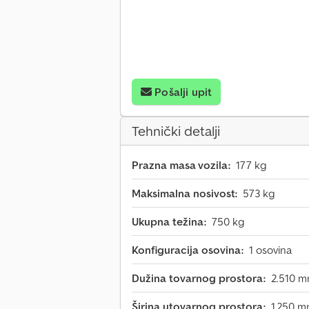
Pošalji upit
Tehnički detalji
Prazna masa vozila:
177 kg
Maksimalna nosivost:
573 kg
Ukupna težina:
750 kg
Konfiguracija osovina:
1 osovina
Dužina tovarnog prostora:
2.510 
Širina utovarnog prostora:
1.250 