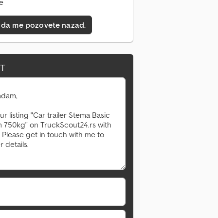
ne
 da me pozovete nazad.
IT