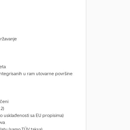
državanje
eta
integrisanih u ram utovarne površine
učeni
 2)
 o usklađenosti sa EU propisima)
ova
latu (samo TÜV taksa)