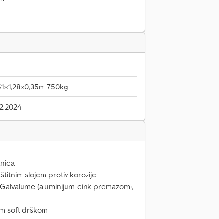
51×1,28×0,35m 750kg
2.2024
anica
štitnim slojem protiv korozije
a Galvalume (aluminijum-cink premazom),
m soft drškom