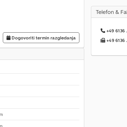
Telefon & Fa
+49 6136 .
Dogovoriti termin razgledanja
+49 6136 ..
mm
mm