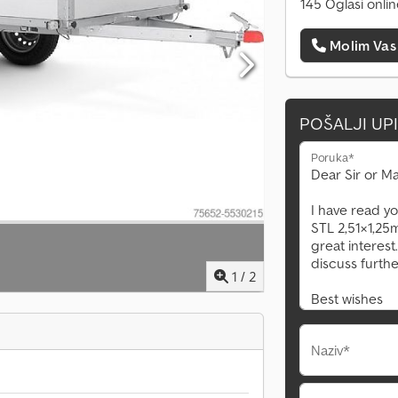
145 Oglasi onli
Molim Vas
POŠALJI UP
Poruka*
1
/
2
Naziv*