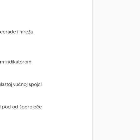
e cerade i mreža
nim indikatorom
lastoj vučnoj spojci
ni pod od šperploče