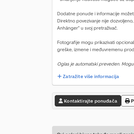
Dodatne ponude i informacije možete
Direktno povezivanje nije dozvoljeno
Anhänger" u svoj pretraživač.
Fotografije mogu prikazivati opcio
greške, izmene i međuvremenu prod
Oglas je automatski preveden. Mogu
Zatražite više informacija
Kontaktirajte ponuđača
P