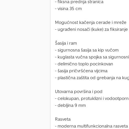
- fiksna prednja stranica
- visina 35 cm
Mogućnost kačenja cerade i mreže
- ugrađeni nosači (kuke) za fiksiranj
Šasija i ram
- sigurnosna šasija sa kip vučom
- kuglasta vučna spojka sa sigurnos
- delimično toplo pocinkovan
- šasija pričvršćena vijcima
- plastična zaštita od grebanja na kug
Utovarna površina i pod
- celokupan, protuklizni i vodootpor
- debljina 9 mm
Rasveta
- moderna multifunkcionalna rasveta