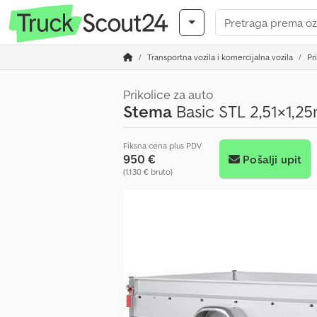
Transportna vozila i komercijalna vozila
Pr
Prikolice za auto
Stema
Basic STL 2,51×1,2
Fiksna cena plus PDV
950 €
Pošalji upit
(1.130 € bruto)