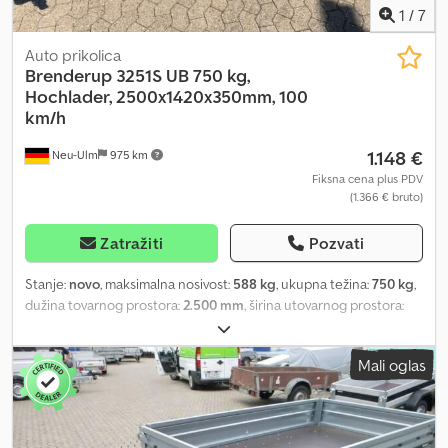
1
/
7
Auto prikolica
Brenderup
3251S UB 750 kg,
Hochlader, 2500x1420x350mm, 100
km/h
1.148 €
Neu-Ulm
975 km
Fiksna cena plus PDV
(1.366 € bruto)
Zatražiti
Pozvati
Stanje:
novo
, maksimalna nosivost:
588 kg
, ukupna težina:
750 kg
,
dužina tovarnog prostora:
2.500 mm
, širina utovarnog prostora:
1.420 mm
, visina tovarnog prostora:
350 mm
, zapremina tovarnog
prostora:
1,4 m³
, boja:
ostalo
, građevinska visina:
960 mm
, radna
Mali oglas
širina:
1.490 mm
, Proizvođač: Brenderup, Tip: Brenderup 3251S UB,
prikolica sa visokim stranicama, čelična konstrukcija. Dozvoljena
ukupna masa: 750 kg, bez kočnica. Nosivost: 588 kg. Sopstvena
težina: 162 kg. Dimenzije sanduka: 2500 x 1420 x 350 mm. Gume: 13