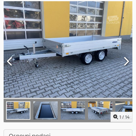
1
/
14
Osnovni podaci