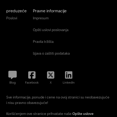
preduzeće
Pravne informacije
Poslovi
Impresum
Opšti uslovi poslovanja
Pravila tržišta
Izjava o zaštiti podataka
Blog
Facebook
X
LinkedIn
Sve informacije, ponude i cene na ovoj stranici su neobavezujuće
i nisu pravno obavezujuće!
Korišćenjem ove stranice prihvatate naše
Opšte uslove