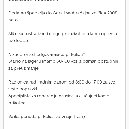
Dodatno špedicija do Gera i saobraćajna knjižica 200€
neto
Slike su ilustrativne i mogu prikazivati dodatnu opremu
uz doplatu.
Niste pronašli odgovarajuću prikolicu?
Stalno na lageru imamo 50-100 vozila odmah dostupnih
za preuzimanje.
Radionica radi radnim danom od 8:00 do 17:00 za sve
vrste popravki.
Specijalista za reparaciju osovina, uključujući kamp
prikolice.
Velika ponuda prikolica za iznajmljivanje.