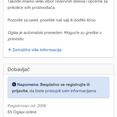
Takođe imamo veliki izbor rezervnih delova i opreme za
prikolice svih proizvođača.
Pozovite za savet, posetite naš sajt ili dođite lično.
Oglas je automatski preveden. Moguće su greške u
prevodu.
Zatražite više informacija
Dobavljač
Napomena:
Besplatno se registrujte ili
prijavite,
da biste pristupili svim informacijama.
Registrovan od: 2006
65 Oglasi online