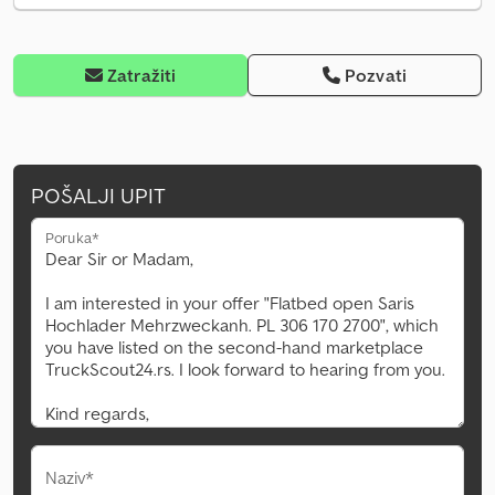
Zatražiti
Pozvati
POŠALJI UPIT
Poruka*
Naziv*