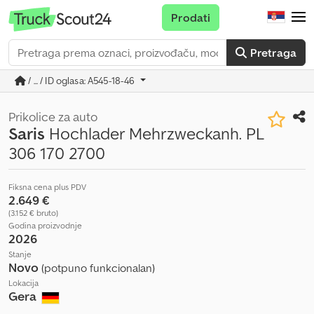
Prodati
Pretraga
/ ... / ID oglasa: A545-18-46
Prikolice za auto
Saris
Hochlader Mehrzweckanh. PL
306 170 2700
Fiksna cena plus PDV
2.649 €
(3.152 € bruto)
Godina proizvodnje
2026
Stanje
Novo
(potpuno funkcionalan)
Lokacija
Gera