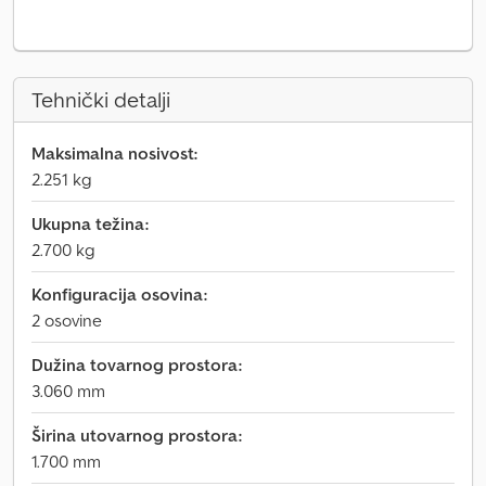
Tehnički detalji
Maksimalna nosivost:
2.251 kg
Ukupna težina:
2.700 kg
Konfiguracija osovina:
2 osovine
Dužina tovarnog prostora:
3.060 mm
Širina utovarnog prostora:
1.700 mm