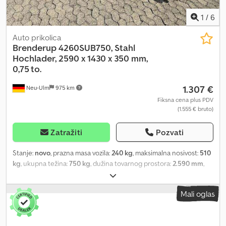
na tehničke izmene, promene cena, greške i međuprodaju. Ne
preuzimamo odgovornost za greške ili tipografske greške.
1
/
6
Auto prikolica
Brenderup
4260SUB750, Stahl
Hochlader, 2590 x 1430 x 350 mm,
0,75 to.
1.307 €
Neu-Ulm
975 km
Fiksna cena plus PDV
(1.555 € bruto)
Zatražiti
Pozvati
Stanje:
novo
, prazna masa vozila:
240 kg
, maksimalna nosivost:
510
kg
, ukupna težina:
750 kg
, dužina tovarnog prostora:
2.590 mm
,
širina utovarnog prostora:
1.430 mm
, visina tovarnog prostora:
350
mm
, zapremina tovarnog prostora:
1,5 m³
, boja:
ostalo
, građevinska
Mali oglas
visina:
1.050 mm
, radna širina:
1.490 mm
, Proizvođač: Brenderup
Tip: Brenderup 4260S UB750 Visoka prikolica, čelična
konstrukcija, dozvoljena ukupna masa: 750 kg, bez kočnica,