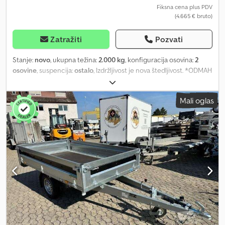
predmeta, svetlo za kretanje unazad i 13-polni konektor su deo
Fiksna cena plus PDV
(4.665 € bruto)
standardne opreme, korisnički prijazni zatvarači, savršena potpora
poda zahvaljujući čvrstim uzdužnim nosačima (komercijalna
verzija), na zahtev, uz potvrdu proizvođača za brzinu od 100 km/h.
Zatražiti
Pozvati
Codpsivqy Ajfx Aigeha
Stanje:
novo
, ukupna težina:
2.000 kg
, konfiguracija osovina:
2
osovine
, suspencija:
ostalo
, Izdržljivost je nova štedljivost. *ODMAH
DOSTUPNO* Visokoutovarivač 3116 GD 2000kg - Vitlo i rampe -
Stranice visine 30 cm - Mrežasti produžeci stranica 70 cm, klatni *
Mali oglas
Autokočnica sa automatikom za vožnju unazad * Šasija, osovine i
V-vučna ruda pocinkovane * Osovine sa gumeno-opružnim
vešanjem * Svetlosna traka * Ojačano, sklopivo, centralno točak
za podršku * 10 prstenova za vezivanje tereta * Kuke za mrežu *
Podupirači * Aluminijumske stranice * Sva četiri zida preklopna i
skidiva Tehnički podaci Osovina(e): 2 Kočen: Da Težina praznog
vozila: 429kg Csdpfx Aijqw Algjgjha Dozvoljena ukupna masa:
2000kg Dužina teretne površine: 311cm Širina teretne površine:
160cm Visina utovara: 56cm Visina stranica: 30cm Rampske šine:
Da Pretinac za rampske šine: Da Ukoliko pronađete istu prikolicu
po povoljnijoj ceni, molimo vas da nam to predočite! Imate
pitanja? Pošaljite nam poruku ili nas pozovite! Zadržavamo pravo