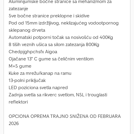
Aluminijumske bočne stranice sa mehanizmom za
zatezanje
Sve bočne stranice preklopne i skidive
Pod od 15mm izdržljivog, neklizajućeg vodootpornog
sklepanog drveta
Automatski potporni točak sa nosivošću od 400Kg
8 tiših veznih ušica sa silom zatezanja 800Kg
Chedpjghpchsfx Aigoa
Ojačane 13" C gume sa čeličnim ventilom
M+S gume
Kuke za mrežu/kanap na ramu
13-polni priključak
LED poziciona svetla napred
Zadnja svetla sa rikverc svetlom, NSL i trouglasti
reflektori
OPCIONA OPREMA TRAJNO SNIŽENA OD FEBRUARA
2026