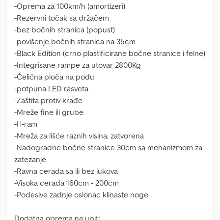
-Oprema za 100km/h (amortizeri)
-Rezervni točak sa držačem
-bez bočnih stranica (popust)
-povišenje bočnih stranica na 35cm
-Black Edition (crno plastificirane bočne stranice i felne)
-Integrisane rampe za utovar 2800Kg
-Čelična ploča na podu
-potpuna LED rasveta
-Zaštita protiv krađe
-Mreže fine ili grube
-H-ram
-Mreža za lišće raznih visina, zatvorena
-Nadogradne bočne stranice 30cm sa mehanizmom za
zatezanje
-Ravna cerada sa ili bez lukova
-Visoka cerada 160cm - 200cm
-Podesive zadnje oslonac klinaste noge
Dodatna oprema na upit!