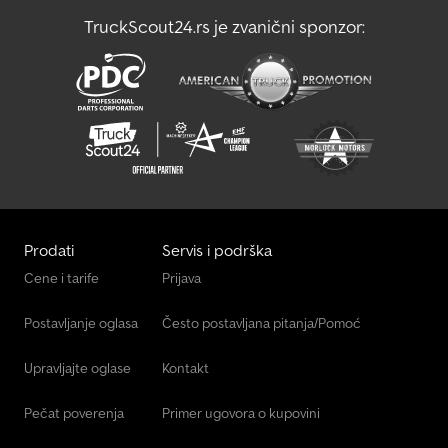
potapan pocinkovani ram, sa kočnicom, uključena garancija.
TruckScout24.rs je zvanični sponzor:
Brenderup koristi pocinkovane delove koji optimalno štite
prikolicu od korozije, robusne kutne brave, V-bezbednosna vučna
ruda, 6 unutrašnjih veznih prstenova, sa kočnicom, 13-polna
utičnica sa rikverc svetlom, zaštićeno multifunkcionalno svetlo, 40
cm čelične bočne stranice. Chodpfeh Uh S Tox Aigoa
Prodati
Servis i podrška
Cene i tarife
Prijava
Postavljanje oglasa
Često postavljana pitanja/Pomoć
Upravljajte oglase
Kontakt
Pečat poverenja
Primer ugovora o kupovini