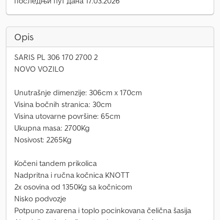
последњи пут дана 17.03.2026
Opis
SARIS PL 306 170 2700 2
NOVO VOZILO
Unutrašnje dimenzije: 306cm x 170cm
Visina bočnih stranica: 30cm
Visina utovarne površine: 65cm
Ukupna masa: 2700Kg
Nosivost: 2265Kg
Kočeni tandem prikolica
Nadpritna i ručna kočnica KNOTT
2x osovina od 1350Kg sa kočnicom
Nisko podvozje
Potpuno zavarena i toplo pocinkovana čelična šasija